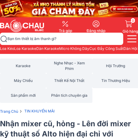
0
Trả góp
Đăng nhập
Giỏ hàng
Bạn tìm thiết bị âm thanh gì?
Loa Kéo
Loa Karaoke
Dàn Karaoke
Micro Không Dây
Cục Đẩy Công Suất
Dàn Hội
Nghe Nhạc - Xem
Karaoke
Hội Trường
Phim
Máy Chiếu
Thiết Kế Nội Thất
Tin Thương Hiệu
Sản phẩm mới
Phân tích chuyên gia
›
TIN KHUYẾN MÃI
Trang Chủ
Nhận mixer cũ, hỏng - Lên đời mixer
kỹ thuật số Alto hiện đại chỉ với