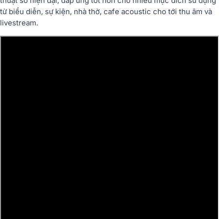
thuật số hiện đại, đáp ứng tốt hơn cho nhiều mục đích sử dụng
từ biểu diễn, sự kiện, nhà thờ, cafe acoustic cho tới thu âm và
livestream.