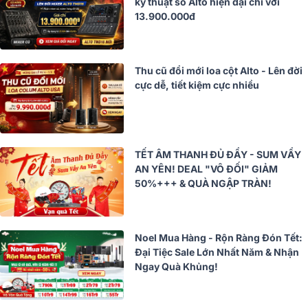
kỹ thuật số Alto hiện đại chỉ với
13.900.000đ
Thu cũ đổi mới loa cột Alto - Lên đời
cực dễ, tiết kiệm cực nhiều
TẾT ÂM THANH ĐỦ ĐẦY - SUM VẦY
AN YÊN! DEAL "VÔ ĐỐI" GIẢM
50%+++ & QUÀ NGẬP TRÀN!
Noel Mua Hàng - Rộn Ràng Đón Tết:
Đại Tiệc Sale Lớn Nhất Năm & Nhận
Ngay Quà Khủng!