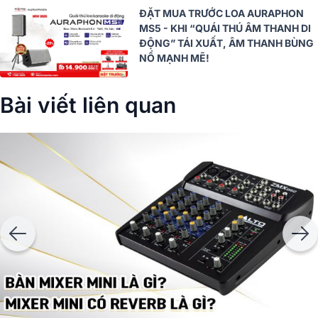
ĐẶT MUA TRƯỚC LOA AURAPHON
MS5 - KHI “QUÁI THÚ ÂM THANH DI
ĐỘNG” TÁI XUẤT, ÂM THANH BÙNG
NỔ MẠNH MẼ!
Bài viết liên quan