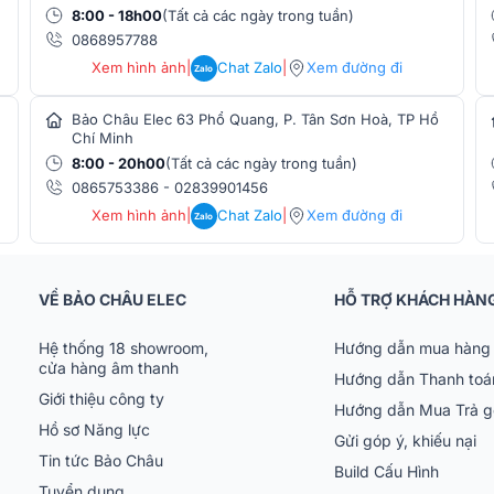
8:00 - 18h00
(Tất cả các ngày trong tuần)
uất 400W/kênh ở trở kháng 8Ω, mang đến
0868957788
iều điều kiện sử dụng.
Xem hình ảnh
|
Chat Zalo
|
Xem đường đi
Zalo
Bảo Châu Elec 63 Phổ Quang, P. Tân Sơn Hoà, TP Hồ
Chí Minh
8:00 - 20h00
(Tất cả các ngày trong tuần)
0865753386
-
02839901456
Xem hình ảnh
|
Chat Zalo
|
Xem đường đi
Zalo
VỀ BẢO CHÂU ELEC
HỖ TRỢ KHÁCH HÀN
Hệ thống 18 showroom,
Hướng dẫn mua hàng 
cửa hàng âm thanh
Hướng dẫn Thanh toá
Giới thiệu công ty
Hướng dẫn Mua Trả 
Hồ sơ Năng lực
Gửi góp ý, khiếu nại
Tin tức Bảo Châu
Build Cấu Hình
Tuyển dụng