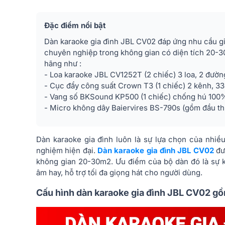
Đặc điểm nổi bật
Dàn karaoke gia đình JBL CV02 đáp ứng nhu cầu giả
chuyên nghiệp trong không gian có diện tích 20-30
hãng như :
- Loa karaoke JBL CV1252T (2 chiếc) 3 loa, 2 đườ
- Cục đẩy công suất Crown T3 (1 chiếc) 2 kênh, 
- Vang số BKSound KP500 (1 chiếc) chống hú 100%
- Micro không dây Baiervires BS-790s (gồm đầu thu
Dàn karaoke gia đình luôn là sự lựa chọn của nhiều
nghiệm hiện đại.
Dàn karaoke gia đình JBL CV02
đư
không gian 20-30m2. Ưu điểm của bộ dàn đó là sự k
âm hay, hỗ trợ tối đa giọng hát cho người dùng.
Cấu hình dàn karaoke gia đình JBL CV02 gồm