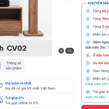
KHUYẾN MÃI
Tặng
bộ p
Tặng
10m
Tặng
2 sợ
Miễn phí s
Giảm nga
đơn trên 3tr).
1/9
Ở đâu bán
Thông số
Ưu đãi đặc
sản phẩm
Giao hàng
Miễn phí 
Giá luôn rẻ nhất
Click xem chi t
Gọi để có giá tốt nhất Việt Nam
Trả góp on
xem chi tiết)
Trả góp 0%
Trả góp online từ 0%