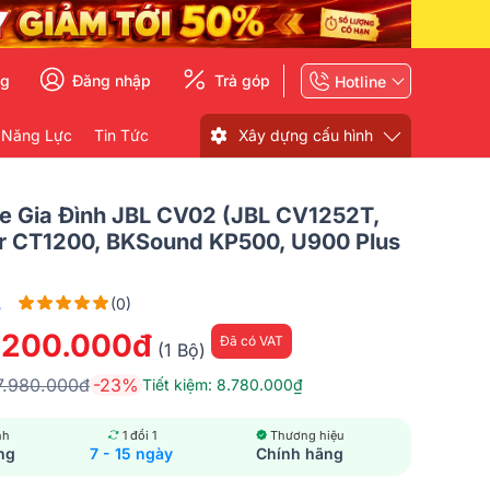
ng
Đăng nhập
Trả góp
Hotline
 Năng Lực
Tin Tức
Xây dựng cấu hình
e Gia Đình JBL CV02 (JBL CV1252T,
r CT1200, BKSound KP500, U900 Plus
L
(0)
.200.000đ
Đã có VAT
(1 Bộ)
7.980.000đ
-23%
Tiết kiệm: 8.780.000₫
nh
1 đổi 1
Thương hiệu
ng
7 - 15 ngày
Chính hãng