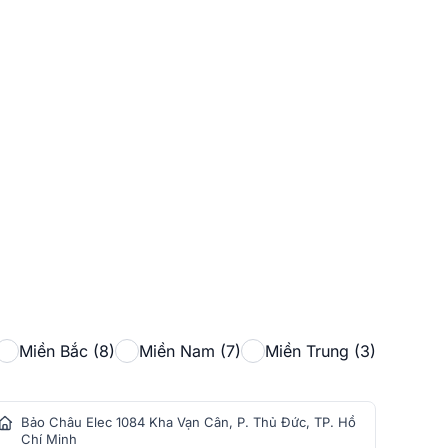
Miền Bắc (8)
Miền Nam (7)
Miền Trung (3)
Bảo Châu Elec 1084 Kha Vạn Cân, P. Thủ Đức, TP. Hồ
Bảo
Chí Minh
Min