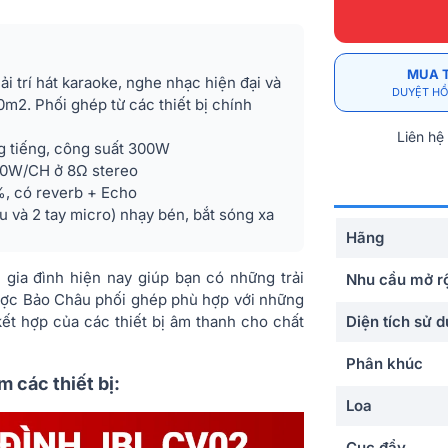
MUA 
i trí hát karaoke, nghe nhạc hiện đại và
DUYỆT HỒ
m2. Phối ghép từ các thiết bị chính
Liên hệ
ng tiếng, công suất 300W
330W/CH ở 8Ω stereo
, có reverb + Echo
 và 2 tay micro) nhạy bén, bắt sóng xa
Hãng
 gia đình hiện nay giúp bạn có những trải
Nhu cầu mở r
ợc Bảo Châu phối ghép phù hợp với những
ết hợp của các thiết bị âm thanh cho chất
Diện tích sử 
Phân khúc
 các thiết bị:
Loa
Cục đẩy