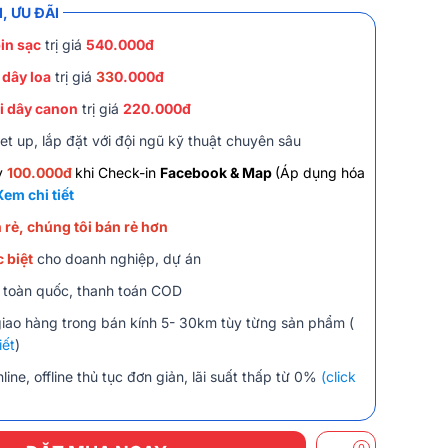
, ƯU ĐÃI
in sạc
trị giá
540.000đ
 dây loa
trị giá
33
0.000đ
i dây canon
trị giá
220.000đ
et up, lắp đặt với đội ngũ kỹ thuật chuyên sâu
y
100.000đ
khi Check-in
Facebook & Map
(Áp dụng hóa
Xem chi tiết
 rẻ, chúng tôi bán rẻ hơn
 biệt
cho doanh nghiệp, dự án
 toàn quốc, thanh toán COD
giao hàng trong bán kính 5- 30km tùy từng sản phẩm (
iết
)
line, offline thủ tục đơn giản, lãi suất thấp từ 0%
(click