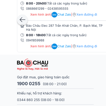
8:00 - 20h00
(Tất cả các ngày trong tuần)
Cục đẩy công suất Audiocenter CT1200 đạt công s
0868661299
-
02438595555
khả năng vận hành ổn định và hiệu suất cao trong nh
Xem hình ảnh
|
Chat Zalo
|
Xem đường đi
Zalo
Bảo Châu Elec 287 Trần Khát Chân, P. Bạch Mai, TP
Hà Nội
8:00 - 18h00
(Tất cả các ngày trong tuần)
0941859988
Xem hình ảnh
|
Chat Zalo
|
Xem đường đi
Zalo
Gọi đặt mua, giao hàng toàn quốc
1900 0255
(08:00 - 21:00)
Khiếu nại, hỗ trợ khách hàng:
0344 860 255
(08:00 - 18:00)