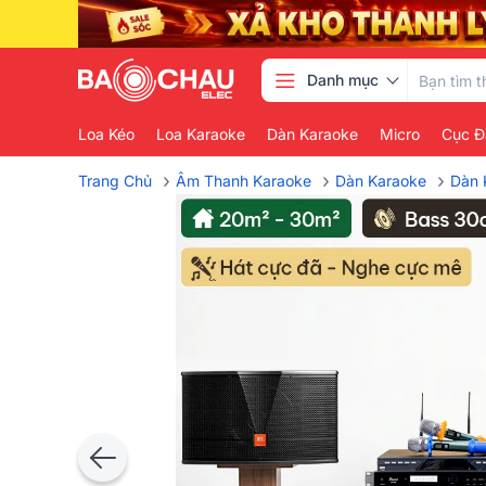
Danh mục
Loa Kéo
Loa Karaoke
Dàn Karaoke
Micro
Cục Đ
›
›
›
Trang Chủ
Âm Thanh Karaoke
Dàn Karaoke
Dàn 