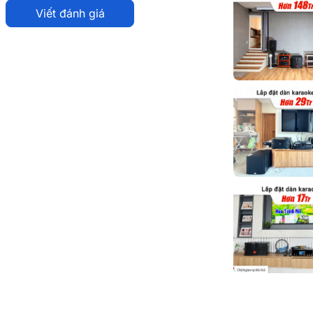
Viết đánh giá
n karaoke gia đình BC-T86GD
c phòng karaoke gia đình, kinh doanh. Loa
ện hiện đại mang đến độ bền bỉ và khả năng
rí tuyệt vời.