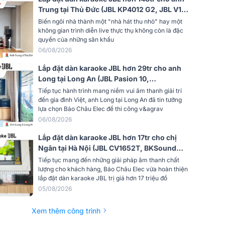
Trung tại Thủ Đức (JBL KP4012 G2, JBL V10,
JBL V8, JBL VX9, JBL CV18S, JBL VM300,
Biến ngôi nhà thành một "nhà hát thu nhỏ" hay một
TIYN M8...)
không gian trình diễn live thực thụ không còn là đặc
quyền của những sân khấu
06/08/2026
Lắp đặt dàn karaoke JBL hơn 29tr cho anh
Long tại Long An (JBL Pasion 10,
Audiocenter CT1200, Bksound KP500,
Tiếp tục hành trình mang niềm vui âm thanh giải trí
Bksound SW212, BCE U900 Plus X)
đến gia đình Việt, anh Long tại Long An đã tin tưởng
lựa chọn Bảo Châu Elec để thi công v&agrav
06/08/2026
Lắp đặt dàn karaoke JBL hơn 17tr cho chị
Ngân tại Hà Nội (JBL CV1652T, BKSound
DKA 5500)
Tiếp tục mang đến những giải pháp âm thanh chất
lượng cho khách hàng, Bảo Châu Elec vừa hoàn thiện
lắp đặt dàn karaoke JBL trị giá hơn 17 triệu đồ
05/08/2026
Xem thêm công trình