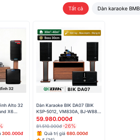
Tất cả
Dàn karaoke BMB
ình Alto 32
Dàn Karaoke BIK DA07 (BIK
und X6
KSP-5012, VM830A, BJ-W88
,Baiervires
Plus, BPR-8600, BJ-U500II)
59.980.000đ
%
-26%
81.510.000đ
á
30
0.000đ
Quà trị giá
680.000đ
5 (36)