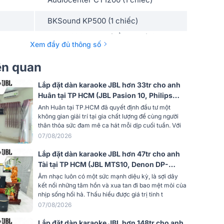
BKSound KP500 (1 chiếc)
BCE U900 Plus X (đầu thu và 2 tay
dây
Xem đầy đủ thông số
micro)
iên quan
Lắp đặt dàn karaoke JBL hơn 33tr cho anh
Huân tại TP HCM (JBL Pasion 10, Philips
CSS5561/70, Philips CSS3751/70, Bksound
Anh Huân tại TP.HCM đã quyết định đầu tư một
SW612 MKII...)
không gian giải trí tại gia chất lượng để cùng người
thân thỏa sức đam mê ca hát mỗi dịp cuối tuần. Với
07/08/2026
Lắp đặt dàn karaoke JBL hơn 47tr cho anh
Tài tại TP HCM (JBL MTS10, Denon DP-
N1600, JBL Pasion 12SP)
Âm nhạc luôn có một sức mạnh diệu kỳ, là sợi dây
kết nối những tâm hồn và xua tan đi bao mệt mỏi của
nhịp sống hối hả. Thấu hiểu được giá trị tinh t
07/08/2026
Lắp đặt dàn karaoke JBL hơn 148tr cho anh