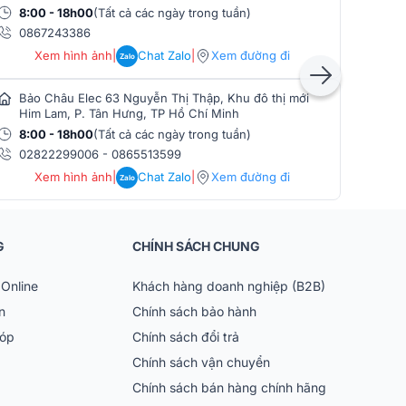
8:00 - 18h00
(Tất cả các ngày trong tuần)
8:0
0867243386
086
Xem hình ảnh
|
Chat Zalo
|
Xem đường đi
Zalo
Bảo Châu Elec 63 Nguyễn Thị Thập, Khu đô thị mới
Bảo
Him Lam, P. Tân Hưng, TP Hồ Chí Minh
Phò
8:00 - 18h00
(Tất cả các ngày trong tuần)
8:0
02822299006
-
0865513599
086
Xem hình ảnh
|
Chat Zalo
|
Xem đường đi
Zalo
G
CHÍNH SÁCH CHUNG
Online
Khách hàng doanh nghiệp (B2B)
n
Chính sách bảo hành
góp
Chính sách đổi trả
Chính sách vận chuyển
Chính sách bán hàng chính hãng