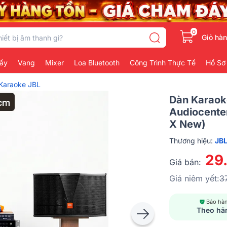
0
Giỏ hà
ẩy
Vang
Mixer
Loa Bluetooth
Công Trình Thực Tế
Hồ Sơ
Karaoke JBL
Dàn Karaok
Audiocente
X New)
Thương hiệu:
JB
29
Giá bán:
Giá niêm yết:
3
Bảo hà
Theo hã