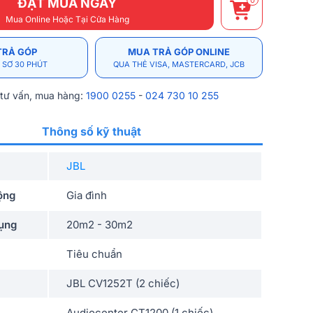
0
ĐẶT MUA NGAY
Mua Online Hoặc Tại Cửa Hàng
TRẢ GÓP
MUA TRẢ GÓP ONLINE
 SƠ 30 PHÚT
QUA THẺ VISA, MASTERCARD, JCB
 tư vấn, mua hàng:
1900 0255
-
024 730 10 255
Thông số kỹ thuật
JBL
ộng
Gia đình
dụng
20m2 - 30m2
Tiêu chuẩn
JBL CV1252T (2 chiếc)
Audiocenter CT1200 (1 chiếc)