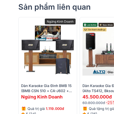
Sản phẩm liên quan
Ngừng Kinh Doanh
Dàn Karaoke Gia Đình BMB 15
Dàn Karaoke Gia Đ
(BMB CSN 510 + CA-J602 +
(Alto TS412, Bkso
BPR-8600 + BKSound SW612B
Luxury, Alto TS12S
Ngừng Kinh Doanh
45.500.000đ
+ UGX12 Gold)
BS-790s)
-25
60.800.000đ
Quà trị giá
1.119.000đ
Quà tặng trị gi
5 (24)
5 (35)