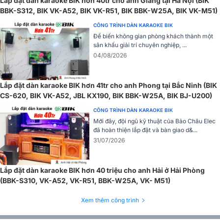
Lắp đặt dàn karaoke BIK hơn 40tr cho anh Giang tại Hà Nội (BIK
BBK-S312, BIK VK-A52, BIK VK-R51, BIK BBK-W25A, BIK VK-M51)
CÔNG TRÌNH DÀN KARAOKE BIK
Để biến không gian phòng khách thành một
sân khấu giải trí chuyên nghiệp, ...
04/08/2026
Lắp đặt dàn karaoke BIK hơn 41tr cho anh Phong tại Bắc Ninh (BIK
CS-620, BIK VK-A52, JBL KX190, BIK BBK-W25A, BIK BJ-U200)
CÔNG TRÌNH DÀN KARAOKE BIK
Mới đây, đội ngũ kỹ thuật của Bảo Châu Elec
đã hoàn thiện lắp đặt và bàn giao d&...
31/07/2026
Combo vang số + cục đẩy + micro không dây trong bộ dàn
2. Cục đẩy công suất BIK VK-A54
Lắp đặt dàn karaoke BIK hơn 40 triệu cho anh Hải ở Hải Phòng
Cục đẩy công suất
4 kênh BIK VK-A54 cung cấp công suất mạnh
(BBK-S310, VK-A52, VK-R51, BBK-W25A, VK- M51)
mẽ: mỗi kênh đạt 600W ở 8Ω và 900W ở 4Ω, phù hợp cả loa full và
loa sub.
Xem thêm công trình