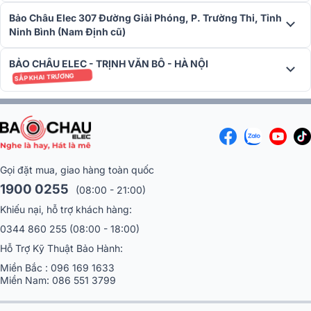
3. Vang số BIK VK-R51
Bảo Châu Elec 307 Đường Giải Phóng, P. Trường Thi, Tỉnh
Ninh Bình (Nam Định cũ)
Vang số
BIK VK-R51 là hệ thống xử lý âm thanh 5.1 chuyên nghiệp,
tạo hiệu ứng âm vòm sống động cho karaoke và nghe nhạc. Dải tần
BẢO CHÂU ELEC - TRỊNH VĂN BÔ - HÀ NỘI
đáp ứng rộng, tái tạo toàn bộ âm thanh từ trầm đến bổng chân
SẮP KHAI TRƯƠNG
thực. Độ méo hài tổng thấp 0,05% đảm bảo âm thanh trong trẻo,
sạch sẽ.
Gọi đặt mua, giao hàng toàn quốc
1900 0255
(08:00 - 21:00)
Khiếu nại, hỗ trợ khách hàng:
0344 860 255
(08:00 - 18:00)
Hỗ Trợ Kỹ Thuật Bảo Hành:
Miền Bắc :
096 169 1633
Miền Nam:
086 551 3799
Tỷ lệ tín hiệu trên nhiễu cao giúp loại bỏ tạp âm hiệu quả. Hỗ trợ