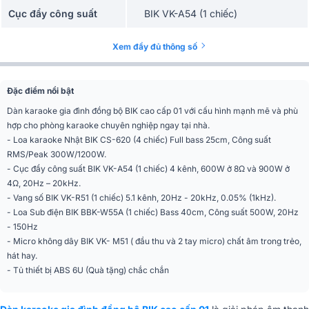
Cục đẩy công suất
BIK VK-A54 (1 chiếc)
Vang số
BIK VK-R51 (1 chiếc)
Xem đầy đủ thông số
Loa Sub điện
BIK BBK-W55A (1 chiếc)
Đặc điểm nổi bật
Micro không dây
BIK VK- M51 (1 bộ)
Dàn karaoke gia đình đồng bộ BIK cao cấp 01 với cấu hình mạnh mẽ và phù
hợp cho phòng karaoke chuyên nghiệp ngay tại nhà.
- Loa karaoke Nhật BIK CS-620 (4 chiếc) Full bass 25cm, Công suất
RMS/Peak 300W/1200W.
- Cục đẩy công suất BIK VK-A54 (1 chiếc) 4 kênh, 600W ở 8Ω và 900W ở
4Ω, 20Hz – 20kHz.
- Vang số BIK VK-R51 (1 chiếc) 5.1 kênh, 20Hz - 20kHz, 0.05% (1kHz).
- Loa Sub điện BIK BBK-W55A (1 chiếc) Bass 40cm, Công suất 500W, 20Hz
- 150Hz
- Micro không dây BIK VK- M51 ( đầu thu và 2 tay micro) chất âm trong trẻo,
hát hay.
- Tủ thiết bị ABS 6U (Quà tặng) chắc chắn