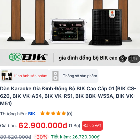
1/11
Hình ảnh sản phẩm
Thông số sản phẩm
Dàn Karaoke Gia Đình Đồng Bộ BIK Cao Cấp 01 (BIK CS-
620, BIK VK-A54, BIK VK-R51, BIK BBK-W55A, BIK VK-
M51)
Thương hiệu:
BIK
(0)
62.900.000đ
Giá bán:
(1 Bộ)
Đã có VAT
89.620.000đ
-30%
Tiết kiệm: 26.720.000₫