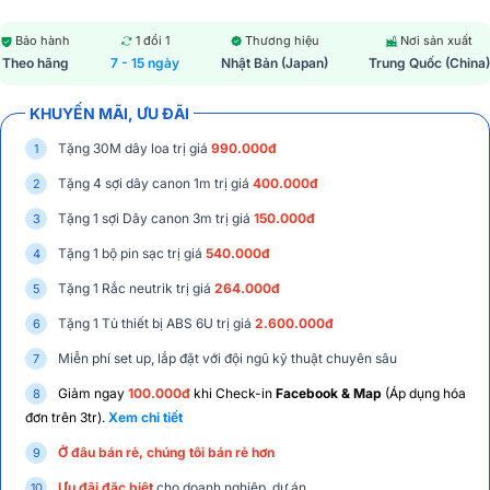
Bảo hành
1 đổi 1
Thương hiệu
Nơi sản xuất
Theo hãng
7 - 15 ngày
Nhật Bản (Japan)
Trung Quốc (China)
KHUYẾN MÃI, ƯU ĐÃI
Tặng 30M dây loa trị giá
990.000đ
Tặng 4 sợi dây canon 1m trị giá
400.000đ
Tặng 1 sợi Dây canon 3m trị giá
150.000đ
Tặng 1 bộ pin sạc trị giá
540.000đ
Tặng 1 Rắc neutrik trị giá
264.000đ
Tặng 1 Tủ thiết bị ABS 6U trị giá
2.600.000đ
Miễn phí set up, lắp đặt với đội ngũ kỹ thuật chuyên sâu
Giảm ngay
100.000đ
khi Check-in
Facebook & Map
(Áp dụng hóa
đơn trên 3tr).
Xem chi tiết
Ở đâu bán rẻ, chúng tôi bán rẻ hơn
Ưu đãi đặc biệt
cho doanh nghiệp, dự án