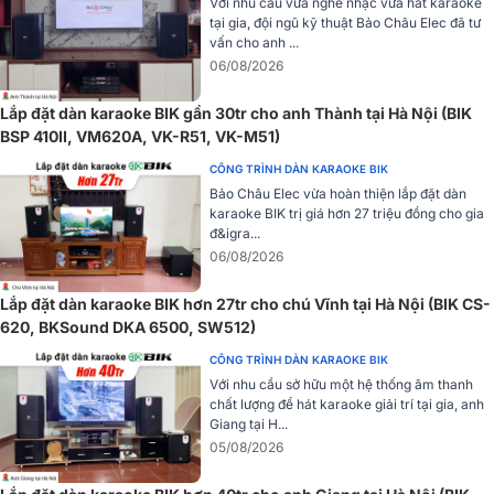
Mức
độ nhạy 95dB
làm cho loa tạo ra âm lượng lớn chỉ với mức
Với nhu cầu vừa nghe nhạc vừa hát karaoke
công suất vừa phải, tối ưu hiệu suất tiêu thụ điện và giảm chi phí
tại gia, đội ngũ kỹ thuật Bảo Châu Elec đã tư
vấn cho anh ...
đầu tư thiết bị phối ghép.
Loa karaoke
cũng có công suất hoạt động
06/08/2026
RMS/Peak mạnh mẽ lần lượt là 300W/1200W.
Với thiết kế hiện đại, công suất mạnh mẽ cùng khả năng tái tạo âm
Lắp đặt dàn karaoke BIK gần 30tr cho anh Thành tại Hà Nội (BIK
thanh chi tiết, loa được đánh giá là lựa chọn lý tưởng cho dàn
BSP 410II, VM620A, VK-R51, VK-M51)
karaoke gia đình, phòng hát kinh doanh hay sân khấu nhỏ. Dễ dàng
CÔNG TRÌNH DÀN KARAOKE BIK
phối ghép, độ bền cao và hiệu suất ổn định, sản phẩm mang đến
Bảo Châu Elec vừa hoàn thiện lắp đặt dàn
trải nghiệm âm thanh sống động, phù hợp với nhiều mục đích sử
karaoke BIK trị giá hơn 27 triệu đồng cho gia
dụng thực tế.
đ&igra...
06/08/2026
=> Xem thêm:
Loa karaoke Nhật BIK CS-620
Lắp đặt dàn karaoke BIK hơn 27tr cho chú Vĩnh tại Hà Nội (BIK CS-
620, BKSound DKA 6500, SW512)
CÔNG TRÌNH DÀN KARAOKE BIK
Với nhu cầu sở hữu một hệ thống âm thanh
chất lượng để hát karaoke giải trí tại gia, anh
Giang tại H...
05/08/2026