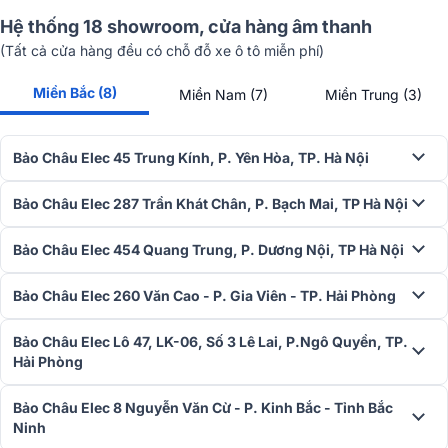
Hệ thống 18 showroom, cửa hàng âm thanh
(Tất cả cửa hàng đều có chỗ đỗ xe ô tô miễn phí)
Miền Bắc (8)
Miền Nam (7)
Miền Trung (3)
Bảo Châu Elec 45 Trung Kính, P. Yên Hòa, TP. Hà Nội
Bảo Châu Elec 287 Trần Khát Chân, P. Bạch Mai, TP Hà Nội
Bảo Châu Elec 454 Quang Trung, P. Dương Nội, TP Hà Nội
Đáp tuyến tần số rộng 20Hz – 20kHz giúp tái tạo âm thanh chi tiết,
đầy đủ dải trầm – trung – cao. Độ méo hài tổng chỉ 0,15%, đảm bảo
Bảo Châu Elec 260 Văn Cao - P. Gia Viên - TP. Hải Phòng
âm thanh nguyên bản, không biến dạng khi khuếch đại. Đầu vào
chuẩn 1V tương thích tốt với mixer, vang số, đầu karaoke.
Bảo Châu Elec Lô 47, LK-06, Số 3 Lê Lai, P.Ngô Quyền, TP.
Thiết kế chắc chắn, dễ phối ghép, lý tưởng cho dàn karaoke gia
Hải Phòng
đình hoặc chuyên nghiệp. Công suất ổn định và chất âm sạch sẽ,
nâng tầm trải nghiệm karaoke.
Bảo Châu Elec 8 Nguyễn Văn Cừ - P. Kinh Bắc - Tỉnh Bắc
Ninh
=> Xem chi tiết:
Cục đẩy công suất BIK VK-A54