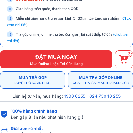
Giao hàng toàn quốc, thanh toán COD
Miễn phí giao hàng trong bán kính 5- 30km tùy từng sản phẩm (
Click
xem chi tiết
)
Trả góp online, offline thủ tục đơn giản, lãi suất thấp từ 0%
(click xem
chi tiết)
0
ĐẶT MUA NGAY
Mua Online Hoặc Tại Cửa Hàng
MUA TRẢ GÓP
MUA TRẢ GÓP ONLINE
DUYỆT HỒ SƠ 30 PHÚT
QUA THẺ VISA, MASTERCARD, JCB
Liên hệ tư vấn, mua hàng:
1900 0255
-
024 730 10 255
100% hàng chính hãng
Đền gấp 3 lần nếu phát hiện hàng giả
Giá luôn rẻ nhất