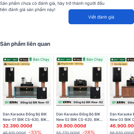
Sản phẩm chưa có đánh giá, hãy trở thành người đầu
tiên đánh giá sản phẩm này!
Viết đánh giá
Sản phẩm liên quan
Bán Chạy
Bán Chạy
Dàn Karaoke Đồng Bộ BIK
Dàn Karaoke Đồng Bộ BIK
Dàn Karaoke 
New-01 (BIK CS-620, BIK
New 02 (BIK CS-620, BIK
New 03 (BIK 
BDA-X33, BIK BBK-W25A,
VK-A52, BIK VK-R51, BIK
VK-A52, BIK V
32.390.000đ
39.900.000đ
46.900.0
BIK BJ-U100 II)
BBK-W25A, BIK BJ-U200)
BBK-W55A, BI
-33%
-28%
48.610.000đ
55.770.000đ
66.630.000đ