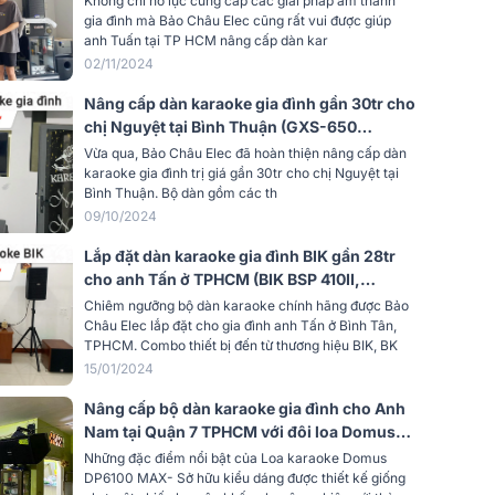
Không chỉ nỗ lực cung cấp các giải pháp âm thanh
gia đình mà Bảo Châu Elec cũng rất vui được giúp
anh Tuấn tại TP HCM nâng cấp dàn kar
02/11/2024
Nâng cấp dàn karaoke gia đình gần 30tr cho
chị Nguyệt tại Bình Thuận (GXS-650
KP500, BCE UGX12...)
Vừa qua, Bảo Châu Elec đã hoàn thiện nâng cấp dàn
karaoke gia đình trị giá gần 30tr cho chị Nguyệt tại
Bình Thuận. Bộ dàn gồm các th
09/10/2024
Lắp đặt dàn karaoke gia đình BIK gần 28tr
cho anh Tấn ở TPHCM (BIK BSP 410II,
BKSound DKA 6500, SW512)
Chiêm ngưỡng bộ dàn karaoke chính hãng được Bảo
Châu Elec lắp đặt cho gia đình anh Tấn ở Bình Tân,
TPHCM. Combo thiết bị đến từ thương hiệu BIK, BK
15/01/2024
Nâng cấp bộ dàn karaoke gia đình cho Anh
Nam tại Quận 7 TPHCM với đôi loa Domus
cực hay
Những đặc điểm nổi bật của Loa karaoke Domus
DP6100 MAX- Sở hữu kiểu dáng được thiết kế giống