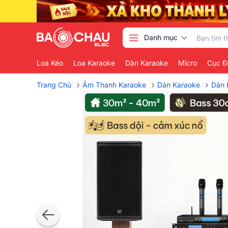
Danh mục
Loa Kéo
Loa Karaoke
Dàn Karaoke
Micro
Cục Đ
›
›
›
Trang Chủ
Âm Thanh Karaoke
Dàn Karaoke
Dàn 