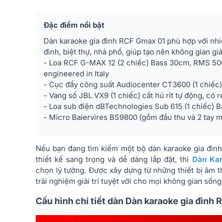
Đặc điểm nổi bật
Dàn karaoke gia đình RCF Gmax 01 phù hợp với nh
đình, biệt thự, nhà phố, giúp tạo nên không gian giả
- Loa RCF G-MAX 12 (2 chiếc) Bass 30cm, RMS 50
engineered in Italy
- Cục đẩy công suất Audiocenter CT3600 (1 chiế
- Vang số JBL VX9 (1 chiếc) cắt hú rít tự động, có 
- Loa sub điện dBTechnologies Sub 615 (1 chiếc) B
- Micro Baiervires BS9800 (gồm đầu thu và 2 tay m
Nếu bạn đang tìm kiếm một bộ dàn karaoke gia đình
thiết kế sang trọng và dễ dàng lắp đặt, thì
Dàn Kar
chọn lý tưởng. Được xây dựng từ những thiết bị âm
trải nghiệm giải trí tuyệt vời cho mọi không gian sống
Cấu hình chi tiết dàn Dàn karaoke gia đìn