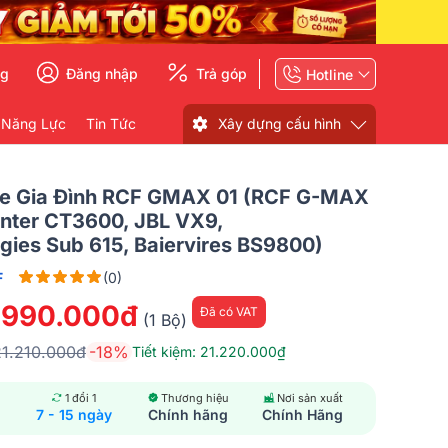
ng
Đăng nhập
Trả góp
Hotline
 Năng Lực
Tin Tức
Xây dựng cấu hình
e Gia Đình RCF GMAX 01 (RCF G-MAX
enter CT3600, JBL VX9,
gies Sub 615, Baiervires BS9800)
F
(0)
.990.000đ
Đã có VAT
(1 Bộ)
21.210.000đ
-18%
Tiết kiệm: 21.220.000₫
1 đổi 1
Thương hiệu
Nơi sản xuất
7 - 15 ngày
Chính hãng
Chính Hãng