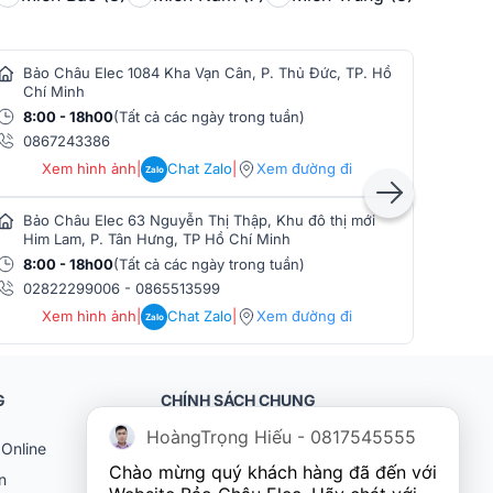
Bảo Châu Elec 1084 Kha Vạn Cân, P. Thủ Đức, TP. Hồ
Bảo
Chí Minh
Min
8:00 - 18h00
(Tất cả các ngày trong tuần)
8:0
0867243386
086
Xem hình ảnh
|
Chat Zalo
|
Xem đường đi
Zalo
Bảo Châu Elec 63 Nguyễn Thị Thập, Khu đô thị mới
Bảo
Him Lam, P. Tân Hưng, TP Hồ Chí Minh
Phò
8:00 - 18h00
(Tất cả các ngày trong tuần)
8:0
02822299006
-
0865513599
086
Xem hình ảnh
|
Chat Zalo
|
Xem đường đi
Zalo
G
CHÍNH SÁCH CHUNG
HoàngTrọng Hiếu - 0817545555
Online
Khách hàng doanh nghiệp (B2B)
Chào mừng quý khách hàng đã đến với 
n
Chính sách bảo hành