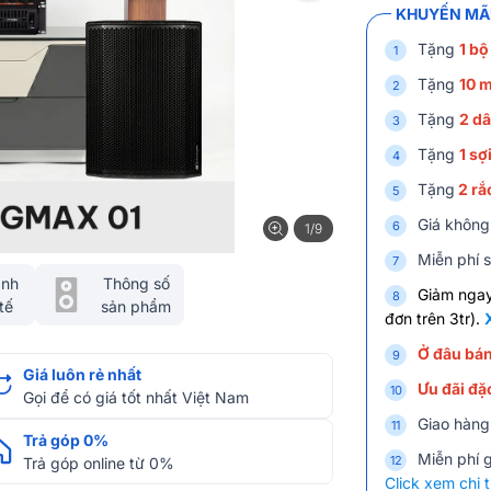
KHUYẾN MÃI
Tặng
1 bộ
Tặng
10 m
Tặng
2 dâ
Tặng
1 sợ
Tặng
2 rắ
Giá không
1/9
Miễn phí s
ảnh
Thông số
Giảm nga
tế
sản phẩm
đơn trên 3tr).
Ở đâu bán
Giá luôn rẻ nhất
Ưu đãi đặc
Gọi để có giá tốt nhất Việt Nam
Giao hàng
Trả góp 0%
Miễn phí 
Trả góp online từ 0%
Click xem chi t