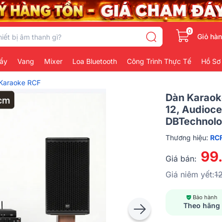
0
Giỏ hà
ẩy
Vang
Mixer
Loa Bluetooth
Công Trình Thực Tế
Hồ Sơ
Karaoke RCF
Dàn Karaok
12, Audioc
DBTechnolo
Thương hiệu:
RC
99
Giá bán:
Giá niêm yết:
1
Bảo hành
Theo hãng