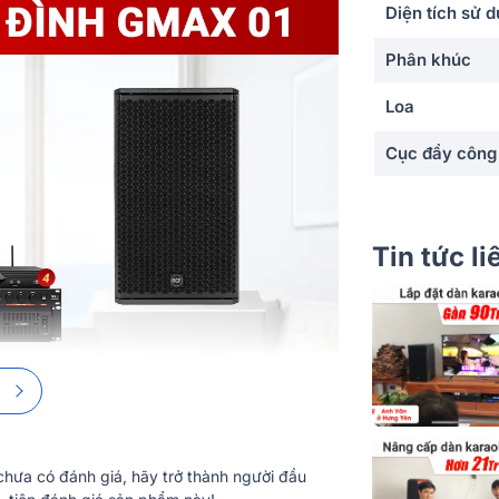
Diện tích sử 
Phân khúc
Loa
Cục đẩy công
Vang Số
Loa sub điện
Tin tức l
Micro
hưa có đánh giá, hãy trở thành người đầu