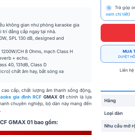
Trả góp on
xem chi tiết)
iều không gian như phòng karaoke gia
i trí đẳng cấp ngay tại nhà.
0W, SPL 130 dB, designed and
c) 1200W/CH 8 Ohms, mạch Class H
MUA 
DUYỆT HỒ
reverb + echo.
ass 40, 131dB, Class D
Liên hệ
icro) chất âm hay, bắt sóng xa
 cao cấp, chất lượng âm thanh sống động,
aoke gia đình RCF
GMAX 01
chính là lựa
Hãng
 thanh chuyên nghiệp, bộ dàn này mang đến
.
Loại dàn
h RCF GMAX 01 bao gồm:
Nhu cầu mở r