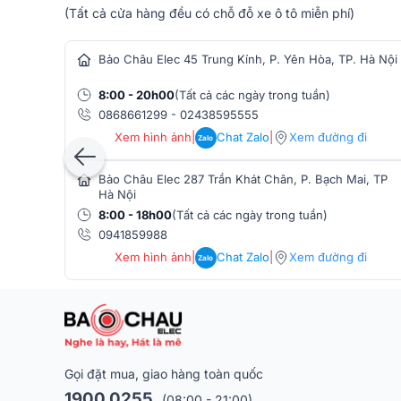
2. Cục đẩy công suất Audiocenter CT3600
(Tất cả cửa hàng đều có chỗ đỗ xe ô tô miễn phí)
hàng âm thanh
Cục đẩy công suất Audiocenter CT3600 là lựa chọn 
Bảo Châu Elec 45 Trung Kính, P. Yên Hòa, TP. Hà Nội
hiệu suất khuếch đại mạnh mẽ, ổn định và giàu ch
Class H, giúp giảm nhiệt, tiết kiệm năng lượng nhưn
8:00 - 20h00
(Tất cả các ngày trong tuần)
0868661299
-
02438595555
Xem hình ảnh
|
Chat Zalo
|
Xem đường đi
Zalo
Bảo Châu Elec 287 Trần Khát Chân, P. Bạch Mai, TP
Hà Nội
8:00 - 18h00
(Tất cả các ngày trong tuần)
0941859988
Xem hình ảnh
|
Chat Zalo
|
Xem đường đi
Zalo
Gọi đặt mua, giao hàng toàn quốc
1900 0255
(08:00 - 21:00)