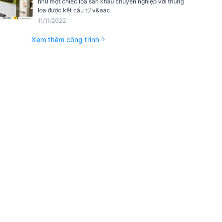
như một chiếc loa sân khấu chuyên nghiệp với thùng
loa được kết cấu từ v&aac
11/11/2022
Xem thêm công trình