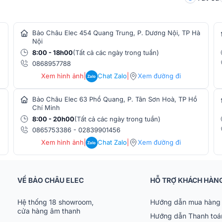
lý tưởng cho những hệ thống âm thanh cần
Bảo Châu Elec 454 Quang Trung, P. Dương Nội, TP Hà
i tiết. Sản phẩm sử dụng mạch khuếch đại
Nội
g vẫn đảm bảo âm thanh mạnh và sạch.
8:00 - 18h00
(Tất cả các ngày trong tuần)
0868957788
Xem hình ảnh
|
Chat Zalo
|
Xem đường đi
Zalo
Bảo Châu Elec 63 Phổ Quang, P. Tân Sơn Hoà, TP Hồ
Chí Minh
8:00 - 20h00
(Tất cả các ngày trong tuần)
0865753386
-
02839901456
Xem hình ảnh
|
Chat Zalo
|
Xem đường đi
Zalo
VỀ BẢO CHÂU ELEC
HỖ TRỢ KHÁCH HÀN
Hệ thống 18 showroom,
Hướng dẫn mua hàng 
cửa hàng âm thanh
Hướng dẫn Thanh toá