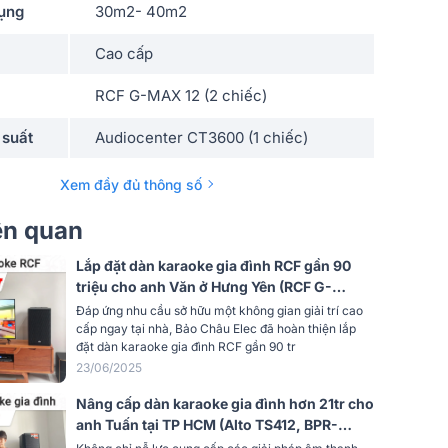
dụng
30m2- 40m2
Cao cấp
RCF G-MAX 12 (2 chiếc)
 suất
Audiocenter CT3600 (1 chiếc)
JBL VX9 (1 chiếc)
Xem đầy đủ thông số
dBTechnologies Sub 615 (1 chiếc)
iên quan
Baiervires BS9800 (gồm đầu thu và 2
Lắp đặt dàn karaoke gia đình RCF gần 90
tay micro)
triệu cho anh Văn ở Hưng Yên (RCF G-
max12, BIK BPA-H102, JBL VX8, JBL
Đáp ứng nhu cầu sở hữu một không gian giải trí cao
Passion 12SP, BIK BJ-U500II,...)
cấp ngay tại nhà, Bảo Châu Elec đã hoàn thiện lắp
đặt dàn karaoke gia đình RCF gần 90 tr
23/06/2025
Nâng cấp dàn karaoke gia đình hơn 21tr cho
anh Tuấn tại TP HCM (Alto TS412, BPR-
8600)