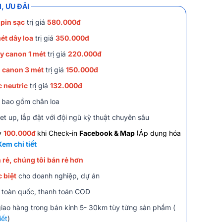
, ƯU ĐÃI
 pin sạc
trị giá
580.000đ
ét dây loa
trị giá
350.000đ
y canon 1 mét
trị giá
220.000đ
i canon 3 mét
trị giá
150.000đ
c neutric
trị giá
132.000đ
 bao gồm chân loa
et up, lắp đặt với đội ngũ kỹ thuật chuyên sâu
y
100.000đ
khi Check-in
Facebook & Map
(Áp dụng hóa
Xem chi tiết
 rẻ, chúng tôi bán rẻ hơn
 biệt
cho doanh nghiệp, dự án
 toàn quốc, thanh toán COD
giao hàng trong bán kính 5- 30km tùy từng sản phẩm (
iết
)