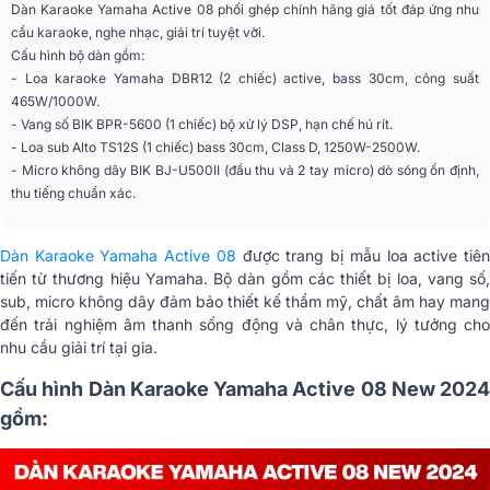
Dàn Karaoke Yamaha Active 08 phối ghép chính hãng giá tốt đáp ứng nhu
cầu karaoke, nghe nhạc, giải trí tuyệt vời.
Cấu hình bộ dàn gồm:
- Loa karaoke Yamaha DBR12 (2 chiếc) active, bass 30cm, công suất
465W/1000W.
- Vang số BIK BPR-5600 (1 chiếc) bộ xử lý DSP, hạn chế hú rít.
- Loa sub Alto TS12S (1 chiếc) bass 30cm, Class D, 1250W-2500W.
- Micro không dây BIK BJ-U500II (đầu thu và 2 tay micro) dò sóng ổn định,
thu tiếng chuẩn xác.
Dàn Karaoke Yamaha Active 08
được trang bị mẫu loa active tiê
tiến từ thương hiệu Yamaha. Bộ dàn gồm các thiết bị loa, vang số,
sub, micro không dây đảm bảo thiết kế thẩm mỹ, chất âm hay mang
đến trải nghiệm âm thanh sống động và chân thực, lý tưởng cho
nhu cầu giải trí tại gia.
Cấu hình Dàn Karaoke Yamaha Active 08 New 2024
gồm: