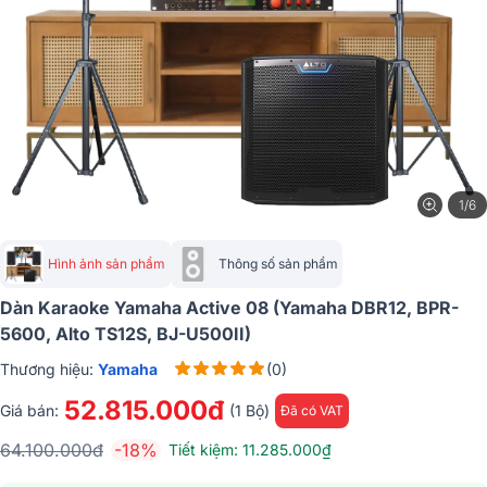
1/6
Hình ảnh sản phẩm
Thông số sản phẩm
Dàn Karaoke Yamaha Active 08 (Yamaha DBR12, BPR-
5600, Alto TS12S, BJ-U500II)
Thương hiệu:
Yamaha
(0)
52.815.000đ
Giá bán:
(1 Bộ)
Đã có VAT
64.100.000đ
-18%
Tiết kiệm: 11.285.000₫