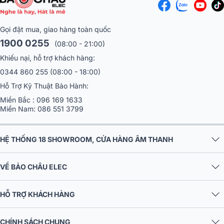
Với công suất định mức 1250W và công suất cực đại 2500W, loa
sub này đảm bảo khả năng phát âm thanh mạnh mẽ và uy lực, phù
hợp cho các không gian lớn và nhu cầu âm thanh cao.
Gọi đặt mua, giao hàng toàn quốc
1900 0255
(08:00 - 21:00)
Mạch Class D tiết kiệm điện và bền bỉ: Sử dụng mạch khuếch đại
Class D,
loa sub
Alto TS12S không chỉ mang lại hiệu suất âm than
Khiếu nại, hỗ trợ khách hàng:
cao mà còn tiết kiệm điện năng, hoạt động ổn định và bền bỉ trong
0344 860 255
(08:00 - 18:00)
thời gian dài.
Hỗ Trợ Kỹ Thuật Bảo Hành:
=> Xem thêm tại:
Loa sub Alto TS12S
Miền Bắc :
096 169 1633
Miền Nam:
086 551 3799
Micro không dây BIK BJ-U500II
Sở hữu thiết kế và chất lượng âm thanh tuyệt vời,
micro không dâ
HỆ THỐNG 18 SHOWROOM, CỬA HÀNG ÂM THANH
BIK BJ-U500II là lựa chọn hoàn hảo cho nhiều ứng dụng, từ giải trí
gia đình đến sự kiện chuyên nghiệp.
VỀ BẢO CHÂU ELEC
HỖ TRỢ KHÁCH HÀNG
CHÍNH SÁCH CHUNG