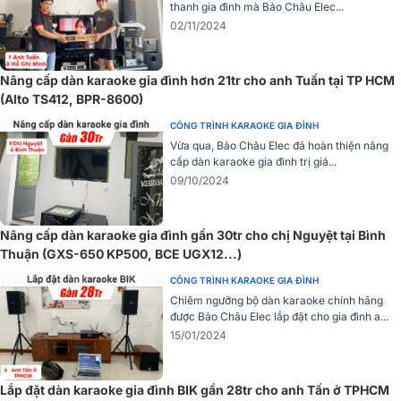
thanh gia đình mà Bảo Châu Elec...
02/11/2024
Loa Yamaha
DBR12 hoạt động với công suất hoạt động trung bìn
lên đến 465W và công suất cực đại đáng kể là 1000W, mang đến
Nâng cấp dàn karaoke gia đình hơn 21tr cho anh Tuấn tại TP HCM
trải nghiệm âm thanh mạnh mẽ và hài lòng cho người sử dụng.
(Alto TS412, BPR-8600)
Sử dụng bộ khuếch đại Class-D tích hợp, loa đảm bảo hiệu suất cao
CÔNG TRÌNH KARAOKE GIA ĐÌNH
và chất lượng âm thanh ổn định. Với góc phủ âm rộng là 90 x 60°,
Vừa qua, Bảo Châu Elec đã hoàn thiện nâng
âm thanh từ loa lan tỏa đồng đều đến mọi không gian.
cấp dàn karaoke gia đình trị giá...
09/10/2024
=> Xem thêm tại:
Loa karaoke Yamaha DBR12
Vang số BIK BPR-5600
Nâng cấp dàn karaoke gia đình gần 30tr cho chị Nguyệt tại Bình
Thuận (GXS-650 KP500, BCE UGX12...)
Vang số BIK BPR-5600 là thiết bị xử lý âm thanh cao cấp, hiện đang
được nhiều khách hàng ưa chuộng. Sản phẩm cho phép điều chỉnh
CÔNG TRÌNH KARAOKE GIA ĐÌNH
và thay đổi chế độ dễ dàng thông qua phần mềm đi kèm.
Chiêm ngưỡng bộ dàn karaoke chính hãng
được Bảo Châu Elec lắp đặt cho gia đình a...
15/01/2024
Lắp đặt dàn karaoke gia đình BIK gần 28tr cho anh Tấn ở TPHCM