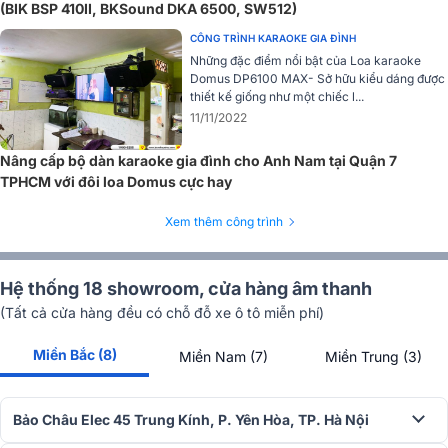
(BIK BSP 410II, BKSound DKA 6500, SW512)
CÔNG TRÌNH KARAOKE GIA ĐÌNH
Những đặc điểm nổi bật của Loa karaoke
Domus DP6100 MAX- Sở hữu kiểu dáng được
thiết kế giống như một chiếc l...
11/11/2022
Nâng cấp bộ dàn karaoke gia đình cho Anh Nam tại Quận 7
Với bộ xử lý DSP 32-bit nổi, tốc độ lấy mẫu 48 kHz, và bộ chuyển
TPHCM với đôi loa Domus cực hay
đổi AD/DA 24-bit, thiết bị mang đến khả năng căn chỉnh hoàn hảo
cùng khả năng tự động cắt hú rít, giúp âm thanh trở nên chân thực
Xem thêm công trình
và sống động.
BIK đã trang bị cho vang số này mạch chống hú cao cấp, giảm thiểu
Hệ thống 18 showroom, cửa hàng âm thanh
tình trạng hú rít khi hát karaoke, mang lại âm thanh trong trẻo và tự
(Tất cả cửa hàng đều có chỗ đỗ xe ô tô miễn phí)
nhiên. Thiết bị còn hỗ trợ các cổng kết nối quang, Wifi, USB,... giúp
kết nối dễ dàng với các thiết bị ngoại vi khác.
Miền Bắc (8)
Miền Nam (7)
Miền Trung (3)
=> Xem thêm tại:
Vang số BIK BPR-5600
Loa sub Alto TS12S
Bảo Châu Elec 45 Trung Kính, P. Yên Hòa, TP. Hà Nội
Loa sub Alto
TS12S có thiết kế hiện đại, tinh tế, phù hợp với nhiề