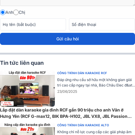
Loa karaoke Yamaha DBR12
Anh
Chị
Loa karaoke Yamaha
DBR12 được trang bị loa bass có đường kín
30cm mang lại âm trầm mạnh mẽ và ấm áp, kết hợp loa treble có
đường kính 4cm giữ cho âm thanh mượt mà và không bị hiện tượng
rú.
Gửi câu hỏi
Tin tức liên quan
CÔNG TRÌNH DÀN KARAOKE RCF
Đáp ứng nhu cầu sở hữu một không gian giải
trí cao cấp ngay tại nhà, Bảo Châu Elec đ&at...
23/06/2025
Lắp đặt dàn karaoke gia đình RCF gần 90 triệu cho anh Văn ở
Hưng Yên (RCF G-max12, BIK BPA-H102, JBL VX8, JBL Passion
12SP, BIK BJ-U500II,...)
CÔNG TRÌNH DÀN KARAOKE ALTO
Không chỉ nỗ lực cung cấp các giải pháp âm