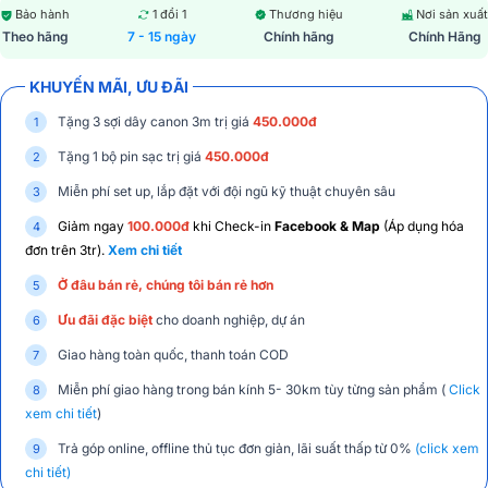
Bảo hành
1 đổi 1
Thương hiệu
Nơi sản xuất
Theo hãng
7 - 15 ngày
Chính hãng
Chính Hãng
KHUYẾN MÃI, ƯU ĐÃI
Tặng 3 sợi dây canon 3m trị giá
45
0.000đ
Tặng 1 bộ pin sạc trị giá
450.000đ
Miễn phí set up, lắp đặt với đội ngũ kỹ thuật chuyên sâu
Giảm ngay
100.000đ
khi Check-in
Facebook & Map
(Áp dụng hóa
đơn trên 3tr).
Xem chi tiết
Ở đâu bán rẻ, chúng tôi bán rẻ hơn
Ưu đãi đặc biệt
cho doanh nghiệp, dự án
Giao hàng toàn quốc, thanh toán COD
Miễn phí giao hàng trong bán kính 5- 30km tùy từng sản phẩm (
Click
xem chi tiết
)
Trả góp online, offline thủ tục đơn giản, lãi suất thấp từ 0%
(click xem
chi tiết)