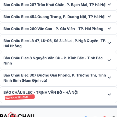
không gian nội thất từ gia đình, quán café đến các sự kiện ngoài
Bảo Châu Elec 287 Trần Khát Chân, P. Bạch Mai, TP Hà Nội
trời. Được trang bị củ bass đường kính 30cm và coil 7.6cm chịu
nhiệt tốt, loa sub Alto TS12S tái tạo âm trầm cực kỳ chắc khỏe và
Bảo Châu Elec 454 Quang Trung, P. Dương Nội, TP Hà Nội
sâu lắng.
Bảo Châu Elec 260 Văn Cao - P. Gia Viên - TP. Hải Phòng
Bảo Châu Elec Lô 47, LK-06, Số 3 Lê Lai, P.Ngô Quyền, TP.
Hải Phòng
Bảo Châu Elec 8 Nguyễn Văn Cừ - P. Kinh Bắc - Tỉnh Bắc
Ninh
Bảo Châu Elec 307 Đường Giải Phóng, P. Trường Thi, Tỉnh
Ninh Bình (Nam Định cũ)
BẢO CHÂU ELEC - TRỊNH VĂN BÔ - HÀ NỘI
SẮP KHAI TRƯƠNG