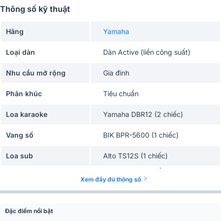
Thông số kỹ thuật
Hãng
Yamaha
Loại dàn
Dàn Active (liền công suất)
Nhu cầu mở rộng
Gia đình
Phân khúc
Tiêu chuẩn
Loa karaoke
Yamaha DBR12 (2 chiếc)
Vang số
BIK BPR-5600 (1 chiếc)
Loa sub
Alto TS12S (1 chiếc)
BIK BJ-U500II (đầu thu và 2 tay
Micro không dây
Xem đầy đủ thông số
micro)
Đặc điểm nổi bật