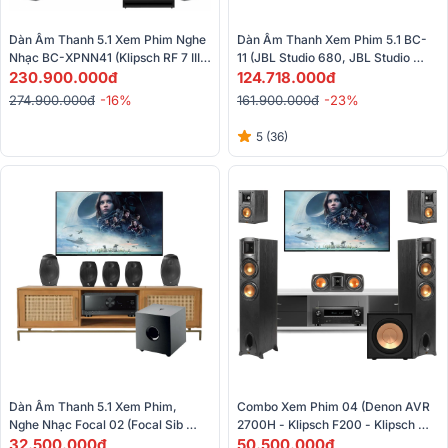
Dàn Âm Thanh 5.1 Xem Phim Nghe 
Dàn Âm Thanh Xem Phim 5.1 BC-
Nhạc BC-XPNN41 (Klipsch RF 7 III, 
11 (JBL Studio 680, JBL Studio 
RP-502S II, RC 64III, RP-1200SW, 
230.900.000đ
610, JBL STUDIO 625C, Denon 
124.718.000đ
Denon AVC-X8500HA)
AVC-X4800H, BL Studio 660P)
274.900.000đ
-16%
161.900.000đ
-23%
5 (36)
Dàn Âm Thanh 5.1 Xem Phim, 
Combo Xem Phim 04 (Denon AVR 
Nghe Nhạc Focal 02 (Focal Sib 
2700H - Klipsch F200 - Klipsch 
EVO 5.1, Yamaha RX V4A)
32.500.000đ
C200 - Klipsch B100 - R101SW)
50.500.000đ