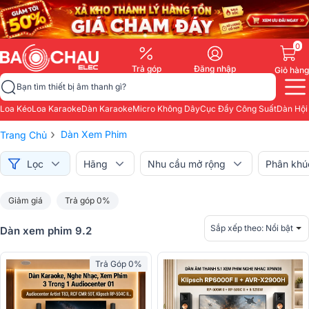
0
Trả góp
Đăng nhập
Giỏ hàng
Bạn tìm thiết bị âm thanh gì?
Loa Kéo
Loa Karaoke
Dàn Karaoke
Micro Không Dây
Cục Đẩy Công Suất
Dàn Hội
›
Dàn Xem Phim
Trang Chủ
Lọc
Hãng
Nhu cầu mở rộng
Phân khú
Giảm giá
Trả góp 0%
Sắp xếp theo:
Nổi bật
Dàn xem phim 9.2
Trả Góp 0%