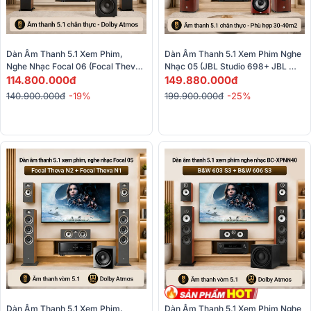
Dàn Âm Thanh 5.1 Xem Phim, 
Dàn Âm Thanh 5.1 Xem Phim Nghe 
Nghe Nhạc Focal 06 (Focal Theva 
Nhạc 05 (JBL Studio 698+ JBL 
N3, Focal Theva N1, Focal Theva 
114.800.000đ
Studio 630+ JBL Studio 665C+ 
149.880.000đ
Center,...)
JBL Studio 660P+ AVC-X6700H)
140.900.000đ
-19%
199.900.000đ
-25%
Dàn Âm Thanh 5.1 Xem Phim, 
Dàn Âm Thanh 5.1 Xem Phim Nghe 