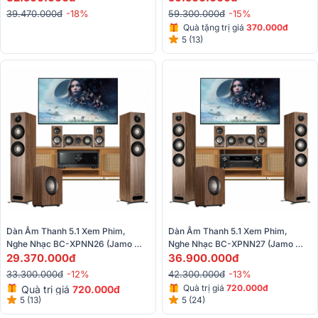
39.470.000đ
-18%
59.300.000đ
-15%
Quà tặng trị giá
370.000đ
5 (13)
Dàn Âm Thanh 5.1 Xem Phim, 
Dàn Âm Thanh 5.1 Xem Phim, 
Nghe Nhạc BC-XPNN26 (Jamo 
Nghe Nhạc BC-XPNN27 (Jamo 
S807 HCS+ Jamo S808+ Yamaha 
29.370.000đ
S809 HCS+Denon X1700H+Jamo 
36.900.000đ
RX-V4A)
S810)
33.300.000đ
-12%
42.300.000đ
-13%
Quà trị giá
720.000đ
Quà trị giá
720.000đ
5 (13)
5 (24)