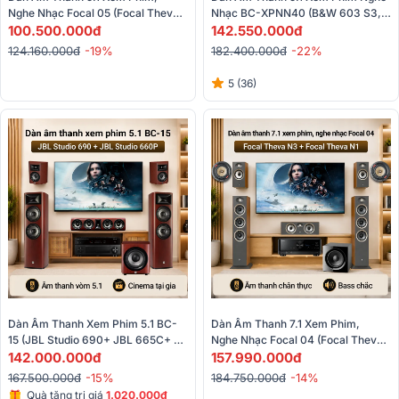
Nghe Nhạc Focal 05 (Focal Theva 
Nhạc BC-XPNN40 (B&W 603 S3, 
N2, Focal Theva N1, Focal 
100.500.000đ
B&W 606 S3, B&W HTM6 S2, 
142.550.000đ
Theva,...)
B&W ASW610XP, Denon AVR-
124.160.000đ
-19%
182.400.000đ
-22%
X2800H)
5 (36)
Dàn Âm Thanh Xem Phim 5.1 BC-
Dàn Âm Thanh 7.1 Xem Phim, 
15 (JBL Studio 690+ JBL 665C+ 
Nghe Nhạc Focal 04 (Focal Theva 
JBL 610+ JBL Studio 660P+ 
142.000.000đ
N3, Focal Theva N1, Focal Center 
157.990.000đ
Denon AVC X4700H)
Theva,...)
167.500.000đ
-15%
184.750.000đ
-14%
Quà tặng trị giá
1.020.000đ