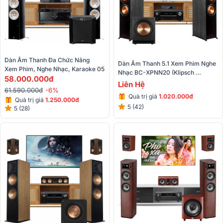
Dàn Âm Thanh Đa Chức Năng 
Dàn Âm Thanh 5.1 Xem Phim Nghe 
Xem Phim, Nghe Nhạc, Karaoke 05
Nhạc BC-XPNN20 (Klipsch 
58.000.000đ
8000F+Denon AVR 
Liên Hệ
61.590.000đ
-6%
X3700H+BenQ TK800M...)
Quà trị giá
1.020.000đ
Quà trị giá
1.250.000đ
5 (42)
5 (28)