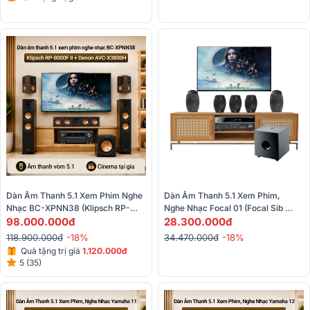
Dàn Âm Thanh 5.1 Xem Phim Nghe 
Dàn Âm Thanh 5.1 Xem Phim, 
Nhạc BC-XPNN38 (Klipsch RP-
Nghe Nhạc Focal 01 (Focal Sib 
8000F II, RP-502S II, RP-504C II, 
98.000.000đ
EVO 5.1, Yamaha RX - V385)
28.300.000đ
R-121SW, Denon AVC-X3800H)
118.900.000đ
-18%
34.470.000đ
-18%
Quà tặng trị giá
1.120.000đ
5 (35)