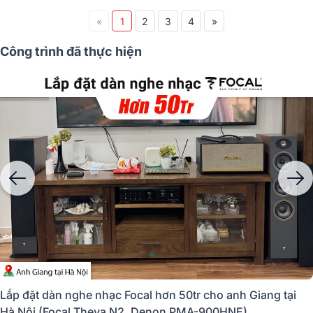
«
1
2
3
4
»
Công trình đã thực hiện
Lắp đặt dàn nghe nhạc Focal hơn 50tr cho anh Giang tại
Hà Nội (Focal Theva N2, Denon PMA-900HNE)