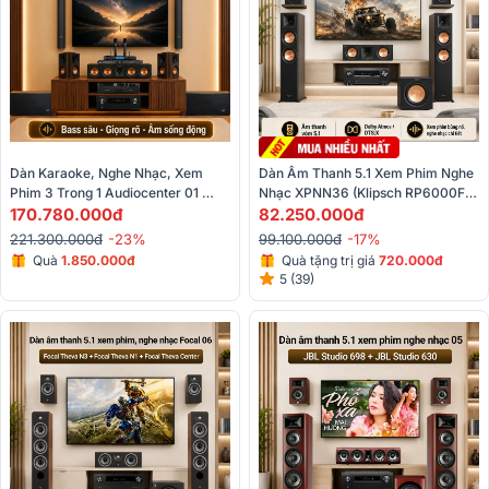
Dàn Karaoke, Nghe Nhạc, Xem 
Dàn Âm Thanh 5.1 Xem Phim Nghe 
Phim 3 Trong 1 Audiocenter 01 
Nhạc XPNN36 (Klipsch RP6000F 
(Audiocenter Artist T83, RCF CMR 
170.780.000đ
II+ RP500M II+ RP500C II+ R-
82.250.000đ
50T, Klipsch RP-504C II...)
121SW+ AVR-X2900H)
221.300.000đ
-23%
99.100.000đ
-17%
Quà
1.850.000đ
Quà tặng trị giá
720.000đ
5 (39)