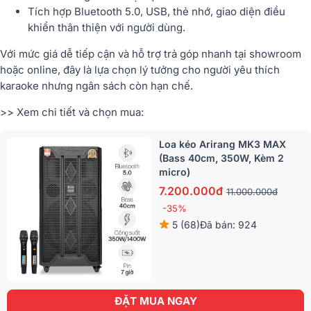
Tích hợp
Bluetooth 5.0, USB, thẻ nhớ
, giao diện điều
khiển thân thiện với người dùng.
Với mức giá dễ tiếp cận và hỗ trợ
trả góp nhanh tại showroom
hoặc online
, đây là lựa chọn lý tưởng cho người yêu thích
karaoke nhưng ngân sách còn hạn chế.
>> Xem chi tiết và chọn mua:
Loa kéo Arirang MK3 MAX
(Bass 40cm, 350W, Kèm 2
micro)
7.200.000đ
11.000.000đ
-35%
5 (68)
Đã bán: 924
ĐẶT MUA NGAY