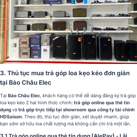
3. Thủ tục mua trả góp loa kẹo kéo đơn giản
tại Bảo Châu Elec
Tại
Bảo Châu Elec
, khách hàng có thể dễ dàng đăng ký trả góp
loa kẹo kéo 2 hai hình thức chính:
trả góp online qua thẻ tín
dụng
và
trả góp trực tiếp tại showroom qua công ty tài chính
HDSaison
. Theo đó, thủ tục đơn giản, xét duyệt nhanh, giúp
bạn sớm sở hữu loa chất lượng mà không cần chi trả một lần.
3.1 Trả góp online qua thẻ tín dụng (AlePay) - Lãi