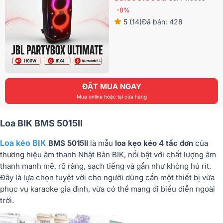
-8%
5 (14)
Đã bán: 428
ĐẶT MUA NGAY
Mua online hoặc tại cửa hàng
Loa BIK BMS 5015II
Loa kéo BIK
BMS 5015II
là mẫu
loa kẹo kéo 4 tấc đơn
của
thương hiệu âm thanh Nhật Bản BIK, nổi bật với chất lượng âm
thanh mạnh mẽ, rõ ràng, sạch tiếng và gần như không hú rít.
Đây là lựa chọn tuyệt vời cho người dùng cần một thiết bị vừa
phục vụ karaoke gia đình, vừa có thể mang đi biểu diễn ngoài
trời.