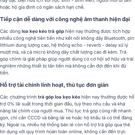
này đặc biệt hữu ích với học sinh - sinh viên, người mới đi làm
hoặc hộ gia đình có ngân sách hạn chế.
Tiếp cận dễ dàng với công nghệ âm thanh hiện đại
Các dòng
loa kẹo kéo trả góp
hiện nay thường được tích hợp
nhiều công nghệ tiên tiến như kết nối không dây Bluetooth, pin
lithium dung lượng cao, hệ thống echo - reverb - delay xử lý
mượt mà, và cả micro không dây chất lượng cao đi kèm. Trả
góp chính là giải pháp giúp người dùng có cơ hội sở hữu và trải
nghiệm những thiết bị tân tiến mà không cần đợi đến khi đủ
tiền.
Hỗ trợ tài chính linh hoạt, thủ tục đơn giản
Các chương trình
trả góp loa kẹo kéo
hiện nay thường được hỗ
trợ 0% lãi suất trong thời gian đầu, tuỳ theo nhu cầu và khả
năng tài chính của người mua. Thủ tục trả góp cũng rất nhanh
gọn, chỉ cần CCCD và bằng lái xe hoặc hộ khẩu là có thể đăng
ký. Ngoài ra, nhiều hệ thống bán lẻ còn hỗ trợ trả góp qua thẻ
tín dụng với quy trình hoàn toàn online, không cần đến trực