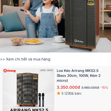
>> Xem chi tiết và mua hàng:
Loa Kéo Arirang MKS2.5
(Bass 30cm, 100W, Kèm 2
micro)
3.350.000đ
3.960.000đ
-15%
5 (2)
Đã bán: