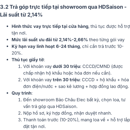
3.2 Trả góp trực tiếp tại showroom qua HDSaison -
Lãi suất từ 2,14%
Hình thức vay trực tiếp tại cửa hàng
, thủ tục được hỗ trợ
tận nơi.
Mức lãi suất ưu đãi từ 2,14%-2,66%
theo từng gói vay
Kỳ hạn vay linh hoạt 6-24 tháng
, chỉ cần trả trước 10-
20%.
Thủ tục giấy tờ
:
Với khoản vay
dưới 30 triệu
: CCCD/CMND (được
chấp nhận hộ khẩu hoặc hóa đơn nếu cần).
Với khoản vay
trên 30 triệu
: CCCD + hộ khẩu + hóa
đơn điện/nước + sao kê lương + hợp đồng lao động.
Quy trình
:
Đến showroom Bảo Châu Elec bất kỳ, chọn loa, tư
vấn trả góp qua HDSaison.
Nộp hồ sơ, ký hợp đồng, nhận duyệt nhanh.
Thanh toán trước (10-20%), mang loa về + hỗ trợ lắp
đặt tận nơi.