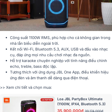
Công suất 1100W RMS
, phù hợp cho cả không gian trong
nhà lẫn biểu diễn ngoài trời.
Kết nối Wi-Fi
, Bluetooth 5.3, AUX, USB và đầu vào nhạc
cụ, đáp ứng mọi nhu cầu chơi nhạc đa nguồn.
Hỗ trợ
karaoke chuyên nghiệp
với tính năng điều chỉnh
echo, treble, bass độc lập.
Tương thích với ứng dụng JBL One App, điều khiển hiệu
ứng đèn và âm thanh dễ dàng qua điện thoại.
>> Xem chi tiết và chọn mua:
Loa JBL PartyBox Ultimate
(1100W, IPX4, Bluetooth 5.3)
35.900.000đ
39.174.000đ