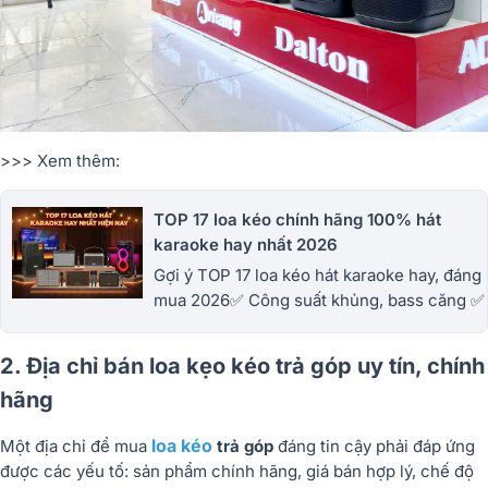
>>> Xem thêm:
TOP 17 loa kéo chính hãng 100% hát
karaoke hay nhất 2026
Gợi ý TOP 17 loa kéo hát karaoke hay, đáng
mua 2026✅ Công suất khủng, bass căng ✅
Mẫu mới nhất ✅ Thiết kế đẹp ✅ Chất âm
mạnh. Đáp ứng tất cả nhu cầu giải trí.
2. Địa chỉ bán loa kẹo kéo trả góp uy tín, chính
hãng
loa kéo
Một địa chỉ để mua
trả góp
đáng tin cậy phải đáp ứng
được các yếu tố:
sản phẩm chính hãng
,
giá bán hợp lý
,
chế độ