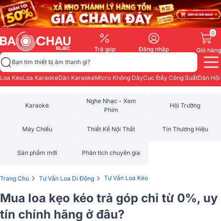
0
Trả góp
Đăng nhập
Giỏ hàng
Bạn tìm thiết bị âm thanh gì?
Loa Kéo
Loa Karaoke
Dàn Karaoke
Micro Không Dây
Cục Đẩy Công Suất
Dàn Hội
Nghe Nhạc - Xem
Karaoke
Hội Trường
Phim
Máy Chiếu
Thiết Kế Nội Thất
Tin Thương Hiệu
Sản phẩm mới
Phân tích chuyên gia
›
›
Tư Vấn Loa Kéo
Trang Chủ
Tư Vấn Loa Di Động
Mua loa kẹo kéo trả góp chỉ từ 0%, uy
tín chính hãng ở đâu?