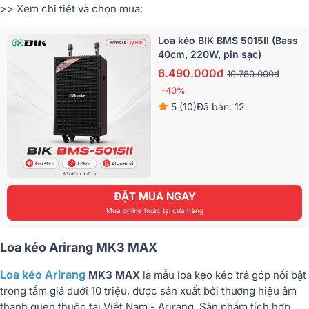
>> Xem chi tiết và chọn mua:
Loa kéo BIK BMS 5015II (Bass
40cm, 220W, pin sạc)
6.490.000đ
10.780.000đ
-40%
5 (10)
Đã bán: 12
ĐẶT MUA NGAY
Mua online hoặc tại cửa hàng
Loa kéo Arirang MK3 MAX
Loa kéo Arirang
MK3 MAX
là mẫu
loa kẹo kéo trả góp
nổi bật
trong tầm giá dưới 10 triệu, được sản xuất bởi thương hiệu âm
thanh quen thuộc tại Việt Nam - Arirang. Sản phẩm tích hợp