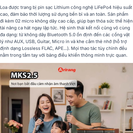
Loa được trang bị pin sạc Lithium công nghệ LiFePo4 hiệu suất
cao, đảm bảo thời lượng sử dụng bền bỉ và an toàn. Sản phẩm
đi kèm 02 micro không dây cao cấp, giúp bạn thỏa sức thể hiện
tài năng ca hát ngay lập tức. Hệ sinh thái kết nối cũng vô cùng
đa dạng: từ không dây Bluetooth 5.0 ổn định đến các cổng vật
lý như AUX, USB, Guitar, Micro in và khe cắm thẻ nhớ (hỗ trợ
định dạng Lossless FLAC, APE...). Mọi thao tác tùy chỉnh đều
nằm trong tầm tay với bảng điều khiển thông minh trực quan.