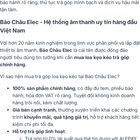
bảo hành rõ ràng
,
thủ tục trả góp minh bạch
và
dịch vụ hậu mãi
tận tâm
.
Bảo Châu Elec - Hệ thống âm thanh uy tín hàng đầu
Việt Nam
Với hơn 20
năm kinh nghiệm
trong lĩnh vực phân phối và lắp đặt
thiết bị âm thanh,
Bảo Châu Elec
là cái tên được đông đảo
người tiêu dùng tin tưởng khi cần
mua loa kẹo kéo trả góp
chính hãng
.
Vì sao nên mua trả góp loa kẹo kéo tại Bảo Châu Elec?
100% sản phẩm chính hãng
, có đầy đủ tem, phiếu bảo
hành, hóa đơn VAT rõ ràng. Tuyệt đối không kinh doanh
hàng trôi nổi, kém chất lượng.
Giá bán cạnh tranh
, thường xuyên triển khai các chương
trình
khuyến mãi, quà tặng giá trị
, hỗ trợ khách hàng tiết
kiệm chi phí tối đa.
Hỗ trợ trả góp linh hoạt
:
Trả góp từ
0% lãi suất qua thẻ tín dụng với ALEPAY