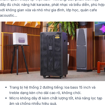
đầy đủ chức năng hát karaoke, phát nhạc và biểu diễn, phù hợp
với không gian vừa và nhỏ như gia đình, lớp học, quán cafe
acoustic...
Trang bị
hệ thống 2 đường tiếng
: loa bass 15 inch và
treble dạng kèn cho dải cao rõ, không chói.
Micro không dây đi kèm
chất lượng tốt, khả năng lọc tạp
âm và chống nhiễu hiệu quả.