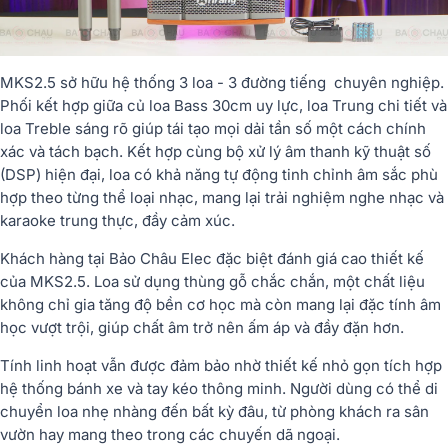
MKS2.5 sở hữu hệ thống 3 loa - 3 đường tiếng chuyên nghiệp.
Phối kết hợp giữa củ loa Bass 30cm uy lực, loa Trung chi tiết và
loa Treble sáng rõ giúp tái tạo mọi dải tần số một cách chính
xác và tách bạch. Kết hợp cùng bộ xử lý âm thanh kỹ thuật số
(DSP) hiện đại, loa có khả năng tự động tinh chỉnh âm sắc phù
hợp theo từng thể loại nhạc, mang lại trải nghiệm nghe nhạc và
karaoke trung thực, đầy cảm xúc.
Khách hàng tại Bảo Châu Elec đặc biệt đánh giá cao thiết kế
của MKS2.5. Loa sử dụng thùng gỗ chắc chắn, một chất liệu
không chỉ gia tăng độ bền cơ học mà còn mang lại đặc tính âm
học vượt trội, giúp chất âm trở nên ấm áp và đầy đặn hơn.
Tính linh hoạt vẫn được đảm bảo nhờ thiết kế nhỏ gọn tích hợp
hệ thống bánh xe và tay kéo thông minh. Người dùng có thể di
chuyển loa nhẹ nhàng đến bất kỳ đâu, từ phòng khách ra sân
vườn hay mang theo trong các chuyến dã ngoại.