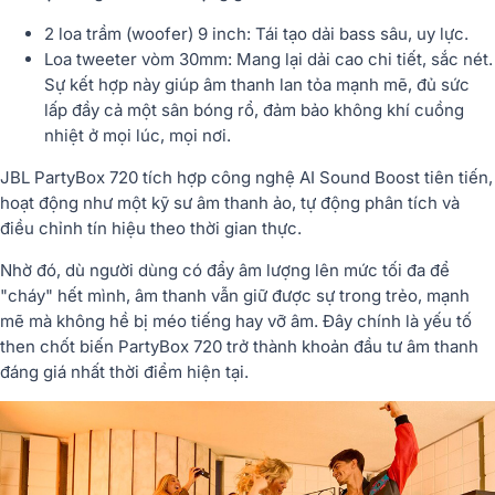
2 loa trầm (woofer) 9 inch: Tái tạo dải bass sâu, uy lực.
Loa tweeter vòm 30mm: Mang lại dải cao chi tiết, sắc nét.
Sự kết hợp này giúp âm thanh lan tỏa mạnh mẽ, đủ sức
lấp đầy cả một sân bóng rổ, đảm bảo không khí cuồng
nhiệt ở mọi lúc, mọi nơi.
JBL PartyBox 720 tích hợp công nghệ AI Sound Boost tiên tiến,
hoạt động như một kỹ sư âm thanh ảo, tự động phân tích và
điều chỉnh tín hiệu theo thời gian thực.
Nhờ đó, dù người dùng có đẩy âm lượng lên mức tối đa để
"cháy" hết mình, âm thanh vẫn giữ được sự trong trẻo, mạnh
mẽ mà không hề bị méo tiếng hay vỡ âm. Đây chính là yếu tố
then chốt biến PartyBox 720 trở thành khoản đầu tư âm thanh
đáng giá nhất thời điểm hiện tại.