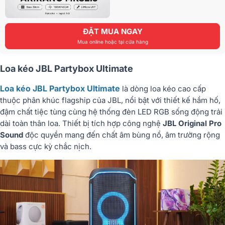
ĐẶT MUA NGAY
Mua online hoặc tại cửa hàng
Loa kéo JBL Partybox Ultimate
Loa kéo JBL Partybox Ultimate
là dòng loa kéo cao cấp
thuộc phân khúc flagship của JBL, nổi bật với thiết kế hầm hố,
đậm chất tiệc tùng cùng hệ thống đèn LED RGB sống động trải
dài toàn thân loa. Thiết bị tích hợp công nghệ
JBL Original Pro
Sound
độc quyền mang đến chất âm bùng nổ, âm trường rộng
và bass cực kỳ chắc nịch.