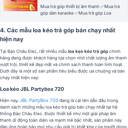
Mua trả góp thiết bị âm thanh ✅Mua trả
góp dàn karaoke ✅Mua trả góp Loa
karaoke ✅Mua trả góp amply karaoke
✅Thu tục nhanh gọn ✅Nhận hàng ngay
4. Các mẫu loa kéo trả góp bán chạy nhất
hiện nay
Tại Bảo Châu Elec, rất nhiều mẫu
loa kẹo kéo trả góp
chính
hãng đang được khách hàng lựa chọn nhờ chất lượng âm thanh
vượt trội, thiết kế đẹp mắt và chính sách thanh toán linh hoạt.
Dưới đây là một số sản phẩm tiêu biểu được ưa chuộng và bán
chạy nhất hiện nay:
Loa kéo JBL Partybox 720
JBL PartyBox 720
Hiện nay,
đang là cái tên dẫn đầu trong
danh sách những mẫu loa kéo trả góp bán chạy nhất tại hệ
thống Bảo Châu Elec. Được thiết kế như một giải pháp âm
thanh di động toàn diện và mạnh mẽ bậc nhất, sản phẩm này
đáp ứng hoàn hảo mọi nhu cầu giải trí khắt khe của người dùng,