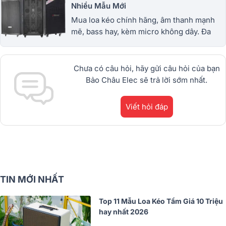
Nhiều Mẫu Mới
Mua loa kéo chính hãng, âm thanh mạnh
mẽ, bass hay, kèm micro không dây. Đa
dạng loa kéo mini, công suất lớn, giá tốt,
bảo hành uy tín. 1900.0255
Chưa có câu hỏi, hãy gửi câu hỏi của bạn
Bảo Châu Elec sẽ trả lời sớm nhất.
Viết hỏi đáp
TIN MỚI NHẤT
Top 11 Mẫu Loa Kéo Tầm Giá 10 Triệu
hay nhất 2026