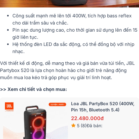
Công suất mạnh mẽ lên tới 400W
, tích hợp bass reflex
cho dải trầm sâu và chắc.
Pin sạc dung lượng cao
, cho thời gian sử dụng lên đến 15
giờ liên tục.
Hệ thống
đèn LED đa sắc động
, có thể đồng bộ với nhịp
nhạc.
Với thiết kế di động, dễ mang theo và
giá bán vừa túi tiền
, JBL
Partybox 520 là lựa chọn hoàn hảo cho giới trẻ năng động
muốn
mua loa kéo trả góp
phục vụ giải trí linh hoạt.
>> Xem chi tiết và chọn mua:
Loa JBL PartyBox 520 (400W,
Pin 15h, Bluetooth 5.4)
22.480.000đ
5 (8)
Đã bán: