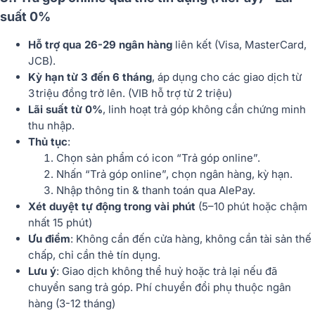
suất 0%
Hỗ trợ qua 26-29 ngân hàng
liên kết (Visa, MasterCard,
JCB).
Kỳ hạn từ 3 đến 6 tháng
, áp dụng cho các giao dịch từ
3 triệu đồng trở lên. (VIB hỗ trợ từ 2 triệu)
Lãi suất từ 0%
, linh hoạt trả góp không cần chứng minh
thu nhập.
Thủ tục
:
Chọn sản phẩm có icon “Trả góp online”.
Nhấn “Trả góp online”, chọn ngân hàng, kỳ hạn.
Nhập thông tin & thanh toán qua AlePay.
Xét duyệt tự động trong vài phút
(5–10 phút hoặc chậm
nhất 15 phút)
Ưu điểm
: Không cần đến cửa hàng, không cần tài sản thế
chấp, chỉ cần thẻ tín dụng.
Lưu ý
: Giao dịch không thể huỷ hoặc trả lại nếu đã
chuyển sang trả góp. Phí chuyển đổi phụ thuộc ngân
hàng (3-12 tháng)