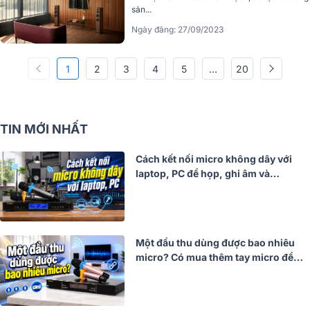
sản...
Ngày đăng: 27/09/2023
1
2
3
4
5
...
20
TIN MỚI NHẤT
Cách kết nối micro không dây với
laptop, PC để họp, ghi âm và
livestream
Một đầu thu dùng được bao nhiêu
micro? Có mua thêm tay micro để
ghép chung không?