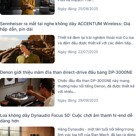
Ngày đăng: 25/08/2025
Sennheiser ra mắt tai nghe không dây ACCENTUM Wireless: Giá
hấp dẫn, pin dài
Thiết kế đem lại trải nghiệm thoải mái Củ loa
và đệm đầu được thiết kế với các điểm tiếp...
Ngày đăng: 22/07/2025
Denon giới thiệu mâm đĩa than direct-drive đầu bảng DP-3000NE
Chiếc đầu đĩa than DP-3000NE này mang
thương hiệu nổi tiếng Denon, đã được thiết kế
với nhiều...
Ngày đăng: 29/09/2023
Loa không dây Dynaudio Focus 50: Cuộc chơi âm thanh hi-end dễ
dàng hơn
Hãng Dynaudio - một tên tuổi nổi tiếng trong
lĩnh vực loa hifi của Đan Mạch, đã tạo ra dòng