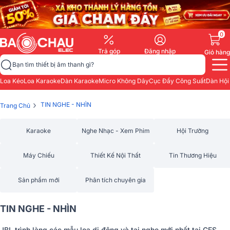
0
Trả góp
Đăng nhập
Giỏ hàng
Bạn tìm thiết bị âm thanh gì?
Loa Kéo
Loa Karaoke
Dàn Karaoke
Micro Không Dây
Cục Đẩy Công Suất
Dàn Hội
›
TIN NGHE - NHÌN
Trang Chủ
Karaoke
Nghe Nhạc - Xem Phim
Hội Trường
Máy Chiếu
Thiết Kế Nội Thất
Tin Thương Hiệu
Sản phẩm mới
Phân tích chuyên gia
TIN NGHE - NHÌN
JBL trình làng các mẫu loa di động và tai nghe mới nhất tại CES