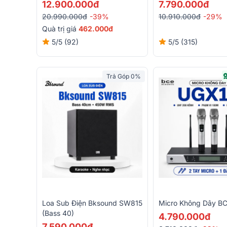
Class H, 600W)
12.900.000đ
7.790.000đ
20.990.000đ
-39%
10.910.000đ
-29%
Quà trị giá
462.000đ
5/5
(92)
5/5
(315)
Trả Góp 0%
Loa Sub Điện Bksound SW815
Micro Không Dây B
(bass 40)
4.790.000đ
7.590.000đ