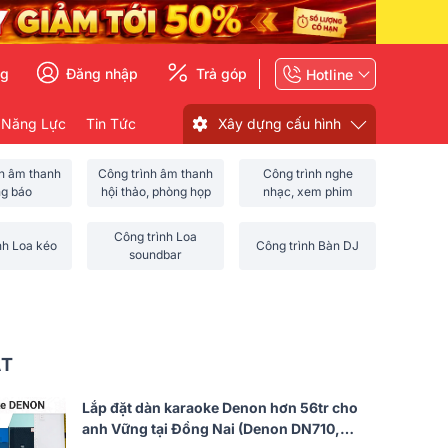
ng
Đăng nhập
Trả góp
Hotline
 Năng Lực
Tin Tức
Xây dựng cấu hình
nh âm thanh
Công trình âm thanh
Công trình nghe
ng báo
hội thảo, phòng họp
nhạc, xem phim
Công trình Loa
nh Loa kéo
Công trình Bàn DJ
soundbar
ẤT
Lắp đặt dàn karaoke Denon hơn 56tr cho
anh Vững tại Đồng Nai (Denon DN710,