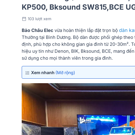
KP500, Bksound SW815,BCE UGX
103 lượt xem
dàn ka
Bảo Châu Elec
vừa hoàn thiện lắp đặt trọn bộ
Thường tại Bình Dương. Bộ dàn được phối ghép theo t
định, phù hợp cho không gian gia đình từ 20-30m². T
hiệu uy tín như Denon, BIK, Bksound, BCE, mang đến c
sử dụng cho mọi thành viên trong gia đình.
Xem nhanh
(Mở rộng)