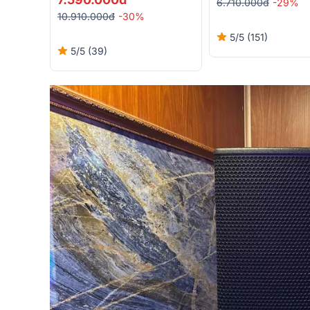
6.710.000đ
-29%
10.910.000đ
-30%
5/5
(151)
5/5
(39)