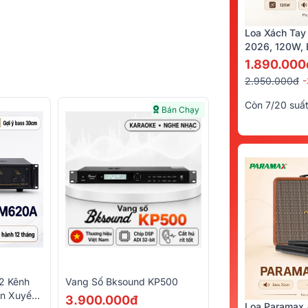
Loa Xách Tay
2026, 120W, B
Kèm 2 Tay Mi
1.890.000
2.950.000đ
Còn 7/20 suấ
Bán Chạy
2 Kênh
Vang Số Bksound KP500
n Xuyến,
3.900.000đ
Loa Paramax 