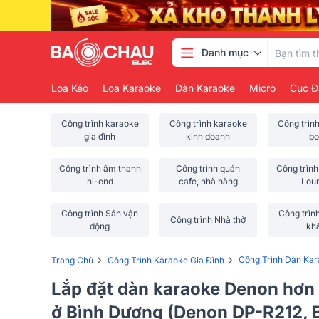
Danh mục
Loa Kéo
Loa Karaoke
Dàn Karaoke
Micro
Cục Đ
Công trình karaoke
Công trình karaoke
Công trìn
gia đình
kinh doanh
bo
Công trình âm thanh
Công trình quán
Công trình
hi-end
cafe, nhà hàng
Lou
Công trình Sân vận
Công trìn
Công trình Nhà thờ
động
kh
›
›
Công Trình Dàn Ka
Trang Chủ
Công Trình Karaoke Gia Đình
Lắp đặt dàn karaoke Denon hơn 
ở Bình Dương (Denon DP-R212,