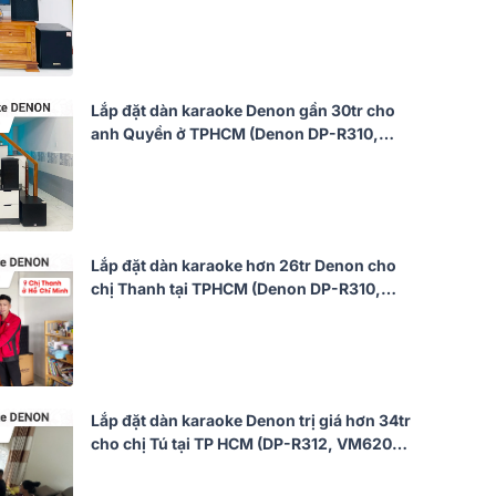
VM620A, BPR-5600, BJ-W25AV II, BJ-
U600)
Lắp đặt dàn karaoke Denon gần 30tr cho
anh Quyền ở TPHCM (Denon DP-R310,
Bksound DKA 8500, Bksound SW212,
Bksound M8)
Lắp đặt dàn karaoke hơn 26tr Denon cho
chị Thanh tại TPHCM (Denon DP-R310,
SW212, DKA 6500)
Lắp đặt dàn karaoke Denon trị giá hơn 34tr
cho chị Tú tại TP HCM (DP-R312, VM620A,
SW612MKII, KP500)