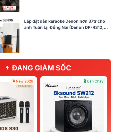
Lắp đặt dàn karaoke Denon hơn 37tr cho
anh Tuân tại Đồng Nai (Denon DP-R312,
VM620A, X6 Luxury, SW612 MK II,…)
ĐANG GIẢM SỐC
New 2026
Bán Chạy