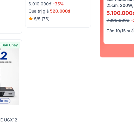
6.010.000đ
-35%
25cm, 200W, 
Quà trị giá
520.000đ
5.190.000
5/5
(76)
7.390.000đ
-
Còn 10/15 suấ
Bán Chạy
CE UGX12