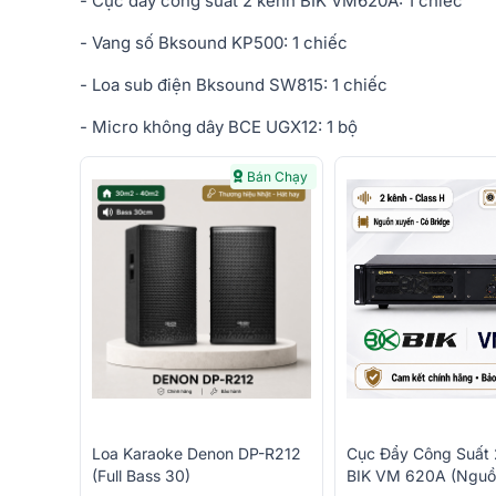
- Cục đẩy công suất 2 kênh BIK VM620A: 1 chiếc
- Vang số Bksound KP500: 1 chiếc
- Loa sub điện Bksound SW815: 1 chiếc
- Micro không dây BCE UGX12: 1 bộ
Bán Chạy
Loa Karaoke Denon DP-R212
Cục Đẩy Công Suất 
(Full Bass 30)
BIK VM 620A (Nguồ