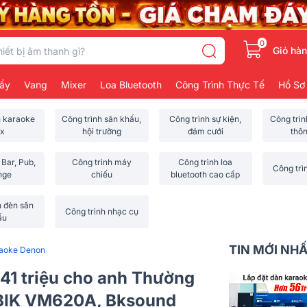
0
Giỏ hà
ẩy
Vang
Mixer
Loa Bluetooth
Công Trình Thực Tế
Hồ Sơ
h karaoke
Công trình sân khấu,
Công trình sự kiện,
Công trì
x
hội trường
đám cưới
thô
 Bar, Pub,
Công trình máy
Công trình loa
Công trì
nge
chiếu
bluetooth cao cấp
h đèn sân
Công trình nhạc cụ
ấu
TIN MỚI NH
raoke Denon
41 triệu cho anh Thường
 BIK VM620A, Bksound