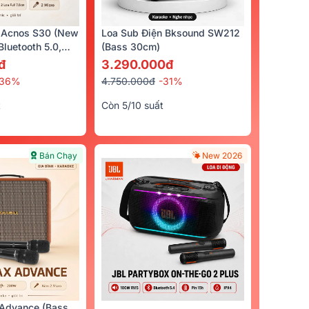
 Acnos S30 (New
Loa Sub Điện Bksound SW212
luetooth 5.0,
(bass 30cm)
cro)
đ
3.290.000đ
-36%
4.750.000đ
-31%
t
Còn 5/10 suất
Bán Chạy
New 2026
Advance (Bass