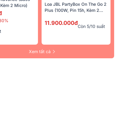
Loa JBL PartyBox On The Go 2
Kèm 2 Micro)
Plus (100W, Pin 15h, Kèm 2
đ
Micro)
30%
11.900.000đ
Còn 5/10 suất
t
Xem tất cả