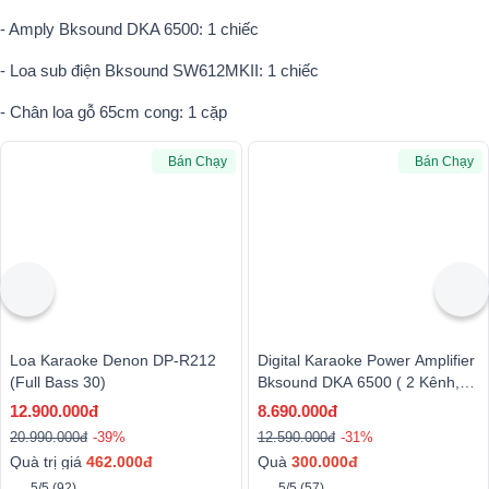
- Amply Bksound DKA 6500: 1 chiếc
- Loa sub điện Bksound SW612MKII: 1 chiếc
- Chân loa gỗ 65cm cong: 1 cặp
Bán Chạy
Bán Chạy
Loa Karaoke Denon DP-R212
Digital Karaoke Power Amplifier
(Full Bass 30)
Bksound DKA 6500 ( 2 Kênh,
450W, Kèm Micro Không Dây)
12.900.000đ
8.690.000đ
20.990.000đ
-39%
12.590.000đ
-31%
Quà trị giá
462.000đ
Quà
3
00.000đ
5/5
(92)
5/5
(57)