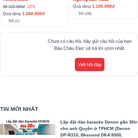
VM300, BIK BSQ-8)
X)
Quà tặng
1.10
0.000đ
98.320.000đ
-22%
Quà tặng
1.260.000đ
5/5
(26)
5/5
(1)
Chưa có câu hỏi, hãy gửi câu hỏi của bạn
Bảo Châu Elec sẽ trả lời sớm nhất.
Viết hỏi đáp
TIN MỚI NHẤT
Lắp đặt dàn karaoke Denon gần 30tr
cho anh Quyền ở TPHCM (Denon
DP-R310, Bksound DKA 8500,