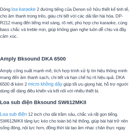
Dòng
loa karaoke
2 đường tiếng của Denon sở hữu thiết kế tinh tế,
cho âm thanh trong trẻo, giàu chi tiết với các dải tần hài hòa. DP-
R212 mang đến tiếng mid sáng, rõ nét, phù hợp cho karaoke, cùng
bass chắc và treble mịn, giúp không gian nghe luôn dễ chịu và đầy
cảm xúc.
Amply Bksound DKA 6500
Amply công suất mạnh mẽ, tích hợp trình xử lý tín hiệu thông minh
mang đến âm thanh sạch, chi tiết và hạn chế hú rít hiệu quả. DKA
6500 đi kèm 2
micro không dây
giúp tối ưu giọng hát, hỗ trợ người
dùng dễ dàng điều khiển và kết nối với nhiều thiết bị.
Loa sub điện Bksound SW612MKII
Loa sub điện
12 inch cho dải trầm sâu, chắc và rất gọn tiếng.
SW612MKII tăng lực kéo cho toàn bộ hệ thống, giúp bài hát trở nên
sống động, nội lực hơn, đồng thời tái tạo âm nhạc chân thực ngay