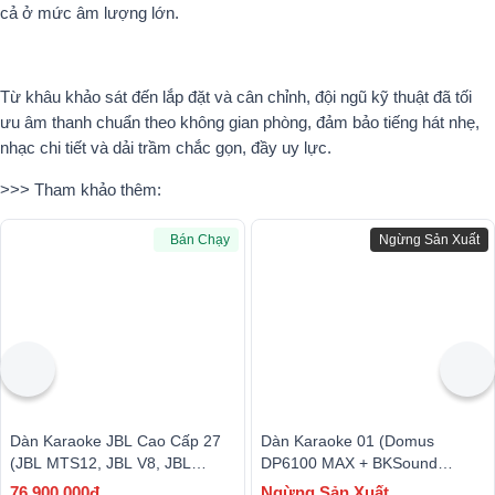
cả ở mức âm lượng lớn.
Từ khâu khảo sát đến lắp đặt và cân chỉnh, đội ngũ kỹ thuật đã tối
ưu âm thanh chuẩn theo không gian phòng, đảm bảo tiếng hát nhẹ,
nhạc chi tiết và dải trầm chắc gọn, đầy uy lực.
>>> Tham khảo thêm:
Bán Chạy
Ngừng Sản Xuất
Dàn Karaoke JBL Cao Cấp 27
Dàn Karaoke 01 (Domus
(JBL MTS12, JBL V8, JBL
DP6100 MAX + BKSound
KX190, JBL IRX115S, JBL
DP3600 New + BCE U900 Plus
76.900.000đ
Ngừng Sản Xuất