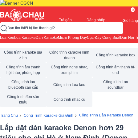
0
Trả góp
Đăng nhập
Giỏ hàng
Bạn tìm thiết bị âm thanh gì?
Loa Kéo
Loa Karaoke
Dàn Karaoke
Micro Không Dây
Cục Đẩy Công Suất
Dàn Hội T
Công trình karaoke gia
Công trình karaoke kinh
Công trình karaoke box
đình
doanh
Công trình âm thanh
Công trình nghe nhạc,
Công trình âm thanh hi-
hội thảo, phòng họp
xem phim
end
Công trình loa
Công trình Loa
Công trình Loa kéo
bluetooth cao cấp
soundbar
Công trình đèn sân
Công trình nhạc cụ
khấu
›
›
Công Trình Dàn Karaoke Denon
Trang Chủ
Công Trình Karaoke Gia Đình
Lắp đặt dàn karaoke Denon hơn 29
triệu cho chị Hà ở Nam Định (Denon