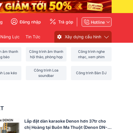
ng
Đăng nhập
Trả góp
Hotline
 Năng Lực
Tin Tức
Xây dựng cấu hình
nh âm thanh
Công trình âm thanh
Công trình nghe
ng báo
hội thảo, phòng họp
nhạc, xem phim
Công trình Loa
nh Loa kéo
Công trình Bàn DJ
soundbar
ẤT
Lắp đặt dàn karaoke Denon hơn 37tr cho
chị Hoàng tại Buôn Ma Thuột (Denon DN-