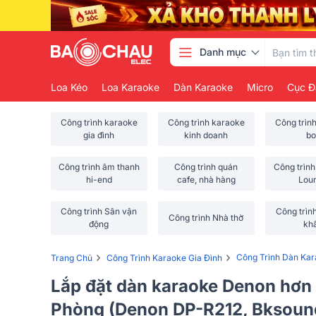
Danh mục
Loa Kéo
Loa Karaoke
Dàn Karaoke
Micro
Cục Đ
Công trình karaoke
Công trình karaoke
Công trìn
gia đình
kinh doanh
bo
Công trình âm thanh
Công trình quán
Công trình
hi-end
cafe, nhà hàng
Lou
Công trình Sân vận
Công trìn
Công trình Nhà thờ
động
kh
›
›
Công Trình Dàn Ka
Trang Chủ
Công Trình Karaoke Gia Đình
Lắp đặt dàn karaoke Denon hơn 2
Phòng (Denon DP-R212, Bksoun