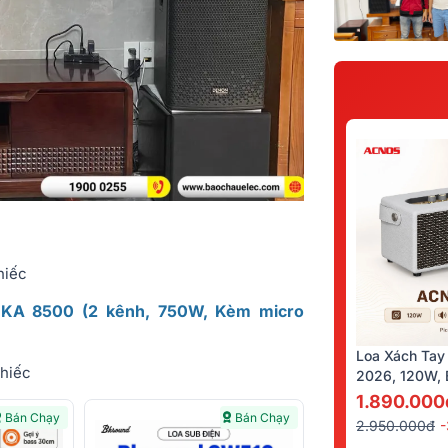
hiếc
 DKA 8500 (2 kênh, 750W, Kèm micro
Loa Xách Tay
chiếc
2026, 120W, B
Kèm 2 Tay Mi
1.890.000
Bán Chạy
Bán Chạy
2.950.000đ