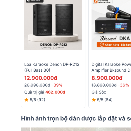
Loa Karaoke Denon DP-R212
Digital Karaoke Pow
(Full Bass 30)
Amplifier Bksound 
(2 Kênh, 750W, Kèm
12.900.000đ
8.900.000đ
Không Dây)
20.990.000đ
-39%
13.860.000đ
-36%
Quà trị giá
462.000đ
Giá Sốc
5/5
(92)
5/5
(84)
Hình ảnh trọn bộ dàn được lắp đặt và 