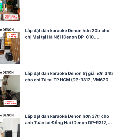
512, KP500, VM620A, BJ-U200)
Lắp đặt dàn karaoke Denon hơn 20tr cho
chị Mai tại Hà Nội (Denon DP-C10,
BKSound DKA 5500, SW612MK II)
Lắp đặt dàn karaoke Denon trị giá hơn 34tr
cho chị Tú tại TP HCM (DP-R312, VM620A,
SW612MKII, KP500)
Lắp đặt dàn karaoke Denon hơn 37tr cho
anh Tuân tại Đồng Nai (Denon DP-R312,
VM620A, X6 Luxury, SW612 MK II,…)