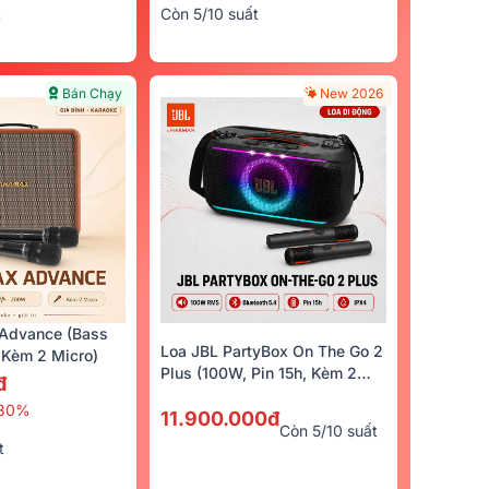
t
Còn 5/10 suất
Bán Chạy
New 2026
Advance (Bass
Loa JBL PartyBox On The Go 2
Kèm 2 Micro)
Plus (100W, Pin 15h, Kèm 2
đ
Micro)
30%
11.900.000đ
Còn 5/10 suất
t