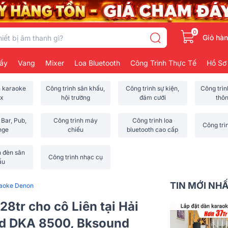
0
Giỏ hà
ẩy
Vang
Mixer
Loa Bluetooth
Công Trình Thực Tế
Hồ Sơ
h karaoke
Công trình sân khấu,
Công trình sự kiện,
Công trì
x
hội trường
đám cưới
thô
 Bar, Pub,
Công trình máy
Công trình loa
Công trì
nge
chiếu
bluetooth cao cấp
h đèn sân
Công trình nhạc cụ
ấu
TIN MỚI NH
raoke Denon
8tr cho cô Liên tại Hải
d DKA 8500, Bksound