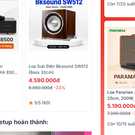
Còn 7/20 suấ
er
Loa Sub Điện Bksound SW512
DKA 8500
(Bass 30cm)
 Micro
4.590.000đ
6.850.000đ
-33%
Loa Paramax 
25cm, 200W, 
5/5
(60)
5.190.000
7.390.000đ
-
setup hoàn thành:
Còn 10/15 suấ