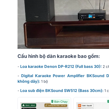
Cấu hình bộ dàn karaoke bao gồm:
Loa karaoke Denon DP-R212 (Full bass 30):
-
2 c
Digital Karaoke Power Amplifier BKSound
-
không dây):
1 bộ
Loa sub điện BKSound SW512 (Bass 30cm):
-
1 
Bán Chạy