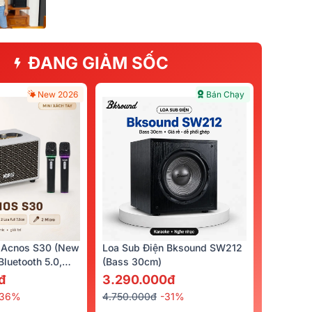
ĐANG GIẢM SỐC
New 2026
Bán Chạy
 Acnos S30 (New
Loa Sub Điện Bksound SW212
luetooth 5.0,
(bass 30cm)
cro)
đ
3.290.000đ
-36%
4.750.000đ
-31%