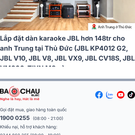
Lắp đặt dàn karaoke JBL hơn 47tr cho
anh Tài tại TP HCM (JBL MTS10, Denon
DP-N1600, JBL Pasion 12SP)
Gọi đặt mua, giao hàng toàn quốc
1900 0255
(08:00 - 21:00)
Khiếu nại, hỗ trợ khách hàng:
0344 860 255
(08:00 - 18:00)