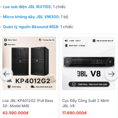
-
Loa sub điện JBL IRX115S
: 1 chiếc
-
Micro không dây JBL VM300
: 1 bộ
-
Quản lý nguồn Bksound MS8
: 1 chiếc
Loa JBL KP4012G2 (full Bass
Cục Đẩy Công Suất 2 Kênh
30- Model Mới)
JBL V8
43.590.000đ
17.690.000đ