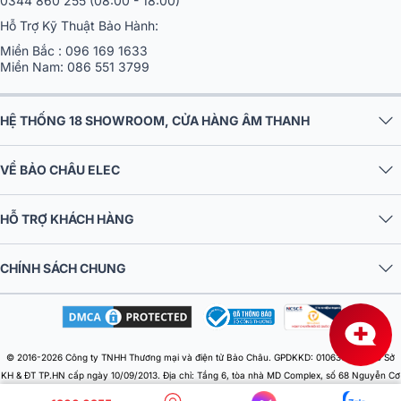
Hỗ Trợ Kỹ Thuật Bảo Hành:
Miền Bắc :
096 169 1633
Miền Nam:
086 551 3799
HỆ THỐNG 18 SHOWROOM, CỬA HÀNG ÂM THANH
VỀ BẢO CHÂU ELEC
HỖ TRỢ KHÁCH HÀNG
CHÍNH SÁCH CHUNG
© 2016-2026 Công ty TNHH Thương mại và điện tử Bảo Châu. GPDKKD: 0106303879 do Sở
KH & ĐT TP.HN cấp ngày 10/09/2013. Địa chỉ: Tầng 6, tòa nhà MD Complex, số 68 Nguyễn Cơ
Thạch, Phường Từ Liêm, Thành phố Hà Nội, Việt Nam. Điện thoại: 024 730 10 255. Email: