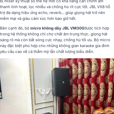
bị
mixer
kỹ
thuật
số
thế
hệ
mới
có
khả
năng
cân
chỉnh
âm
thanh
linh
hoạt,
lọc
nhiễu
và
chống
hú
rít
cực
tốt.
JBL
VX8
hỗ
trợ
đa
dạng
hiệu
ứng
echo,
reverb...
giúp
giọng
hát
trở
nên
mềm
mại
và
giàu
cảm
xúc
hơn
bao
giờ
hết.
Bên
cạnh
đó,
bộ
micro
không
dây
JBL
VM300
được
tích
hợp
trong
hệ
thống
không
chỉ
cho
chất
âm
trung
thực,
giọng
hát
sáng
rõ
mà
còn
bắt
sóng
cực
nhạy,
chống
hú
tối
ưu.
Bộ
micro
này
đặc
biệt
phù
hợp
cho
những
không
gian
karaoke
gia
đình
yêu
cầu
cao
về
cả
thẩm
mỹ
lẫn
chất
lượng
biểu
diễn.