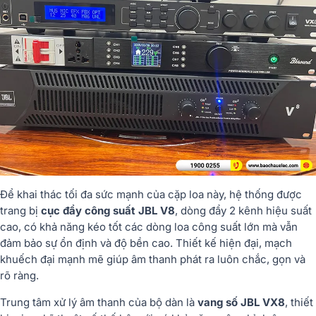
Để
khai
thác
tối
đa
sức
mạnh
của
cặp
loa
này,
hệ
thống
được
trang
bị
cục
đẩy
công
suất
JBL
V8
,
dòng
đẩy
2
kênh
hiệu
suất
cao,
có
khả
năng
kéo
tốt
các
dòng
loa
công
suất
lớn
mà
vẫn
đảm
bảo
sự
ổn
định
và
độ
bền
cao.
Thiết
kế
hiện
đại,
mạch
khuếch
đại
mạnh
mẽ
giúp
âm
thanh
phát
ra
luôn
chắc,
gọn
và
rõ
ràng.
Trung
tâm
xử
lý
âm
thanh
của
bộ
dàn
là
vang
số
JBL
VX8
,
thiết