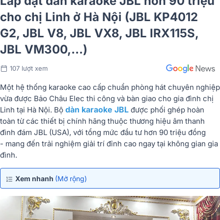
Lắp đặt dàn karaoke JBL hơn 90 triệu
cho chị Linh ở Hà Nội (JBL KP4012
G2, JBL V8, JBL VX8, JBL IRX115S,
JBL VM300,...)
107 lượt xem
Một
hệ
thống
karaoke
cao
cấp
chuẩn
phòng
hát
chuyên
nghiệp
vừa
được
Bảo
Châu
Elec
thi
công
và
bàn
giao
cho
gia
đình
chị
dàn karaoke JBL
Linh
tại
Hà
Nội.
Bộ
được
phối
ghép
hoàn
toàn
từ
các
thiết
bị
chính
hãng
thuộc
thương
hiệu
âm
thanh
đình
đám
JBL (
USA)
,
với
tổng
mức
đầu
tư
hơn
90
triệu
đồng
-
mang
đến
trải
nghiệm
giải
trí
đỉnh
cao
ngay
tại
không
gian
gia
đình.
Xem nhanh
(Mở rộng)