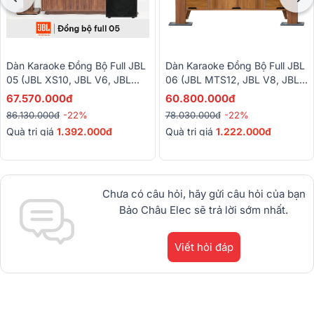
Dàn Karaoke Đồng Bộ Full JBL
Dàn Karaoke Đồng Bộ Full JBL
05 (JBL XS10, JBL V6, JBL
06 (JBL MTS12, JBL V8, JBL
VX9, Alto TX12S, BBS-S290D)
VX9, JBL VM300)
67.570.000đ
60.800.000đ
86.130.000đ
-22%
78.030.000đ
-22%
Quà trị giá
1.392.000đ
Quà trị giá
1.222.000đ
Chưa có câu hỏi, hãy gửi câu hỏi của bạn
Bảo Châu Elec sẽ trả lời sớm nhất.
Viết hỏi đáp