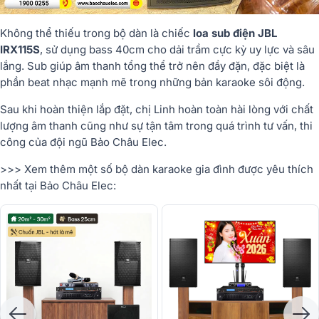
Không
thể
thiếu
trong
bộ
dàn
là
chiếc
loa
sub
điện
JBL
IRX115S
,
sử
dụng
bass
40cm
cho
dải
trầm
cực
kỳ
uy
lực
và
sâu
lắng.
Sub
giúp
âm
thanh
tổng
thể
trở
nên
đầy
đặn,
đặc
biệt
là
phần
beat
nhạc
mạnh
mẽ
trong
những
bản
karaoke
sôi
động.
Sau
khi
hoàn
thiện
lắp
đặt,
chị
Linh
hoàn
toàn
hài
lòng
với
chất
lượng
âm
thanh
cũng
như
sự
tận
tâm
trong
quá
trình
tư
vấn,
thi
công
của
đội
ngũ
Bảo
Châu
Elec.
>>> Xem thêm một số bộ dàn karaoke gia đình được yêu thích
nhất tại Bảo Châu Elec: