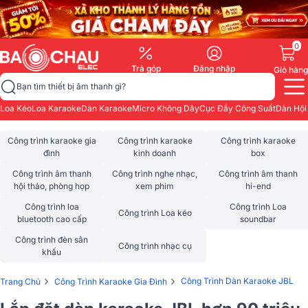
0
Trả góp
Đăng nhập
Giỏ hàng
Bạn tìm thiết bị âm thanh gì?
Loa Kéo
Loa Karaoke
Dàn Karaoke
Micro Không Dây
Cục Đẩy Công Suất
Dàn Hội
Công trình karaoke gia
Công trình karaoke
Công trình karaoke
đình
kinh doanh
box
Công trình âm thanh
Công trình nghe nhạc,
Công trình âm thanh
hội thảo, phòng họp
xem phim
hi-end
Công trình loa
Công trình Loa
Công trình Loa kéo
bluetooth cao cấp
soundbar
Công trình đèn sân
Công trình nhạc cụ
khấu
›
›
Công Trình Dàn Karaoke JBL
Trang Chủ
Công Trình Karaoke Gia Đình