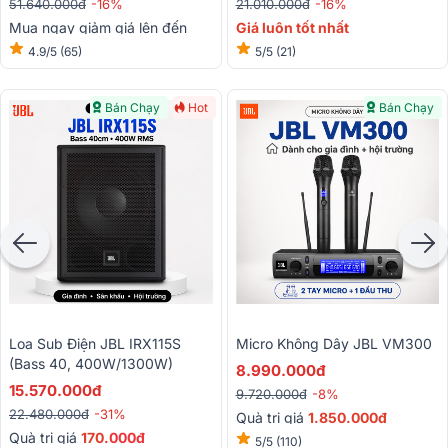
51.640.000đ
-16%
21.010.000đ
-16%
Mua ngay giảm giá lên đến
Giá luôn tốt nhất
15%
4.9/5
(65)
5/5
(21)
Bán Chạy
Hot
Bán Chạy
Loa Sub Điện JBL IRX115S
Micro Không Dây JBL VM300
(bass 40, 400W/1300W)
8.990.000đ
15.570.000đ
9.720.000đ
-8%
22.480.000đ
-31%
Quà trị giá
1.850.000đ
Quà trị giá
170
.000đ
5/5
(110)