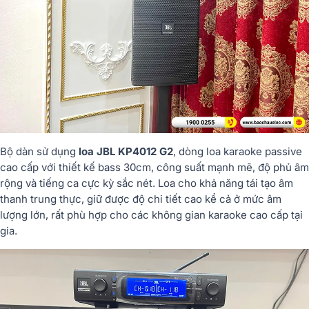
Bộ
dàn
sử
dụng
loa
JBL
KP4012
G2
,
dòng
loa
karaoke
passive
cao
cấp
với
thiết
kế
bass
30cm,
công
suất
mạnh
mẽ,
độ
phủ
âm
rộng
và
tiếng
ca
cực
kỳ
sắc
nét.
Loa
cho
khả
năng
tái
tạo
âm
thanh
trung
thực,
giữ
được
độ
chi
tiết
cao
kể
cả
ở
mức
âm
lượng
lớn,
rất
phù
hợp
cho
các
không
gian
karaoke
cao
cấp
tại
gia.