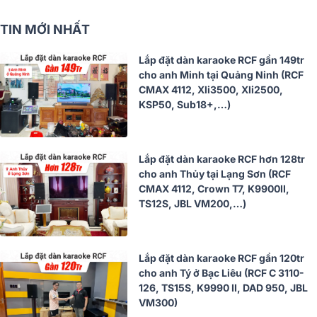
TIN MỚI NHẤT
Lắp đặt dàn karaoke RCF gần 149tr
cho anh Minh tại Quảng Ninh (RCF
CMAX 4112, Xli3500, Xli2500,
KSP50, Sub18+,…)
Lắp đặt dàn karaoke RCF hơn 128tr
cho anh Thủy tại Lạng Sơn (RCF
CMAX 4112, Crown T7, K9900II,
TS12S, JBL VM200,…)
Lắp đặt dàn karaoke RCF gần 120tr
cho anh Tý ở Bạc Liêu (RCF C 3110-
126, TS15S, K9990 II, DAD 950, JBL
VM300)