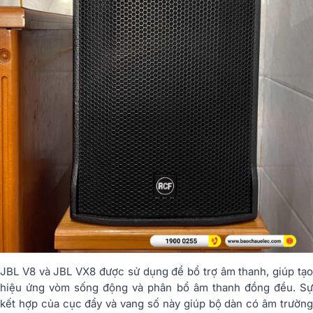
JBL V8 và JBL VX8 được sử dụng để bổ trợ âm thanh, giúp tạo
hiệu ứng vòm sống động và phân bổ âm thanh đồng đều. Sự
kết hợp của cục đẩy và vang số này giúp bộ dàn có âm trường