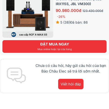
IRX115S, JBL VM300)
90.980.000đ
123.430.000đ
-26%
5 (38)
Đã bán: 86
ĐẶT MUA NGAY
Mua online hoặc tại cửa hàng
Chưa có câu hỏi, hãy gửi câu hỏi của bạn
Bảo Châu Elec sẽ trả lời sớm nhất.
Viết hỏi đáp