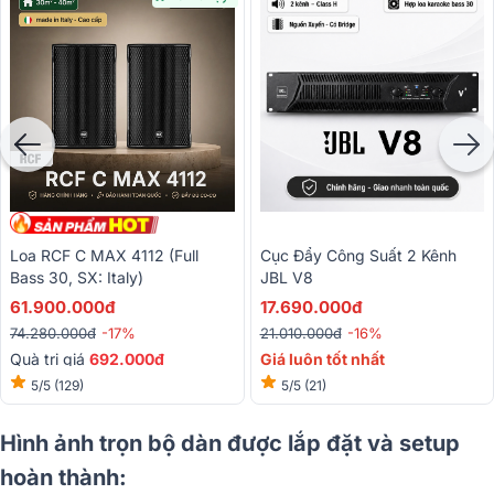
Loa RCF C MAX 4112 (full
Cục Đẩy Công Suất 2 Kênh
Bass 30, SX: Italy)
JBL V8
61.900.000đ
17.690.000đ
74.280.000đ
-17%
21.010.000đ
-16%
Quà trị giá
692.000đ
Giá luôn tốt nhất
5/5
(129)
5/5
(21)
Hình ảnh trọn bộ dàn được lắp đặt và setup
hoàn thành: