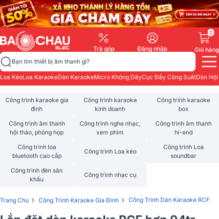
0
Trả góp
Đăng nhập
Giỏ hàng
Bạn tìm thiết bị âm thanh gì?
Loa Kéo
Loa Karaoke
Dàn Karaoke
Micro Không Dây
Cục Đẩy Công Suất
Dàn Hội
Công trình karaoke gia
Công trình karaoke
Công trình karaoke
đình
kinh doanh
box
Công trình âm thanh
Công trình nghe nhạc,
Công trình âm thanh
hội thảo, phòng họp
xem phim
hi-end
Công trình loa
Công trình Loa
Công trình Loa kéo
bluetooth cao cấp
soundbar
Công trình đèn sân
Công trình nhạc cụ
khấu
›
›
Công Trình Dàn Karaoke RCF
Trang Chủ
Công Trình Karaoke Gia Đình