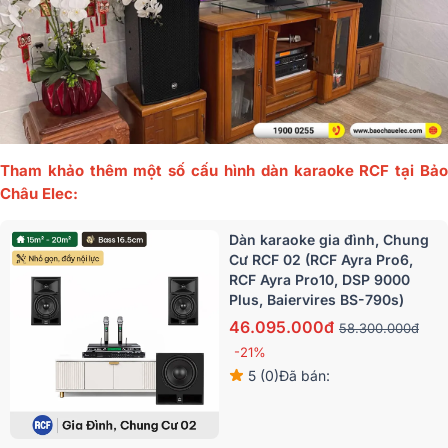
Tham khảo thêm một số cấu hình dàn karaoke RCF tại Bảo
Châu Elec:
Dàn karaoke gia đình, Chung
Cư RCF 02 (RCF Ayra Pro6,
RCF Ayra Pro10, DSP 9000
Plus, Baiervires BS-790s)
46.095.000đ
58.300.000đ
-21%
5 (0)
Đã bán: