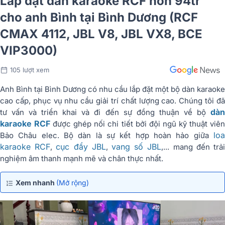
Lắp đặt dàn karaoke RCF hơn 94tr
cho anh Bình tại Bình Dương (RCF
CMAX 4112, JBL V8, JBL VX8, BCE
VIP3000)
105 lượt xem
Anh Bình tại Bình Dương có nhu cầu lắp đặt một bộ dàn karaoke
cao cấp, phục vụ nhu cầu giải trí chất lượng cao. Chúng tôi đã
dàn
tư vấn và triển khai và đi đến sự đồng thuận về bộ
karaoke RCF
được ghép nối chi tiết bởi đội ngũ kỹ thuật viê
loa
Bảo Châu elec. Bộ dàn là sự kết hợp hoàn hảo giữa
karaoke RCF
cục đẩy JBL
vang số JBL
,
,
,... mang đến trả
nghiệm âm thanh mạnh mẽ và chân thực nhất.
Xem nhanh
(Mở rộng)