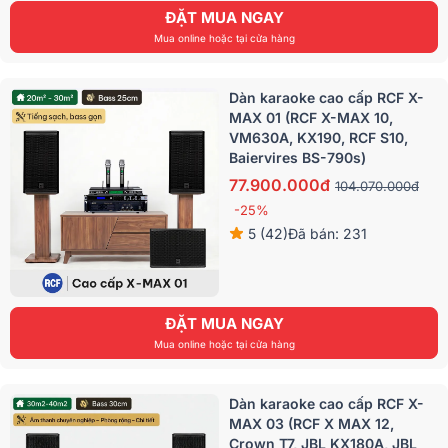
ĐẶT MUA NGAY
Mua online hoặc tại cửa hàng
Dàn karaoke cao cấp RCF X-
MAX 01 (RCF X-MAX 10,
VM630A, KX190, RCF S10,
Baiervires BS-790s)
77.900.000đ
104.070.000đ
-25%
5 (42)
Đã bán: 231
ĐẶT MUA NGAY
Mua online hoặc tại cửa hàng
Dàn karaoke cao cấp RCF X-
MAX 03 (RCF X MAX 12,
Crown T7, JBL KX180A, JBL