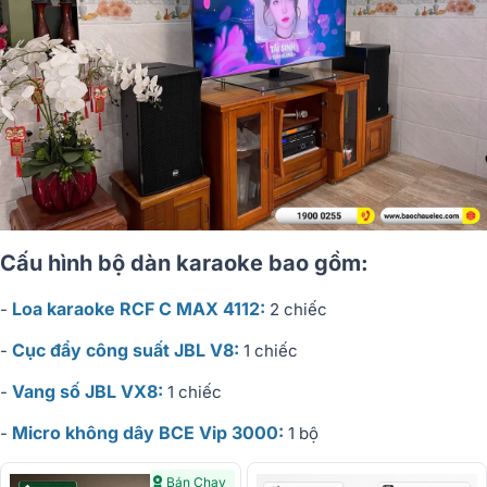
Cấu hình bộ dàn karaoke bao gồm:
Loa karaoke RCF C MAX 4112:
-
2 chiếc
Cục đẩy công suất JBL V8:
-
1 chiếc
Vang số JBL VX8:
-
1 chiếc
Micro không dây BCE Vip 3000:
-
1 bộ
Bán Chạy