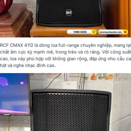
RCF CMAX 4112 là dòng loa full-range chuyên nghiệp, mang lại
chất âm cực kỳ mạnh mẽ, trong trẻo và rõ ràng. Với công suất
cao, loa này phù hợp với không gian rộng, đáp ứng nhu cầu ca
hát và nghe nhạc đỉnh cao.