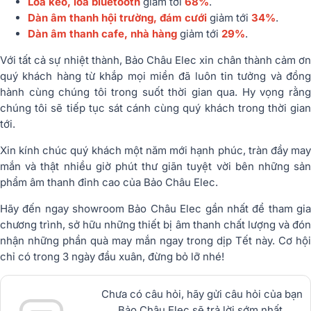
Loa kéo, loa bluetooth
giảm tới
68%
.
Dàn âm thanh hội trường, đám cưới
giảm tới
34%
.
Dàn âm thanh cafe, nhà hàng
giảm tới
29%
.
Với tất cả sự nhiệt thành, Bảo Châu Elec xin chân thành cảm ơn
quý khách hàng từ khắp mọi miền đã luôn tin tưởng và đồng
hành cùng chúng tôi trong suốt thời gian qua. Hy vọng rằng
chúng tôi sẽ tiếp tục sát cánh cùng quý khách trong thời gian
tới.
Xin kính chúc quý khách một năm mới hạnh phúc, tràn đầy may
mắn và thật nhiều giờ phút thư giãn tuyệt vời bên những sản
phẩm âm thanh đỉnh cao của Bảo Châu Elec.
Hãy đến ngay showroom Bảo Châu Elec gần nhất để tham gia
chương trình, sở hữu những thiết bị âm thanh chất lượng và đón
nhận những phần quà may mắn ngay trong dịp Tết này. Cơ hội
chỉ có trong 3 ngày đầu xuân, đừng bỏ lỡ nhé!
Chưa có câu hỏi, hãy gửi câu hỏi của bạn
Bảo Châu Elec sẽ trả lời sớm nhất.