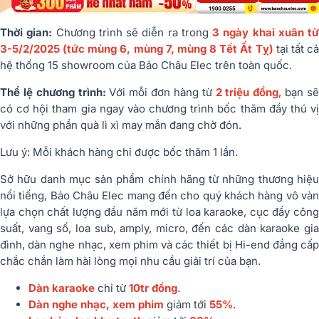
Thời gian:
Chương trình sẽ diễn ra trong
3 ngày khai xuân từ
3-5/2/2025 (tức mùng 6, mùng 7, mùng 8 Tết Ất Tỵ)
tại tất c
hệ thống 15 showroom của Bảo Châu Elec trên toàn quốc.
Thể lệ chương trình:
Với mỗi đơn hàng từ
2 triệu đồng
, bạn s
có cơ hội tham gia ngay vào chương trình bốc thăm đầy thú vị
với những phần quà lì xì may mắn đang chờ đón.
Lưu ý: Mỗi khách hàng chỉ được bốc thăm 1 lần.
Sở hữu danh mục sản phẩm chính hãng từ những thương hiệu
nổi tiếng, Bảo Châu Elec mang đến cho quý khách hàng vô vàn
lựa chọn chất lượng đầu năm mới từ loa karaoke, cục đẩy công
suất, vang số, loa sub, amply, micro, đến các dàn karaoke gia
đình, dàn nghe nhạc, xem phim và các thiết bị Hi-end đẳng cấp
chắc chắn làm hài lòng mọi nhu cầu giải trí của bạn.
Dàn karaoke
chỉ từ
10tr đồng
.
Dàn nghe nhạc, xem phim
giảm tới
55%
.