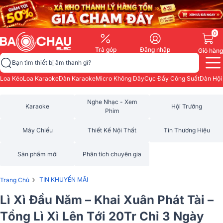
0
Trả góp
Đăng nhập
Giỏ hàng
Bạn tìm thiết bị âm thanh gì?
Loa Kéo
Loa Karaoke
Dàn Karaoke
Micro Không Dây
Cục Đẩy Công Suất
Dàn Hội
Nghe Nhạc - Xem
Karaoke
Hội Trường
Phim
Máy Chiếu
Thiết Kế Nội Thất
Tin Thương Hiệu
Sản phẩm mới
Phân tích chuyên gia
›
TIN KHUYẾN MÃI
Trang Chủ
Lì Xì Đầu Năm – Khai Xuân Phát Tài –
Tổng Lì Xì Lên Tới 20Tr Chỉ 3 Ngày