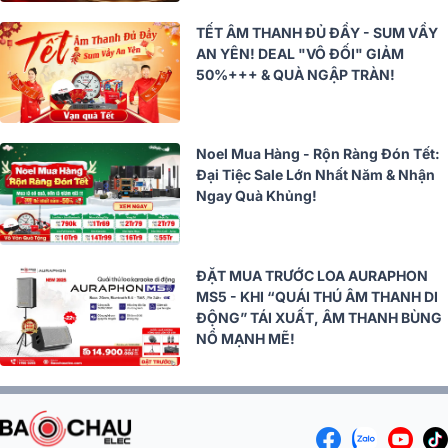
TẾT ÂM THANH ĐỦ ĐẦY - SUM VẦY
AN YÊN! DEAL "VÔ ĐỐI" GIẢM
50%+++ & QUÀ NGẬP TRÀN!
Noel Mua Hàng - Rộn Ràng Đón Tết:
Đại Tiệc Sale Lớn Nhất Năm & Nhận
Ngay Quà Khủng!
ĐẶT MUA TRƯỚC LOA AURAPHON
MS5 - KHI “QUÁI THÚ ÂM THANH DI
ĐỘNG” TÁI XUẤT, ÂM THANH BÙNG
NỔ MẠNH MẼ!