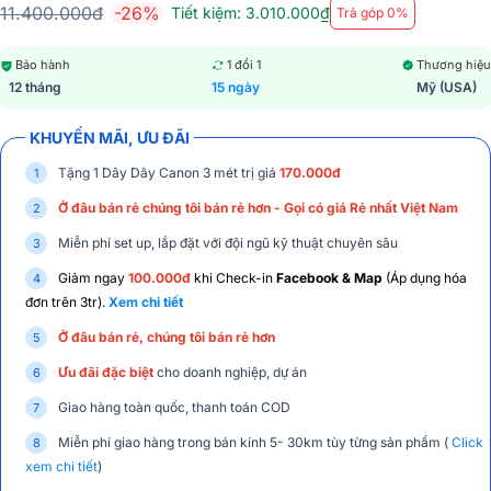
11.400.000đ
-26%
Tiết kiệm: 3.010.000₫
Trả góp 0%
Bảo hành
1 đổi 1
Thương hiệu
12 tháng
15 ngày
Mỹ (USA)
KHUYẾN MÃI, ƯU ĐÃI
Tặng 1 Dây Dây Canon 3 mét trị giá
170.000đ
Ở đâu bán rẻ chúng tôi bán rẻ hơn - Gọi có giá Rẻ nhất Việt Nam
Miễn phí set up, lắp đặt với đội ngũ kỹ thuật chuyên sâu
Giảm ngay
100.000đ
khi Check-in
Facebook & Map
(Áp dụng hóa
đơn trên 3tr).
Xem chi tiết
Ở đâu bán rẻ, chúng tôi bán rẻ hơn
Ưu đãi đặc biệt
cho doanh nghiệp, dự án
Giao hàng toàn quốc, thanh toán COD
Miễn phí giao hàng trong bán kính 5- 30km tùy từng sản phẩm (
Click
xem chi tiết
)