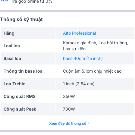
Trả góp online từ 0%
Thông số kỹ thuật
Hãng
Alto Professional
Karaoke gia đình, Loa hội trường,
Loại loa
Loa sự kiện
Bass loa
bass 40cm (15 inch)
Thông tin bass loa
Cuộn âm 5.1cm chịu nhiệt cao
Loa Treble
1 inch (2.54 cm)
Công suất RMS
350W
Công suất Peak
700W
Tần số đáp tuyến
75Hz ~20kHz (± 3dB)
Xem đầy đủ thông số
Cường độ phát âm cực