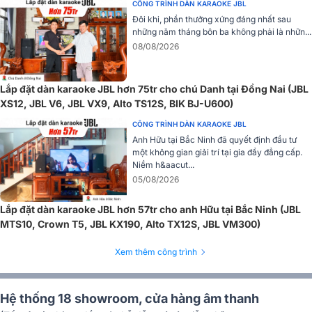
CÔNG TRÌNH DÀN KARAOKE JBL
thanh chưa bao giờ dễ dàng đến thế với TX415.
Đôi khi, phần thưởng xứng đáng nhất sau
những năm tháng bôn ba không phải là nhữn...
Ứng Dụng Lý Tưởng
08/08/2026
Loa Alto TX415 là một lựa chọn tuyệt vời cho nhiều ứng dụng khác
nhau. Được trang bị khả năng phát nhạc qua Bluetooth và hỗ trợ kết
Lắp đặt dàn karaoke JBL hơn 75tr cho chú Danh tại Đồng Nai (JBL
nối loa không dây, TX415 đặc biệt phù hợp cho các sự kiện ngoài
XS12, JBL V6, JBL VX9, Alto TS12S, BIK BJ-U600)
trời, các buổi trình diễn âm nhạc, hội thảo, và các chương trình biểu
diễn nơi yêu cầu âm thanh mạnh mẽ và rõ ràng.
CÔNG TRÌNH DÀN KARAOKE JBL
Anh Hữu tại Bắc Ninh đã quyết định đầu tư
một không gian giải trí tại gia đầy đẳng cấp.
Niềm h&aacut...
05/08/2026
Lắp đặt dàn karaoke JBL hơn 57tr cho anh Hữu tại Bắc Ninh (JBL
MTS10, Crown T5, JBL KX190, Alto TX12S, JBL VM300)
Xem thêm công trình
Hệ thống 18 showroom, cửa hàng âm thanh