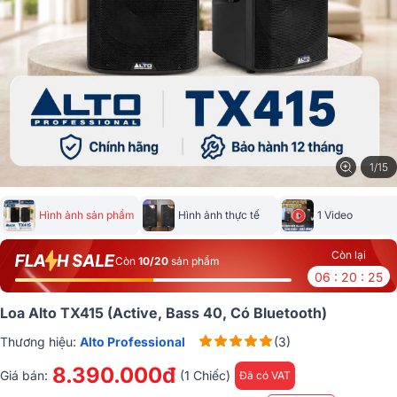
1/15
Hình ảnh sản phẩm
Hình ảnh thực tế
1 Video
Còn lại
Còn
10/20
sản phẩm
06 : 20 : 24
Loa Alto TX415 (Active, Bass 40, Có Bluetooth)
Thương hiệu:
Alto Professional
(3)
8.390.000đ
Giá bán:
(1 Chiếc)
Đã có VAT