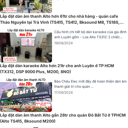
không gian ngoài trời hoặc có địa hình khó khăn.
Lắp đặt dàn âm thanh Alto hơn 61tr cho nhà hàng - quán cafe
Thảo Nguyên tại Trà Vinh (TS415, TS412, Bksound M8, TS18S,
VM300)
Cấu hình chi tiết bộ dàn karaoke của gia đình
anh Luyên gồm - Loa Alto TX312: 2 chiếc...
19/08/2024
Lắp đặt dàn karaoke Alto hơn 21tr cho anh Luyên ở TP HCM
(TX312, DSP 9000 Plus, M200, 8NO)
Bảo Châu Elec mới đây đã hoàn thiện dàn âm
thanh giải trí cho quán ...
Tính Năng EQ Và Điều Khiển Dễ Dàng
17/06/2024
TX415 đi kèm với bộ EQ Contour cho phép người dùng tùy chỉnh âm
thanh theo các ứng dụng khác nhau, từ âm nhạc đến giọng nói. Các
cài đặt EQ dễ dàng điều chỉnh từ bảng điều khiển phía sau loa,
Lắp đặt dàn âm thanh Alto gần 28tr cho quán Đô Bất Tử ở TPHCM
mang đến cho người dùng sự linh hoạt trong việc tối ưu hóa âm
(Alto TS415, Bksound M200)
thanh cho từng tình huống cụ thể. Việc điều chỉnh các tham số âm