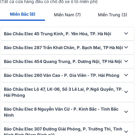
(Tất cả cửa hàng đều có chỗ đỗ xe ô tô miễn phí)
Ngoài ra, loa còn thích hợp cho các không gian cần âm thanh rõ nét
Miền Bắc (8)
và chi tiết, như các quán bar, nhà hàng, hoặc các buổi tiệc trong
Miền Nam (7)
Miền Trung (3)
không gian lớn. Với tính năng linh hoạt trong việc kết nối và sử
dụng, Alto TX415 có thể dễ dàng được tích hợp vào các hệ thống
âm thanh phức tạp mà không gặp phải khó khăn nào.
Bảo Châu Elec 45 Trung Kính, P. Yên Hòa, TP. Hà Nội
Để sở hữu sản phẩm
Loa Alto TX415
, hãy liên hệ ngay với
Bảo Châ
Bảo Châu Elec 287 Trần Khát Chân, P. Bạch Mai, TP Hà Nội
elec
thông qua hotline:
1900.0255
để nhận được tư vấn và ưu đã
ngay hôm nay!
Bảo Châu Elec 454 Quang Trung, P. Dương Nội, TP Hà Nội
Bảo Châu Elec 260 Văn Cao - P. Gia Viên - TP. Hải Phòng
Bảo Châu Elec Lô 47, LK-06, Số 3 Lê Lai, P.Ngô Quyền, TP.
Hải Phòng
Bảo Châu Elec 8 Nguyễn Văn Cừ - P. Kinh Bắc - Tỉnh Bắc
Ninh
Bảo Châu Elec 307 Đường Giải Phóng, P. Trường Thi, Tỉnh
Ninh Bình (Nam Định cũ)