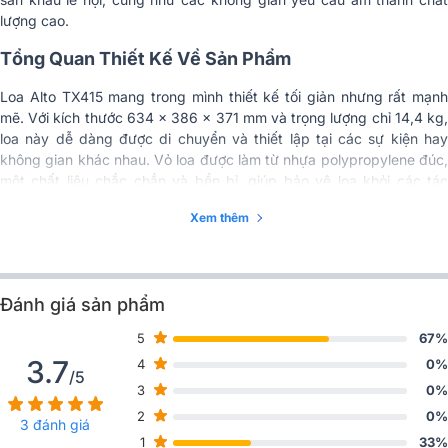
lượng cao.
Vỏ loa
Nhựa polypropylene đúc
Tổng Quan Thiết Kế Về Sản Phẩm
Lưới
kim loại
Loa Alto TX415 mang trong mình thiết kế tối giản nhưng rất mạnh
Chân loa
cao su
mẽ. Với kích thước 634 x 386 x 371 mm và trọng lượng chỉ 14,4 kg,
loa này dễ dàng được di chuyển và thiết lập tại các sự kiện hay
Gắn cột loa
Khe cắm cột đường kính 36 mm
không gian khác nhau. Vỏ loa được làm từ nhựa polypropylene đúc,
một chất liệu chắc chắn và bền bỉ, giúp bảo vệ loa khỏi các tác
Kích thước
634 x 386 x 371 mm
động môi trường bên ngoài. Điểm nhấn trong thiết kế là lưới kim loại
Xem thêm
toàn phần, không chỉ giúp bảo vệ loa mà còn nâng cao tính thẩm
Trọng lượng
14,4 kg
mỹ, mang đến vẻ ngoài chuyên nghiệp cho sản phẩm.
Nhập khẩu & Phân
CÔNG TY TNHH QUỐC TẾ BK
phối
SOUND VIỆT NAM
Đánh giá sản phẩm
5
67%
3.7
4
0%
/5
3
0%
2
0%
3 đánh giá
1
33%