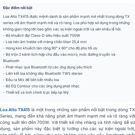
121 dB (127 dB peak)
đại
Đặc điểm nổi bật
Loa Alto TX415 được mệnh danh là sản phẩm mạnh mẽ nhất trong dòng TX
Góc phủ âm (Ngang x
90° x 60°
series với âm thanh mạnh mẽ và rõ ràng. Loa phù hợp sử dụng trong những
Dọc)
không gian rộng lớn bao gồm các sự kiện ngoài trời và sân khấu lễ hội.
- Bộ khuếch đại Class-D siêu hiệu suất 700W
Số đường tiếng
2 đường tiếng
- Loa nén âm treble với màng chắn titan 25,4 mm
- Họng kèn khuếch tán rộng 90° x 60° cho độ phủ tối ưu
Dáng loa
Loa fullrange (phổ thông)
- Bộ trộn 2 kênh tích hợp cho đầu vào micro, mức đường truyền và
Bluetooth
Cổng kết nối
XLR, TRS
- Phát nhạc qua Bluetooth từ các ứng dụng yêu thích
- Liên kết loa không dây Bluetooth TWS stereo
Màu sắc
Đen
- Đầu ra Mix để liên kết nhiều loa
- Bộ EQ Contour cho các ứng dụng phát nhạc
Điện áp
100–240 VAC, 50/60 Hz
- Thiết kế và tinh chỉnh trực tiếp tại Mỹ
Hỗ trợ
Bluetooth 5.0
Loa Alto TX415
là một trong những sản phẩm nổi bật trong dòng T
Phương thức kết nối
Thủ công hoặc NFC
Series, mang đến khả năng phát âm thanh mạnh mẽ và rõ ràng với
Bluetooth
công suất lên đến 700W. Với thiết kế nhẹ nhàng và tính năng dễ sử
dụng, sản phẩm này đặc biệt lý tưởng cho các sự kiện ngoài trời,
Tay cầm
2 tay cầm bên hông
sân khấu lễ hội, cũng như các không gian yêu cầu âm thanh chất