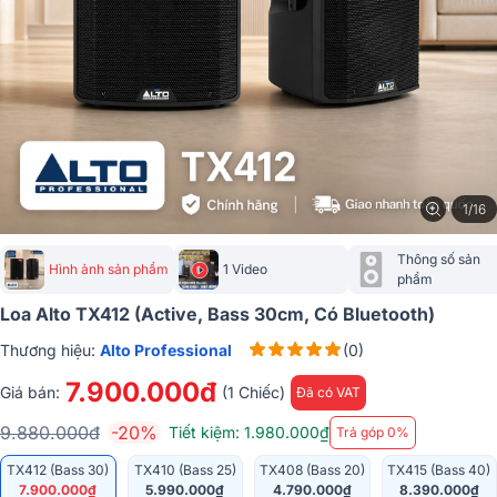
1/16
Thông số sản 
Hình ảnh sản phẩm
1 Video
phẩm
Loa Alto TX412 (Active, Bass 30cm, Có Bluetooth)
Thương hiệu:
Alto Professional
(0)
7.900.000đ
Giá bán:
(1 Chiếc)
Đã có VAT
9.880.000đ
-20%
Tiết kiệm: 1.980.000₫
Trả góp 0%
TX412 (Bass 30)
TX410 (Bass 25)
TX408 (Bass 20)
TX415 (Bass 40)
7.900.000₫
5.990.000₫
4.790.000₫
8.390.000₫