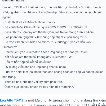
Đặc điểm nổi bật
Công suất Max
700W
Loa Alto TX412 với thiết kế thông minh và tiện lợi phù hợp với nhiều nhu cầu
sử dụng khác nhau từ karaoke, nghe nhạc đến các sự kiện âm nhạc chuyên
Tần số đáp tuyến
70Hz - 20kHz
nghiệp.
- Được thiết kế và điều chỉnh tại Hoa Kỳ
Trở kháng
8 ohms
- Bộ khuếch đại Class-D hiệu quả 700W (500W LF + 200W HF).
- Bass 30cm cuộn dây âm thanh 5,1cm, loa treble màng titan 2.54cm
Góc phủ âm (Ngang x
90° x 60°
- Loa phân tán rộng 90° x 60° cung cấp phạm vi phủ sóng tối ưu.
Dọc)
- Bộ trộn 2 kênh tích hợp cho micrô, mức đường truyền và đầu vào
Bluetooth™.
Kiểu loa
Liền công suất (Active)
- Phát trực tuyến Bluetooth™ từ các ứng dụng âm nhạc yêu thích.
- Kết nối loa âm thanh nổi không dây Bluetooth™ TWS
Số đường tiếng
2 đường tiếng
- Đầu ra hỗn hợp để kết nối nhiều loa.
- EQ đường viền cho các ứng dụng phát lại nhạc.
Dáng loa
Loa fullrange (phổ thông)
- Lưới tản nhiệt kim loại hoàn toàn cho phong cách cao cấp và bảo vệ củ loa
Sân khấu, sự kiện, Hội trường,
bên trong.
Ứng dụng mở rộng
Quán cafe, Nhà hàng
- Thiết kế nhẹ, nhỏ gọn với tay cầm phía trên.
- Ổ cắm cực loa tiêu chuẩn và cấu hình góc màn hình.
Tiện ích
Có bluetooth
Màu sắc
Đen
Loa Alto TX412
là một lựa chọn lý tưởng cho những ai đang tìm kiếm
một hệ thống âm thanh mạnh mẽ và chất lượng cao. Với thiết kế liền