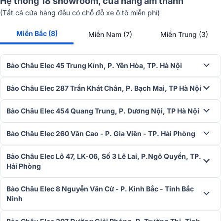
Hệ thống 18 showroom, cửa hàng âm thanh
(Tất cả cửa hàng đều có chỗ đỗ xe ô tô miễn phí)
Loa phân tán rộng 90° x 60°
Miền Bắc (8)
Miền Nam (7)
Miền Trung (3)
Thiết kế Loa Alto TX412 với góc phân tán âm thanh 90° x 60° giúp
mở rộng phạm vi phủ sóng âm thanh, mang đến khả năng âm thanh
đồng đều trong không gian lớn, lý tưởng cho các sự kiện hoặc
Bảo Châu Elec 45 Trung Kính, P. Yên Hòa, TP. Hà Nội
phòng giải trí rộng.
Tính năng kết nối Bluetooth
Bảo Châu Elec 287 Trần Khát Chân, P. Bạch Mai, TP Hà Nội
Loa Alto TX412 tích hợp khả năng kết nối Bluetooth, được kiểm tra
Bảo Châu Elec 454 Quang Trung, P. Dương Nội, TP Hà Nội
và kiểm soát chất lượng qua nhiều công đoạn nghiêm ngặt giúp loa
tương thích với các thiết bị thông minh như điện thoại, máy tính
Bảo Châu Elec 260 Văn Cao - P. Gia Viên - TP. Hải Phòng
bảng, máy tính, đáp ứng mọi nhu cầu kết nối của người dùng.
Kết nối hai loa với nhau
Bảo Châu Elec Lô 47, LK-06, Số 3 Lê Lai, P.Ngô Quyền, TP.
Hải Phòng
Loa Alto TX412 hỗ trợ kết nối hai loa với nhau qua tính năng True
Wireless Stereo (TWS), cho phép truyền âm thanh Bluetooth đến cả
Bảo Châu Elec 8 Nguyễn Văn Cừ - P. Kinh Bắc - Tỉnh Bắc
hai loa mà không cần sử dụng dây cáp mang lại âm thanh stereo
Ninh
chất lượng cao, lý tưởng cho nhiều không gian khác nhau.