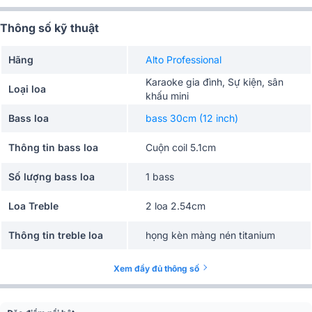
Thông số kỹ thuật
Hãng
Alto Professional
Karaoke gia đình, Sự kiện, sân
Loại loa
khấu mini
Bass loa
bass 30cm (12 inch)
Thông tin bass loa
Cuộn coil 5.1cm
Số lượng bass loa
1 bass
Loa Treble
2 loa 2.54cm
Thông tin treble loa
họng kèn màng nén titanium
Số lượng treble loa
1 treble
Xem đầy đủ thông số
Công suất RMS
350W