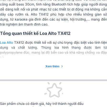
SPL tối đa
120dB @ 1m
công suất bass 30cm, tính năng Bluetooth tích hợp giúp người dùng
dễ dàng kết nối và phát nhạc từ các thiết bị di động mà không cần
(1) Đầu vào kết hợp XLR/TRS, (1)
dây cáp rườm rà. Alto TX412 phù hợp cho nhiều không gian sử
Các đầu nối
Đầu ra kết hợp XLR, (1) IEC đầu
vào cáp nguồn
dụng, từ karaoke gia đình đến các sự kiện, hội trường,… mang đến
trải nghiệm âm thanh đỉnh cao.
Kết nối nguồn
IEC
Tổng quan thiết kế Loa Alto TX412
Điện áp
100–240 VAC, 50/60 Hz
Loa Alto
TX412 được thiết kế với sự chú trọng đặc biệt vào tính tiệ
Bluetooth
5.0
dụng và chất lượng. Thùng loa hình thang được làm từ
polypropylene đúc, mang lại độ bền cao và khả năng chống va đập
Cấu hình Bluetooth
A2DP, AVRCP
tốt.
Xem thêm
Kết nối Bluetooth
Thủ công hoặc NFC
Tay cầm
2 tay cầm bên
Polypropylene đúc phun, nhiều góc
Vỏ loa
cho các ứng dụng chính hoặc màn
hình, lưới kim loại, chân cao su
Kích thước
602 x 381 x 343mm
Sản phẩm chưa có đánh giá, hãy trở thành người đầu