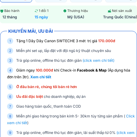
Bảo hành
1 đổi 1
Thương hiệu
Nơi sản xuất
12 tháng
15 ngày
Mỹ (USA)
Trung Quốc (China)
KHUYẾN MÃI, ƯU ĐÃI
Tặng 1 Dây Dây Canon SWTECHE 3 mét trị giá
170.000đ
Miễn phí set up, lắp đặt với đội ngũ kỹ thuật chuyên sâu
Trả góp online, offline thủ tục đơn giản
(click xem chi tiết)
Giảm ngay
100.000đ
khi Check-in
Facebook & Map
(Áp dụng hóa
đơn trên 3tr).
Xem chi tiết
Ở đâu bán rẻ, chúng tôi bán rẻ hơn
Ưu đãi đặc biệt
cho doanh nghiệp, dự án
Giao hàng toàn quốc, thanh toán COD
Miễn phí giao hàng trong bán kính 5- 30km tùy từng sản phẩm (
Click
xem chi tiết
)
Trả góp online, offline thủ tục đơn giản, lãi suất thấp từ 0%
(click xem