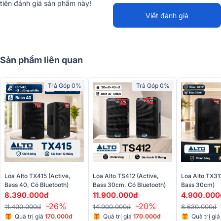
tiên đánh giá sản phẩm này!
Trọng lượng
13.3 kg/loa
Viết đánh giá
Sản phẩm liên quan
Trả Góp 0%
Trả Góp 0%
Kích thước nhỏ gọn 602 x 381 x 343mm cùng trọng lượng 13.3kg
mỗi loa giúp việc vận chuyển và lắp đặt trở nên dễ dàng, phù hợp
Loa Alto TX31
Loa Alto TX415 (Active,
Loa Alto TS412 (Active,
cho mọi không gian giải trí. Thêm vào đó, bộ điểm chờ lắp đặt giúp
Bass 30cm)
Bass 40, Có Bluetooth)
Bass 30cm, Có Bluetooth)
loa dễ dàng gắn trên giá treo hoặc tường, tối ưu hóa không gian
4.900.000
8.390.000đ
11.900.000đ
phòng.
-26%
-20%
8.630.000đ
11.400.000đ
14.900.000đ
Quà trị gi
Quà trị giá
170.000đ
Quà trị giá
170.000đ
Mặt trước của loa có ê căng kim loại phủ sơn tĩnh điện không chỉ