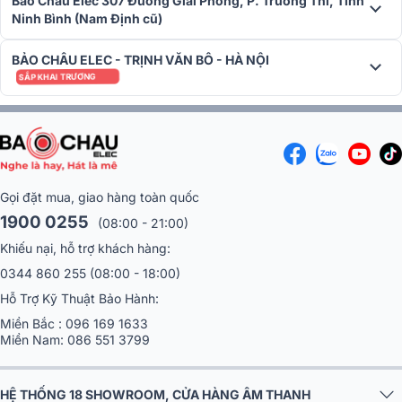
Bảo Châu Elec 307 Đường Giải Phóng, P. Trường Thi, Tỉnh
Ninh Bình (Nam Định cũ)
BẢO CHÂU ELEC - TRỊNH VĂN BÔ - HÀ NỘI
SẮP KHAI TRƯƠNG
Gọi đặt mua, giao hàng toàn quốc
1900 0255
(08:00 - 21:00)
Khiếu nại, hỗ trợ khách hàng:
0344 860 255
(08:00 - 18:00)
Hỗ Trợ Kỹ Thuật Bảo Hành:
Miền Bắc :
096 169 1633
Miền Nam:
086 551 3799
HỆ THỐNG 18 SHOWROOM, CỬA HÀNG ÂM THANH