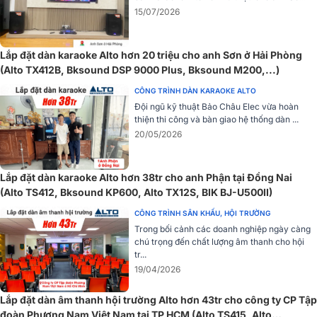
15/07/2026
Lắp đặt dàn karaoke Alto hơn 20 triệu cho anh Sơn ở Hải Phòng
(Alto TX412B, Bksound DSP 9000 Plus, Bksound M200,...)
CÔNG TRÌNH DÀN KARAOKE ALTO
Đội ngũ kỹ thuật Bảo Châu Elec vừa hoàn
thiện thi công và bàn giao hệ thống dàn ...
20/05/2026
Lắp đặt dàn karaoke Alto hơn 38tr cho anh Phận tại Đồng Nai
(Alto TS412, Bksound KP600, Alto TX12S, BIK BJ-U500II)
CÔNG TRÌNH SÂN KHẤU, HỘI TRƯỜNG
Công suất 350W/700W
Trong bối cảnh các doanh nghiệp ngày càng
chú trọng đến chất lượng âm thanh cho hội
Loa Alto TX412 hoạt động với công suất 350W RMS liên tục và
tr...
700W tối đa loa có khả năng cung cấp âm thanh mạnh mẽ và ổn
19/04/2026
định, đáp ứng tốt nhu cầu cho các buổi tiệc, sự kiện hay không gian
giải trí lớn mà không bị méo tiếng hay mất tín hiệu.
Lắp đặt dàn âm thanh hội trường Alto hơn 43tr cho công ty CP Tập
đoàn Phương Nam Việt Nam tại TP HCM (Alto TS415, Alto