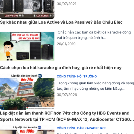
15+ Mẫu Loa Karaoke Đỉnh Cao - Giá Tốt,
30/07/2021
Gây Sốt Nhất
15+ Mẫu Loa Karaoke Đỉnh Cao Âm Thanh -
Sự khác nhau giữa Loa Active và Loa Passive? Bảo Châu Elec
Giá Tốt, Gây Sốt. Các dòng loa karaoke được
nhiều người tiêu dùng mua nhiều nhất tại các
Chắc hẳn các bạn đã biết loa karaoke đóng
Showroom Bảo Châu Elec.
vai trò quan trọng, nó ảnh h...
2. Họng Kèn DMF Xoay 90°phủ Âm Đồng Đều,
26/01/2019
Chính Xác
Loa được trang bị họng kèn HF làm từ vật liệu DMF tổng hợp, giúp
Cách chọn loa hát karaoke gia đình hay, giá rẻ nhất hiện nay
tối ưu khả năng tái tạo âm thanh ở dải cao – vừa ấm áp, vừa rõ ràng
và không bị chói gắt. Đặc biệt, hệ thống waveguide (dẫn sóng âm)
CÔNG TRÌNH HỘI TRƯỜNG
được thiết kế với góc phủ 90° và có thể xoay linh hoạt, giúp điều
Trong không gian làm việc năng động và sáng
chỉnh hướng phát âm theo chiều ngang hoặc chiều dọc tùy theo
tạo, âm nhạc cùng những sự kiện b&ug...
không gian lắp đặt.
30/07/2026
Lắp đặt dàn âm thanh RCF hơn 74tr cho Công ty HBG Events and
Sports Network tại TP HCM (RCF G-MAX 12, Audiocenter CT3600,
JBL VX9...)
CÔNG TRÌNH DÀN KARAOKE RCF