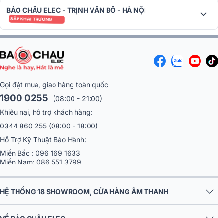
sân khấu.
BẢO CHÂU ELEC - TRỊNH VĂN BÔ - HÀ NỘI
SẮP KHAI TRƯƠNG
Gọi đặt mua, giao hàng toàn quốc
1900 0255
(08:00 - 21:00)
Khiếu nại, hỗ trợ khách hàng:
0344 860 255
(08:00 - 18:00)
Với kích thước tổng thể
443mm (rộng) × 726mm (cao) × 405m
(sâu)
và trọng lượng
33kg
mỗi loa, sản phẩm vừa đủ chắc chắn đ
Hỗ Trợ Kỹ Thuật Bảo Hành:
đảm bảo độ ổn định khi phát âm thanh công suất lớn, vừa đủ gọn
Miền Bắc :
096 169 1633
gàng để dễ dàng di chuyển, lắp đặt và cấu hình theo nhiều kiểu
Miền Nam:
086 551 3799
không gian khác nhau. Đây là lựa chọn lý tưởng cho các công trình
âm thanh yêu cầu cả hiệu năng lẫn tính thẩm mỹ và độ cơ động cao.
HỆ THỐNG 18 SHOWROOM, CỬA HÀNG ÂM THANH