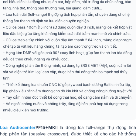
nơi biểu diễn lưu động như quán bar, hộp đêm, hội trường đa chức năng, bảo
tàng, nhà thờ, thông báo thương mại, bài giảng, đám cưới…
Dáng loa
Loa fullrange (phổ thông)
- Loa toàn dải (full-range) thụ động tích hợp phân tần, chuyên dùng cho hệ
Karaoke, Quán bar, Hội trường, Sân
thống âm thanh cố định và lưu diễn chuyên nghiệp.
Ứng dụng mở rộng
khấu, sự kiện
- Củ loa bass 40cm (15 inch) sử dụng cuộn dây 3 inch, màng loa kết hợp vật
liệu đặc biệt giúp tăng khả năng kiểm soát dải trầm mạnh mẽ và chính xác.
Màu sắc
Đen
- Củ loa treble tùy chỉnh với cuộn dây âm thanh 2.84 inch, màng diaphragm
chế tạo từ vật liệu hàng không, tái tạo âm cao trong trẻo và chi tiết.
Phân khúc
Tiêu chuẩn
- Họng kèn DMF với góc phủ 90° xoay linh hoạt, giúp âm thanh lan tỏa đồng
treble tùy chỉnh, cửa ra 1.4 inch,
đều cả theo chiều ngang và chiều dọc.
Loa treble
cuộn dây 2.84 inch
- Công nghệ phân tần thông minh, sử dụng tụ ERSE MET (Mỹ), cuộn cảm lõi
sắt và điện trở kim loại cao cấp, được hàn thủ công trên bo mạch sợi thủy
Góc phủ âm
tinh.
PF15+MKII90 (đối
90° × 40°
- Thiết kế thùng loa chuẩn CNC từ gỗ plywood bạch dương Baltic nhiều lớp,
xứng)
lắp ghép kiểu rãnh âm dương cho độ kín khít và chống cộng hưởng tuyệt vời.
- Tay cầm nhôm đúc thiết kế công thái học, dễ dàng cầm nắm và di chuyển.
Góc phủ âm
PF15+MKII60 (đối
60° × 40°
- Vỏ ngoài chống nước và chống trầy, tăng độ bền, phù hợp sử dụng trong
xứng)
nhiều điều kiện môi trường.
Điểm phân tần
1500Hz
Loa Audiocenter
PF15+MKII
là dòng loa full-range thụ động tích
(Crossover Point)
hợp phân tần (passive crossover), được thiết kế cho các hệ thống