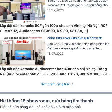
Bảo Châu Elec đã hoàn thiện lắp đặt bộ dàn
karaoke RCF trị giá gần 100 triệu đồng cho ...
14/07/2026
Với thiết kế này, Audiocenter PF15+ MKII đảm bảo âm thanh được
phân bổ đều trong toàn bộ không gian sử dụng, không bị hiện
Lắp đặt dàn karaoke RCF gần 100tr cho anh Vinh tại Hà Nội (RCF
tượng "góc chết", mang lại trải nghiệm nghe rõ ràng, nhất quán ở
G-MAX 12, Audiocenter CT3600, KX190, S3118A,…)
mọi vị trí trong phòng.
CÔNG TRÌNH DÀN KARAOKE AUDIOCENTER
3. Phân Tần Thông Minh - Âm Thanh Chính Xác,
Bảo Châu Elec vừa hoàn thiện công trình lắp
đặt dàn karaoke gia đình Audiocenter...
Không Hao Tổn Năng Lượng
13/07/2026
Một điểm nổi bật của PF15+ MKII là bộ phân tần (crossover) thông
minh, được phát triển dựa trên hơn 15 năm kinh nghiệm của
Lắp đặt dàn karaoke Audiocenter hơn 49tr cho chị Nhi tại Đồng
Audiocenter trong lĩnh vực thiết kế loa chuyên nghiệp. Bộ phân tần
Nai (Audiocenter MA12+, JBL VX9, Alto TS12S, JBL VM300, BIK
sử dụng tụ ERSE MET của Mỹ, cuộn cảm lõi sắt, và điện trở kim loại
LH-PS80)
tùy chỉnh, tất cả được hàn thủ công tỉ mỉ trên bo mạch sợi thủy tinh,
Xem thêm công trình
đảm bảo độ bền, độ chính xác và độ ổn định vượt trội.
Công nghệ phân tần tiên tiến này giúp loa xử lý âm thanh một cách
mượt mà giữa các dải tần, giữ nguyên độ động, đồng thời không
Hệ thống 18 showroom, cửa hàng âm thanh
tiêu hao năng lượng, ngay cả khi hoạt động ở mức áp suất âm thanh
(Tất cả cửa hàng đều có chỗ đỗ xe ô tô miễn phí)
lớn. Điều này góp phần quan trọng trong việc duy trì chất lượng âm