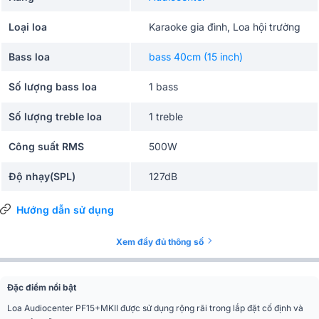
Loại loa
Karaoke gia đình, Loa hội trường
Bass loa
bass 40cm (15 inch)
Số lượng bass loa
1 bass
Số lượng treble loa
1 treble
Công suất RMS
500W
Độ nhạy(SPL)
127dB
Tần số đáp tuyến
52HZ - 20 KHz
Hướng dẫn sử dụng
Cường độ phát âm cực
Xem đầy đủ thông số
133 dB
đại
Kiểu loa
Không công suất (Passive)
Đặc điểm nổi bật
Loa Audiocenter PF15+MKII được sử dụng rộng rãi trong lắp đặt cố định và
Số đường tiếng
2 đường tiếng