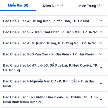
thanh đồng nhất và bền bỉ theo thời gian.
Miền Bắc (8)
Miền Nam (7)
Miền Trung (3)
4. Thùng Loa CNC Bền Bỉ, Tinh Tế Và Chống Rung
Tối Ưu
Bảo Châu Elec 45 Trung Kính, P. Yên Hòa, TP. Hà Nội
Toàn bộ thùng loa Audiocenter PF15+ MKII được gia công bằng
gỗ
Bảo Châu Elec 287 Trần Khát Chân, P. Bạch Mai, TP Hà Nội
plywood Baltic
nhiều lớp, cắt CNC chính xác và lắp ghép bằng
công nghệ rãnh âm dương (tongue and groove) - một kỹ thuật cao
Bảo Châu Elec 454 Quang Trung, P. Dương Nội, TP Hà Nội
cấp giúp tăng độ kín, giảm rung và triệt tiêu cộng hưởng không
mong muốn trong quá trình phát âm.
Bảo Châu Elec 260 Văn Cao - P. Gia Viên - TP. Hải Phòng
Tay cầm bằng nhôm đúc, thiết kế theo tiêu chuẩn công thái học,
giúp việc vận chuyển và lắp đặt trở nên thuận tiện, dễ dàng. Thùng
Bảo Châu Elec Lô 47, LK-06, Số 3 Lê Lai, P.Ngô Quyền, TP.
loa còn được phủ lớp sơn chống nước và chống xước, giúp sản
Hải Phòng
phẩm có độ bền cao, dễ thích nghi với nhiều môi trường – từ sân
khấu ngoài trời đến không gian nội thất cao cấp.
Bảo Châu Elec 8 Nguyễn Văn Cừ - P. Kinh Bắc - Tỉnh Bắc
Ninh
5. Linh hoạt lắp đặt trong nhiều không gian
Loa Audiocenter PF15+ MKII sở hữu thiết kế gọn gàng, chắc chắn
Bảo Châu Elec 307 Đường Giải Phóng, P. Trường Thi, Tỉnh
và linh hoạt, dễ dàng bố trí trong nhiều môi trường sử dụng khác
Ninh Bình (Nam Định cũ)
nhau như treo tường, đặt trên chân loa hoặc sử dụng làm monitor