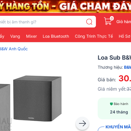
0
Giỏ hà
ẩy
Vang
Mixer
Loa Bluetooth
Công Trình Thực Tế
Hồ Sơ
 B&W Anh Quốc
Loa Sub B
Thương hiệu:
B&
30
Giá bán:
Giá niêm yết:
3
Bảo hành
24 tháng
KHUYẾN MÃI