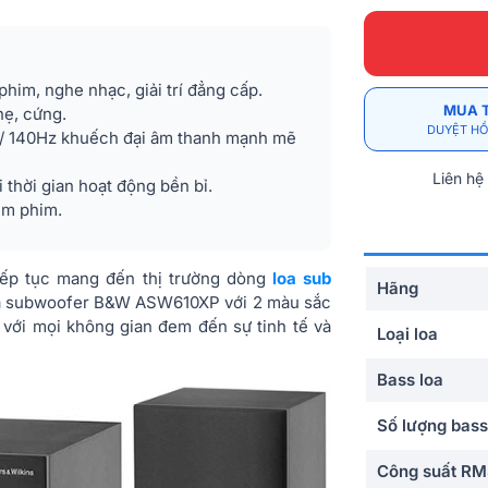
im, nghe nhạc, giải trí đẳng cấp.
MUA 
hẹ, cứng.
DUYỆT HỒ
 / 140Hz khuếch đại âm thanh mạnh mẽ
Liên hệ
 thời gian hoạt động bền bỉ.
em phim.
ếp tục mang đến thị trường dòng
loa sub
Hãng
loa subwoofer B&W ASW610XP với 2 màu sắc
 với mọi không gian đem đến sự tinh tế và
Loại loa
Bass loa
Số lượng bass
Công suất R