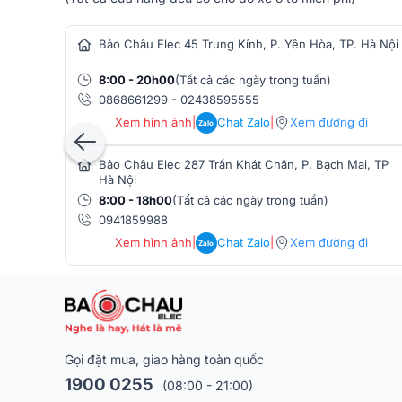
hàng âm thanh
Bảo Châu Elec 45 Trung Kính, P. Yên Hòa, TP. Hà Nội
8:00 - 20h00
(Tất cả các ngày trong tuần)
0868661299
-
02438595555
Xem hình ảnh
|
Chat Zalo
|
Xem đường đi
Zalo
Bảo Châu Elec 287 Trần Khát Chân, P. Bạch Mai, TP
Hà Nội
8:00 - 18h00
(Tất cả các ngày trong tuần)
0941859988
Xem hình ảnh
|
Chat Zalo
|
Xem đường đi
Zalo
Mạch class D
Tích hợp amply có mạch khuếch đại Class D cho loa 
kiểm soát âm thanh cực tốt ở mọi dải tần. Loa sub
suốt thời gian dài mà chất lượng âm thanh vẫn được 
Gọi đặt mua, giao hàng toàn quốc
Phối ghép dễ dàng
1900 0255
(08:00 - 21:00)