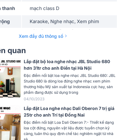
 thanh
mạch class D
rộng
Karaoke, Nghe nhạc, Xem phim
Cài dây, RCA (jac bông sen), AUX
Xem đầy đủ thông số
3.5mm
Đen, Trắng
iên quan
Gỗ MDF
Lắp đặt bộ loa nghe nhạc JBL Studio 680
hơn 31tr cho anh Điền tại Hà Nội
Cao cấp
Đặc điểm nổi bật loa nghe nhạc JBL Studio 680: JBL
Studio 680 là dòng loa đứng nghe nhạc xem phim
nghe
thương hiệu Mỹ sản xuất tại Indonesia cực hay, sản
Hi-end
phẩm đang được sử dụng trong
04/10/2023
 nhạc
Subwoofer
Lắp đặt Loa nghe nhạc Dali Oberon 7 trị giá
25tr cho anh Trí tại Đồng Nai
Active (Liền công suất)
Đặc điểm nổi bật Loa Dali Oberon 7:- Thiết kế dạng
loa cột đứng, nguyên vật liệu được tuyển chọn kỹ
phòng
15m2 - 20m2
càng, tuân thủ quy định chế tác nghiêm ngặt từ nhà
sả