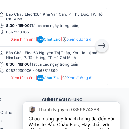
Bảo Châu Elec 1084 Kha Vạn Cân, P. Thủ Đức, TP. Hồ
Bảo
Chí Minh
Min
8:00 - 18h00
(Tất cả các ngày trong tuần)
8:0
0867243386
086
Xem hình ảnh
|
Chat Zalo
|
Xem đường đi
Zalo
Bảo Châu Elec 63 Nguyễn Thị Thập, Khu đô thị mới
Bảo
Him Lam, P. Tân Hưng, TP Hồ Chí Minh
Phò
8:00 - 18h00
(Tất cả các ngày trong tuần)
8:0
02822299006
-
0865513599
086
Xem hình ảnh
|
Chat Zalo
|
Xem đường đi
Zalo
G
CHÍNH SÁCH CHUNG
Thanh Nguyen 0386874388
Online
Khách hàng doanh nghiệp (B2B)
Chào mừng quý khách hàng đã đến với 
n
Chính sách bảo hành
Website Bảo Châu Elec, Hãy chát với 
góp
Chính sách đổi trả