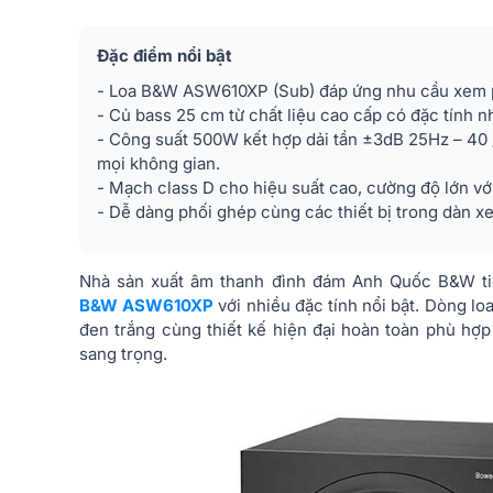
Đặc điểm nổi bật
- Loa B&W ASW610XP (Sub) đáp ứng nhu cầu xem ph
- Củ bass 25 cm từ chất liệu cao cấp có đặc tính n
- Công suất 500W kết hợp dải tần ±3dB 25Hz – 40
mọi không gian.
- Mạch class D cho hiệu suất cao, cường độ lớn với
- Dễ dàng phối ghép cùng các thiết bị trong dàn x
Nhà sản xuất âm thanh đình đám Anh Quốc B&W ti
B&W ASW610XP
với nhiều đặc tính nổi bật. Dòng 
đen trắng cùng thiết kế hiện đại hoàn toàn phù hợp
sang trọng.