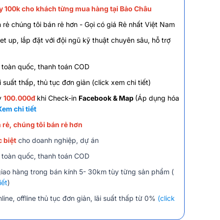
 100k cho khách từng mua hàng tại Bảo Châu
 rẻ chúng tôi bán rẻ hơn - Gọi có giá Rẻ nhất Việt Nam
et up, lắp đặt với đội ngũ kỹ thuật chuyên sâu, hỗ trợ
 toàn quốc, thanh toán COD
i suất thấp, thủ tục đơn giản
(click xem chi tiết)
y
100.000đ
khi Check-in
Facebook & Map
(Áp dụng hóa
Xem chi tiết
 rẻ, chúng tôi bán rẻ hơn
 biệt
cho doanh nghiệp, dự án
 toàn quốc, thanh toán COD
giao hàng trong bán kính 5- 30km tùy từng sản phẩm (
iết
)
line, offline thủ tục đơn giản, lãi suất thấp từ 0%
(click