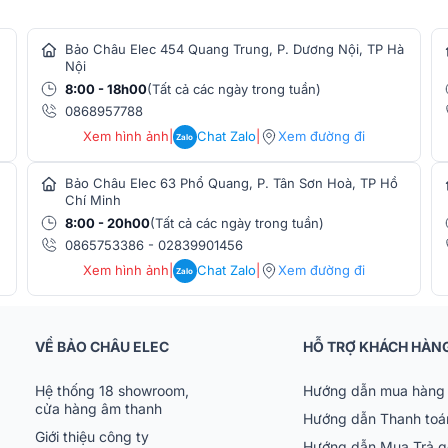
Bảo Châu Elec 454 Quang Trung, P. Dương Nội, TP Hà
Nội
8:00 - 18h00
(Tất cả các ngày trong tuần)
0868957788
Xem hình ảnh
|
Chat Zalo
|
Xem đường đi
Zalo
Bảo Châu Elec 63 Phổ Quang, P. Tân Sơn Hoà, TP Hồ
Chí Minh
8:00 - 20h00
(Tất cả các ngày trong tuần)
0865753386
-
02839901456
Xem hình ảnh
|
Chat Zalo
|
Xem đường đi
Zalo
hoạt động với hiệu suất cao, cường độ lớn,
VỀ BẢO CHÂU ELEC
HỖ TRỢ KHÁCH HÀN
 B&W ASW610XP có khả năng làm việc bền bỉ
đảm bảo ổn định nhất.
Hệ thống 18 showroom,
Hướng dẫn mua hàng 
cửa hàng âm thanh
Hướng dẫn Thanh toá
Giới thiệu công ty
Hướng dẫn Mua Trả 