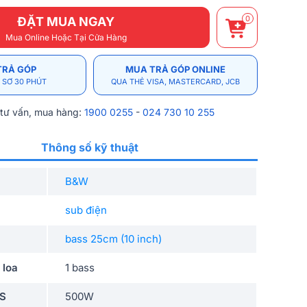
0
ĐẶT MUA NGAY
Mua Online Hoặc Tại Cửa Hàng
TRẢ GÓP
MUA TRẢ GÓP ONLINE
 SƠ 30 PHÚT
QUA THẺ VISA, MASTERCARD, JCB
 tư vấn, mua hàng:
1900 0255
-
024 730 10 255
Thông số kỹ thuật
B&W
sub điện
bass 25cm (10 inch)
 loa
1 bass
MS
500W