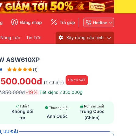
ng
Đăng nhập
Trả góp
Hotline
 Năng Lực
Tin Tức
Xây dựng cấu hình
&W ASW610XP
W
(1)
.500.000đ
Đã có VAT
(1 Chiếc)
7.850.000đ
-19%
Tiết kiệm: 7.350.000₫
1 đổi 1
Nơi sản xuất
Thương hiệu
Không đổi
Trung Quốc
Anh Quốc
trả
(China)
, ƯU ĐÃI