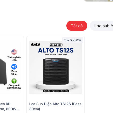
XP
Tất cả
Loa sub 
ng loa từ chất liệu nhựa và sợi Kevlar cao
Trả Góp 0%
ạo ra chất âm trầm sâu lắng. Loa sub B&W
ng thấp vẫn rõ ràng và khỏe khoắn.
sch RP-
Loa Sub Điện Alto TS12S (bass
cm, 800W
30cm)