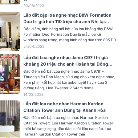
Thiết kế màng loa từ chất liệu nhựa và
s loa
30/08/2023
sợi Kevlar cao cấp
Lắp đặt cặp loa nghe nhạc B&W Formation
33 Kohms
Duo trị giá hơn 110 triệu cho anh Nhi tại
TPHCM
± 3B 25Hz - 40/ 140Hz điều chỉnh
Đặc điểm, tính năng nổi bật của loa không dây B&W
yến
được (EQ ở A)
Formation Duo Formation Duo là mẫu loa kệ
wireless sang trọng, mang hình dáng dựa trên 805 D3
ộng x
24/04/2023
325 x 325 x 348 mm
Lắp đặt Loa nghe nhạc Jamo C97II trị giá
16.8 kg
khoảng 20 triệu cho anh Hoành tại Đồng
Nai
Đặc điểm nổi bật Loa nghe nhạc Jamo C97II: +
Thương hiệu Đan Mạch, sử dụng cho xem nghe nhạc,
xem phim kết hợp hát karaoke tuyệt hay.+ Loa 3
đường tiếng, 1 loa Tweeter 2.54cm dome l
14/03/2023
Lắp đặt loa nghe nhạc Harman Kardon
Citation Tower anh Dũng tại Khánh Hòa
Đặc điểm nổi bật Loa nghe nhạc Harman Kardon
Citation Tower: Loa Harman Kardon Citation Tower
thiết kế sang trọng, độc đáo, chất liệu cao cấp. Loa
Harman Kardon Citation Tower thiế