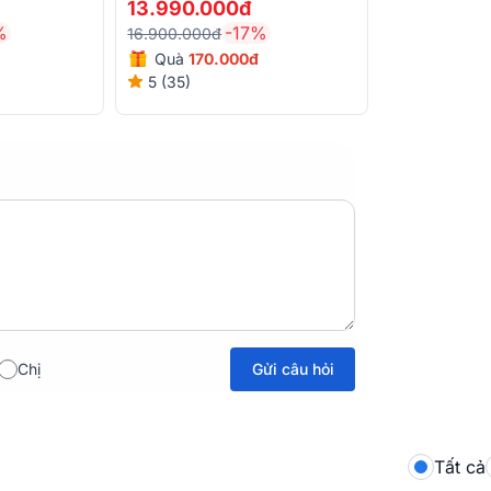
13.990.000đ
%
-17%
16.900.000đ
Quà
170.000đ
5 (35)
500W nhờ được trang bị màn chắn ê căng
 dạng âm thanh.
oa khả năng khuếch đại âm thanh đồng đều
 vẫn luôn cảm nhận được chất âm chân thực,
ng phim đầy uy lực.
Gửi câu hỏi
Chị
Tất cả