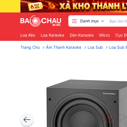
Danh mục
Loa Kéo
Loa Karaoke
Dàn Karaoke
Micro
Cục Đ
›
›
›
Trang Chủ
Âm Thanh Karaoke
Loa Sub
Loa Sub