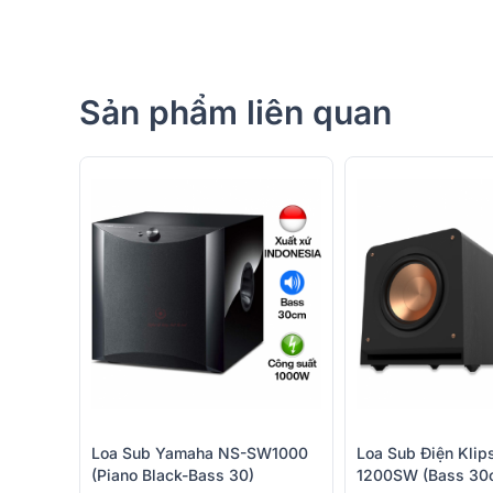
Đánh giá chất lượng Loa sub B&W ASW610
Sản phẩm liên quan
Củ bass đường kính 25 cm
Sở hữu củ bass có đường kính 25 cm với thiết kế mà
cấp có đặc tính cứng và nhẹ cho loa có độ căng, t
ASW610XP được tăng cường độ nhạy, âm bass khi xuố
Loa Sub Yamaha NS-SW1000
Loa Sub Điện Klip
(Piano Black-Bass 30)
1200SW (Bass 30