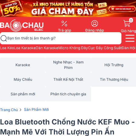
0
Trả góp
Đăng nhập
Giỏ hàng
Bạn tìm thiết bị âm thanh gì?
Loa Kéo
Loa Karaoke
Dàn Karaoke
Micro Không Dây
Cục Đẩy Công Suất
Dàn Hội
Nghe Nhạc - Xem
Karaoke
Hội Trường
Phim
Máy Chiếu
Thiết Kế Nội Thất
Tin Thương Hiệu
Sản phẩm mới
Phân tích chuyên gia
›
Sản Phẩm Mới
Trang Chủ
Loa Bluetooth Chống Nước KEF Muo -
Mạnh Mẽ Với Thời Lượng Pin Ấn