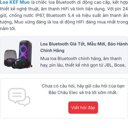
Loa KEF Muo
là chiếc loa Bluetooth di động cao cấp, kết hợ
thiết kế nghệ thuật, âm thanh HiFi và tính tiện dụng. Với pin 24
giờ, chống nước IP67, Bluetooth 5.4 và hiệu suất âm thanh ấn
tượng, Muo xứng đáng là loa di động HiFi đáng mua nhất trong
năm tới.
Loa Bluetooth Giá Tốt, Mẫu Mới, Bảo Hành
Chính Hãng
Mua loa Bluetooth chính hãng, âm thanh
hay, pin lâu, thiết kế nhỏ gọn từ JBL, Bose,
Sony và nhiều thương hiệu nổi tiếng. Giá
tốt, bảo hành uy tín. 1900.0255
Chưa có câu hỏi, hãy gửi câu hỏi của bạn
Bảo Châu Elec sẽ trả lời sớm nhất.
Viết hỏi đáp