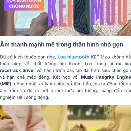
Âm thanh mạnh mẽ trong thân hình nhỏ gọn
Loa bluetooth
Dù có kích thước gọn nhẹ,
KEF Muo không hề
thỏa hiệp về chất lượng âm thanh. Loa trang bị
củ lo
racetrack driver
với hành trình dài, tạo dải trầm sâu, chắc gọ
và hạn chế méo tiếng. Kết hợp với
Music Integrity Engin
(MIE)
, công nghệ xử lý tín hiệu số tiên tiến, loa tự động tối ưu
âm trầm và độ rõ nét ở mọi mức âm lượng, mang đến trải
nghiệm HiFi sống động.