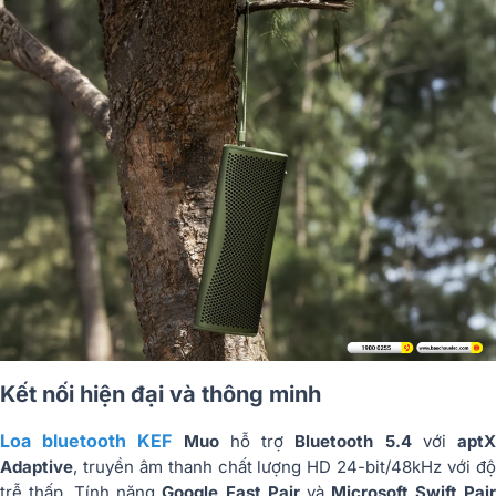
Kết nối hiện đại và thông minh
Loa bluetooth KEF
Muo
hỗ trợ
Bluetooth 5.4
với
apt
Adaptive
, truyền âm thanh chất lượng HD 24-bit/48kHz với độ
trễ thấp. Tính năng
Google Fast Pair
và
Microsoft Swift Pai