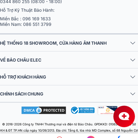
Khiếu nại, hỗ trợ khách hàng:
0344 860 255
(08:00 - 18:00)
Hỗ Trợ Kỹ Thuật Bảo Hành:
Miền Bắc :
096 169 1633
Miền Nam:
086 551 3799
HỆ THỐNG 18 SHOWROOM, CỬA HÀNG ÂM THANH
VỀ BẢO CHÂU ELEC
HỖ TRỢ KHÁCH HÀNG
CHÍNH SÁCH CHUNG
© 2016-2026 Công ty TNHH Thương mại và điện tử Bảo Châu. GPDKKD: 0106303879 do Sở
KH & ĐT TP.HN cấp ngày 10/09/2013. Địa chỉ: Tầng 6, tòa nhà MD Complex, số 68 Nguyễn Cơ