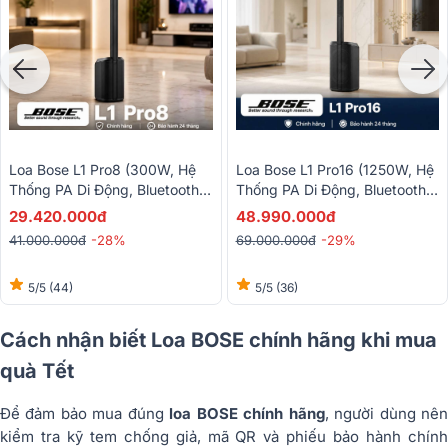
Loa Bose L1 Pro8 (300W, Hệ
Loa Bose L1 Pro16 (1250W, Hệ
Thống PA Di Động, Bluetooth,
Thống PA Di Động, Bluetooth,
Tích Hợp Mixer, AUX, Loa
Tích Hợp Mixer, Điều Khiển,
29.420.000đ
48.990.000đ
Column)
Loa Column)
41.000.000đ
-28%
69.000.000đ
-29%
5/5
(44)
5/5
(36)
Cách nhận biết Loa BOSE chính hãng khi mua
quà Tết
Để đảm bảo mua đúng
loa BOSE chính hãng
, người dùng nê
kiểm tra kỹ tem chống giả, mã QR và phiếu bảo hành chính