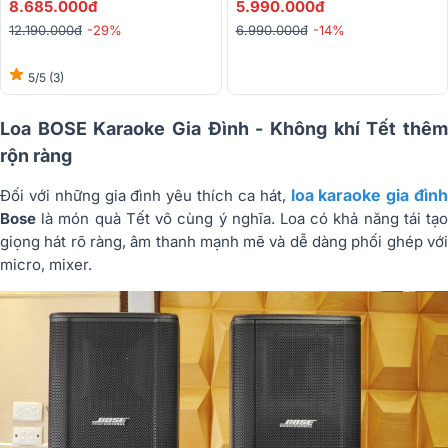
8.685.000đ
5.990.000đ
12.190.000đ
-29%
6.990.000đ
-14%
5/5
(3)
Loa BOSE Karaoke Gia Đình - Không khí Tết thêm
rộn ràng
loa karaoke gia đình
Đối với những gia đình yêu thích ca hát,
Bose
là món quà Tết vô cùng ý nghĩa. Loa có khả năng tái tạo
giọng hát rõ ràng, âm thanh mạnh mẽ và dễ dàng phối ghép với
micro, mixer.