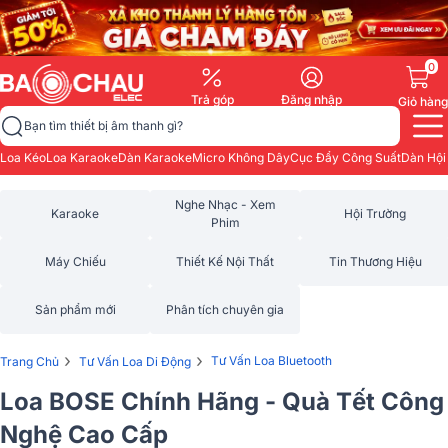
0
Trả góp
Đăng nhập
Giỏ hàng
Bạn tìm thiết bị âm thanh gì?
Loa Kéo
Loa Karaoke
Dàn Karaoke
Micro Không Dây
Cục Đẩy Công Suất
Dàn Hội
Nghe Nhạc - Xem
Karaoke
Hội Trường
Phim
Máy Chiếu
Thiết Kế Nội Thất
Tin Thương Hiệu
Sản phẩm mới
Phân tích chuyên gia
›
›
Tư Vấn Loa Bluetooth
Trang Chủ
Tư Vấn Loa Di Động
Loa BOSE Chính Hãng - Quà Tết Công
Nghệ Cao Cấp