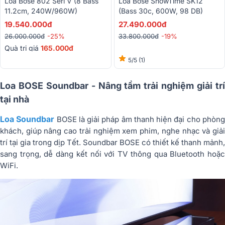
Loa Bose 802 Seri V (8 Bass
Loa Bose ShowTime SK12
11.2cm, 240W/960W)
(Bass 30c, 600W, 98 DB)
19.540.000đ
27.490.000đ
26.000.000đ
-25%
33.800.000đ
-19%
Quà trị giá
165.000đ
5/5
(1)
Loa BOSE Soundbar - Nâng tầm trải nghiệm giải trí
tại nhà
Loa Soundbar
BOSE là giải pháp âm thanh hiện đại cho phòn
khách, giúp nâng cao trải nghiệm xem phim, nghe nhạc và giải
trí tại gia trong dịp Tết. Soundbar BOSE có thiết kế thanh mảnh,
sang trọng, dễ dàng kết nối với TV thông qua Bluetooth hoặc
WiFi.