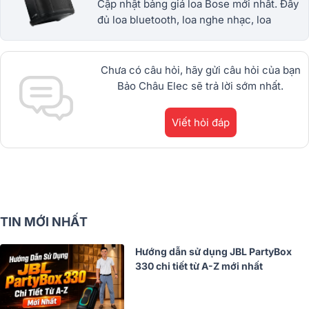
Cập nhật bảng giá loa Bose mới nhất. Đầy
đủ loa bluetooth, loa nghe nhạc, loa
soundbar, loa karaoke chính hãng với
nhiều ưu đãi hấp dẫn. 1900.0255
Chưa có câu hỏi, hãy gửi câu hỏi của bạn
Bảo Châu Elec sẽ trả lời sớm nhất.
Viết hỏi đáp
TIN MỚI NHẤT
Hướng dẫn sử dụng JBL PartyBox
330 chi tiết từ A-Z mới nhất