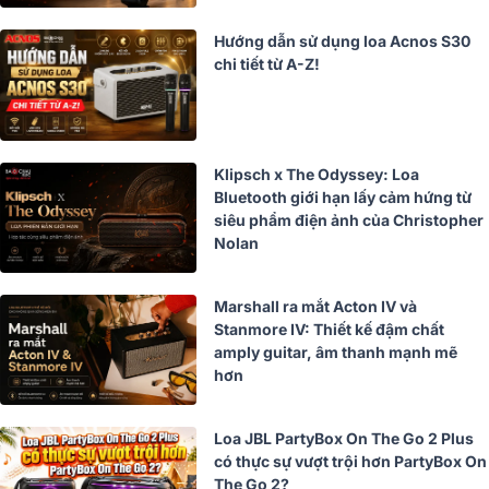
Hướng dẫn sử dụng loa Acnos S30
chi tiết từ A-Z!
Klipsch x The Odyssey: Loa
Bluetooth giới hạn lấy cảm hứng từ
siêu phẩm điện ảnh của Christopher
Nolan
Marshall ra mắt Acton IV và
Stanmore IV: Thiết kế đậm chất
amply guitar, âm thanh mạnh mẽ
hơn
Loa JBL PartyBox On The Go 2 Plus
có thực sự vượt trội hơn PartyBox On
The Go 2?