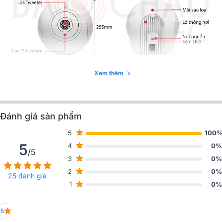
Xem thêm
Đánh giá sản phẩm
5
100
5
4
0%
/5
3
0%
2
0%
25 đánh giá
1
0%
5