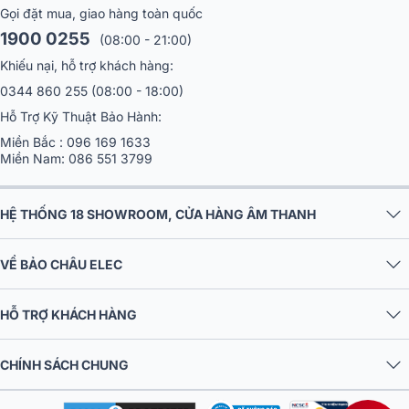
dụng.
Gọi đặt mua, giao hàng toàn quốc
1900 0255
(08:00 - 21:00)
Khiếu nại, hỗ trợ khách hàng:
0344 860 255
(08:00 - 18:00)
Hỗ Trợ Kỹ Thuật Bảo Hành:
Miền Bắc :
096 169 1633
Miền Nam:
086 551 3799
HỆ THỐNG 18 SHOWROOM, CỬA HÀNG ÂM THANH
VỀ BẢO CHÂU ELEC
Đặc biệt, mẫu loa này còn được tích hợp Devialet DAC mới với bộ xử
lý thông minh Devialet 24bits / 96kHz; THD: -112dB và Chíp xử lý
HỖ TRỢ KHÁCH HÀNG
ARM Cortex-A9 1.25GHz Bộ nhớ 512MB DDR3-1600, Devialet
Phantom I 103DB Light Chrome cho khả năng xử lý âm thanh Hi-
RES đỉnh cao trong khoảng tần số 16Hz đến 25kHz (@ -6dB) Độ
CHÍNH SÁCH CHUNG
chính xác trong đáp ứng tần số: ± 2dB từ 20Hz đến 20kHz