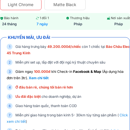
Light Chrome
Matte Black
Bảo hành
1 đổi 1
Thương hiệu
Nơi sản xuất
24 tháng
7 ngày
Pháp
Pháp
KHUYẾN MÃI, ƯU ĐÃI
Giá hàng trưng bày
49.200.000đ/chiếc
còn 1 chiếc tại
Bảo Châu Elec
45 Trung Kính
Miễn phí set up, lắp đặt với đội ngũ kỹ thuật chuyên sâu
Giảm ngay
100.000đ
khi Check-in
Facebook & Map
(Áp dụng hóa
đơn trên 3tr).
Xem chi tiết
Ở đâu bán rẻ, chúng tôi bán rẻ hơn
Ưu đãi đặc biệt
cho doanh nghiệp, dự án
Giao hàng toàn quốc, thanh toán COD
Miễn phí giao hàng trong bán kính 5- 30km tùy từng sản phẩm (
Click
xem chi tiết
)