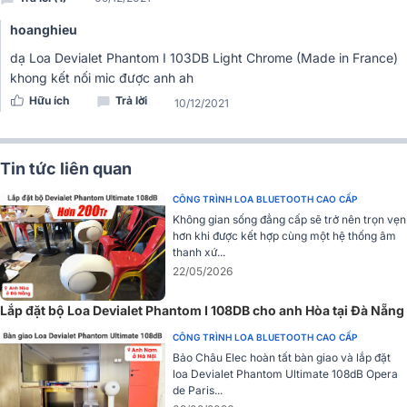
hoanghieu
dạ Loa Devialet Phantom I 103DB Light Chrome (Made in France)
khong kết nối mic được anh ah
Hữu ích
Trả lời
10/12/2021
Đặc điểm nổi bật, tính năng của Loa Devialet
Phantom I 103DB
Tin tức liên quan
Thiết kế dạng Hi-End đặc trưng đã trở thành thương hiệu của
CÔNG TRÌNH LOA BLUETOOTH CAO CẤP
hãng
loa phantom Devialet
, như một chiếc tàu bay vũ trụ tiên
Không gian sống đẳng cấp sẽ trở nên trọn vẹn
tiến với 2 bên cánh mạ INOX bạc cao cấp
hơn khi được kết hợp cùng một hệ thống âm
Hiệu suất âm thanh Hi-End đỉnh cao với công suất lên tới
thanh xứ...
500W RMS và độ lớn lên tới 103db được cấp bằng sáng chế.
22/05/2026
Tích hợp Devialet DAC với bộ xử lý thông minh Devialet 24bits
/ 96kHz; THD: -112dB (có thể phát nguồn nhạc Hi-RES đỉnh
Lắp đặt bộ Loa Devialet Phantom I 108DB cho anh Hòa tại Đà Nẵng
cao)
Tích hợp Chíp xử lý ARM Cortex-A9 1.25GHz Bộ nhớ 512MB
CÔNG TRÌNH LOA BLUETOOTH CAO CẤP
DDR3-1600 cho khả năng xử lý âm thanh Hi-End đỉnh cao với
Bảo Châu Elec hoàn tất bàn giao và lắp đặt
loa Devialet Phantom Ultimate 108dB Opera
THD + N (Tổng méo hài + Tiếng ồn): 0,0005% | Độ bão hòa:
de Paris...
0 | Tiếng ồn nền 0 dB SPL ở 50 cm (-15,5 dB SPL ở 3m).