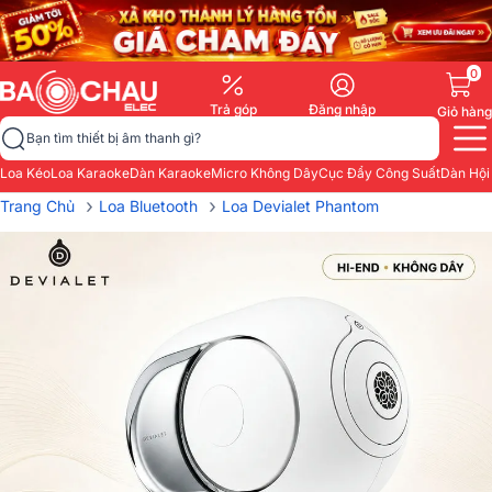
0
Trả góp
Đăng nhập
Giỏ hàng
Bạn tìm thiết bị âm thanh gì?
Loa Kéo
Loa Karaoke
Dàn Karaoke
Micro Không Dây
Cục Đẩy Công Suất
Dàn Hội
›
›
Trang Chủ
Loa Bluetooth
Loa Devialet Phantom