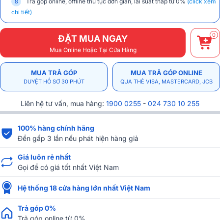
Trả góp online, offline thủ tục đơn giản, lãi suất thấp từ 0%
(click xem
chi tiết)
0
ĐẶT MUA NGAY
Mua Online Hoặc Tại Cửa Hàng
MUA TRẢ GÓP
MUA TRẢ GÓP ONLINE
DUYỆT HỒ SƠ 30 PHÚT
QUA THẺ VISA, MASTERCARD, JCB
Liên hệ tư vấn, mua hàng:
1900 0255
-
024 730 10 255
100% hàng chính hãng
Đền gấp 3 lần nếu phát hiện hàng giả
Giá luôn rẻ nhất
Gọi để có giá tốt nhất Việt Nam
Hệ thống 18 cửa hàng lớn nhất Việt Nam
Trả góp 0%
Trả góp online từ 0%