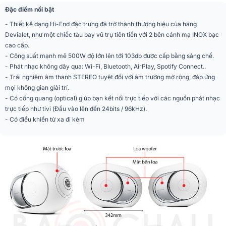
Đặc điểm nổi bật
Kết nối
Bluetooth 5.0, Wifi
- Thiết kế dạng Hi-End đặc trưng đã trở thành thương hiệu của hãng
Devialet, như một chiếc tàu bay vũ trụ tiên tiến với 2 bên cánh mạ INOX bạc
Cổng kết nối
Cổng quang (Optical), Ethenet
cao cấp.
- Công suất mạnh mẽ 500W độ lớn lên tới 103db được cấp bằng sáng chế.
Ứng dụng điều khiển
Devialet
- Phát nhạc không dây qua: Wi-Fi, Bluetooth, AirPlay, Spotify Connect..
trên điện thoại
- Trải nghiệm âm thanh STEREO tuyệt đối với âm trường mở rộng, đáp ứng
mọi không gian giải trí.
Màu sắc
Trắng
- Có cổng quang (optical) giúp bạn kết nối trực tiếp với các nguồn phát nhạc
trực tiếp như tivi (Đầu vào lên đến 24bits / 96kHz).
Chất liệu
Nhựa cao cấp
- Có điều khiển từ xa đi kèm
Phân khúc
Siêu cao cấp
Cấu tạo
Củ loa
Kích thước
252 mmx 255 mmx 342 mm
Trọng lượng
11,4 kg