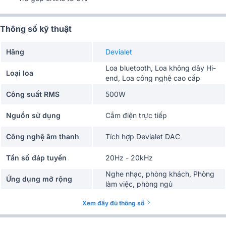
Thông số kỹ thuật
Hãng
Devialet
Loa bluetooth, Loa không dây Hi-
Loại loa
end, Loa công nghệ cao cấp
Công suất RMS
500W
Nguồn sử dụng
Cắm điện trực tiếp
Công nghệ âm thanh
Tích hợp Devialet DAC
Tần số đáp tuyến
20Hz - 20kHz
Nghe nhạc, phòng khách, Phòng
Ứng dụng mở rộng
làm việc, phòng ngủ
có mic đàm thoại, Mạ vàng
Tiện ích
Xem đầy đủ thông số
Moongold
Điều khiển từ xa
Có