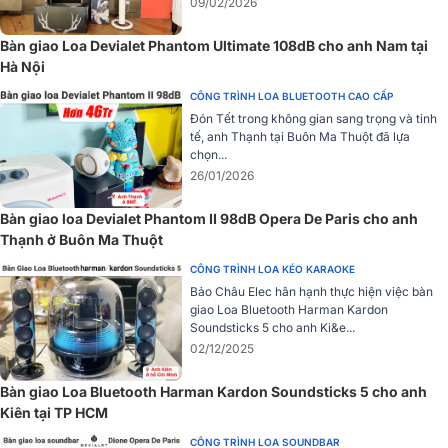
09/02/2026
Hệ điều hành Devialet 2 (DOS 2) lên đến 24bits / 48kHz,
được dồng bộ hóa Phantom qua Wi-Fi, Ethernet hoặc PLC.
Bàn giao Loa Devialet Phantom Ultimate 108dB cho anh Nam tại
Phát nhạc không dây qua: Wi-Fi, Bluetooth, AirPlay, Spotify
Hà Nội
Connect..
Phát nhạc qua Roon Ready (Đầu vào lên đến 24bits / 96kHz)
CÔNG TRÌNH LOA BLUETOOTH CAO CẤP
và Trình kết xuất UPnP (Đầu vào lên đến 24bits / 96kHz)
Đón Tết trong không gian sang trọng và tinh
Có cổng quang (optical) giúp bạn kết nối trực tiếp với các
tế, anh Thạnh tại Buôn Ma Thuột đã lựa
nguồn phát nhạc trực tiếp như tivi (Đầu vào lên đến 24bits /
chọn...
96kHz).
26/01/2026
Ứng dụng Devialet (có cả cho hệ điều hành iOS, Android)
Có điều khiển từ xa đi kèm
Bàn giao loa Devialet Phantom II 98dB Opera De Paris cho anh
Thạnh ở Buôn Ma Thuột
Đánh giá thiết kế loa Devialet Phantom I 103DB
CÔNG TRÌNH LOA KÉO KARAOKE
Bảo Châu Elec hân hạnh thực hiện việc bàn
Loa Devialet Phantom I 103DB Light Chrome
đã thực sự cuốn hút
giao Loa Bluetooth Harman Kardon
mọi khách hàng ngay khi vừa ra mắt, thiết kế cao cấp sang
Soundsticks 5 cho anh Ki&e...
trọng cùng hàng loạt công nghệ tiến tiến mới nhất của
02/12/2025
hãng Devialet. Kích thước nhỏ gọn 252 mmx 255 mmx 342 mm,
trọng lượng 11,4 kg dễ dàng di chuyển khi sử dụng.
Bàn giao Loa Bluetooth Harman Kardon Soundsticks 5 cho anh
Kiên tại TP HCM
CÔNG TRÌNH LOA SOUNDBAR