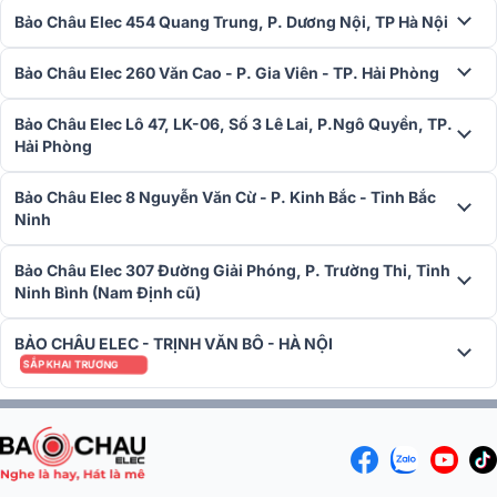
Bảo Châu Elec 454 Quang Trung, P. Dương Nội, TP Hà Nội
Loa sở hữu thiết kế với màu trắng mạ bạc cao cấp, với thiết kế đẹp,
Bảo Châu Elec 260 Văn Cao - P. Gia Viên - TP. Hải Phòng
âm thanh mạnh mẽ kết hợp với nhiều công nghệ tiên tiến được nâng
cấp từ
Loa Devialet
Phantom Classic xưa, chắc chắn sẽ giú
Bảo Châu Elec Lô 47, LK-06, Số 3 Lê Lai, P.Ngô Quyền, TP.
đem lại một trải nghiệm âm thanh Hi-End hoàn hảo và đỉnh cao hơn
Hải Phòng
nữa cho quý khách.
Tất cả các chi tiết được chế tạo tỉ mỉ, chất lượng, đáp ứng mọi nhu
Bảo Châu Elec 8 Nguyễn Văn Cừ - P. Kinh Bắc - Tỉnh Bắc
cầu sử dụng, có thể sử dụng loa như một vật trang trí tuyệt vời. Mặt
Ninh
bên cạnh sử dụng mạ Inox bạc cao cấp, kết hợp vỏ bằng nhựa cao
cấp RAL 9016 màu trắng cho một thiết kế hoàn hảo.
Bảo Châu Elec 307 Đường Giải Phóng, P. Trường Thi, Tỉnh
Ninh Bình (Nam Định cũ)
Đánh giá chất lượng Loa Devialet Phantom I 103DB
Light Chrome
BẢO CHÂU ELEC - TRỊNH VĂN BÔ - HÀ NỘI
Trang bị hệ thống linh kiện cao cấp
SẮP KHAI TRƯƠNG
Để mang đến cho người dùng trải nghiệm âm nhạc tuyệt vời,
Loa
Devialet Phantom I 103DB
được trang bị hệ thống linh kiện cao cấp.
Gồm Aluminum Tweeter driver; Aluminum Medium driver; Aluminum
Bass drivers được cấp bằng sáng chế, đáp ứng mọi nhu cầu sử