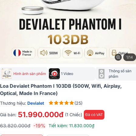
1/14
Thông số sản 
Hình ảnh sản phẩm
1 Video
phẩm
Loa Devialet Phantom I 103DB (500W, Wifi, Airplay,
Optical, Made In France)
Thương hiệu:
Devialet
(25)
51.990.000đ
Giá bán:
(1 Chiếc)
Đã có VAT
63.820.000đ
-19%
Tiết kiệm: 11.830.000₫