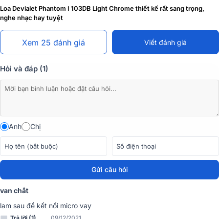
Loa Devialet Phantom I 103DB Light Chrome thiết kế rất sang trọng,
nghe nhạc hay tuyệt
Xem 25 đánh giá
Viết đánh giá
Hỏi và đáp (1)
Các mẫu
Loa Devialet Phantom chính hãng
tại Bảo Châu
Elec.
Âm thanh mạnh mẽ, bùng nổ, chơi được hầu hết các thể loại âm
nhạc, cuốn hút là những nhận xét của
Loa Devialet Phantom 
Anh
Chị
103DB
chắc chắn tất cả các khách hàng sẽ mang đến trải nghiệm
âm nhạc tuyệt vời.
Gửi câu hỏi
van chắt
lam sau để kết nối micro vay
Trả lời (1)
09/12/2021