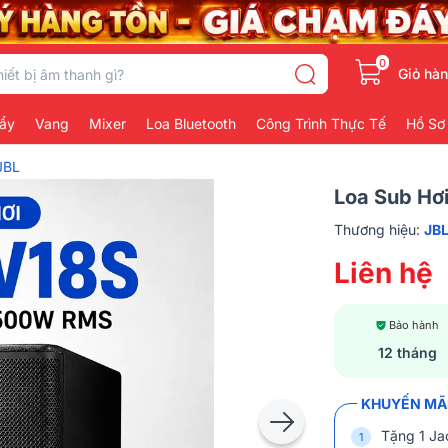
0
Giỏ hà
ẩy
Vang
Mixer
Loa Bluetooth
Công Trình Thực Tế
Hồ Sơ
JBL
Loa Sub Hơ
Thương hiệu:
JB
Liên hệ
Bảo hành
12 tháng
KHUYẾN MÃI
Tặng 1 Jac