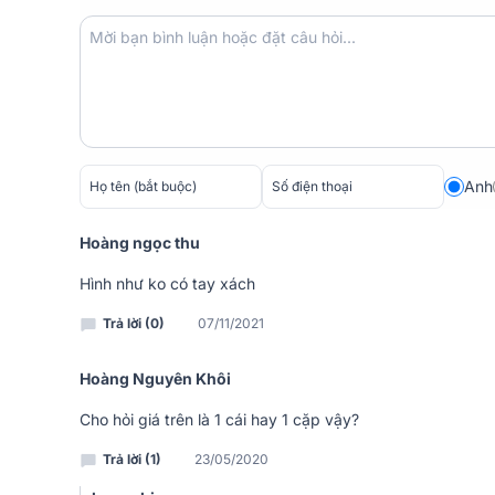
Anh
Hoàng ngọc thu
Hình như ko có tay xách
Màng và gân loa chế tác từ chất liệu chuyên dụng 
Trả lời (0)
07/11/2021
đồng thời mang đến cho loa sub hơi JBL CV18S sự bền 
Âm thanh mạnh mẽ
Hoàng Nguyên Khôi
Hoạt động ở mức công suất liên tục 500W và cực đạ
Cho hỏi giá trên là 1 cái hay 1 cặp vậy?
ứng tần số thấp vượt trội nên loa sub JBL CV18S cu
khi trình diễn những bản nhạc dance và cũng không t
Trả lời (1)
23/05/2020
trữ tình.