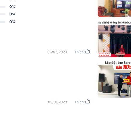
Max/Program
0%
0%
Công suất Pe
0%
Trở kháng
Tần số đáp tu
03/03/2023
Thích
Độ nhạy (1w 
Kết nối
Vỏ loa
Kích thước (R
Cao x Sâu)
09/01/2023
Thích
Trọng lượng
ược chế tác từ gỗ bạch dương nghiền và ép
 cộng hưởng âm thanh bên trong. Bề mặt loa