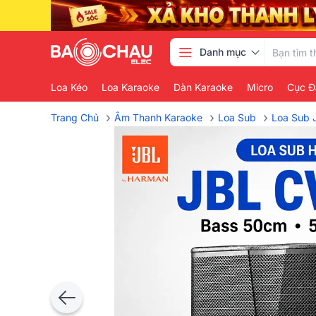
Danh mục
Loa Kéo
Loa Karaoke
Dàn Karaoke
Micro
Cục Đ
›
›
›
Trang Chủ
Âm Thanh Karaoke
Loa Sub
Loa Sub 