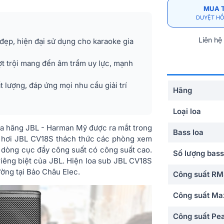
MUA 
DUYỆT HỒ
Liên hệ
đẹp, hiện đại sử dụng cho karaoke gia
t trội mang đến âm trầm uy lực, mạnh
ượng, đáp ứng mọi nhu cầu giải trí
Hãng
Loại loa
ủa hãng JBL - Harman Mỹ được ra mắt trong
Bass loa
ub hơi JBL CV18S thách thức các phòng xem
c dòng cục đẩy công suất có công suất cao.
Số lượng bass
riêng biệt của JBL. Hiện loa sub JBL CV18S
ường tại Bảo Châu Elec.
Công suất R
Công suất Ma
Công suất Pe