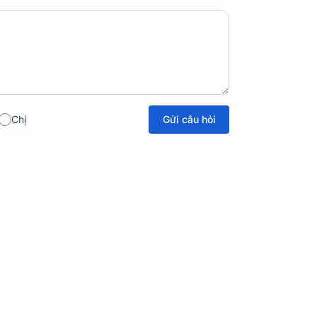
Gửi câu hỏi
Chị
giúp tạo nên dải trầm chân thực, đầy đặn
bỉ, dẻo dai trong suốt thời gian sử dụng.
i 2000W, cùng khả năng điều chỉnh các đáp
ng cấp những dải trầm căng đầy, sống động
hiếu đi sự sâu lắng và mềm mại với thể loại