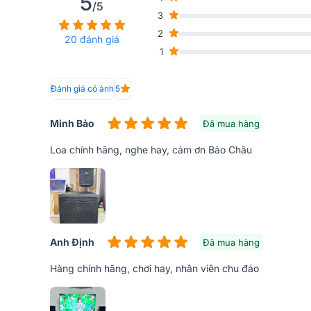
5
/5
3
2
20 đánh giá
1
Đánh giá có ảnh
5
Minh Bảo
Đã mua hàng
Loa chính hãng, nghe hay, cám ơn Bảo Châu
Anh Định
Đã mua hàng
Hàng chính hãng, chơi hay, nhân viên chu đáo
Bao bọc củ bass cùng các linh kiện là lớp vỏ loa đ
nhiều lớp dày từ 18mm tùy từng vị trí để loại bỏ sự