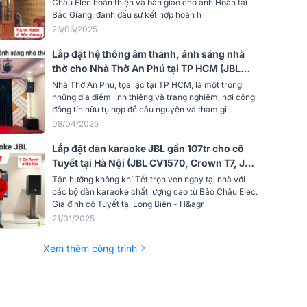
VM300)
Châu Elec hoàn thiện và bàn giao cho anh Hoàn tại
1000W
Bắc Giang, đánh dấu sự kết hợp hoàn h
26/06/2025
ak
2000W
Lắp đặt hệ thống âm thanh, ánh sáng nhà
thờ cho Nhà Thờ An Phú tại TP HCM (JBL
8 ohms
KP4012 G2, Audiocenter PD1000, JBL VX8,
Nhà Thờ An Phú, tọa lạc tại TP HCM, là một trong
JBL CV18S, JBL VM300...)
những địa điểm linh thiêng và trang nghiêm, nơi cộng
yến
40Hz - 250Hz
đồng tín hữu tụ họp để cầu nguyện và tham gi
08/04/2025
@ 1m)
96dB
Lắp đặt dàn karaoke JBL gần 107tr cho cô
NL4MP Neutrik speakon®
Tuyết tại Hà Nội (JBL CV1570, Crown T7, JBL
KX180A, JBL CV18S, JBL VM200)
Tận hưởng không khí Tết trọn vẹn ngay tại nhà với
Gỗ MDF 18mm
các bộ dàn karaoke chất lượng cao từ Bảo Châu Elec.
Gia đình cô Tuyết tại Long Biên - H&agr
ộng x
21/01/2025
561 × 542 × 720 mm
Xem thêm công trình
34.4 kg