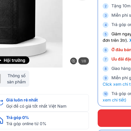
Tặng 10m 
Miễn phí s
Trả góp on
Giảm nga
đơn trên 3tr).
Ở đâu bán
Ưu đãi đặc
1/8
Giao hàng
Thông số
Miễn phí 
sản phẩm
Click xem chi t
Trả góp on
Giá luôn rẻ nhất
xem chi tiết)
Gọi để có giá tốt nhất Việt Nam
Trả góp 0%
Trả góp online từ 0%