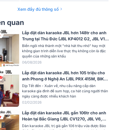
96 dB
Xem đầy đủ thông số
yến
40Hz - 250Hz
iên quan
8 ohms
Lắp đặt dàn karaoke JBL hơn 148tr cho anh
Trung tại Thủ Đức (JBL KP4012 G2, JBL V10,
Neutrik, 2 x NL4
JBL V8, JBL VX9, JBL CV18S, JBL VM300,
Biến ngôi nhà thành một "nhà hát thu nhỏ" hay một
TIYN M8...)
không gian trình diễn live thực thụ không còn là đặc
Gỗ sơn chống trầy
quyền của những sân khấu
06/08/2026
Cao cấp
Lắp đặt dàn karaoke JBL hơn 105 triệu cho
anh Phong ở Nghệ An (JBL PRX 415M, BIK
Sub hơi
VM830A, JBL VX9, JBL CV18S, JBL VM300,
Dịp Tết đến - Xuân về, nhu cầu nâng cấp dàn
Bksound M8,...)
karaoke gia đình để sum họp, ca hát cùng người thân
50cm
ngày càng được nhiều khách hàn
02/02/2026
s loa
Bass mặt
Lắp đặt dàn karaoke JBL gần 106tr cho anh
MS
500W
Hoàn tại Bắc Giang (JBL CV1270, JBL V6,
JBL V8, JBL KX180A, JBL CV18S, JBL
Dàn karaoke JBL trị giá gần 106 triệu vừa được Bảo