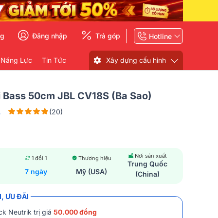
ng
Đăng nhập
Trả góp
Hotline
 Năng Lực
Tin Tức
Xây dựng cấu hình
i Bass 50cm JBL CV18S (Ba Sao)
L
(20)
Nơi sản xuất
1 đổi 1
Thương hiệu
Trung Quốc
7 ngày
Mỹ (USA)
(China)
, ƯU ĐÃI
k Neutrik trị giá
50.000 đồng