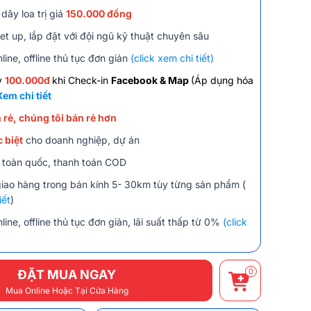
dây loa trị giá
150.000 đồng
et up, lắp đặt với đội ngũ kỹ thuật chuyên sâu
line, offline thủ tục đơn giản
(click xem chi tiết)
y
100.000đ
khi Check-in
Facebook & Map
(Áp dụng hóa
Xem chi tiết
 rẻ, chúng tôi bán rẻ hơn
 biệt
cho doanh nghiệp, dự án
 toàn quốc, thanh toán COD
giao hàng trong bán kính 5- 30km tùy từng sản phẩm (
iết
)
line, offline thủ tục đơn giản, lãi suất thấp từ 0%
(click
0
ĐẶT MUA NGAY
Mua Online Hoặc Tại Cửa Hàng