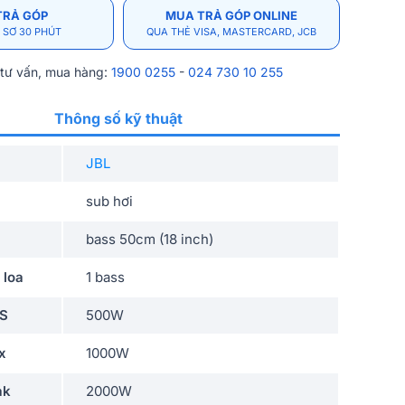
TRẢ GÓP
MUA TRẢ GÓP ONLINE
 SƠ 30 PHÚT
QUA THẺ VISA, MASTERCARD, JCB
 tư vấn, mua hàng:
1900 0255
-
024 730 10 255
Thông số kỹ thuật
JBL
sub hơi
bass 50cm (18 inch)
 loa
1 bass
MS
500W
x
1000W
ak
2000W