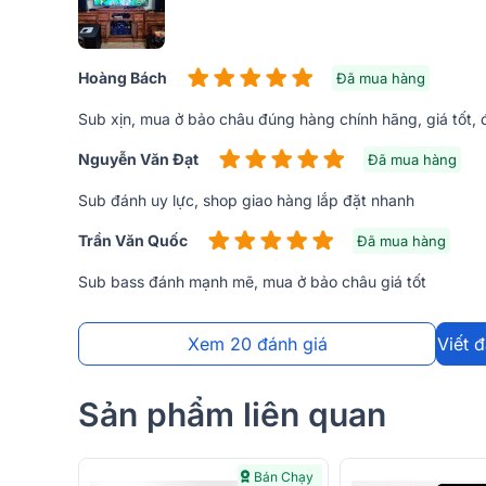
sub JBL CV18S phủ sơn nhám màu đen sang trọng.
Hoàng Bách
Đã mua hàng
Sub xịn, mua ở bảo châu đúng hàng chính hãng, giá tốt,
Nguyễn Văn Đạt
Đã mua hàng
Sub đánh uy lực, shop giao hàng lắp đặt nhanh
Trần Văn Quốc
Đã mua hàng
Sub bass đánh mạnh mẽ, mua ở bảo châu giá tốt
Xem 20 đánh giá
Viết 
Sản phẩm liên quan
Nhờ tấm ê – căng liền mạch bằng thép phủ sơn tĩnh
Bán Chạy