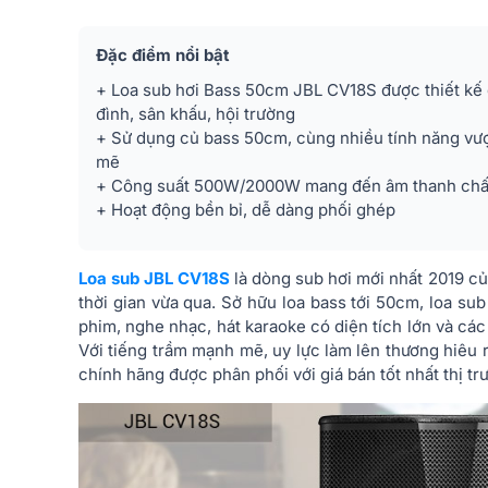
Đặc điểm nổi bật
+ Loa sub hơi Bass 50cm JBL CV18S được thiết kế 
đình, sân khấu, hội trường
+ Sử dụng củ bass 50cm, cùng nhiều tính năng vượ
mẽ
+ Công suất 500W/2000W mang đến âm thanh chất l
+ Hoạt động bền bỉ, dễ dàng phối ghép
Loa sub JBL CV18S
là dòng sub hơi mới nhất 2019 c
thời gian vừa qua. Sở hữu loa bass tới 50cm, loa s
phim, nghe nhạc, hát karaoke có diện tích lớn và cá
Với tiếng trầm mạnh mẽ, uy lực làm lên thương hiêu 
chính hãng được phân phối với giá bán tốt nhất thị tr