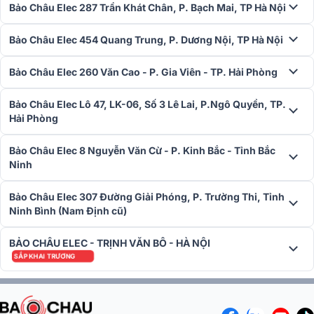
Bảo Châu Elec 287 Trần Khát Chân, P. Bạch Mai, TP Hà Nội
Bảo Châu Elec 454 Quang Trung, P. Dương Nội, TP Hà Nội
Bảo Châu Elec 260 Văn Cao - P. Gia Viên - TP. Hải Phòng
Loa kéo BEST ST-30 phù hợp cho ứng dụng nào?
Bảo Châu Elec Lô 47, LK-06, Số 3 Lê Lai, P.Ngô Quyền, TP.
Loa kéo BEST ST-30 là lựa chọn lý tưởng cho nhiều mục đích sử
Hải Phòng
dụng nhờ vào công suất lớn và chất lượng âm thanh tốt. Dưới đây là
các ứng dụng phổ biến của sản phẩm:
Bảo Châu Elec 8 Nguyễn Văn Cừ - P. Kinh Bắc - Tỉnh Bắc
Ninh
Karaoke gia đình: Với công suất 350-500W và chất âm cân
bằng, BEST ST-30 đáp ứng tốt nhu cầu hát karaoke tại nhà,
mang đến trải nghiệm âm thanh sống động cho các buổi tụ
Bảo Châu Elec 307 Đường Giải Phóng, P. Trường Thi, Tỉnh
họp gia đình hoặc bạn bè.
Ninh Bình (Nam Định cũ)
Sự kiện ngoài trời nhỏ: Loa phù hợp cho các buổi tiệc ngoài
trời, dã ngoại hoặc sự kiện cộng đồng với quy mô vài chục
BẢO CHÂU ELEC - TRỊNH VĂN BÔ - HÀ NỘI
người. Công suất mạnh mẽ đảm bảo âm thanh phủ đều trong
SẮP KHAI TRƯƠNG
không gian vừa phải (50-100 m²).
Biểu diễn bán chuyên: BEST ST-30 có thể hỗ trợ các buổi biểu
diễn âm nhạc, thuyết trình hoặc hội họp nhỏ, đặc biệt khi kết
hợp với ampli phù hợp qua cổng Speakon.