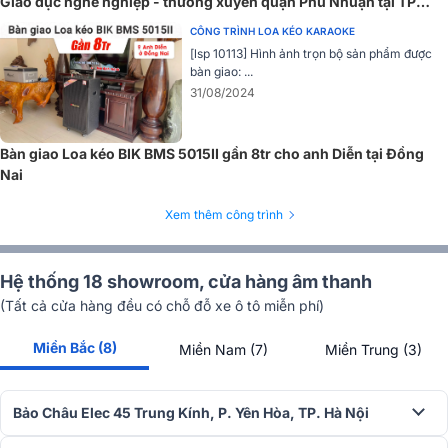
Giáo dục nghề nghiệp - thường xuyên quận Phú Nhuận tại TP
HCM
CÔNG TRÌNH LOA KÉO KARAOKE
[lsp 10113] Hình ảnh trọn bộ sản phẩm được
Kết nối và tính năng
bàn giao: ...
31/08/2024
Kết nối Speakon là chuẩn chuyên nghiệp, đảm bảo truyền tải tín
hiệu âm thanh ổn định và ít bị nhiễu. Đây là một điểm cộng cho các
hệ thống âm thanh chuyên dụng, nhưng có thể cần bộ chuyển đổi
Bàn giao Loa kéo BIK BMS 5015II gần 8tr cho anh Diễn tại Đồng
nếu người dùng muốn kết nối với các thiết bị thông thường (như
Nai
điện thoại, máy tính) không hỗ trợ Speakon.
Xem thêm công trình
Hệ thống 18 showroom, cửa hàng âm thanh
(Tất cả cửa hàng đều có chỗ đỗ xe ô tô miễn phí)
Miền Bắc (8)
Miền Nam (7)
Miền Trung (3)
Bảo Châu Elec 45 Trung Kính, P. Yên Hòa, TP. Hà Nội