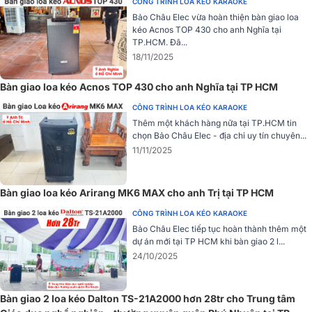
CÔNG TRÌNH LOA KÉO KARAOKE
như pop, ballad hoặc nhạc dance.
Bảo Châu Elec vừa hoàn thiện bàn giao loa
kéo Acnos TOP 430 cho anh Nghĩa tại
Trở kháng 8 Ohm là mức tiêu chuẩn, giúp loa dễ dàng tương thích
TP.HCM. Đâ...
với hầu hết các thiết bị ampli hoặc hệ thống âm thanh hiện nay, đảm
18/11/2025
bảo tính linh hoạt khi kết nối.
Bàn giao loa kéo Acnos TOP 430 cho anh Nghĩa tại TP HCM
CÔNG TRÌNH LOA KÉO KARAOKE
Thêm một khách hàng nữa tại TP.HCM tin
chọn Bảo Châu Elec - địa chỉ uy tín chuyên...
11/11/2025
Bàn giao loa kéo Arirang MK6 MAX cho anh Trị tại TP HCM
CÔNG TRÌNH LOA KÉO KARAOKE
Bảo Châu Elec tiếp tục hoàn thành thêm một
dự án mới tại TP HCM khi bàn giao 2 l...
24/10/2025
Bàn giao 2 loa kéo Dalton TS-21A2000 hơn 28tr cho Trung tâm