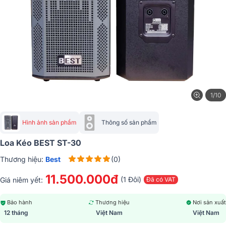
1/10
Hình ảnh sản phẩm
Thông số sản phẩm
Loa Kéo BEST ST-30
Thương hiệu:
Best
(0)
11.500.000đ
(1 Đôi)
Giá niêm yết:
Đã có VAT
Bảo hành
Thương hiệu
Nơi sản xuất
12 tháng
Việt Nam
Việt Nam