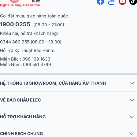
Sử dụng cá nhân: Người dùng yêu thích nghe nhạc hoặc tổ
chức tiệc tại nhà sẽ tìm thấy sự tiện lợi ở BEST ST-30 nhờ thiết
Gọi đặt mua, giao hàng toàn quốc
kế gọn nhẹ và khả năng tái tạo âm thanh đa dạng.
1900 0255
(08:00 - 21:00)
Tuy nhiên, với dải tần số bắt đầu từ 85Hz, âm trầm của loa có thể
Khiếu nại, hỗ trợ khách hàng:
không đủ sâu để đáp ứng các thể loại nhạc đòi hỏi bass mạnh như
0344 860 255
(08:00 - 18:00)
EDM. Nếu bạn cần loa cho các sự kiện chuyên nghiệp quy mô lớn,
bạn nên cân nhắc các dòng loa công suất cao hơn hoặc bổ sung
Hỗ Trợ Kỹ Thuật Bảo Hành:
subwoofer.
Miền Bắc :
096 169 1633
Miền Nam:
086 551 3799
HỆ THỐNG 18 SHOWROOM, CỬA HÀNG ÂM THANH
VỀ BẢO CHÂU ELEC
HỖ TRỢ KHÁCH HÀNG
CHÍNH SÁCH CHUNG