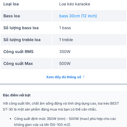
Loại loa
Loa kéo karaoke
Bass loa
bass 30cm (12 inch)
Số lượng bass loa
1 bass
Số lượng treble loa
1 treble
Công suất RMS
350W
Công suất Max
500W
Độ nhạy
92 dB
Xem đầy đủ thông số
Tần số hoạt động
85 – 20KHz
Đặc điểm nổi bật
Trở kháng
8 Ohm
Với công suất lớn, chất âm sống động và tính ứng dụng cao, loa kéo BEST
ST-30 là một sản phẩm đáng mua mà bạn có thể cân nhắc.
Kích thước loa
26.5 x 30 x 53.5 cm
Công suất định mức 350W (min) - 500W (max) phù hợp cho các
Kích thước thùng
62 x 37 x 61 cm
không gian vừa và lớn (50-100 m2).