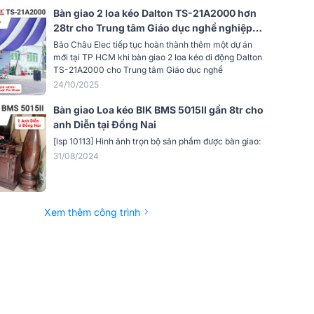
Bàn giao 2 loa kéo Dalton TS-21A2000 hơn
28tr cho Trung tâm Giáo dục nghề nghiệp -
thường xuyên quận Phú Nhuận tại TP HCM
Bảo Châu Elec tiếp tục hoàn thành thêm một dự án
mới tại TP HCM khi bàn giao 2 loa kéo di động Dalton
TS-21A2000 cho Trung tâm Giáo dục nghề
24/10/2025
Bàn giao Loa kéo BIK BMS 5015II gần 8tr cho
anh Diễn tại Đồng Nai
[lsp 10113] Hình ảnh trọn bộ sản phẩm được bàn giao:
31/08/2024
Xem thêm công trình