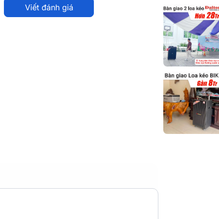
Viết đánh giá
G6-08
 mẫu loa kéo khác, loa có dáng hình trụ,
 (Cao) x 310 (Sâu) mm và nặng 12kg có thể