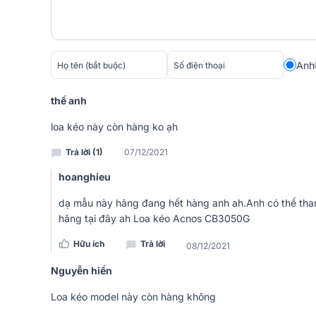
Anh
Thùng
Loa kéo SANSUI
được làm từ chất liệu gỗ n
đứng cứng cáp, độ tin cậy cao. Các đường nét tinh 
thế anh
loại, thể hiện rõ sự sang trọng, cao cấp của loa.
loa kéo này còn hàng ko ạh
Đằng trước là lưới kim loại hình tổ ong để bảo vệ h
lớp vải tránh bụi bẩn và giúp âm thanh ấm hơn. Thi
Trả lời (1)
07/12/2021
trong quá trình di chuyển cực tốt.
hoanghieu
dạ mẫu này hãng đang hết hàng anh ah.Anh có thể th
hãng tại đây ah
Loa kéo Acnos CB3050G
Hữu ích
Trả lời
08/12/2021
Nguyễn hiền
Loa kéo model này còn hàng không