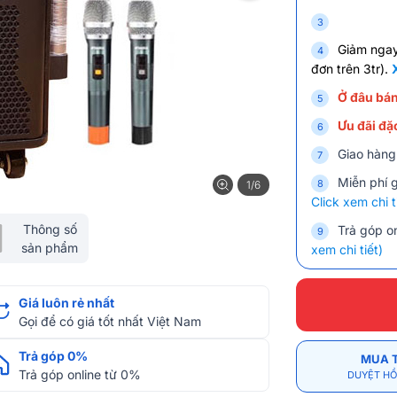
Giảm nga
đơn trên 3tr).
Ở đâu bán
Ưu đãi đặc
Giao hàng
Miễn phí 
1/6
Click xem chi t
Thông số
Trả góp on
sản phẩm
xem chi tiết)
Giá luôn rẻ nhất
Gọi để có giá tốt nhất Việt Nam
Trả góp 0%
MUA 
Trả góp online từ 0%
DUYỆT HỒ