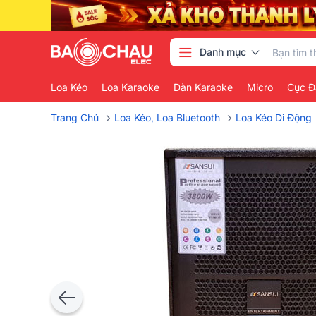
Danh mục
Loa Kéo
Loa Karaoke
Dàn Karaoke
Micro
Cục Đ
›
›
Trang Chủ
Loa Kéo, Loa Bluetooth
Loa Kéo Di Động