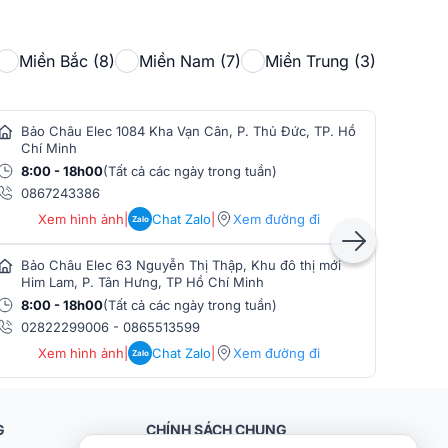
Miền Bắc (8)
Miền Nam (7)
Miền Trung (3)
Bảo Châu Elec 1084 Kha Vạn Cân, P. Thủ Đức, TP. Hồ
Bảo
Chí Minh
Min
8:00 - 18h00
(Tất cả các ngày trong tuần)
8:0
0867243386
086
Xem hình ảnh
|
Chat Zalo
|
Xem đường đi
Zalo
Bảo Châu Elec 63 Nguyễn Thị Thập, Khu đô thị mới
Bảo
Him Lam, P. Tân Hưng, TP Hồ Chí Minh
Phò
8:00 - 18h00
(Tất cả các ngày trong tuần)
8:0
02822299006
-
0865513599
086
Xem hình ảnh
|
Chat Zalo
|
Xem đường đi
Zalo
G
CHÍNH SÁCH CHUNG