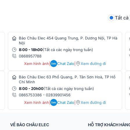
Tất cả
ghệ hiện đại mang đến khả năng chơi tuyệt
lực, âm trầm bắt tai, âm trung dày, treble
Bảo Châu Elec 454 Quang Trung, P. Dương Nội, TP Hà
Nội
8:00 - 18h00
(Tất cả các ngày trong tuần)
0868957788
Xem hình ảnh
|
Chat Zalo
|
Xem đường đi
Zalo
Bảo Châu Elec 63 Phổ Quang, P. Tân Sơn Hoà, TP Hồ
Chí Minh
8:00 - 20h00
(Tất cả các ngày trong tuần)
0865753386
-
02839901456
Xem hình ảnh
|
Chat Zalo
|
Xem đường đi
Zalo
VỀ BẢO CHÂU ELEC
HỖ TRỢ KHÁCH HÀN