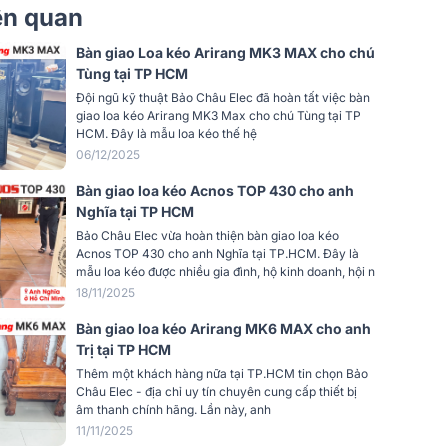
iên quan
Bàn giao Loa kéo Arirang MK3 MAX cho chú
Tùng tại TP HCM
Đội ngũ kỹ thuật Bảo Châu Elec đã hoàn tất việc bàn
giao loa kéo Arirang MK3 Max cho chú Tùng tại TP
HCM. Đây là mẫu loa kéo thế hệ
06/12/2025
Bàn giao loa kéo Acnos TOP 430 cho anh
Nghĩa tại TP HCM
Bảo Châu Elec vừa hoàn thiện bàn giao loa kéo
Acnos TOP 430 cho anh Nghĩa tại TP.HCM. Đây là
mẫu loa kéo được nhiều gia đình, hộ kinh doanh, hội n
18/11/2025
Bàn giao loa kéo Arirang MK6 MAX cho anh
Trị tại TP HCM
Thêm một khách hàng nữa tại TP.HCM tin chọn Bảo
Châu Elec - địa chỉ uy tín chuyên cung cấp thiết bị
âm thanh chính hãng. Lần này, anh
11/11/2025