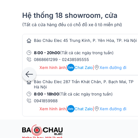
diễn… với chất âm chuyên nghiệp.
Chất âm đầu ra chuyên nghiệp, ấn tượng
Hệ thống 18 showroom, cửa
Sự kết hợp hoàn hảo của hệ thống củ loa và công n
(Tất cả cửa hàng đều có chỗ đỗ xe ô tô miễn phí)
hàng âm thanh
vời ở mức công suất 300W với chất âm vang, bass uy 
mượt mà, trong trẻo nhưng không chói.
Bảo Châu Elec 45 Trung Kính, P. Yên Hòa, TP. Hà Nội
8:00 - 20h00
(Tất cả các ngày trong tuần)
0868661299
-
02438595555
Xem hình ảnh
|
Chat Zalo
|
Xem đường đi
Zalo
Bảo Châu Elec 287 Trần Khát Chân, P. Bạch Mai, TP
Hà Nội
8:00 - 18h00
(Tất cả các ngày trong tuần)
0941859988
Xem hình ảnh
|
Chat Zalo
|
Xem đường đi
Zalo