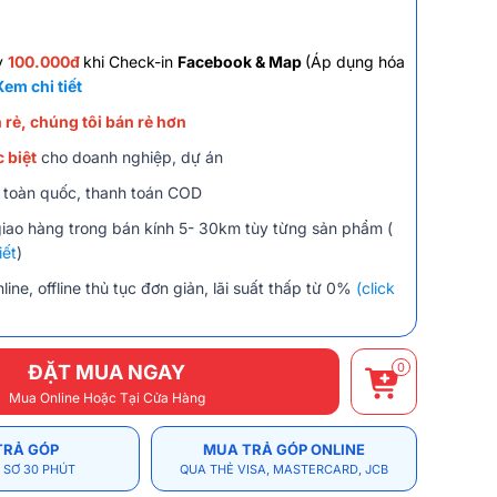
y
100.000đ
khi Check-in
Facebook & Map
(Áp dụng hóa
Xem chi tiết
 rẻ, chúng tôi bán rẻ hơn
 biệt
cho doanh nghiệp, dự án
 toàn quốc, thanh toán COD
giao hàng trong bán kính 5- 30km tùy từng sản phẩm (
iết
)
line, offline thủ tục đơn giản, lãi suất thấp từ 0%
(click
0
ĐẶT MUA NGAY
Mua Online Hoặc Tại Cửa Hàng
TRẢ GÓP
MUA TRẢ GÓP ONLINE
 SƠ 30 PHÚT
QUA THẺ VISA, MASTERCARD, JCB