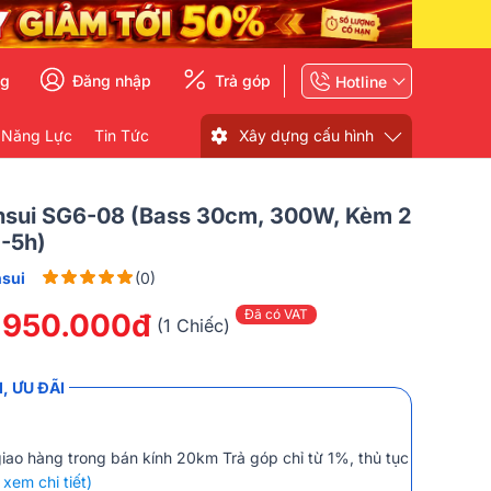
ng
Đăng nhập
Trả góp
Hotline
 Năng Lực
Tin Tức
Xây dựng cấu hình
nsui SG6-08 (Bass 30cm, 300W, Kèm 2
3-5h)
sui
(0)
Đã có VAT
.950.000đ
(1 Chiếc)
, ƯU ĐÃI
giao hàng trong bán kính 20km Trả góp chỉ từ 1%, thủ tục
 xem chi tiết)