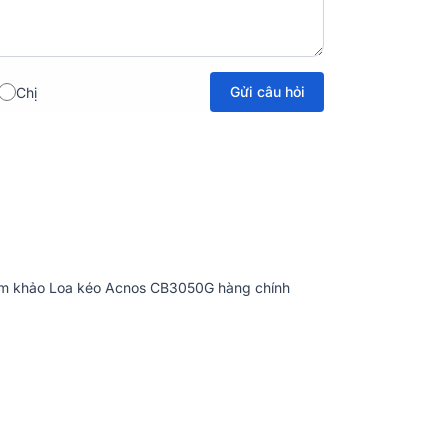
Gửi câu hỏi
Chị
hám màu đen cực chắc chắn cùng với dáng
tế, cuốn hút người dùng. Tay cầm bằng kim
ệ thống củ loa, bên trong được lót thêm một
ết kế bánh xe chắc chắn hỗ trợ người dùng
am khảo Loa kéo Acnos CB3050G hàng chính