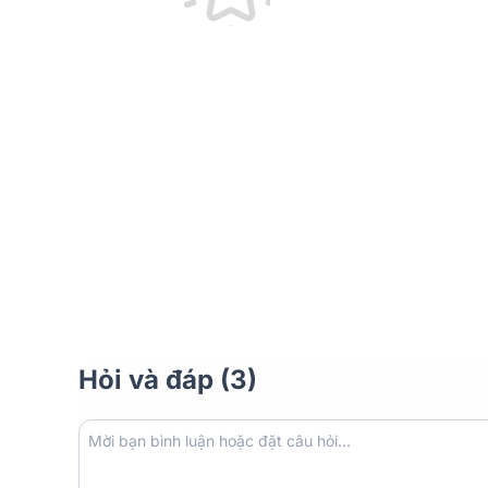
Đánh giá thiết kế loa kéo di động Sansui S
Sansui SG6-08 không có nhiều khác biệt so với các
hiện đại. Kích thước không quá to 280 (Rộng) x 430
dễ dàng di chuyển trong các không gian.
Hỏi và đáp (3)