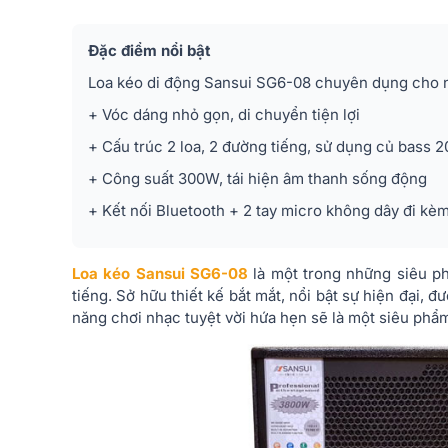
Đặc điểm nổi bật
Loa kéo di động Sansui SG6-08 chuyên dụng cho n
+ Vóc dáng nhỏ gọn, di chuyển tiện lợi
+ Cấu trúc 2 loa, 2 đường tiếng, sử dụng củ bass 
+ Công suất 300W, tái hiện âm thanh sống động
+ Kết nối Bluetooth + 2 tay micro không dây đi kè
Loa kéo Sansui SG6-08
là một trong những siêu ph
tiếng. Sở hữu thiết kế bắt mắt, nổi bật sự hiện đại, đ
năng chơi nhạc tuyệt vời hứa hẹn sẽ là một siêu phẩ