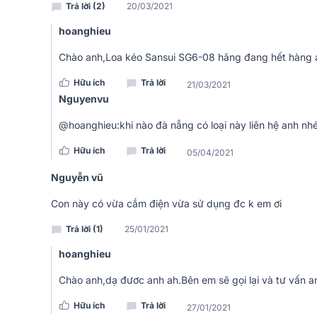
Trả lời (2)
20/03/2021
hoanghieu
Chào anh,Loa kéo Sansui SG6-08 hãng đang hết hàng 
Hữu ích
Trả lời
21/03/2021
Nguyenvu
@hoanghieu:khi nào đà nẵng có loại này liên hệ anh n
Hữu ích
Trả lời
Ngoài ra, loa Sansui SG6-08 được thiết kế thêm tay
05/04/2021
bảng mạch loa, không che chắn điều khiển, luôn đảm
Nguyễn vũ
Đánh giá chất lượng loa kéo di động Sansu
Con này có vừa cắm điện vừa sử dụng đc k em ơi
Hệ thống củ loa cao cấp
Trả lời (1)
25/01/2021
Loa Sansui SG6-08 được trang bị toàn bộ hệ thống lin
hoanghieu
cấp, được tuyển chọn kỹ càng. Gồm có 1 củ bass 30c
tượng.
Chào anh,dạ đươc anh ah.Bên em sẽ gọi lại và tư vấn a
Người dùng có thể sử dụng loa với nhiều mục đích k
Hữu ích
Trả lời
27/01/2021