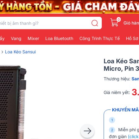
0
Giỏ hà
ẩy
Vang
Mixer
Loa Bluetooth
Công Trình Thực Tế
Hồ Sơ
›
Loa Kéo Sansui
Loa Kéo Sa
Micro, Pin 
Thương hiệu:
San
3
Giá niêm yết:
KHUYẾN MÃI
Miễn phí 
đơn giản
(click