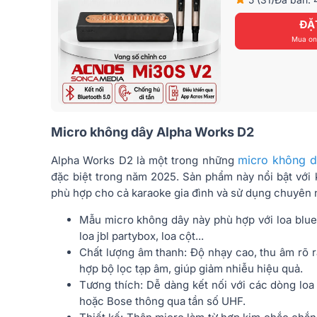
ĐẶ
Mua onl
Micro không dây Alpha Works D2
micro không 
Alpha Works D2 là một trong những
đặc biệt trong năm 2025. Sản phẩm này nổi bật với k
phù hợp cho cả karaoke gia đình và sử dụng chuyên 
Mẫu micro không dây này phù hợp với loa blue
loa jbl partybox, loa cột...
Chất lượng âm thanh: Độ nhạy cao, thu âm rõ rà
hợp bộ lọc tạp âm, giúp giảm nhiễu hiệu quả.
Tương thích: Dễ dàng kết nối với các dòng loa
hoặc Bose thông qua tần số UHF.