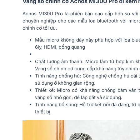
Vang số chỉnh cơ Acnos MI30U Pro đi kèm 
Acnos MI30U Pro là phiên bản cao cấp hơn so với
chuyên nghiệp cho các mẫu loa bluetooth với micr
chỉnh cơ tối ưu.
Mẫu micro không dây này phù hợp với loa blu
6ly, HDMI, cổng quang
Chất lượng âm thanh: Micro làm từ hợp kim kh
Vang số chỉnh cơ cung cấp khả năng tùy chỉnh e
Tính năng chống hú: Công nghệ chống hú cải t
sử dụng ở không gian rộng.
Thiết kế: Micro có khả năng chống bám vân ta
vang số nhỏ gọn, dễ lắp đặt và sử dụng.
Tính năng bổ sung: Hỗ trợ kết nối đa dạng, từ
thiết bị.