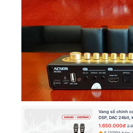
Vang số chỉnh c
DSP, DAC 24bit, 
1.650.000đ
2.
5 (31)
Đã bán: 