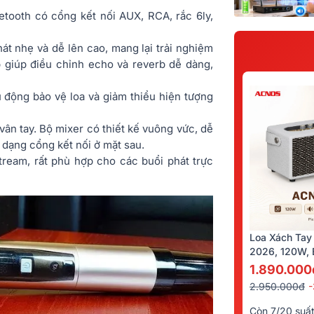
tooth có cổng kết nối AUX, RCA, rắc 6ly,
át nhẹ và dễ lên cao, mang lại trải nghiệm
 giúp điều chỉnh echo và reverb dễ dàng,
động bảo vệ loa và giảm thiểu hiện tượng
ân tay. Bộ mixer có thiết kế vuông vức, dễ
a dạng cổng kết nối ở mặt sau.
tream, rất phù hợp cho các buổi phát trực
Loa Xách Tay
2026, 120W, B
Kèm 2 Tay Mi
1.890.000
2.950.000đ
Còn 7/20 suấ