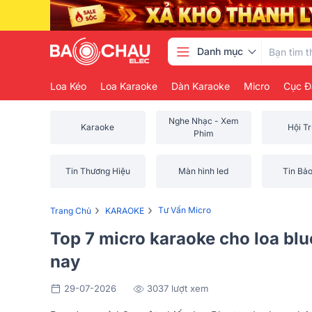
Danh mục
Loa Kéo
Loa Karaoke
Dàn Karaoke
Micro
Cục Đ
Nghe Nhạc - Xem
Karaoke
Hội T
Phim
Tin Thương Hiệu
Màn hình led
Tin Bả
›
›
Tư Vấn Micro
Trang Chủ
KARAOKE
Top 7 micro karaoke cho loa blu
nay
29-07-2026
3037 lượt xem