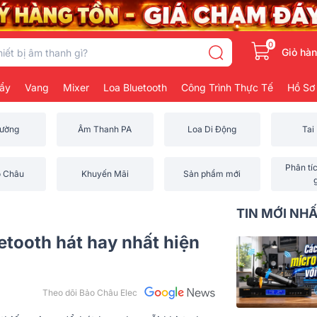
0
Giỏ hà
ẩy
Vang
Mixer
Loa Bluetooth
Công Trình Thực Tế
Hồ Sơ
rường
Âm Thanh PA
Loa Di Động
Tai
Phân tí
o Châu
Khuyến Mãi
Sản phẩm mới
TIN MỚI NH
etooth hát hay nhất hiện
Theo dõi Bảo Châu Elec