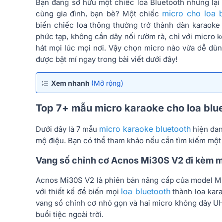
Bạn đang sở hữu một chiếc loa Bluetooth nhưng lại 
micro cho loa 
cùng gia đình, bạn bè? Một chiếc
biến chiếc loa thông thường trở thành dàn karaoke
phức tạp, không cần dây nối rườm rà, chỉ với micro k
hát mọi lúc mọi nơi. Vậy chọn micro nào vừa dễ dùng
được bật mí ngay trong bài viết dưới đây!
Xem nhanh
(Mở rộng)
Top 7+ mẫu micro karaoke cho loa blu
micro karaoke bluetooth
Dưới đây là 7 mẫu
hiện đan
mộ điệu. Bạn có thể tham khảo nếu cần tìm kiếm mộ
Vang số chỉnh cơ Acnos Mi30S V2 đi kèm m
Acnos Mi30S V2 là phiên bản nâng cấp của model M
loa bluetooth
với thiết kế để biến mọi
thành loa kar
vang số chỉnh cơ nhỏ gọn và hai micro không dây UH
buổi tiệc ngoài trời.