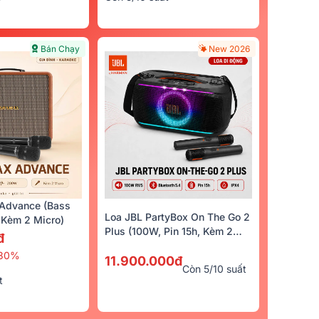
Bán Chạy
New 2026
Advance (Bass
Loa JBL PartyBox On The Go 2
Kèm 2 Micro)
Plus (100W, Pin 15h, Kèm 2
đ
Micro)
30%
11.900.000đ
Còn 5/10 suất
t