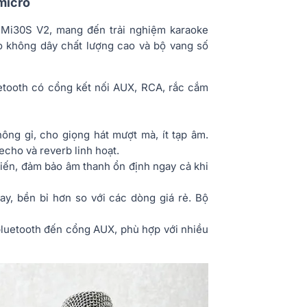
micro
 Mi30S V2, mang đến trải nghiệm karaoke
o không dây chất lượng cao và bộ vang số
etooth có cổng kết nối AUX, RCA, rắc cắm
ông gỉ, cho giọng hát mượt mà, ít tạp âm.
cho và reverb linh hoạt.
iến, đảm bảo âm thanh ổn định ngay cả khi
y, bền bỉ hơn so với các dòng giá rẻ. Bộ
 bluetooth đến cổng AUX, phù hợp với nhiều