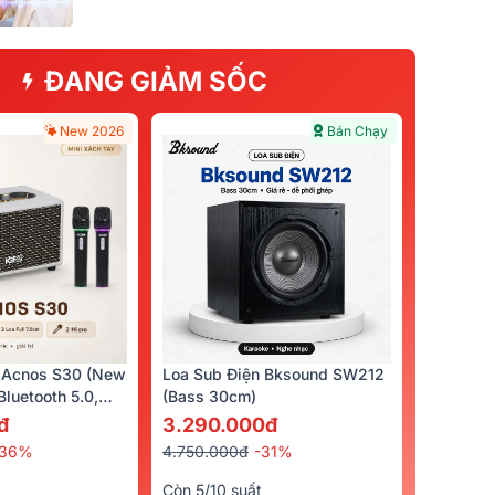
ĐANG GIẢM SỐC
New 2026
Bán Chạy
 Acnos S30 (New
Loa Sub Điện Bksound SW212
luetooth 5.0,
(bass 30cm)
cro)
đ
3.290.000đ
-36%
4.750.000đ
-31%
t
Còn 5/10 suất