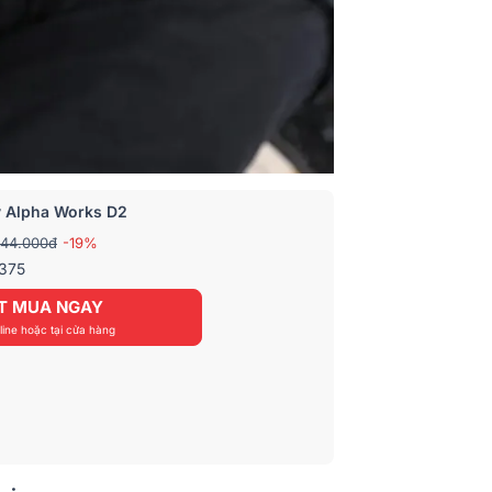
 Alpha Works D2
444.000đ
-19%
 375
T MUA NGAY
ine hoặc tại cửa hàng