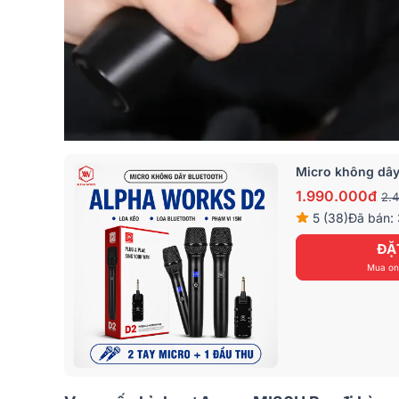
Micro không dây
1.990.000đ
2.
5 (38)
Đã bán:
ĐẶ
Mua onl