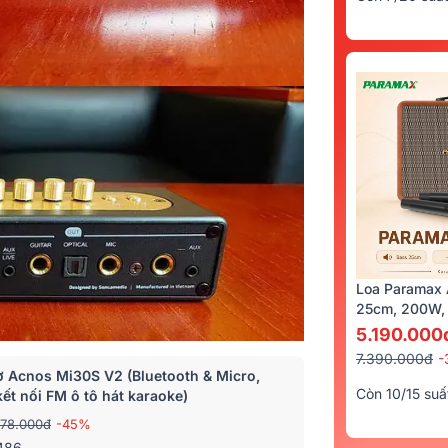
Loa Paramax 
25cm, 200W, 
5.190.000
7.390.000đ
-
ơ Acnos Mi30S V2 (Bluetooth & Micro,
Còn 10/15 suấ
kết nối FM ô tô hát karaoke)
978.000đ
-45%
486