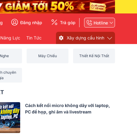
ng
Đăng nhập
Trả góp
Hotline
 Năng Lực
Tin Tức
Xây dựng cấu hình
 Nghe
Máy Chiếu
Thiết Kế Nội Thất
ch chuyên
gia
ẤT
Cách kết nối micro không dây với laptop,
PC để họp, ghi âm và livestream