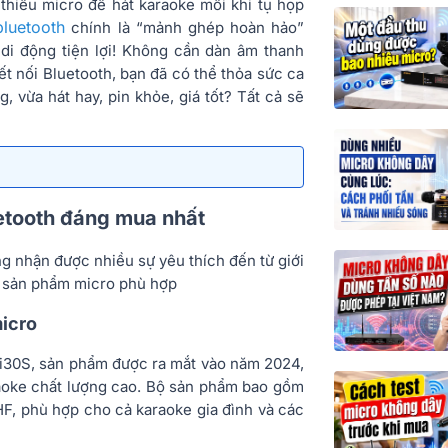
thiếu micro để hát karaoke mỗi khi tụ họp
bluetooth
chính là “mảnh ghép hoàn hảo”
 di động tiện lợi! Không cần dàn âm thanh
ết nối Bluetooth, bạn đã có thể thỏa sức ca
, vừa hát hay, pin khỏe, giá tốt? Tất cả sẽ
etooth đáng mua nhất
g nhận được nhiều sự yêu thích đến từ giới
t sản phẩm micro phù hợp
icro
i30S, sản phẩm được ra mắt vào năm 2024,
aoke chất lượng cao. Bộ sản phẩm bao gồm
F, phù hợp cho cả karaoke gia đình và các