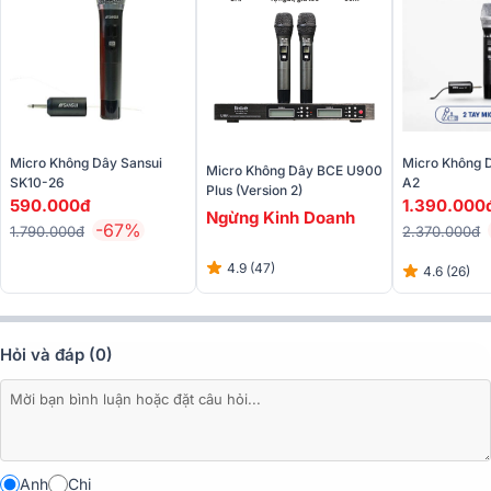
trạng thái hoạt động, đồng thời có công tắc bật/tắt, nguồn.
Đánh giá chất lượng của Micro không dây Sumico
UHF 200
Micro không dây bắt sóng ổn định
Micro Không Dây Sansui
Micro Không 
Micro Không Dây BCE U900
SK10-26
A2
Plus (Version 2)
590.000đ
1.390.000
Ngừng Kinh Doanh
-67%
1.790.000đ
2.370.000đ
4.9 (47)
4.6 (26)
Hỏi và đáp (0)
Anh
Chị