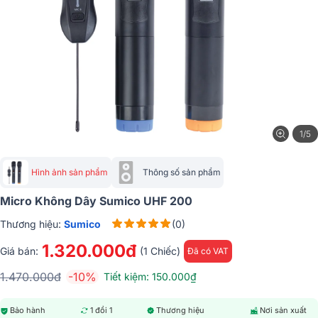
1/5
Hình ảnh sản phẩm
Thông số sản phẩm
Micro Không Dây Sumico UHF 200
Thương hiệu:
Sumico
(0)
1.320.000đ
Giá bán:
(1 Chiếc)
Đã có VAT
1.470.000đ
-10%
Tiết kiệm: 150.000₫
Bảo hành
1 đổi 1
Thương hiệu
Nơi sản xuất