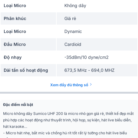
Loại Micro
Không dây
Phân khúc
Giá rẻ
Loại Micro
Dynamic
Đầu Micro
Cardioid
Độ nhạy
-35dBm/10 dyne/cm2
Dải tần số hoạt động
673,5 MHz - 694,0 MHZ
Số kênh hoạt động
50
Xem đầy đủ thông số
Dải tần số âm thanh
40Hz ~ 18Hz
đáp ứng
Đặc điểm nổi bật
Micro không dây Sumico UHF 200 là micro nhỏ gọn giá rẻ, thiết kế đẹp mắt
Pin sử dụng
lithium
phù hợp các hoạt động như thuyết trình, hội họp, sự kiện, hát live biểu diễn,
hát karaoke…
Thời gian sạc
khoảng 3 giờ
- Micro hát nhẹ, bắt mic và chống hú rít tốt rất lý tưởng cho hát live biểu