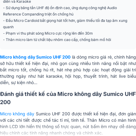
diễn và Karaoke
Nhập khẩu & Phân
Công ty TNHH Quốc Tế Anh Duy
- Sử dụng băng tần UHF độ ổn định cao, ứng dụng công nghệ Audio
phối
Reference Companding triệt ồn chống hú
- Đầu Micro Cardioid bắt giọng hát tốt hơn, giảm thiểu tối đa tạp âm xung
quanh
- Phạm vi thu phát sóng Micro cực rộng lên đến 30m
- Thân micro làm từ chất liệu nhôm cao cấp, chống bám mồ hôi
Micro không dây Sumico UHF 200
là dòng micro giá rẻ, chính hãng
sở hữu thiết kế hiện đại, nhỏ gọn cùng nhiều tính năng nổi bật như
bắt micro tốt, chống hú rít, hát nhẹ phù hợp các hoạt động giải trí
thường ngày như hát karaoke, hội họp, thuyết trình, hát live biểu
diễn, sự kiện nhỏ…
Đánh giá thiết kế của Micro không dây Sumico UHF
200
Micro không dây
Sumico UHF 200 được thiết kế hiện đại, đơn giả
với các chi tiết được chế tác tỉ mỉ, tinh tế. Thân Micro có màn hình
hình LCD lớn hiển thị thông số trực quan, nút bấm êm nhạy dễ dàng
hiệu chỉnh các tính năng nhanh chóng và chính xác.