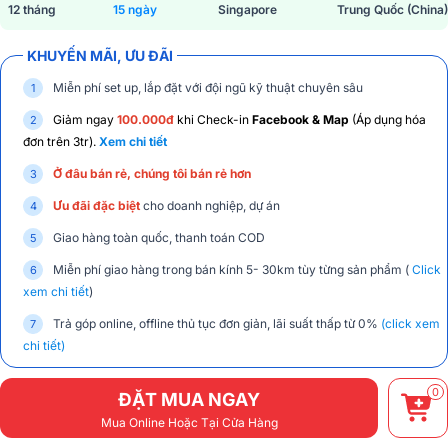
12 tháng
15 ngày
Singapore
Trung Quốc (China)
KHUYẾN MÃI, ƯU ĐÃI
Miễn phí set up, lắp đặt với đội ngũ kỹ thuật chuyên sâu
Giảm ngay
100.000đ
khi Check-in
Facebook & Map
(Áp dụng hóa
đơn trên 3tr).
Xem chi tiết
Ở đâu bán rẻ, chúng tôi bán rẻ hơn
Ưu đãi đặc biệt
cho doanh nghiệp, dự án
Giao hàng toàn quốc, thanh toán COD
Miễn phí giao hàng trong bán kính 5- 30km tùy từng sản phẩm (
Click
xem chi tiết
)
Trả góp online, offline thủ tục đơn giản, lãi suất thấp từ 0%
(click xem
chi tiết)
0
ĐẶT MUA NGAY
Mua Online Hoặc Tại Cửa Hàng