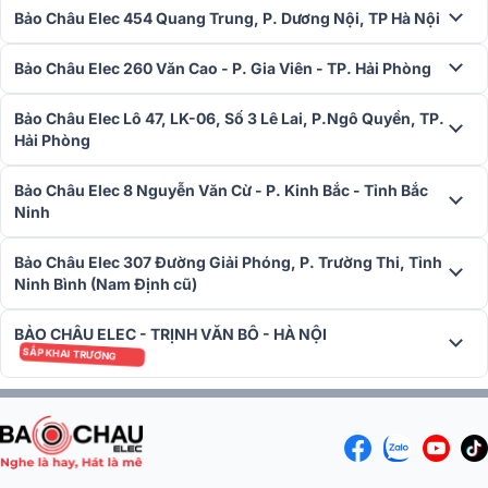
Bảo Châu Elec 454 Quang Trung, P. Dương Nội, TP Hà Nội
Micro không dây hát karaoke CHÍNH
HÃNG, giá RẺ đến chuyên nghiệp, Cao
Bảo Châu Elec 260 Văn Cao - P. Gia Viên - TP. Hải Phòng
Cấp
Click và tìm hiểu thêm các mẫu micro không
Bảo Châu Elec Lô 47, LK-06, Số 3 Lê Lai, P.Ngô Quyền, TP.
dây khác tại Bảo Châu elec. Bán các loại
Hải Phòng
micro karaoke có dây giá rẻ, không dây cao
cấp chuyên nghiệp chính hãng với giá tốt
nhất dùng cho phòng hát gia đình và kinh doanh..
Bảo Châu Elec 8 Nguyễn Văn Cừ - P. Kinh Bắc - Tỉnh Bắc
Ninh
Bảo Châu Elec 307 Đường Giải Phóng, P. Trường Thi, Tỉnh
Ninh Bình (Nam Định cũ)
BẢO CHÂU ELEC - TRỊNH VĂN BÔ - HÀ NỘI
SẮP KHAI TRƯƠNG