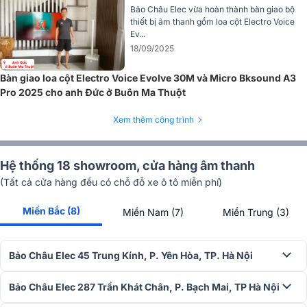
rẻ, cực hay 2026
Bảo Châu Elec vừa hoàn thành bàn giao bộ
thiết bị âm thanh gồm loa cột Electro Voice
Bạn có biết micro không dây UHF cho loa kéo
Ev...
giá rẻ, hát cực hay không? Bảo Châu Elec gợi
18/09/2025
ý top 5 mẫu đáng mua nhất được đông đảo
mọi người yêu thích.
Bàn giao loa cột Electro Voice Evolve 30M và Micro Bksound A3
Thông số kỹ thuật
Pro 2025 cho anh Đức ở Buôn Ma Thuột
Loại Micro: Dynamic
Xem thêm công trình
Đầu Micro: Cardioid
Độ nhạy: -35dBm/10 dyne/cm2
Dải tần số hoạt động: 673,5 MHz - 694,0 MHZ
Hệ thống 18 showroom, cửa hàng âm thanh
Số kênh hoạt động: 50
Dải tần số âm thanh đáp ứng: 40Hz ~ 18Hz
(Tất cả cửa hàng đều có chỗ đỗ xe ô tô miễn phí)
Pin sử dụng: lithium
Thời gian sạc: khoảng 3 giờ.
Miền Bắc (8)
Miền Nam (7)
Miền Trung (3)
Micro không dây Sumico UHF 200
đang được phân phối chính
hãng tại hệ thống showroom
Bảo Châu Elec
. Quý khách hàng c
Bảo Châu Elec 45 Trung Kính, P. Yên Hòa, TP. Hà Nội
nhu cầu sở hữu bộ micro không dây BBS cao cấp này có thể đặt
mua ngay tại website, goi tới hotline
1900.0255
hoặc tới trực tiế
Bảo Châu Elec 287 Trần Khát Chân, P. Bạch Mai, TP Hà Nội
showroom gần nhất của chúng tôi để được tham quan và mua sắm.