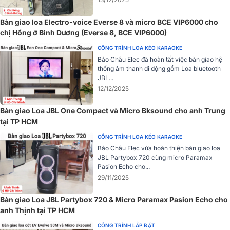
chuẩn xác ngay cả khi bạn đưa micro cách xa miệng.
Chất âm hoàn hảo, ấn tượng
Bàn giao loa Electro-voice Everse 8 và micro BCE VIP6000 cho
chị Hồng ở Bình Dương (Everse 8, BCE VIP6000)
Nhờ được thiết kế chuyên dụng nên micro Sumico UHF 200 bắt
micro tốt, chất âm rõ ràng cho người nghe cảm nhận được âm thanh
CÔNG TRÌNH LOA KÉO KARAOKE
trung thực, truyền cảm. Người hát có thể thoải mái thể hiện những
Bảo Châu Elec đã hoàn tất việc bàn giao hệ
thống âm thanh di động gồm Loa bluetooth
nốt cao, nốt trầm của mình mà vẫn mượt mà, luyến láy chuyên
JBL...
nghiệp.
12/12/2025
Phạm vi bắt sóng rộng
Bàn giao Loa JBL One Compact và Micro Bksound cho anh Trung
Micro không dây Sumico UHF 200
có phạm vi bắt sóng lên đến
tại TP HCM
30m và sử dụng pin lithium cho khả năng giúp người dùng sử dụng
CÔNG TRÌNH LOA KÉO KARAOKE
trong nhiều giờ với chất âm thanh ổn định. Thời gian sạc micro
Bảo Châu Elec vừa hoàn thiện bàn giao loa
khoảng 3 giờ.
JBL Partybox 720 cùng micro Paramax
Pasion Echo cho...
Ứng dụng
29/11/2025
Micro không dây Sumico UHF 200 phù hợp với các mẫu loa kéo, loa
cột,loa bluetooth... để hát karaoke hay thuyết trình
Bàn giao Loa JBL Partybox 720 & Micro Paramax Pasion Echo cho
anh Thịnh tại TP HCM
TOP 5 Micro không dây UHF cho loa kéo giá
CÔNG TRÌNH LẮP ĐẶT