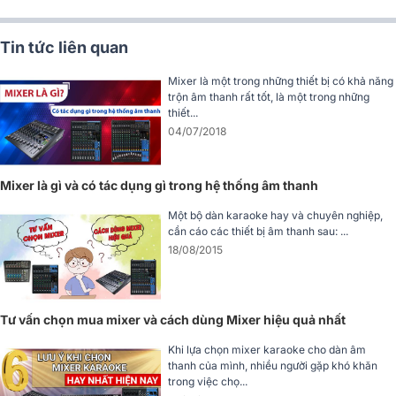
đầu vào ở Layer A, các bus monitor ở Layer C và hiệu ứng ở Layer
D. Với scribble strip đi kèm, việc Quản lý các lớp này trở nên dễ
Tin tức liên quan
dàng, không còn cảnh “4 lớp băng dính” gây rối như trước nữa.
Mixer là một trong những thiết bị có khả năng
trộn âm thanh rất tốt, là một trong những
thiết...
04/07/2018
Mixer là gì và có tác dụng gì trong hệ thống âm thanh
Một bộ dàn karaoke hay và chuyên nghiệp,
cần cáo các thiết bị âm thanh sau: ...
18/08/2015
Tư vấn chọn mua mixer và cách dùng Mixer hiệu quả nhất
Khi lựa chọn mixer karaoke cho dàn âm
thanh của mình, nhiều người gặp khó khăn
trong việc chọ...
Màn hình cảm ứng 7 inch trực Quan, sắc nét