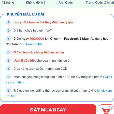
12 tháng
Không đổi trả
Anh Quốc
Trung Quốc (China)
KHUYẾN MÃI, ƯU ĐÃI
Lưu ý: Giá bán có thể thay đổi theo tỷ giá
Giá bán chưa bao gồm VAT
Giảm ngay
100.000đ
khi Check-in
Facebook & Map
(Áp dụng hóa
đơn trên 3tr).
Xem chi tiết
Ở đâu bán rẻ, chúng tôi bán rẻ hơn
Ưu đãi đặc biệt
cho doanh nghiệp, dự án
Giao hàng toàn quốc, thanh toán COD
Miễn phí giao hàng trong bán kính 5- 30km tùy từng sản phẩm (
Click
xem chi tiết
)
Trả góp online, offline thủ tục đơn giản, lãi suất thấp từ 0%
(click xem
chi tiết)
0
ĐẶT MUA NGAY