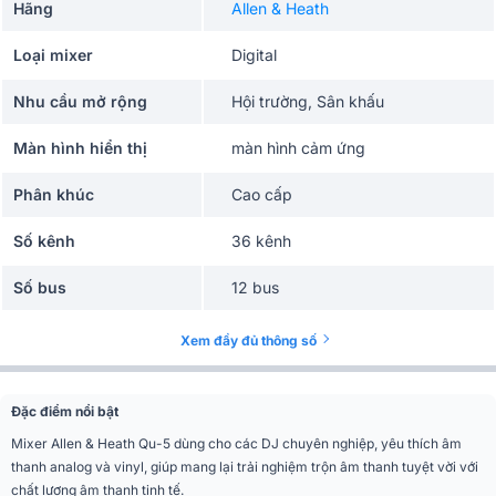
Hãng
Allen & Heath
Loại mixer
Digital
Nhu cầu mở rộng
Hội trường, Sân khấu
Màn hình hiển thị
màn hình cảm ứng
Phân khúc
Cao cấp
Số kênh
36 kênh
Số bus
12 bus
Balanced Combi XLR/Jack,
Đầu vào Mic/Line
Xem đầy đủ thông số
preamp recall, -60 đến 0 dBu
Pad TRS
20 dB (cố định)
Đặc điểm nổi bật
Tăng preamp
0 – +60 dB, bước 1 dB
Mixer Allen & Heath Qu-5 dùng cho các DJ chuyên nghiệp, yêu thích âm
thanh analog và vinyl, giúp mang lại trải nghiệm trộn âm thanh tuyệt vời với
Mức đầu vào tối đa
+16 dBu (Mic), +30 dBu (TRS)
chất lượng âm thanh tinh tế.