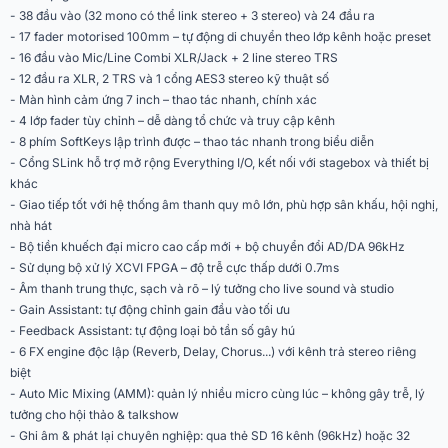
- 38 đầu vào (32 mono có thể link stereo + 3 stereo) và 24 đầu ra
Phantom Power
+48 V
- 17 fader motorised 100mm – tự động di chuyển theo lớp kênh hoặc preset
2 x TRS 1/4", +4 dBu nominal, ±24
- 16 đầu vào Mic/Line Combi XLR/Jack + 2 line stereo TRS
Đầu vào Line Stereo
dB trim
- 12 đầu ra XLR, 2 TRS và 1 cổng AES3 stereo kỹ thuật số
XLR cân bằng, TRS 1/4" A/B, max
- Màn hình cảm ứng 7 inch – thao tác nhanh, chính xác
Đầu ra
+22 dBu, <75 Ω trở kháng
- 4 lớp fader tùy chỉnh – dễ dàng tổ chức và truy cập kênh
2 kênh, 44.1-96 kHz, balanced
- 8 phím SoftKeys lập trình được – thao tác nhanh trong biểu diễn
AES Out
XLR
- Cổng SLink hỗ trợ mở rộng Everything I/O, kết nối với stagebox và thiết bị
SLink EtherCON, dSnake 40 in/60
khác
Mạng & Kỹ thuật số
out, DX 32/32, GigaACE 128/128
- Giao tiếp tốt với hệ thống âm thanh quy mô lớn, phù hợp sân khấu, hội nghị,
Qu-Drive/SD ghi phát, stereo & đa
nhà hát
USB Audio
kênh, 24-bit, 48/96 kHz
- Bộ tiền khuếch đại micro cao cấp mới + bộ chuyển đổi AD/DA 96kHz
Màn hình cảm ứng 7 inch, 8
- Sử dụng bộ xử lý XCVI FPGA – độ trễ cực thấp dưới 0.7ms
Điều khiển
SoftKeys, 8 Mute/DCA groups
- Âm thanh trung thực, sạch và rõ – lý tưởng cho live sound và studio
38 in, 28 bus, XCVI Core, dải động
- Gain Assistant: tự động chỉnh gain đầu vào tối ưu
Hệ thống
110 dB, THD+N <0.005%
- Feedback Assistant: tự động loại bỏ tần số gây hú
- 6 FX engine độc lập (Reverb, Delay, Chorus...) với kênh trả stereo riêng
Đáp tuyến tần số
20Hz - 20kHz ±0.5 dB
biệt
- Auto Mic Mixing (AMM): quản lý nhiều micro cùng lúc – không gây trễ, lý
Độ trễ
<0.7 ms (Mic đến Main)
tưởng cho hội thảo & talkshow
100-240V AC, 70W (Qu-5) / 75W
- Ghi âm & phát lại chuyên nghiệp: qua thẻ SD 16 kênh (96kHz) hoặc 32
Nguồn điện