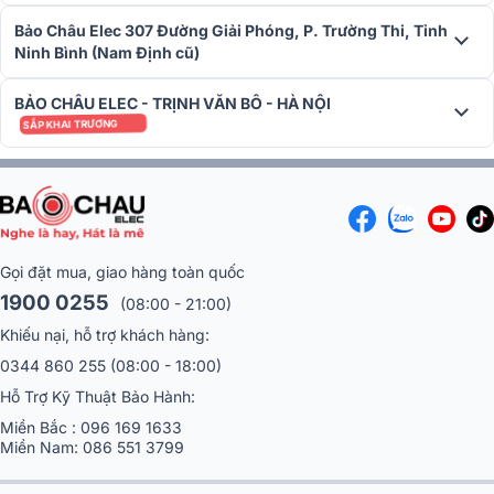
giám sát tín hiệu và tự điều chỉnh gain nếu xuất hiện nguy cơ Quá tải
(clipping), giúp bảo vệ hệ thống và duy trì chất lượng âm thanh ổn
Bảo Châu Elec 307 Đường Giải Phóng, P. Trường Thi, Tỉnh
định.
Ninh Bình (Nam Định cũ)
BẢO CHÂU ELEC - TRỊNH VĂN BÔ - HÀ NỘI
SẮP KHAI TRƯƠNG
Gọi đặt mua, giao hàng toàn quốc
1900 0255
(08:00 - 21:00)
Khiếu nại, hỗ trợ khách hàng:
0344 860 255
(08:00 - 18:00)
Hỗ Trợ Kỹ Thuật Bảo Hành:
Miền Bắc :
096 169 1633
Miền Nam:
086 551 3799
Feedback Assist - Tự động khử hú hiệu Quả, bảo vệ loa và tai