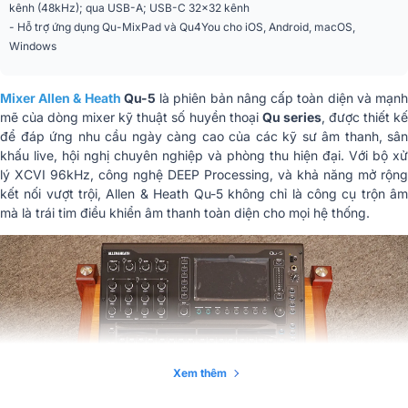
(Qu-5D)
kênh (48kHz); qua USB-A; USB-C 32x32 kênh
32 kênh, HPF, PEQ 4 băng,
- Hỗ trợ ứng dụng Qu-MixPad và Qu4You cho iOS, Android, macOS,
Xử lý tín hiệu
compressor, gate, delay
Windows
6 engine (Reverb, Delay, Chorus,
FX nội bộ
Flanger, Phaser)
Mixer Allen & Heath
Qu-5
là phiên bản nâng cấp toàn diện và mạn
Kích thước tịnh
mẽ của dòng mixer kỹ thuật số huyền thoại
Qu series
, được thiết k
440 x 213 x 476mm
(RxCxS)
để đáp ứng nhu cầu ngày càng cao của các kỹ sư âm thanh, sân
khấu live, hội nghị chuyên nghiệp và phòng thu hiện đại. Với bộ xử
Trọng lượng tịnh
10kg
lý XCVI 96kHz, công nghệ DEEP Processing, và khả năng mở rộng
kết nối vượt trội, Allen & Heath Qu-5 không chỉ là công cụ trộn âm
Kích thước vận chuyển
mà là trái tim điều khiển âm thanh toàn diện cho mọi hệ thống.
570 x 310 x 640mm
(RxCxS)
Trọng lượng vận
12.6kg
chuyển
Nhập khẩu & Phân
CÔNG TY TNHH SONOS LIBRA
phối
VIỆT NAM
Xem thêm