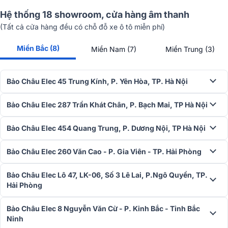
Hệ thống 18 showroom, cửa hàng âm thanh
(Tất cả cửa hàng đều có chỗ đỗ xe ô tô miễn phí)
2.Các tính năng nổi trội của Mixer Allen & Heath Qu-
Miền Bắc (8)
Miền Nam (7)
Miền Trung (3)
5
Ghi âm và playback đa kênh Qua USB-C
Bảo Châu Elec 45 Trung Kính, P. Yên Hòa, TP. Hà Nội
Mixer Allen & Heath Qu-5 hỗ trợ ghi âm và phát lại đa kênh
(multitrack) lên tới
32 kênh
thông Qua cổng USB-C, tương thích vớ
Bảo Châu Elec 287 Trần Khát Chân, P. Bạch Mai, TP Hà Nội
macOS (core compliant) và có driver riêng cho Windows. Cổng
USB-A vẫn được giữ lại để phục vụ chức năng ghi âm/stereo
Bảo Châu Elec 454 Quang Trung, P. Dương Nội, TP Hà Nội
playback đơn giản. Đây là một tính năng cực kỳ hữu dụng cho
studio tại nhà, biểu diễn live, hoặc ghi âm rehearsal.
Bảo Châu Elec 260 Văn Cao - P. Gia Viên - TP. Hải Phòng
Auto Gain và Gain Assist - Tự động cân chỉnh đầu vào thông
minh
Bảo Châu Elec Lô 47, LK-06, Số 3 Lê Lai, P.Ngô Quyền, TP.
Hải Phòng
Bàn mixer
Allen & Heath Qu-5 tích hợp tính năng Auto Gain, cho
phép mixer tự động phân tích và thiết lập mức gain tối ưu cho
Bảo Châu Elec 8 Nguyễn Văn Cừ - P. Kinh Bắc - Tỉnh Bắc
micro. Kỹ thuật viên chỉ cần nhấn nút "Auto Set", thiết bị sẽ “nghe”
Ninh
và thiết lập mức gain phù hợp. Ngoài ra, Gain Assist sẽ tiếp tục