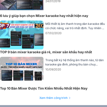
24/01/2019
Màn hình cảm ứng mới
7 inch
(so với 5 inch trên bản cũ) trên Allen &
Heath Qu-5 mang đến khả năng điều khiển trực tiếp và hiển thị toàn
6 lưu ý giúp bạn chọn Mixer karaoke hay nhất hiện nay
bộ thông tin Quan trọng như gate, compressor, EQ, hiệu ứng, giúp
kỹ thuật viên dễ dàng theo dõi và thao tác nhanh chóng. Đây là một
Mỗi thiết bị âm thanh trong dàn karaoke đều
điểm cộng lớn trong việc tăng tốc xử lý kỹ thuật trong các show
có chức năng, vai trò nhất định. Tuy nhiên ...
diễn gấp gáp.
07/02/2020
TOP 9 bàn mixer karaoke giá rẻ, mixer sân khấu hay nhất
Trong bất kỳ hệ thống âm thanh nào, từ dàn
karaoke gia đình, phòng thu bán chuy...
10/09/2020
Top 10 Bàn Mixer Được Tìm Kiếm Nhiều Nhất Hiện Nay
Xem thêm công trình