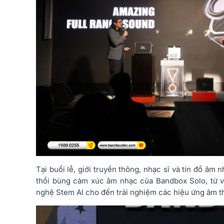
Tại buổi lễ, giới truyền thông, nhạc sĩ và tín đồ âm
thổi bùng cảm xúc âm nhạc của Bandbox Solo, từ vi
nghệ Stem AI cho đến trải nghiệm các hiệu ứng âm t