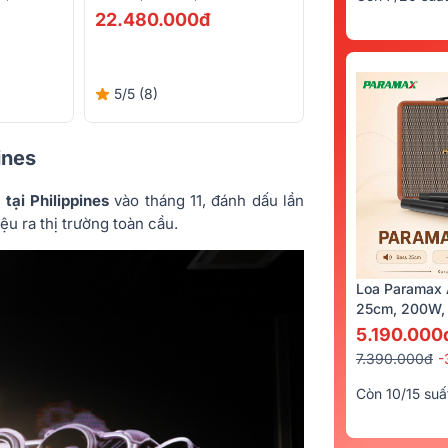
5.4)
5.4)
22.480.000đ
29.900.000đ
5/5
(8)
5/5
(4)
ines
tại Philippines
vào tháng 11, đánh dấu lần
ệu ra thị trường toàn cầu.
Loa Paramax 
25cm, 200W, 
5.190.000
7.390.000đ
-
Còn 10/15 suấ