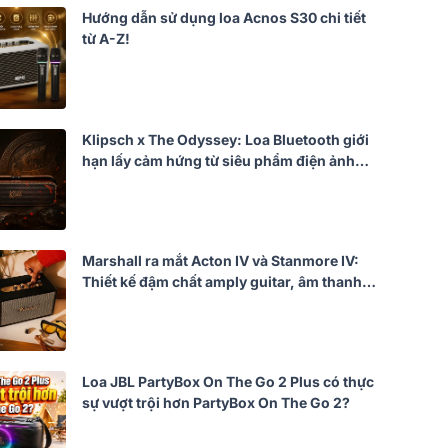
Hướng dẫn sử dụng loa Acnos S30 chi tiết
từ A-Z!
Klipsch x The Odyssey: Loa Bluetooth giới
hạn lấy cảm hứng từ siêu phẩm điện ảnh
của Christopher Nolan
Marshall ra mắt Acton IV và Stanmore IV:
Thiết kế đậm chất amply guitar, âm thanh
mạnh mẽ hơn
Loa JBL PartyBox On The Go 2 Plus có thực
sự vượt trội hơn PartyBox On The Go 2?