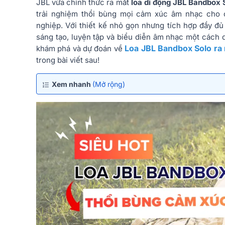
JBL vừa chính thức ra mắt
loa di động JBL Bandbox 
trải nghiệm thổi bùng mọi cảm xúc âm nhạc cho c
nghiệp. Với thiết kế nhỏ gọn nhưng tích hợp đầy đ
sáng tạo, luyện tập và biểu diễn âm nhạc một cách 
Loa JBL Bandbox Solo ra
khám phá và dự đoán về
trong bài viết sau!
Xem nhanh
(Mở rộng)