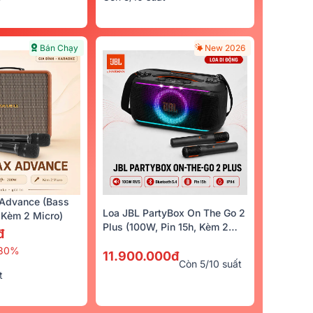
Bán Chạy
New 2026
Advance (Bass
Loa JBL PartyBox On The Go 2
Kèm 2 Micro)
Plus (100W, Pin 15h, Kèm 2
đ
Micro)
30%
11.900.000đ
Còn 5/10 suất
t