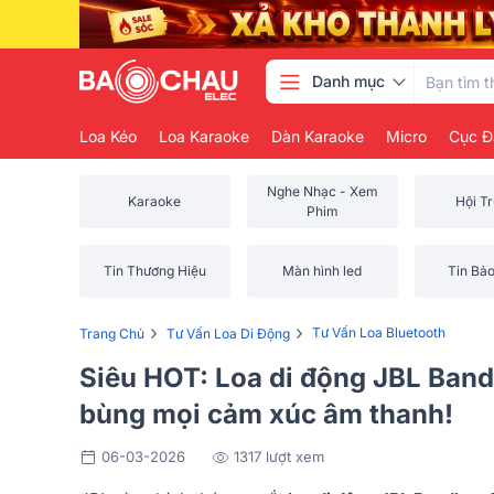
Danh mục
Loa Kéo
Loa Karaoke
Dàn Karaoke
Micro
Cục Đ
Nghe Nhạc - Xem
Karaoke
Hội T
Phim
Tin Thương Hiệu
Màn hình led
Tin Bả
›
›
Tư Vấn Loa Bluetooth
Trang Chủ
Tư Vấn Loa Di Động
Siêu HOT: Loa di động JBL Band
bùng mọi cảm xúc âm thanh!
06-03-2026
1317 lượt xem