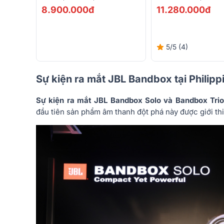
IPX4)
8.900.000đ
11.280.000đ
5/5
(4)
Sự kiện ra mắt JBL Bandbox tại Philipp
Sự kiện ra mắt JBL Bandbox Solo và Bandbox Trio 
đầu tiên sản phẩm âm thanh đột phá này được giới thi