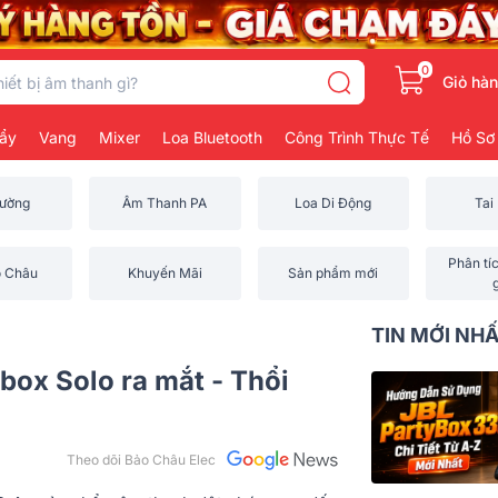
0
Giỏ hà
ẩy
Vang
Mixer
Loa Bluetooth
Công Trình Thực Tế
Hồ Sơ
rường
Âm Thanh PA
Loa Di Động
Tai
Phân tí
o Châu
Khuyến Mãi
Sản phẩm mới
TIN MỚI NH
box Solo ra mắt - Thổi
Theo dõi Bảo Châu Elec