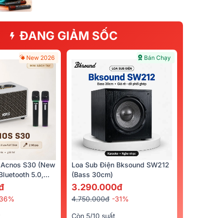
ĐANG GIẢM SỐC
New 2026
Bán Chạy
Bán Chạy
 Acnos S30 (New
Loa Sub Điện Bksound SW212
luetooth 5.0,
(bass 30cm)
cro)
đ
3.290.000đ
-36%
4.750.000đ
-31%
 720
uetooth
t
Còn 5/10 suất