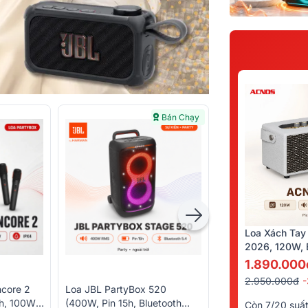
Bán Chạy
Loa Xách Tay
2026, 120W, B
Kèm 2 Tay Mi
1.890.000
2.950.000đ
ncore 2
Loa JBL PartyBox 520
Loa JBL PartyBox
5h, 100W,
(400W, Pin 15h, Bluetooth
(800W, Pin 15h, Bl
Còn 7/20 suấ