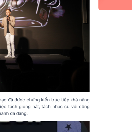
 nhạc đã được chứng kiến trực tiếp khả năng
ệc tách giọng hát, tách nhạc cụ với công
hanh đa dạng.