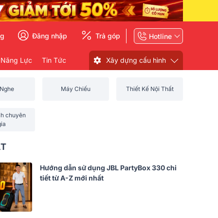
ng
Đăng nhập
Trả góp
Hotline
 Năng Lực
Tin Tức
Xây dựng cấu hình
 Nghe
Máy Chiếu
Thiết Kế Nội Thất
ch chuyên
gia
ẤT
Hướng dẫn sử dụng JBL PartyBox 330 chi
tiết từ A-Z mới nhất