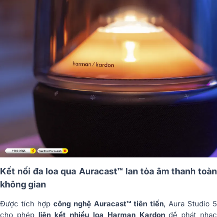
Kết nối đa loa qua Auracast™ lan tỏa âm thanh toàn
không gian
Được tích hợp
công nghệ Auracast™ tiên tiến
, Aura Studio 
cho phép
liên kết nhiều loa Harman Kardon
để phát nhạ