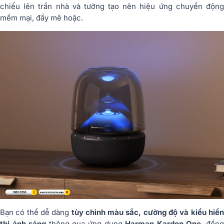
chiếu lên trần nhà và tường tạo nên hiệu ứng chuyển động
mềm mại, đầy mê hoặc.
Bạn có thể dễ dàng
tùy chỉnh màu sắc, cường độ và kiểu hiể
thị ánh sáng
thông qua ứng dụng
Harman Kardon One
, đồn