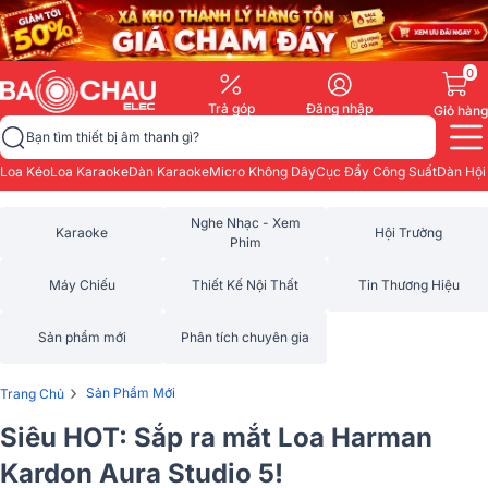
0
Trả góp
Đăng nhập
Giỏ hàng
Bạn tìm thiết bị âm thanh gì?
Loa Kéo
Loa Karaoke
Dàn Karaoke
Micro Không Dây
Cục Đẩy Công Suất
Dàn Hội
Nghe Nhạc - Xem
Karaoke
Hội Trường
Phim
Máy Chiếu
Thiết Kế Nội Thất
Tin Thương Hiệu
Sản phẩm mới
Phân tích chuyên gia
›
Sản Phẩm Mới
Trang Chủ
Siêu HOT: Sắp ra mắt Loa Harman
Kardon Aura Studio 5!