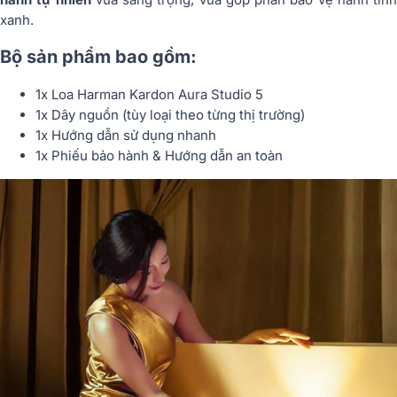
xanh.
Bộ sản phẩm bao gồm:
1x Loa Harman Kardon Aura Studio 5
1x Dây nguồn (tùy loại theo từng thị trường)
1x Hướng dẫn sử dụng nhanh
1x Phiếu bảo hành & Hướng dẫn an toàn