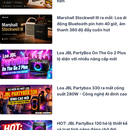
hơn
Marshall Stockwell III ra mắt: Loa di
động Bluetooth pin hơn 40 giờ, âm
thanh 360 độ đầy cuốn hút
Loa JBL PartyBox On The Go 2 Plus
lộ diện với nhiều nâng cấp mới
Loa JBL Partybox 330 ra mắt công
suất 280W - Công nghệ AI đỉnh cao
HOT: JBL PartyBox 130 hé lộ thiết kế
và loạt tính năng đáng chờ đợi