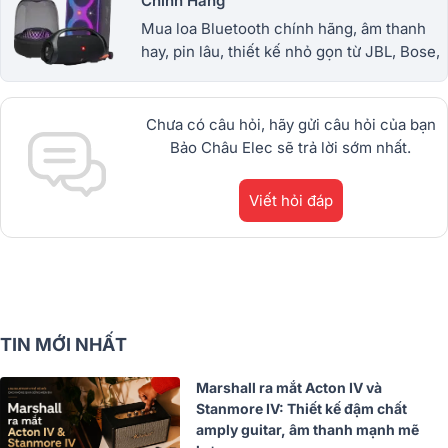
Chính Hãng
Mua loa Bluetooth chính hãng, âm thanh
hay, pin lâu, thiết kế nhỏ gọn từ JBL, Bose,
Sony và nhiều thương hiệu nổi tiếng. Giá
tốt, bảo hành uy tín. 1900.0255
Chưa có câu hỏi, hãy gửi câu hỏi của bạn
Bảo Châu Elec sẽ trả lời sớm nhất.
Viết hỏi đáp
TIN MỚI NHẤT
Marshall ra mắt Acton IV và
Stanmore IV: Thiết kế đậm chất
amply guitar, âm thanh mạnh mẽ