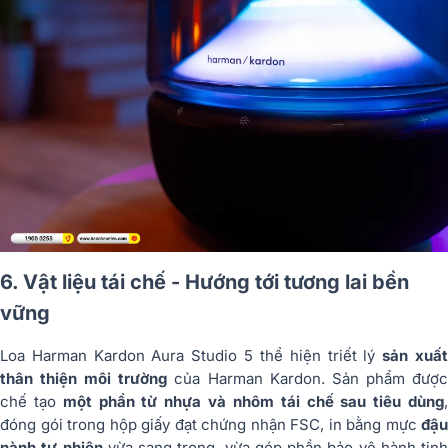
6. Vật liệu tái chế - Hướng tới tương lai bền
vững
Loa Harman Kardon Aura Studio 5 thể hiện triết lý
sản xuấ
thân thiện môi trường
của Harman Kardon. Sản phẩm đượ
chế tạo
một phần từ nhựa và nhôm tái chế sau tiêu dùng
đóng gói trong hộp giấy đạt chứng nhận FSC, in bằng mực
đậu
nành tự nhiên
vừa sang trọng, vừa góp phần bảo vệ hành tinh