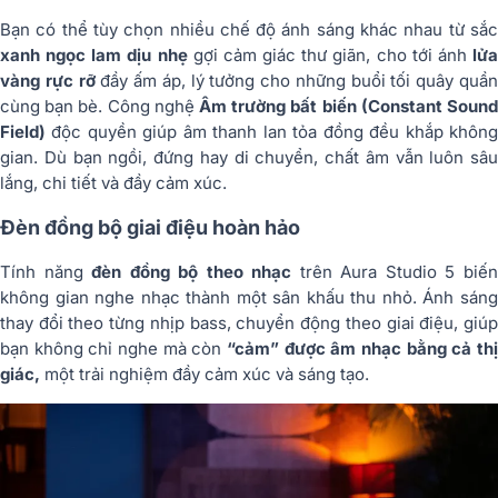
Bạn có thể tùy chọn nhiều chế độ ánh sáng khác nhau từ sắc
xanh ngọc lam dịu nhẹ
gợi cảm giác thư giãn, cho tới ánh
lử
vàng rực rỡ
đầy ấm áp, lý tưởng cho những buổi tối quây quầ
cùng bạn bè. Công nghệ
Âm trường bất biến (Constant Sound
Field)
độc quyền giúp âm thanh lan tỏa đồng đều khắp không
gian. Dù bạn ngồi, đứng hay di chuyển, chất âm vẫn luôn sâu
lắng, chi tiết và đầy cảm xúc.
Đèn đồng bộ giai điệu hoàn hảo
Tính năng
đèn đồng bộ theo nhạc
trên Aura Studio 5 biế
không gian nghe nhạc thành một sân khấu thu nhỏ. Ánh sáng
thay đổi theo từng nhịp bass, chuyển động theo giai điệu, giúp
bạn không chỉ nghe mà còn
“cảm” được âm nhạc bằng cả thị
giác,
một trải nghiệm đầy cảm xúc và sáng tạo.