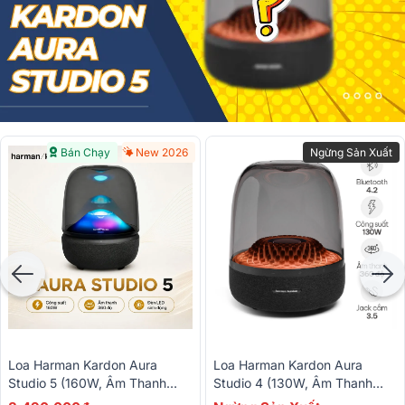
Bán Chạy
New 2026
Ngừng Sản Xuất
Loa Harman Kardon Aura
Loa Harman Kardon Aura
Studio 5 (160W, Âm Thanh
Studio 4 (130W, Âm Thanh
360 Độ, Đèn Led)
360 Độ, Đèn Led)