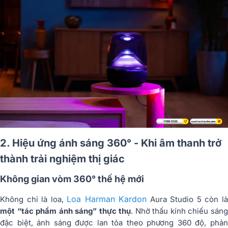
2. Hiệu ứng ánh sáng 360° - Khi âm thanh trở
thành trải nghiệm thị giác
Không gian vòm 360° thế hệ mới
Loa Harman Kardon
Không chỉ là loa,
Aura Studio 5 còn l
một “tác phẩm ánh sáng” thực thụ
. Nhờ thấu kính chiếu sán
đặc biệt, ánh sáng được lan tỏa theo phương 360 độ, phản