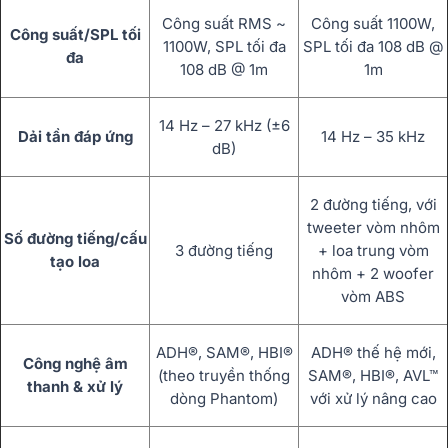
Công suất RMS ~
Công suất 1100W,
Công suất/SPL tối
1100W, SPL tối đa
SPL tối đa 108 dB @
đa
108 dB @ 1m
1m
14 Hz – 27 kHz (±6
Dải tần đáp ứng
14 Hz – 35 kHz
dB)
2 đường tiếng, với
tweeter vòm nhôm
Số đường tiếng/cấu
3 đường tiếng
+ loa trung vòm
tạo loa
nhôm + 2 woofer
vòm ABS
ADH®, SAM®, HBI®
ADH® thế hệ mới,
Công nghệ âm
(theo truyền thống
SAM®, HBI®, AVL™
thanh & xử lý
dòng Phantom)
với xử lý nâng cao