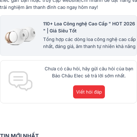
Elec gần bạn hoặc truy cập website/chi nhánh để đặt hàng và
trải nghiệm âm thanh đỉnh cao ngay hôm nay!
110+ Loa Công nghệ Cao Cấp " HOT 2026
" | Giá Siêu Tốt
Tổng hợp các dòng loa công nghệ cao cấp
nhất, đáng giá, âm thanh tự nhiên khả năng
trình diễn vượt. Các dòng loa Bluetooth
B&O, diavilet,avlon...
Chưa có câu hỏi, hãy gửi câu hỏi của bạn
Bảo Châu Elec sẽ trả lời sớm nhất.
Viết hỏi đáp
TIN MỚI NHẤT