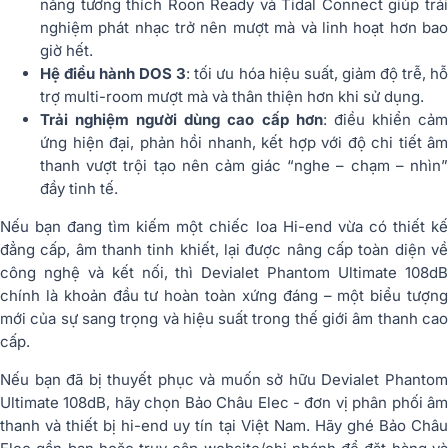
năng tương thích Roon Ready và Tidal Connect giúp trải
nghiệm phát nhạc trở nên mượt mà và linh hoạt hơn bao
giờ hết.
Hệ điều hành DOS 3
: tối ưu hóa hiệu suất, giảm độ trễ, h
trợ multi-room mượt mà và thân thiện hơn khi sử dụng.
Trải nghiệm người dùng cao cấp hơn
: điều khiển cả
ứng hiện đại, phản hồi nhanh, kết hợp với độ chi tiết âm
thanh vượt trội tạo nên cảm giác “nghe – chạm – nhìn”
đầy tinh tế.
Nếu bạn đang tìm kiếm một chiếc loa Hi-end vừa có thiết kế
đẳng cấp, âm thanh tinh khiết, lại được nâng cấp toàn diện về
công nghệ và kết nối, thì Devialet Phantom Ultimate 108dB
chính là khoản đầu tư hoàn toàn xứng đáng – một biểu tượng
mới của sự sang trọng và hiệu suất trong thế giới âm thanh cao
cấp.
Nếu bạn đã bị thuyết phục và muốn sở hữu Devialet Phantom
Ultimate 108dB, hãy chọn Bảo Châu Elec - đơn vị phân phối âm
thanh và thiết bị hi-end uy tín tại Việt Nam. Hãy ghé Bảo Châu