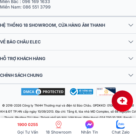
Miền Nam:
086 551 3799
HỆ THỐNG 18 SHOWROOM, CỬA HÀNG ÂM THANH
VỀ BẢO CHÂU ELEC
HỖ TRỢ KHÁCH HÀNG
CHÍNH SÁCH CHUNG
© 2016-2026 Công ty TNHH Thương mại và điện tử Bảo Châu. GPDKKD: 0106303879 do Sở
KH & ĐT TP.HN cấp ngày 10/09/2013. Địa chỉ: Tầng 6, tòa nhà MD Complex, số 68 Nguyễn Cơ
Thạch, Phường Từ Liêm, Thành phố Hà Nội, Việt Nam. Điện thoại: 024 730 10 255. Email:
baochauelec@gmail.com. Chịu trách nhiệm nội dung: Nhật Lệ.
1900 0255
Gọi Tư Vấn
18 Showroom
Nhắn Tin
Chat Zalo