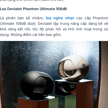
Loa Devialet Phantom Ultimate 108dB
loa nghe nhạc
Là phiên bản kế nhiệm,
cao cấp Phantom
Ultimate 108dB được Devialet tập trung nâng cấp đáng kể về
khả năng kết nối, tốc độ phản hồi và tính linh hoạt trong sử
dụng. Những điểm cải tiến bao gồm: