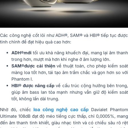
Các công nghệ cốt lõi như ADH®, SAM® và HBI® tiếp tục được
tinh chỉnh để đạt hiệu quả cao hơn:
ADH®
mới
tối ưu khả năng khuếch đại, mang lại âm thanh
trong hơn, mượt mà hơn khi nghe ở âm lượng lớn.
SAM®
được cải thiện
về thuật toán, cho phép kiểm soá
màng loa tốt hơn, tái tạo âm trầm chắc và gọn hơn so với
Phantom I.
HBI® được nâng cấp
về cấu trúc cộng hưởng bên trong
giúp âm bass lan tỏa mạnh nhưng vẫn giữ độ kiểm soát
tốt, không lấn dải trung.
loa công nghệ cao cấp
Nhờ đó, chiếc
Davialet Phanto
Ultimate 108dB đạt độ méo tiếng cực thấp, chỉ 0,0005%, mang
đến âm thanh tinh khiết, giàu nhạc tính và có chiều sâu rõ rệt