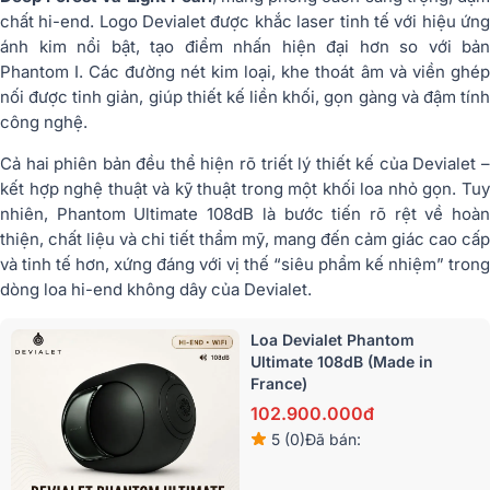
chất hi-end. Logo Devialet được khắc laser tinh tế với hiệu ứng
ánh kim nổi bật, tạo điểm nhấn hiện đại hơn so với bản
Phantom I. Các đường nét kim loại, khe thoát âm và viền ghép
nối được tinh giản, giúp thiết kế liền khối, gọn gàng và đậm tính
công nghệ.
Cả hai phiên bản đều thể hiện rõ triết lý thiết kế của Devialet –
kết hợp nghệ thuật và kỹ thuật trong một khối loa nhỏ gọn. Tuy
nhiên, Phantom Ultimate 108dB là bước tiến rõ rệt về hoàn
thiện, chất liệu và chi tiết thẩm mỹ, mang đến cảm giác cao cấp
và tinh tế hơn, xứng đáng với vị thế “siêu phẩm kế nhiệm” trong
dòng loa hi-end không dây của Devialet.
Loa Devialet Phantom
Ultimate 108dB (Made in
France)
102.900.000đ
5 (0)
Đã bán: