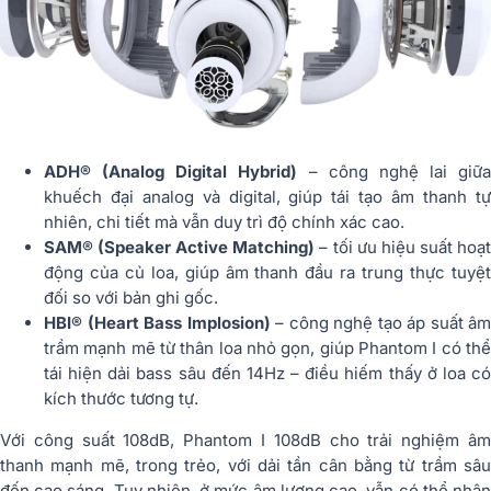
ADH® (Analog Digital Hybrid)
– công nghệ lai giữa
khuếch đại analog và digital, giúp tái tạo âm thanh tự
nhiên, chi tiết mà vẫn duy trì độ chính xác cao.
SAM® (Speaker Active Matching)
– tối ưu hiệu suất hoạ
động của củ loa, giúp âm thanh đầu ra trung thực tuyệt
đối so với bản ghi gốc.
HBI® (Heart Bass Implosion)
– công nghệ tạo áp suất âm
trầm mạnh mẽ từ thân loa nhỏ gọn, giúp Phantom I có thể
tái hiện dải bass sâu đến 14Hz – điều hiếm thấy ở loa có
kích thước tương tự.
Với công suất 108dB, Phantom I 108dB cho trải nghiệm âm
thanh mạnh mẽ, trong trẻo, với dải tần cân bằng từ trầm sâu
đến cao sáng. Tuy nhiên, ở mức âm lượng cao, vẫn có thể nhận