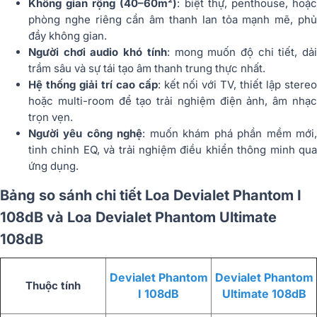
Không gian rộng (40–60m²)
: biệt thự, penthouse, hoặ
phòng nghe riêng cần âm thanh lan tỏa mạnh mẽ, phủ
đầy không gian.
Người chơi audio khó tính
: mong muốn độ chi tiết, dả
trầm sâu và sự tái tạo âm thanh trung thực nhất.
Hệ thống giải trí cao cấp
: kết nối với TV, thiết lập stere
hoặc multi-room để tạo trải nghiệm điện ảnh, âm nhạc
trọn vẹn.
Người yêu công nghệ
: muốn khám phá phần mềm mới
tinh chỉnh EQ, và trải nghiệm điều khiển thông minh qua
ứng dụng.
Bảng so sánh chi tiết Loa Devialet Phantom I
108dB và Loa Devialet Phantom Ultimate
108dB
Devialet Phantom
Devialet Phantom
Thuộc tính
I 108dB
Ultimate 108dB