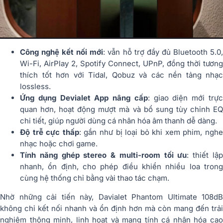
Công nghệ kết nối mới
: vẫn hỗ trợ đầy đủ Bluetooth 5.0
Wi-Fi, AirPlay 2, Spotify Connect, UPnP, đồng thời tương
thích tốt hơn với Tidal, Qobuz và các nền tảng nhạc
lossless.
Ứng dụng Devialet App nâng cấp
: giao diện mới trự
quan hơn, hoạt động mượt mà và bổ sung tùy chỉnh EQ
chi tiết, giúp người dùng cá nhân hóa âm thanh dễ dàng.
Độ trễ cực thấp
: gần như bị loại bỏ khi xem phim, nghe
nhạc hoặc chơi game.
Tính năng ghép stereo & multi-room tối ưu
: thiết lậ
nhanh, ổn định, cho phép điều khiển nhiều loa trong
cùng hệ thống chỉ bằng vài thao tác chạm.
Nhờ những cải tiến này, Davialet Phantom Ultimate 108dB
không chỉ kết nối nhanh và ổn định hơn mà còn mang đến trải
nghiệm thông minh, linh hoạt và mang tính cá nhân hóa cao