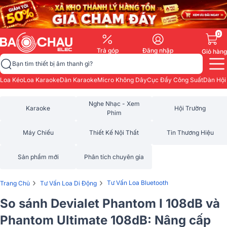
0
Trả góp
Đăng nhập
Giỏ hàng
Bạn tìm thiết bị âm thanh gì?
Loa Kéo
Loa Karaoke
Dàn Karaoke
Micro Không Dây
Cục Đẩy Công Suất
Dàn Hội
Nghe Nhạc - Xem
Karaoke
Hội Trường
Phim
Máy Chiếu
Thiết Kế Nội Thất
Tin Thương Hiệu
Sản phẩm mới
Phân tích chuyên gia
›
›
Tư Vấn Loa Bluetooth
Trang Chủ
Tư Vấn Loa Di Động
So sánh Devialet Phantom I 108dB và
Phantom Ultimate 108dB: Nâng cấp