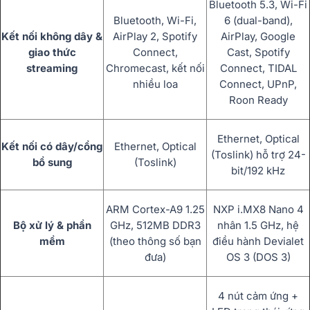
Bluetooth 5.3, Wi-Fi
Bluetooth, Wi-Fi,
6 (dual-band),
Kết nối không dây &
AirPlay 2, Spotify
AirPlay, Google
giao thức
Connect,
Cast, Spotify
streaming
Chromecast, kết nối
Connect, TIDAL
nhiều loa
Connect, UPnP,
Roon Ready
Ethernet, Optical
Kết nối có dây/cổng
Ethernet, Optical
(Toslink) hỗ trợ 24-
bổ sung
(Toslink)
bit/192 kHz
ARM Cortex-A9 1.25
NXP i.MX8 Nano 4
Bộ xử lý & phần
GHz, 512MB DDR3
nhân 1.5 GHz, hệ
mềm
(theo thông số bạn
điều hành Devialet
đưa)
OS 3 (DOS 3)
4 nút cảm ứng +