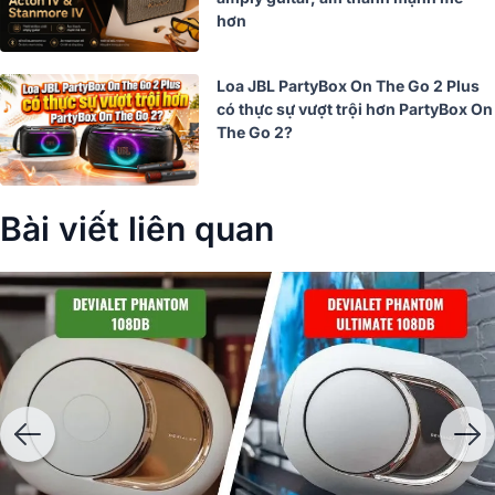
hơn
Loa JBL PartyBox On The Go 2 Plus
có thực sự vượt trội hơn PartyBox On
The Go 2?
Bài viết liên quan