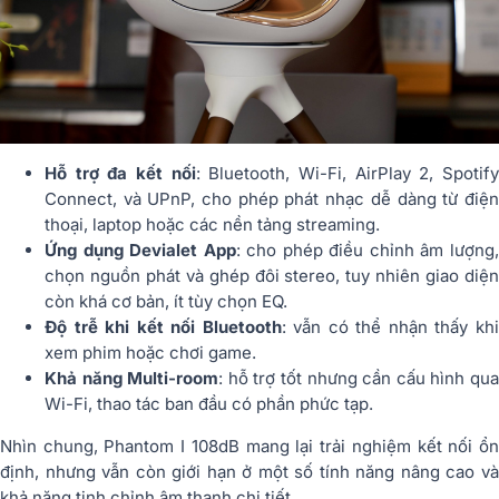
Hỗ trợ đa kết nối
: Bluetooth, Wi-Fi, AirPlay 2, Spotif
Connect, và UPnP, cho phép phát nhạc dễ dàng từ điện
thoại, laptop hoặc các nền tảng streaming.
Ứng dụng Devialet App
: cho phép điều chỉnh âm lượng
chọn nguồn phát và ghép đôi stereo, tuy nhiên giao diện
còn khá cơ bản, ít tùy chọn EQ.
Độ trễ khi kết nối Bluetooth
: vẫn có thể nhận thấy kh
xem phim hoặc chơi game.
Khả năng Multi-room
: hỗ trợ tốt nhưng cần cấu hình qu
Wi-Fi, thao tác ban đầu có phần phức tạp.
Nhìn chung, Phantom I 108dB mang lại trải nghiệm kết nối ổn
định, nhưng vẫn còn giới hạn ở một số tính năng nâng cao và
khả năng tinh chỉnh âm thanh chi tiết.