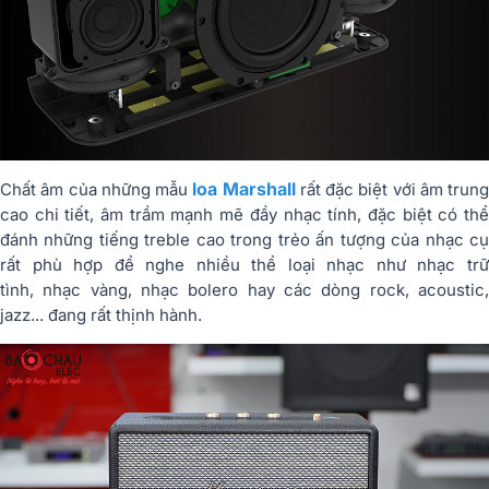
loa Marshall
Chất âm của những mẫu
rất đặc biệt với âm trung
cao chi tiết, âm trầm mạnh mẽ đầy nhạc tính, đặc biệt có thể
đánh những tiếng treble cao trong trẻo ấn tượng của nhạc cụ
rất phù hợp để nghe nhiều thể loại nhạc như nhạc trữ
tình, nhạc vàng, nhạc bolero hay các dòng rock, acoustic,
jazz... đang rất thịnh hành.