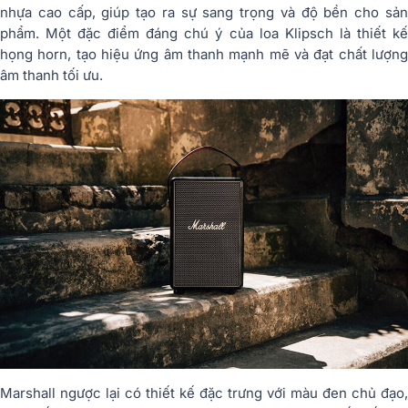
nhựa cao cấp, giúp tạo ra sự sang trọng và độ bền cho sản
phẩm. Một đặc điểm đáng chú ý của loa Klipsch là thiết kế
họng horn, tạo hiệu ứng âm thanh mạnh mẽ và đạt chất lượng
âm thanh tối ưu.
Marshall ngược lại có thiết kế đặc trưng với màu đen chủ đạo,