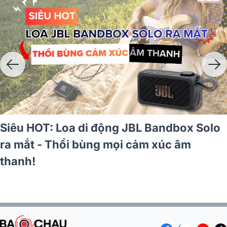
àng Xtreme 5 và Go 5: Bộ đôi
 thế hệ mới với nhiều nâng cấp
Bàn giao 
A9 MK4 ch