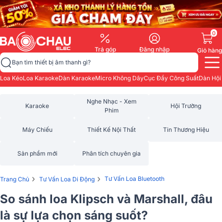
0
Trả góp
Đăng nhập
Giỏ hàng
Bạn tìm thiết bị âm thanh gì?
Loa Kéo
Loa Karaoke
Dàn Karaoke
Micro Không Dây
Cục Đẩy Công Suất
Dàn Hội
Nghe Nhạc - Xem
Karaoke
Hội Trường
Phim
Máy Chiếu
Thiết Kế Nội Thất
Tin Thương Hiệu
Sản phẩm mới
Phân tích chuyên gia
›
›
Tư Vấn Loa Bluetooth
Trang Chủ
Tư Vấn Loa Di Động
So sánh loa Klipsch và Marshall, đâu
là sự lựa chọn sáng suốt?