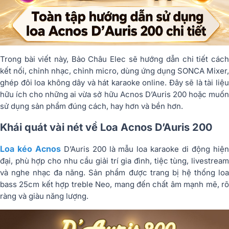
Trong bài viết này, Bảo Châu Elec sẽ hướng dẫn chi tiết cách
kết nối, chỉnh nhạc, chỉnh micro, dùng ứng dụng SONCA Mixer,
ghép đôi loa không dây và hát karaoke online. Đây sẽ là tài liệu
hữu ích cho những ai vừa sở hữu Acnos D’Auris 200 hoặc muốn
sử dụng sản phẩm đúng cách, hay hơn và bền hơn.
Khái quát vài nét về Loa Acnos D’Auris 200
Loa kéo Acnos
D’Auris 200 là mẫu loa karaoke di động hiệ
đại, phù hợp cho nhu cầu giải trí gia đình, tiệc tùng, livestream
và nghe nhạc đa năng. Sản phẩm được trang bị hệ thống loa
bass 25cm kết hợp treble Neo, mang đến chất âm mạnh mẽ, rõ
ràng và giàu năng lượng.