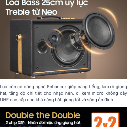
Loa còn có công nghệ Enhancer giúp nâng tiếng, làm rõ giọng
hát, tăng độ chi tiết cho nhạc nền, đi kèm micro không dây
UHF cao cấp cho khả năng bắt giọng tốt và sóng ổn định.