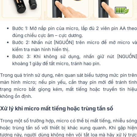
Bước 1: Mở nắp pin của micro, lắp đủ 2 viên pin AA theo
đúng chiều cực âm – cực dương.
Bước 2: Nhấn nút [NGUỒN] trên micro để mở micro và
kiểm tra màn hình hiển thị.
Bước 3: Khi không sử dụng, nhấn giữ nút [NGUỒN]
khoảng 1 giây để tắt micro, tránh hao pin.
Trong quá trình sử dụng, nên quan sát biểu tượng mức pin trên
màn hình micro; nếu pin yếu, cần thay pin mới để tránh tình
trạng micro bắt giọng kém, mất tiếng hoặc truyền tín hiệu
không ổn định.
Xử lý khi micro mất tiếng hoặc trùng tần số
Trong một số trường hợp, micro có thể bị mất tiếng, nhiễu sóng
hoặc trùng tần số với thiết bị khác xung quanh. Khi gặp hiện
tượng này, người dùng không nên vội tắt loa mà hãy xử lý trực