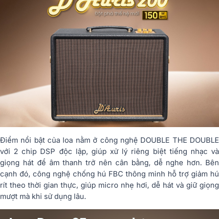
Điểm nổi bật của loa nằm ở công nghệ DOUBLE THE DOUBLE
với 2 chip DSP độc lập, giúp xử lý riêng biệt tiếng nhạc và
giọng hát để âm thanh trở nên cân bằng, dễ nghe hơn. Bên
cạnh đó, công nghệ chống hú FBC thông minh hỗ trợ giảm hú
rít theo thời gian thực, giúp micro nhẹ hơi, dễ hát và giữ giọng
mượt mà khi sử dụng lâu.