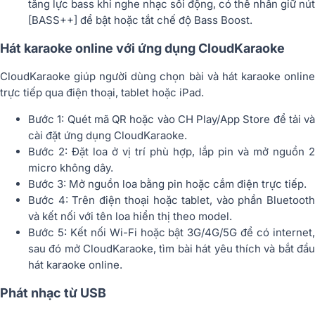
tăng lực bass khi nghe nhạc sôi động, có thể nhấn giữ nút
[BASS++] để bật hoặc tắt chế độ Bass Boost.
Hát karaoke online với ứng dụng CloudKaraoke
CloudKaraoke giúp người dùng chọn bài và hát karaoke online
trực tiếp qua điện thoại, tablet hoặc iPad.
Bước 1: Quét mã QR hoặc vào CH Play/App Store để tải và
cài đặt ứng dụng CloudKaraoke.
Bước 2: Đặt loa ở vị trí phù hợp, lắp pin và mở nguồn 2
micro không dây.
Bước 3: Mở nguồn loa bằng pin hoặc cắm điện trực tiếp.
Bước 4: Trên điện thoại hoặc tablet, vào phần Bluetooth
và kết nối với tên loa hiển thị theo model.
Bước 5: Kết nối Wi-Fi hoặc bật 3G/4G/5G để có internet,
sau đó mở CloudKaraoke, tìm bài hát yêu thích và bắt đầu
hát karaoke online.
Phát nhạc từ USB