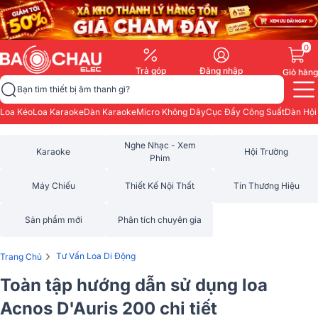
0
Trả góp
Đăng nhập
Giỏ hàng
Bạn tìm thiết bị âm thanh gì?
Loa Kéo
Loa Karaoke
Dàn Karaoke
Micro Không Dây
Cục Đẩy Công Suất
Dàn Hội
Nghe Nhạc - Xem
Karaoke
Hội Trường
Phim
Máy Chiếu
Thiết Kế Nội Thất
Tin Thương Hiệu
Sản phẩm mới
Phân tích chuyên gia
›
Tư Vấn Loa Di Động
Trang Chủ
Toàn tập hướng dẫn sử dụng loa
Acnos D'Auris 200 chi tiết