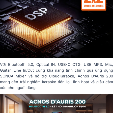
Với Bluetooth 5.0, Optical IN, USB-C OTG, USB MP3, Mic,
Guitar, Line In/Out cùng khả năng tinh chỉnh qua ứng dụng
SONCA Mixer và hỗ trợ CloudKaraoke, Acnos D’Auris 200
mang đến trải nghiệm karaoke tiện lợi, linh hoạt và giàu cảm
xúc cho người dùng.