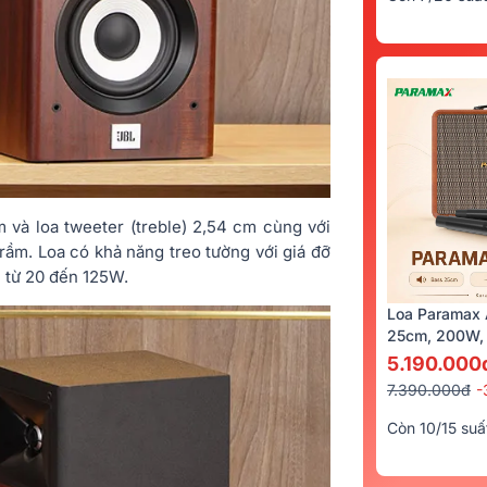
m và loa tweeter (treble) 2,54 cm cùng với
rầm. Loa có khả năng treo tường với giá đỡ
 từ 20 đến 125W.
Loa Paramax 
25cm, 200W, 
5.190.000
7.390.000đ
-
Còn 10/15 suấ