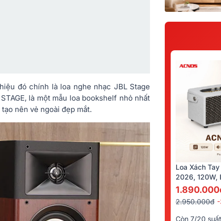
thiệu đó chính là loa nghe nhạc JBL Stage
g STAGE, là một mẫu loa bookshelf nhỏ nhất
 tạo nên vẻ ngoài đẹp mắt.
Loa Xách Tay
2026, 120W, B
Kèm 2 Tay Mi
1.890.000
2.950.000đ
Còn 7/20 suấ