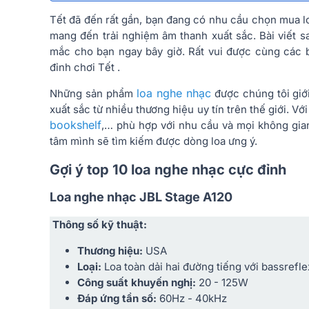
Tết đã đến rất gần, bạn đang có nhu cầu chọn mua l
mang đến trải nghiệm âm thanh xuất sắc. Bài viết s
mắc cho bạn ngay bây giờ. Rất vui được cùng các 
đỉnh chơi Tết .
loa nghe nhạc
Những sản phẩm
được chúng tôi giớ
xuất sắc từ nhiều thương hiệu uy tín trên thế giới. V
bookshelf
,… phù hợp với nhu cầu và mọi không gia
tâm mình sẽ tìm kiếm được dòng loa ưng ý.
Gợi ý top 10 loa nghe nhạc cực đỉnh
Loa nghe nhạc JBL Stage A120
Thông số kỹ thuật:
Thương hiệu:
USA
Loại:
Loa toàn dải hai đường tiếng với bassrefle
Công suất khuyến nghị:
20 - 125W
Đáp ứng tần số:
60Hz - 40kHz