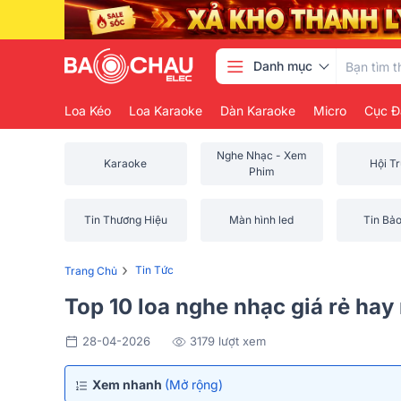
Danh mục
Loa Kéo
Loa Karaoke
Dàn Karaoke
Micro
Cục Đ
Nghe Nhạc - Xem
Karaoke
Hội T
Phim
Tin Thương Hiệu
Màn hình led
Tin Bả
›
Tin Tức
Trang Chủ
Top 10 loa nghe nhạc giá rẻ hay
28-04-2026
3179 lượt xem
Xem nhanh
(Mở rộng)