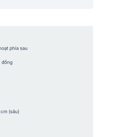
hoạt phía sau
ủ đồng
 cm (sâu)