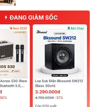
ĐANG GIẢM SỐC
New 2026
Bán Chạy
 Acnos S30 (New
Loa Sub Điện Bksound SW212
luetooth 5.0,
(bass 30cm)
cro)
đ
3.290.000đ
-36%
4.750.000đ
-31%
t
Còn 5/10 suất