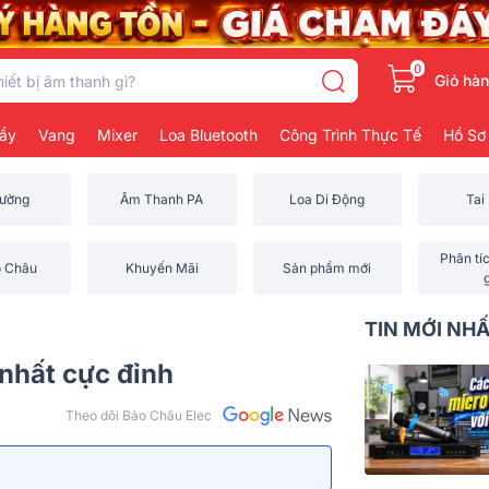
0
Giỏ hà
ẩy
Vang
Mixer
Loa Bluetooth
Công Trình Thực Tế
Hồ Sơ
rường
Âm Thanh PA
Loa Di Động
Tai
Phân tí
o Châu
Khuyến Mãi
Sản phẩm mới
TIN MỚI NH
 nhất cực đỉnh
Theo dõi Bảo Châu Elec