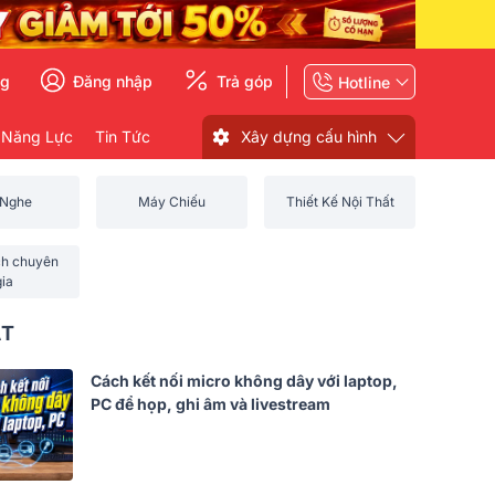
ng
Đăng nhập
Trả góp
Hotline
 Năng Lực
Tin Tức
Xây dựng cấu hình
 Nghe
Máy Chiếu
Thiết Kế Nội Thất
ch chuyên
gia
ẤT
Cách kết nối micro không dây với laptop,
PC để họp, ghi âm và livestream