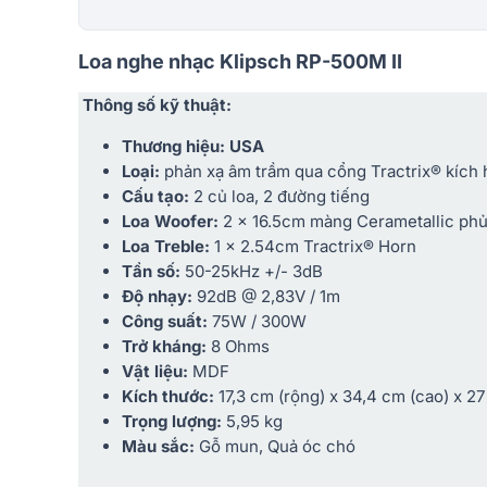
Loa nghe nhạc Klipsch RP-500M II
Thông số kỹ thuật:
Thương hiệu: USA
Loại:
phản xạ âm trầm qua cổng Tractrix® kích 
Cấu tạo:
2 củ loa, 2 đường tiếng
Loa Woofer:
2 x 16.5cm màng Cerametallic ph
Loa Treble:
1 x 2.54cm Tractrix® Horn
Tần số:
50-25kHz +/- 3dB
Độ nhạy:
92dB @ 2,83V / 1m
Công suất:
75W / 300W
Trở kháng:
8 Ohms
Vật liệu:
MDF
Kích thước:
17,3 cm (rộng) x 34,4 cm (cao) x 27
Trọng lượng:
5,95 kg
Màu sắc:
Gỗ mun, Quả óc chó