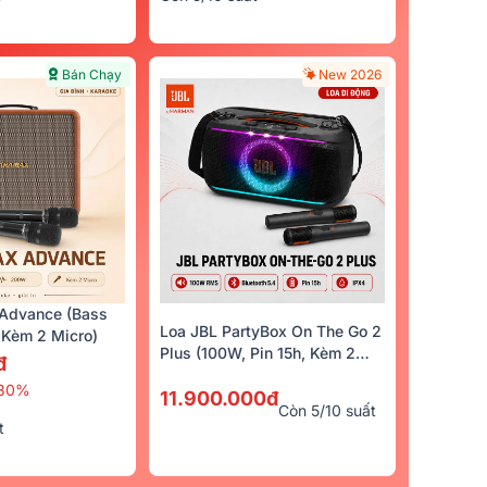
Bán Chạy
New 2026
Advance (Bass
Loa JBL PartyBox On The Go 2
Kèm 2 Micro)
Plus (100W, Pin 15h, Kèm 2
đ
Micro)
30%
11.900.000đ
Còn 5/10 suất
t