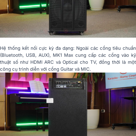
Hệ thống kết nối cực kỳ đa dạng: Ngoài các cổng tiêu chuẩn
(Bluetooth, USB, AUX), MK1 Max cung cấp các cổng vào kỹ
thuật số như HDMI ARC và Optical cho TV, đồng thời là một
công cụ trình diễn với cổng Guitar và MIC.