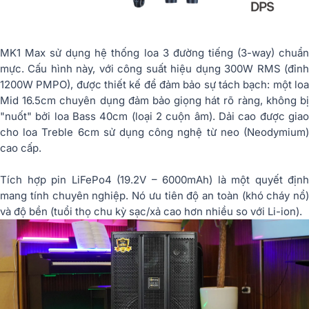
MK1 Max sử dụng hệ thống loa 3 đường tiếng (3-way) chuẩn
mực. Cấu hình này, với công suất hiệu dụng 300W RMS (đỉnh
1200W PMPO), được thiết kế để đảm bảo sự tách bạch: một loa
Mid 16.5cm chuyên dụng đảm bảo giọng hát rõ ràng, không bị
"nuốt" bởi loa Bass 40cm (loại 2 cuộn âm). Dải cao được giao
cho loa Treble 6cm sử dụng công nghệ từ neo (Neodymium)
cao cấp.
Tích hợp pin LiFePo4 (19.2V – 6000mAh) là một quyết định
mang tính chuyên nghiệp. Nó ưu tiên độ an toàn (khó cháy nổ)
và độ bền (tuổi thọ chu kỳ sạc/xả cao hơn nhiều so với Li-ion).