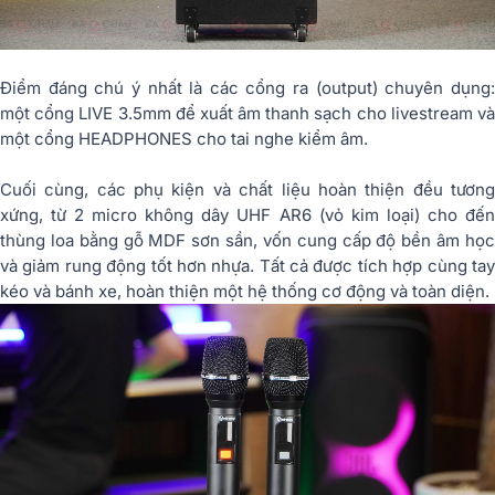
Điểm đáng chú ý nhất là các cổng ra (output) chuyên dụng:
một cổng LIVE 3.5mm để xuất âm thanh sạch cho livestream và
một cổng HEADPHONES cho tai nghe kiểm âm.
Cuối cùng, các phụ kiện và chất liệu hoàn thiện đều tương
xứng, từ 2 micro không dây UHF AR6 (vỏ kim loại) cho đến
thùng loa bằng gỗ MDF sơn sần, vốn cung cấp độ bền âm học
và giảm rung động tốt hơn nhựa. Tất cả được tích hợp cùng tay
kéo và bánh xe, hoàn thiện một hệ thống cơ động và toàn diện.