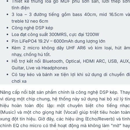
Thiết kế thùng loa gỗ MDF phủ sơn sần, lưới thép sơn
tĩnh điện
3 loa – 3 đường tiếng gồm bass 40cm, mid 16.5cm và
treble từ neo 6cm
Công nghệ DSP kép
Loa đạt công suất 300MRS, cực đại 1200W
Pin LiFePO4 19.2V – 6000mAh dung lượng lớn
Kèm 2 micro không dây UHF AR6 vỏ kim loại, hút âm
nhạy, chống hú tốt.
Hỗ trợ kết nối Bluetooth, Optical, HDMI ARC, USB, AUX,
Guitar, Live và Headphones
Có tay kéo và bánh xe tiện lợi khi sử dụng di chuyển đi
chơi xa
Nâng cấp nổi bật sản phẩm chính là công nghệ DSP kép. Thay
vì dùng một chip chung, hệ thống này sử dụng hai bộ xử lý tín
hiệu hoàn toàn độc lập: một chuyên biệt cho tiếng nhạc
(Music) và một cho giọng hát (Vocal) giúp triệt tiêu hoàn toàn
xung đột tín hiệu. Giờ đây, các hiệu ứng (Echo/Reverb) và tinh
chỉnh EQ cho micro có thể hoạt động mà không làm "mờ" hay