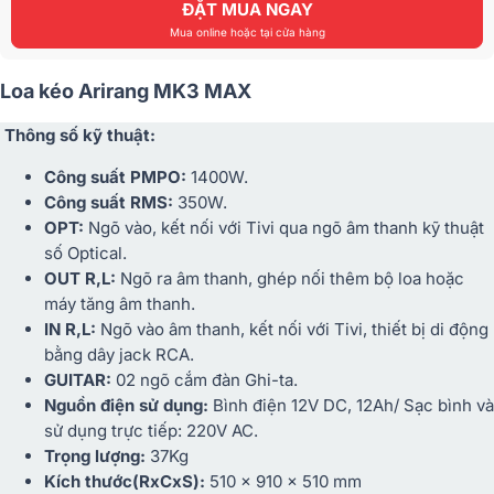
ĐẶT MUA NGAY
Mua online hoặc tại cửa hàng
Loa kéo Arirang MK3 MAX
Thông số kỹ thuật:
Công suất PMPO:
1400W.
Công suất RMS:
350W.
OPT:
Ngõ vào, kết nối với Tivi qua ngõ âm thanh kỹ thuật
số Optical.
OUT R,L:
Ngõ ra âm thanh, ghép nối thêm bộ loa hoặc
máy tăng âm thanh.
IN R,L:
Ngõ vào âm thanh, kết nối với Tivi, thiết bị di động
bằng dây jack RCA.
GUITAR:
02 ngõ cắm đàn Ghi-ta.
Nguồn điện sử dụng:
Bình điện 12V DC, 12Ah/ Sạc bình và
sử dụng trực tiếp: 220V AC.
Trọng lượng:
37Kg
Kích thước(RxCxS):
510 x 910 x 510 mm