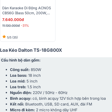
Dàn Karaoke Di Động ACNOS
CB56G (Bass 50cm, 200W,
Kèm 2 Micro)
7.640.000đ
11.130.000đ
-31%
5/5
(35)
Loa Kéo Dalton TS-18G800X
Cấu hình bộ dàn gồm:
Công suất:
850W
Loa bass:
18 inch
Loa mid:
5 inch
Loa treb:
1.5 inch
Nguồn điện:
220V / 50Hz - 60Hz
Bình acquy:
có, bình acquy 12V tích hợp bên trong loa
Kết nối:
Bluetooth, USB, SD card, AUX, đài FM
Micro đi kèm:
2 micro không dây UHF