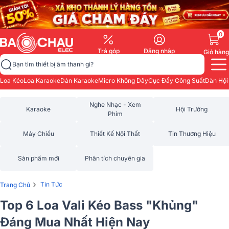
0
Trả góp
Đăng nhập
Giỏ hàng
Bạn tìm thiết bị âm thanh gì?
Loa Kéo
Loa Karaoke
Dàn Karaoke
Micro Không Dây
Cục Đẩy Công Suất
Dàn Hội
Nghe Nhạc - Xem
Karaoke
Hội Trường
Phim
Máy Chiếu
Thiết Kế Nội Thất
Tin Thương Hiệu
Sản phẩm mới
Phân tích chuyên gia
›
Tin Tức
Trang Chủ
Top 6 Loa Vali Kéo Bass "Khủng"
Đáng Mua Nhất Hiện Nay