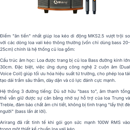
Điểm "ăn tiền" nhất giúp
loa kéo di động MKS2.5
vượt trội s
với các dòng loa vali kéo thông thường (vốn chỉ dùng bass 20-
25cm) chính là hệ thống củ loa gồm:
Cấu trúc âm học: Loa được trang bị củ loa Bass đường kính lớn
30cm. Đặc biệt, việc ứng dụng công nghệ 2 cuộn âm (Dual
Voice Coil) giúp tối ưu hóa hiệu suất từ trường, cho phép loa tái
tạo dải trầm sâu thẳm, dày dặn và có lực đánh cực mạnh.
Hệ thống 3 đường tiếng: Dù sở hữu "bass to", âm thanh tổng
thể vẫn giữ được sự cân bằng nhờ sự hỗ trợ của loa Trung và
Treble, đảm bảo chất âm chi tiết, không bị tình trạng "lấy thịt đè
người" (bass lấn át lời).
Arirang đã rất tinh tế khi gói gọn sức mạnh 100W RMS vào
trong một thiết kế chuẩn loa vali kéo.