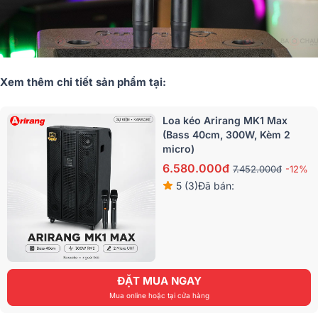
Xem thêm chi tiết sản phẩm tại:
Loa kéo Arirang MK1 Max
(Bass 40cm, 300W, Kèm 2
micro)
6.580.000đ
7.452.000đ
-12%
5 (3)
Đã bán:
ĐẶT MUA NGAY
Mua online hoặc tại cửa hàng