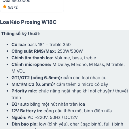
Quà 450.000đ
5/5
(3)
Loa Kéo Prosing W18C
Thông số kỹ thuật:
Củ loa:
bass 18" + treble 350
Công suất RMS/Max:
250W/500W
Chỉnh âm thanh loa:
Volume, bass, treble
Chỉnh microphone:
M Delay, M Echo, M Bass, M treble,
M VOL
GT1/GT2 (cổng 6.5mm): c
ắm các loại nhạc cụ
MIC1/MIC2 (6.5mm):
cắm thêm 2 micro có dây
Priority mic:
chức năng ngắt nhạc khi nói chuyện/ thuyết
trình
EQ:
auto bằng một nút nhấn trên loa
12V Battery in:
cổng câu thêm một bình điện nữa
Nguồn:
AC ~220V, 50Hz / DC12V
Đèn báo pin:
low (bình yếu), char ( sạc bình), full ( bình