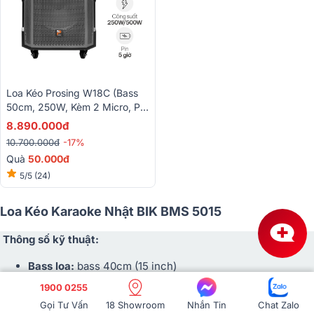
Loa Kéo Prosing W18C (Bass
50cm, 250W, Kèm 2 Micro, Pin
4-5h)
8.890.000đ
10.700.000đ
-17%
Quà
50.000đ
5/5
(24)
Loa Kéo Karaoke Nhật BIK BMS 5015
Thông số kỹ thuật:
Bass loa:
bass 40cm (15 inch)
Công suất RMS:
220W
1900 0255
Công suất Max:
500W
Gọi Tư Vấn
18 Showroom
Nhắn Tin
Chat Zalo