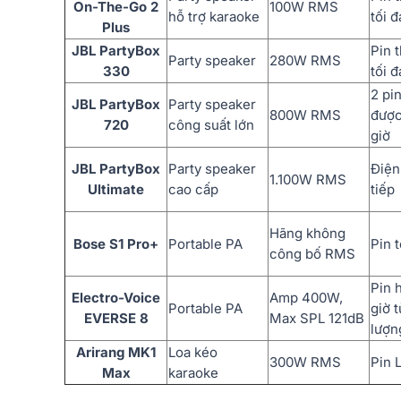
On-The-Go 2
100W RMS
hỗ trợ karaoke
tối đ
Plus
JBL PartyBox
Pin 
Party speaker
280W RMS
330
tối đ
2 pi
JBL PartyBox
Party speaker
800W RMS
được,
720
công suất lớn
giờ
JBL PartyBox
Party speaker
Điện
1.100W RMS
Ultimate
cao cấp
tiếp
Hãng không
Bose S1 Pro+
Portable PA
Pin t
công bố RMS
Pin 
Electro-Voice
Amp 400W,
Portable PA
giờ 
EVERSE 8
Max SPL 121dB
lượn
Arirang MK1
Loa kéo
300W RMS
Pin 
Max
karaoke