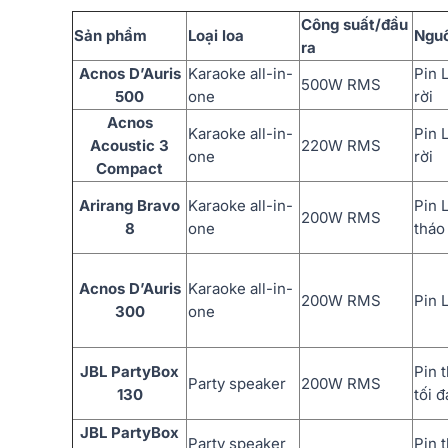
Công suất/đầu
Sản phẩm
Loại loa
Nguồ
ra
Acnos D’Auris
Karaoke all-in-
Pin 
500W RMS
500
one
rời
Acnos
Karaoke all-in-
Pin 
Acoustic 3
220W RMS
one
rời
Compact
Arirang Bravo
Karaoke all-in-
Pin 
200W RMS
8
one
tháo 
Acnos D’Auris
Karaoke all-in-
200W RMS
Pin 
300
one
JBL PartyBox
Pin 
Party speaker
200W RMS
130
tối đ
JBL PartyBox
Party speaker
Pin 