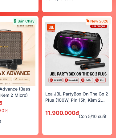
Bán Chạy
New 2026
Advance (Bass
Loa JBL PartyBox On The Go 2
Kèm 2 Micro)
Plus (100W, Pin 15h, Kèm 2
đ
Micro)
30%
11.900.000đ
Còn 5/10 suất
t