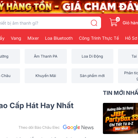
0
Giỏ hà
ẩy
Vang
Mixer
Loa Bluetooth
Công Trình Thực Tế
Hồ Sơ
rường
Âm Thanh PA
Loa Di Động
Tai
Phân tí
o Châu
Khuyến Mãi
Sản phẩm mới
TIN MỚI NH
Cao Cấp Hát Hay Nhất
Theo dõi Bảo Châu Elec