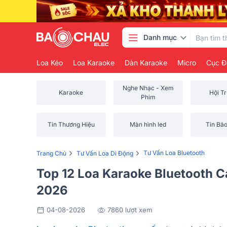
Danh mục
Loa Kéo
Loa Karaoke
Dàn Karaoke
Micro
Cục Đ
Nghe Nhạc - Xem
Karaoke
Hội T
Phim
Tin Thương Hiệu
Màn hình led
Tin Bả
›
›
Tư Vấn Loa Bluetooth
Trang Chủ
Tư Vấn Loa Di Động
Top 12 Loa Karaoke Bluetooth 
2026
04-08-2026
7860 lượt xem