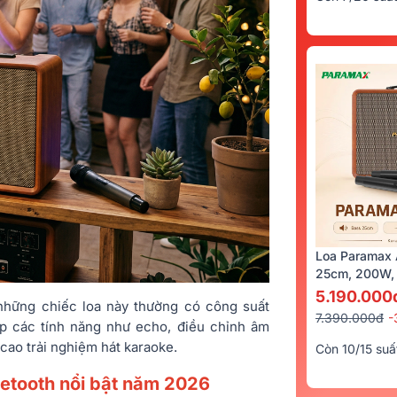
Loa Paramax 
25cm, 200W, 
5.190.000
những chiếc loa này thường có công suất
7.390.000đ
-
ợp các tính năng như echo, điều chỉnh âm
cao trải nghiệm hát karaoke.
Còn 10/15 suấ
uetooth nổi bật năm 2026