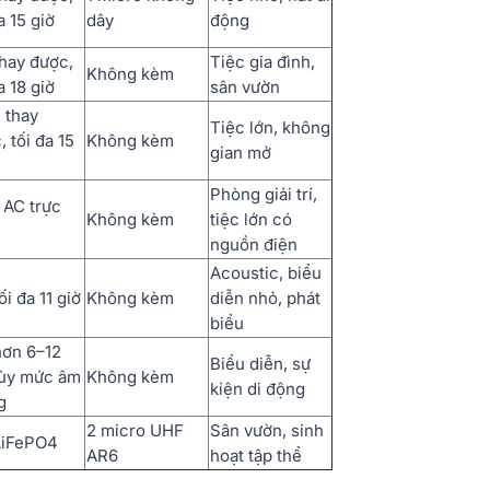
a 15 giờ
dây
động
thay được,
Tiệc gia đình,
Không kèm
a 18 giờ
sân vườn
n thay
Tiệc lớn, không
 tối đa 15
Không kèm
gian mở
Phòng giải trí,
 AC trực
Không kèm
tiệc lớn có
nguồn điện
Acoustic, biểu
ối đa 11 giờ
Không kèm
diễn nhỏ, phát
biểu
hơn 6–12
Biểu diễn, sự
tùy mức âm
Không kèm
kiện di động
g
2 micro UHF
Sân vườn, sinh
LiFePO4
AR6
hoạt tập thể