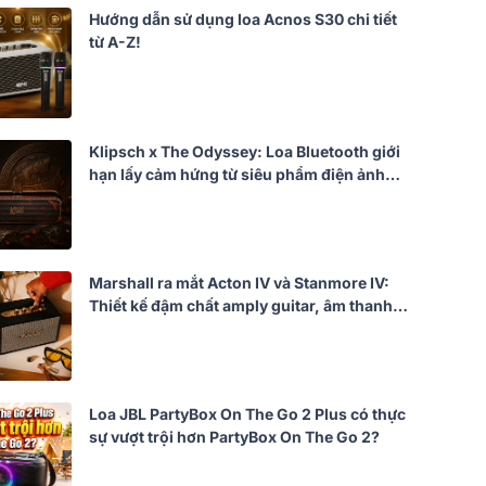
Hướng dẫn sử dụng loa Acnos S30 chi tiết
từ A-Z!
Klipsch x The Odyssey: Loa Bluetooth giới
hạn lấy cảm hứng từ siêu phẩm điện ảnh
của Christopher Nolan
Marshall ra mắt Acton IV và Stanmore IV:
Thiết kế đậm chất amply guitar, âm thanh
mạnh mẽ hơn
Loa JBL PartyBox On The Go 2 Plus có thực
sự vượt trội hơn PartyBox On The Go 2?