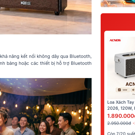
p khả năng kết nối không dây qua Bluetooth,
nh bảng hoặc các thiết bị hỗ trợ Bluetooth
Loa Xách Tay
2026, 120W, B
Kèm 2 Tay Mi
1.890.000
2.950.000đ
Còn 7/20 suấ