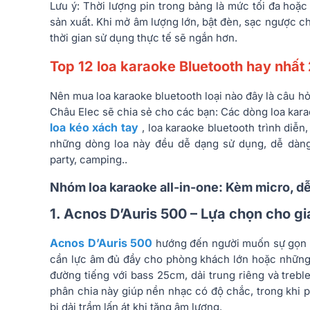
Lưu ý: Thời lượng pin trong bảng là mức tối đa hoặ
sản xuất. Khi mở âm lượng lớn, bật đèn, sạc ngược c
thời gian sử dụng thực tế sẽ ngắn hơn.
Top 12 loa karaoke Bluetooth hay nhấ
Nên mua loa karaoke bluetooth loại nào đây là câu h
Châu Elec sẽ chia sẻ cho các bạn: C
ác dòng loa kar
loa kéo xách tay
, loa karaoke bluetooth trình diễn
những dòng loa này đều dễ dạng sử dụng, dễ dàng 
party, camping..
Nhóm loa karaoke all-in-one: Kèm micro, d
1. Acnos D’Auris 500 – Lựa chọn cho gi
Acnos D’Auris 500
hướng đến người muốn sự gọn g
cần lực âm đủ đầy cho phòng khách lớn hoặc những b
đường tiếng với bass 25cm, dải trung riêng và tre
phân chia này giúp nền nhạc có độ chắc, trong khi ph
bị dải trầm lấn át khi tăng âm lượng.