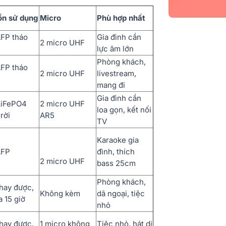
n sử dụng
Micro
Phù hợp nhất
LFP tháo
Gia đình cần
2 micro UHF
lực âm lớn
Phòng khách,
LFP tháo
2 micro UHF
livestream,
mang đi
Gia đình cần
LiFePO4
2 micro UHF
loa gọn, kết nối
rời
AR5
TV
Karaoke gia
LFP
đình, thích
2 micro UHF
bass 25cm
Phòng khách,
thay được,
Không kèm
dã ngoại, tiệc
a 15 giờ
nhỏ
thay được,
1 micro không
Tiệc nhỏ, hát di