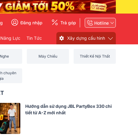
ng
Đăng nhập
Trả góp
Hotline
 Năng Lực
Tin Tức
Xây dựng cấu hình
 Nghe
Máy Chiếu
Thiết Kế Nội Thất
ch chuyên
gia
ẤT
Hướng dẫn sử dụng JBL PartyBox 330 chi
tiết từ A-Z mới nhất