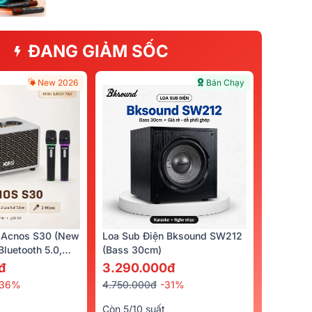
ĐANG GIẢM SỐC
New 2026
Bán Chạy
 Acnos S30 (New
Loa Sub Điện Bksound SW212
luetooth 5.0,
(bass 30cm)
cro)
đ
3.290.000đ
-36%
4.750.000đ
-31%
t
Còn 5/10 suất