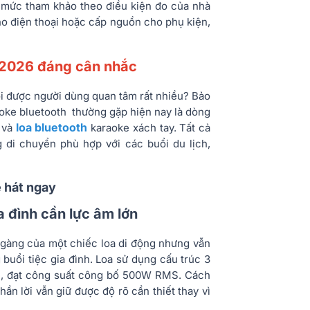
c mức tham khảo theo điều kiện đo của nhà
ho điện thoại hoặc cấp nguồn cho phụ kiện,
t 2026 đáng cân nhắc
ỏi được người dùng quan tâm rất nhiều? Bảo
aoke bluetooth thường gặp hiện nay là dòng
loa bluetooth
, và
karaoke xách tay. Tất cả
di chuyển phù hợp với các buổi du lịch,
ễ hát ngay
a đình cần lực âm lớn
àng của một chiếc loa di động nhưng vẫn
uổi tiệc gia đình. Loa sử dụng cấu trúc 3
ble, đạt công suất công bố 500W RMS. Cách
ần lời vẫn giữ được độ rõ cần thiết thay vì