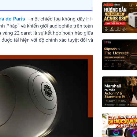
a de Paris
– một chiếc loa không dây Hi-
nh Pháp” và khiến giới audiophile trên toàn
ạ vàng 22 carat là sự kết hợp hoàn hảo giữa
 được tái hiện với độ chính xác tuyệt đối và