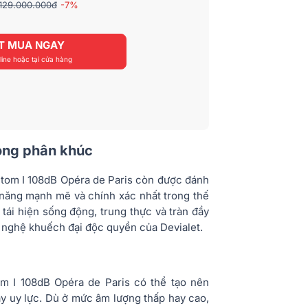
129.000.000đ
-7%
T MUA NGAY
ine hoặc tại cửa hàng
rong phân khúc
ntom I 108dB Opéra de Paris còn được đánh
 năng mạnh mẽ và chính xác nhất trong thế
 tái hiện sống động, trung thực và tràn đầy
g nghệ khuếch đại độc quyền của Devialet.
om I 108dB Opéra de Paris có thể tạo nên
y uy lực. Dù ở mức âm lượng thấp hay cao,