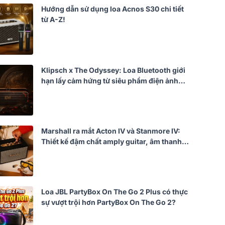
Hướng dẫn sử dụng loa Acnos S30 chi tiết
từ A-Z!
Klipsch x The Odyssey: Loa Bluetooth giới
hạn lấy cảm hứng từ siêu phẩm điện ảnh
của Christopher Nolan
Marshall ra mắt Acton IV và Stanmore IV:
Thiết kế đậm chất amply guitar, âm thanh
mạnh mẽ hơn
Loa JBL PartyBox On The Go 2 Plus có thực
sự vượt trội hơn PartyBox On The Go 2?