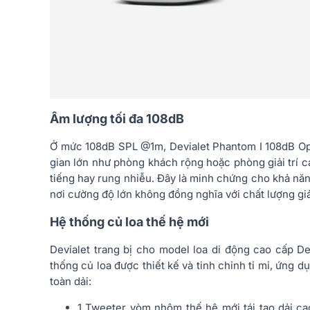
Âm lượng tối đa 108dB
Ở mức 108dB SPL @1m, Devialet Phantom I 108dB Op
gian lớn như phòng khách rộng hoặc phòng giải trí 
tiếng hay rung nhiễu. Đây là minh chứng cho khả năn
nơi cường độ lớn không đồng nghĩa với chất lượng gi
Hệ thống củ loa thế hệ mới
Devialet trang bị cho model loa di động cao cấp D
thống củ loa được thiết kế và tinh chỉnh tỉ mỉ, ứng 
toàn dải:
1 Tweeter vòm nhôm thế hệ mới tái tạo dải cao