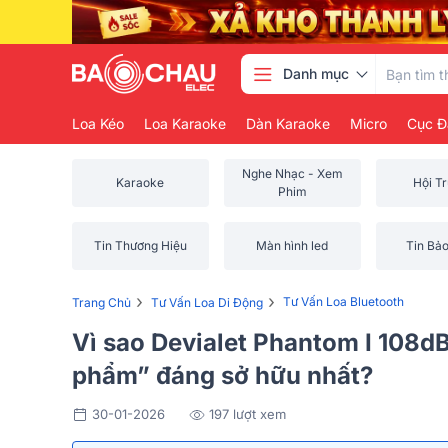
Danh mục
Loa Kéo
Loa Karaoke
Dàn Karaoke
Micro
Cục Đ
Nghe Nhạc - Xem
Karaoke
Hội T
Phim
Tin Thương Hiệu
Màn hình led
Tin Bả
›
›
Tư Vấn Loa Bluetooth
Trang Chủ
Tư Vấn Loa Di Động
Vì sao Devialet Phantom I 108dB
phẩm” đáng sở hữu nhất?
30-01-2026
197 lượt xem