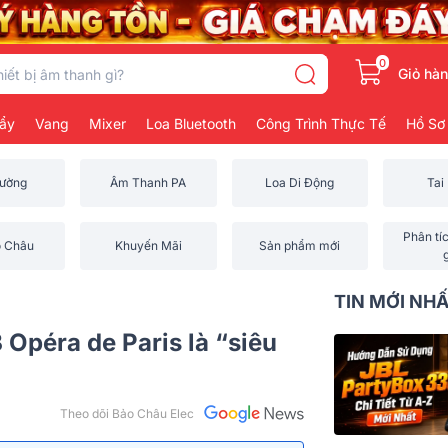
0
Giỏ hà
ẩy
Vang
Mixer
Loa Bluetooth
Công Trình Thực Tế
Hồ Sơ
rường
Âm Thanh PA
Loa Di Động
Tai
Phân tí
o Châu
Khuyến Mãi
Sản phẩm mới
TIN MỚI NH
 Opéra de Paris là “siêu
Theo dõi Bảo Châu Elec