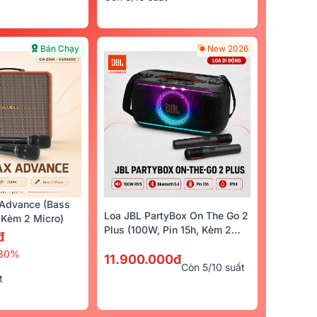
Bán Chạy
New 2026
Advance (Bass
Loa JBL PartyBox On The Go 2
Kèm 2 Micro)
Plus (100W, Pin 15h, Kèm 2
đ
Micro)
30%
11.900.000đ
Còn 5/10 suất
t