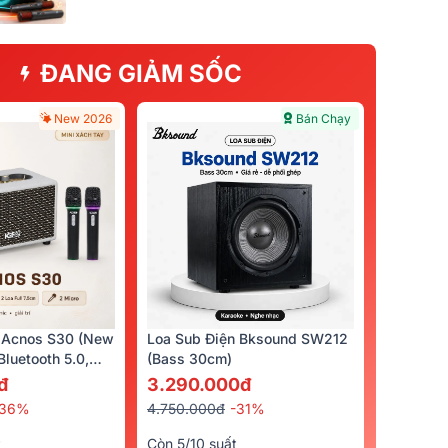
ĐANG GIẢM SỐC
New 2026
Bán Chạy
 Acnos S30 (New
Loa Sub Điện Bksound SW212
luetooth 5.0,
(bass 30cm)
cro)
đ
3.290.000đ
-36%
4.750.000đ
-31%
t
Còn 5/10 suất