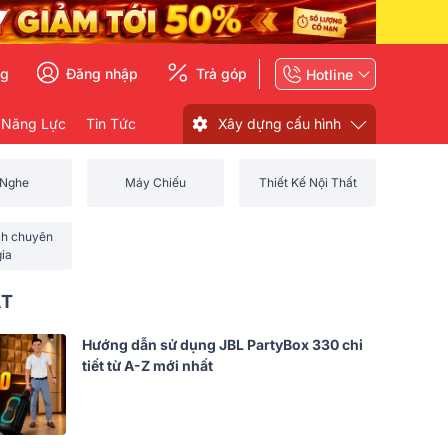
ng
Đăng nhập
Trả góp
Hotline
 Năng Lực
Tin Tức
Xây dựng cấu hình
 Nghe
Máy Chiếu
Thiết Kế Nội Thất
ch chuyên
gia
ẤT
Hướng dẫn sử dụng JBL PartyBox 330 chi
tiết từ A-Z mới nhất