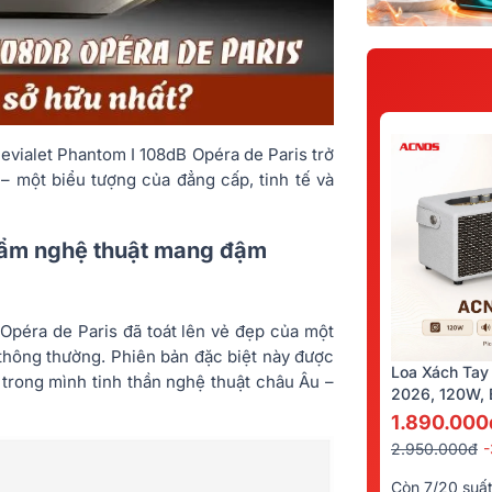
Devialet Phantom I 108dB Opéra de Paris trở
– một biểu tượng của đẳng cấp, tinh tế và
phẩm nghệ thuật mang đậm
 Opéra de Paris đã toát lên vẻ đẹp của một
 thông thường. Phiên bản đặc biệt này được
Loa Xách Tay
 trong mình tinh thần nghệ thuật châu Âu –
2026, 120W, B
Kèm 2 Tay Mi
1.890.000
2.950.000đ
Còn 7/20 suấ