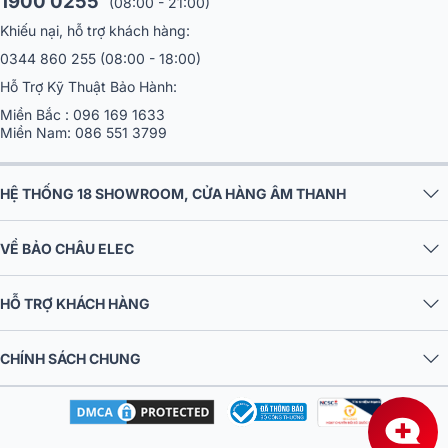
1900 0255
(08:00 - 21:00)
Khiếu nại, hỗ trợ khách hàng:
Công suất 25W
0344 860 255
(08:00 - 18:00)
Hỗ Trợ Kỹ Thuật Bảo Hành:
Mạch single-end nguyên bản cùng cùng biến áp xuất âm đã được
cải tiến mang đến khả năng khuếch đại âm thanh sống động, chân
Miền Bắc :
096 169 1633
Miền Nam:
086 551 3799
thực với công suất 25W/ CH.
HỆ THỐNG 18 SHOWROOM, CỬA HÀNG ÂM THANH
VỀ BẢO CHÂU ELEC
HỖ TRỢ KHÁCH HÀNG
CHÍNH SÁCH CHUNG
Xử lý âm thanh cực hay