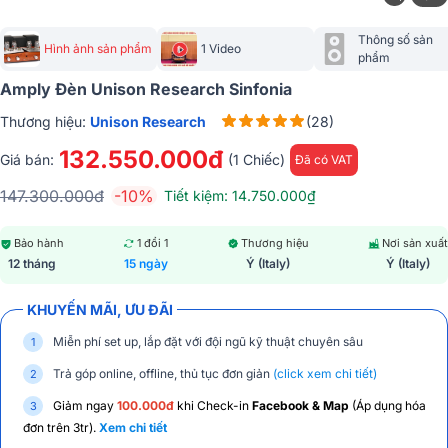
Thông số sản 
Hình ảnh sản phẩm
1 Video
phẩm
Amply Đèn Unison Research Sinfonia
Thương hiệu:
Unison Research
(28)
132.550.000đ
Giá bán:
(1 Chiếc)
Đã có VAT
147.300.000đ
-10%
Tiết kiệm: 14.750.000₫
Bảo hành
1 đổi 1
Thương hiệu
Nơi sản xuất
12 tháng
15 ngày
Ý (Italy)
Ý (Italy)
KHUYẾN MÃI, ƯU ĐÃI
Miễn phí set up, lắp đặt với đội ngũ kỹ thuật chuyên sâu
Trả góp online, offline, thủ tục đơn giản
(click xem chi tiết)
Giảm ngay
100.000đ
khi Check-in
Facebook & Map
(Áp dụng hóa
đơn trên 3tr).
Xem chi tiết