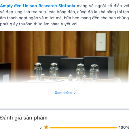
Amply đèn Unison Research Sinfonia
mang vẻ ngoài cổ điển vớ
vẻ đẹp lung linh tỏa ra từ các bóng đèn, cùng đó là khả năng tái tạo
âm thanh ngọt ngào và mượt mà, hứa hẹn mang đến cho bạn những
phút giây thưởng thức âm nhạc tuyệt vời.
Xem thêm
Những đặc điểm nổi bật của amply đèn Unison Research
Sinfonia
Đánh giá sản phẩm
- Sở hữu thiết kế tinh tế và sang trọng với kích thước không quá
5
100