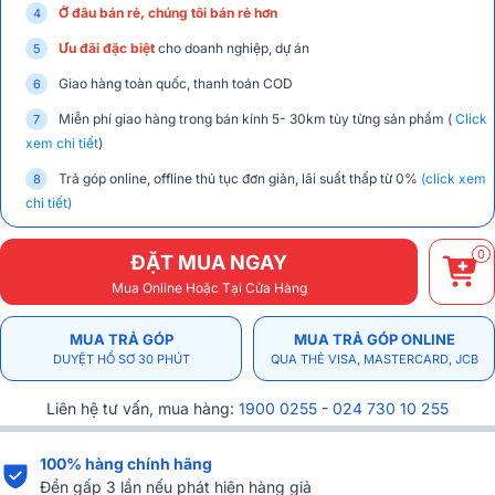
Ở đâu bán rẻ, chúng tôi bán rẻ hơn
Ưu đãi đặc biệt
cho doanh nghiệp, dự án
Giao hàng toàn quốc, thanh toán COD
Miễn phí giao hàng trong bán kính 5- 30km tùy từng sản phẩm (
Click
xem chi tiết
)
Trả góp online, offline thủ tục đơn giản, lãi suất thấp từ 0%
(click xem
chi tiết)
0
ĐẶT MUA NGAY
Mua Online Hoặc Tại Cửa Hàng
MUA TRẢ GÓP
MUA TRẢ GÓP ONLINE
DUYỆT HỒ SƠ 30 PHÚT
QUA THẺ VISA, MASTERCARD, JCB
Liên hệ tư vấn, mua hàng:
1900 0255
-
024 730 10 255
100% hàng chính hãng
Đền gấp 3 lần nếu phát hiện hàng giả