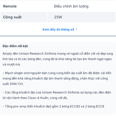
Remote
Điều chỉnh âm lượng
Công suất
25W
Tần số đáp tuyến
20Hz – 30KHz
Xem đầy đủ thông số
Damping Factor
14dB
Đặc điểm nổi bật
4 x 6550/KT88; 2 x ECC82; 2 x
Bóng đèn
ECC83
Amply đèn Unison Research Sinfonia mang vẻ ngoài cổ điển với vẻ đẹp lung
linh tỏa ra từ các bóng đèn, cùng đó là khả năng tái tạo âm thanh ngọt ngào
Công suất tiêu thụ
500W max
và mượt mà.
Kết nối vào
4 line, 1 tape
- Mạch single-end nguyên bản cùng cùng biến áp xuất âm đã được cải tiến
mang đến khả năng khuếch đại âm thanh sống động, chân thực với công
1 tape, 1 subwoofer, loudspeakers
Kết nối ra
suất 25W/ CH.
bi-wiring
- Các tầng khuếch đại của Unison Research Sinfonia sử dụng các đèn điện
Kích thước
44 x 42 x 21 cm
tử vận hành theo Class-A thuần, cùng với đó,
Trọng lượng
24.95kg
- Tầng pre-amp (tiền khuếch đại) gồm 2 bóng ECC82 và 2 bóng ECC8