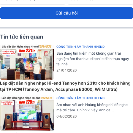
Gửi câu hỏi
Mặt trước được ốp 1 tấm gỗ dày, sơn bóng làm nổi vân, trổ ra 4 núm
loại có chức năng lần lượt từ trái qua phải là bật/ tắt máy, điều chỉnh
âm lượng, chọn ngõ vào tín hiệu (CD, Phono, AV và Tuner) và chọn
chế độ hoạt động của máy. Chính giữa máy là mắt thần cho remote.
Tin tức liên quan
CÔNG TRÌNH ÂM THANH HI-END
Bạn đang tìm kiếm một không gian trải
nghiệm âm thanh audiophile đích thực ngay
tại nhà...
24/04/2026
Lắp đặt dàn Nghe nhạc Hi-end Tannoy hơn 231tr cho khách hàng
tại TP HCM (Tannoy Arden, Accuphase E3000, WiiM Ultra)
CÔNG TRÌNH ÂM THANH HI-END
Âm nhạc với anh Hoàng không chỉ để nghe,
mà để cảm. Chính vì vậy, anh đã ...
04/02/2026
Ngay phía trên là hệ thống bóng đèn được làm nổi hẳn lên trên, tạo
cảm giác khỏe khoắn cũng như thêm phần sang trọng. Dưới chân
các bóng đèn là tấm kim loại phay xước bóng, không chỉ mang tính