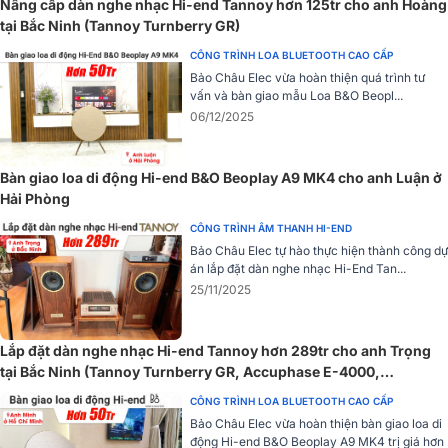
Nâng cấp dàn nghe nhạc Hi-end Tannoy hơn 125tr cho anh Hoàng
trang trí mà còn hấp thụ nhiệt từ các bóng đèn, có tác dụng tương
tại Bắc Ninh (Tannoy Turnberry GR)
đương như bộ cánh tản nhiệt chạy 2 bên hông.
CÔNG TRÌNH LOA BLUETOOTH CAO CẤP
Bảo Châu Elec vừa hoàn thiện quá trình tư
vấn và bàn giao mẫu Loa B&O Beopl...
06/12/2025
Bàn giao loa di động Hi-end B&O Beoplay A9 MK4 cho anh Luận ở
Hải Phòng
CÔNG TRÌNH ÂM THANH HI-END
Bảo Châu Elec tự hào thực hiện thành công dự
án lắp đặt dàn nghe nhạc Hi-End Tan...
25/11/2025
Biến áp nguồn và biến áp xuất âm của Unison Research Sinfonia có
Lắp đặt dàn nghe nhạc Hi-end Tannoy hơn 289tr cho anh Trọng
kích thước khá lớn, được bố trí gọn gàng phía sau máy và giấu
tại Bắc Ninh (Tannoy Turnberry GR, Accuphase E-4000,
trong 3 bộ nắp chụp vuông vắn.
Cambridge Audio CXN100)
CÔNG TRÌNH LOA BLUETOOTH CAO CẤP
Bảo Châu Elec vừa hoàn thiện bàn giao loa di
động Hi-end B&O Beoplay A9 MK4 trị giá hơn