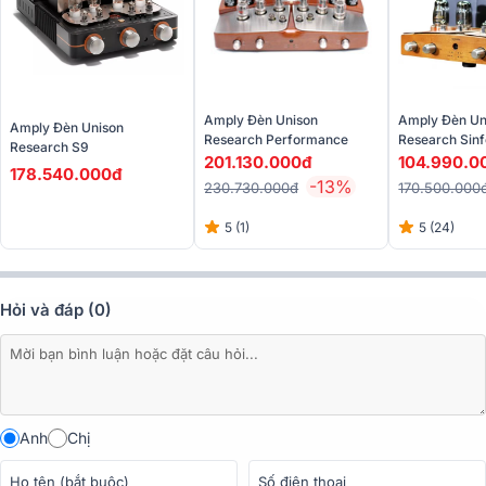
➣
Tham khảo:
Bảng giá Amply Unison Research mới nhất hiện nay
Đánh giá chất lượng amply đèn Unison Research
Amply Đèn Unison
Amply Đèn Un
Sinfonia
Amply Đèn Unison
Research Performance
Research Sinf
Research S9
Anniversary
201.130.000đ
104.990.0
Amply đèn
Unison Research Sinfonia sở hữu thiết kế tinh tế và san
178.540.000đ
-13%
230.730.000đ
170.500.000
trọng với kích thước 440 (Rộng) x 420 (Cao) x 210 (Sâu) mm, cùng
trọng lượng 24.95kg.
5 (1)
5 (24)
Hỏi và đáp (0)
Anh
Chị