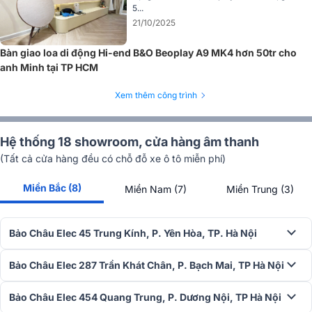
5...
21/10/2025
Bàn giao loa di động Hi-end B&O Beoplay A9 MK4 hơn 50tr cho
anh Minh tại TP HCM
Xem thêm công trình
Hệ thống 18 showroom, cửa hàng âm thanh
(Tất cả cửa hàng đều có chỗ đỗ xe ô tô miễn phí)
Đánh giá tính năng amply đèn Unison Research
Sinfonia
Miền Bắc (8)
Miền Nam (7)
Miền Trung (3)
Cấu trúc amply
Bảo Châu Elec 45 Trung Kính, P. Yên Hòa, TP. Hà Nội
Bảo Châu Elec 287 Trần Khát Chân, P. Bạch Mai, TP Hà Nội
Bảo Châu Elec 454 Quang Trung, P. Dương Nội, TP Hà Nội