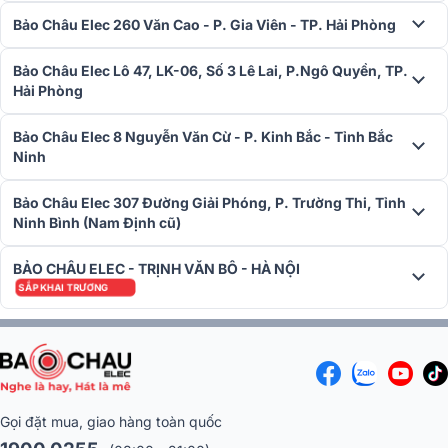
Bảo Châu Elec 260 Văn Cao - P. Gia Viên - TP. Hải Phòng
Bảo Châu Elec Lô 47, LK-06, Số 3 Lê Lai, P.Ngô Quyền, TP.
Hải Phòng
Bảo Châu Elec 8 Nguyễn Văn Cừ - P. Kinh Bắc - Tỉnh Bắc
Amply đèn Unison Research Sinfonia mang kết cấu dual-mono với
Ninh
các biến áp nguồn và biến áp xuất âm được đặt đối xứng trên
chassis. Các biến áp đều được bọc vỏ kim loại để tăng tính thẩm mỹ
Bảo Châu Elec 307 Đường Giải Phóng, P. Trường Thi, Tỉnh
và giảm thiểu nhiễu âm sang các bộ phận khác.
Ninh Bình (Nam Định cũ)
BẢO CHÂU ELEC - TRỊNH VĂN BÔ - HÀ NỘI
SẮP KHAI TRƯƠNG
Gọi đặt mua, giao hàng toàn quốc