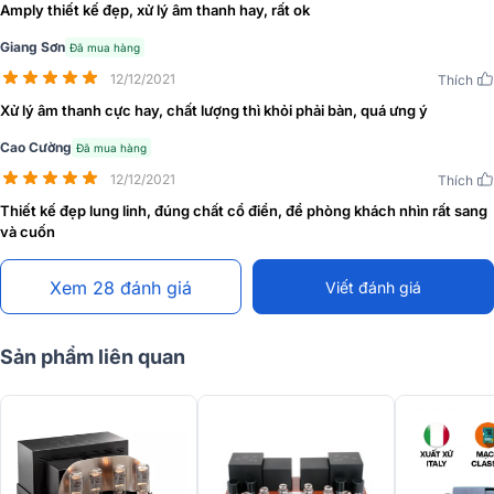
Amply thiết kế đẹp, xử lý âm thanh hay, rất ok
Class-A. Mỗi kênh của sinfonia gồm 2 bóng 6550 lắp song song với
chế độ siêu tuyến tính(Có thể thay bằng bóng KT-88).
Giang Sơn
Đã mua hàng
- Bóng 6550 là giúp dải trung chi tiết nhưng vẫn ngọt ngào, sinh
12/12/2021
Thích
động, tạo lên nét riêng mà chỉ amli đèn mới có. Chính vì thế, ampli
Xử lý âm thanh cực hay, chất lượng thì khỏi phải bàn, quá ưng ý
unison sinfonia đánh rất hay với nhiều dòng nhạc: nhạc đồng quê,
nhạc vàng.
Cao Cường
Đã mua hàng
12/12/2021
Thích
Thiết kế đẹp lung linh, đúng chất cổ điển, để phòng khách nhìn rất sang
và cuốn
Xem 28 đánh giá
Viết đánh giá
Sản phẩm liên quan