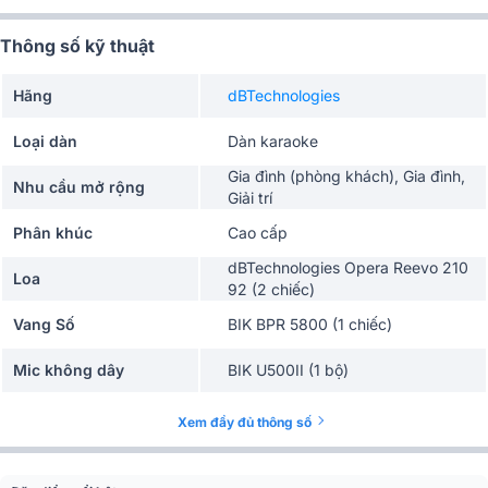
Thông số kỹ thuật
Hãng
dBTechnologies
Loại dàn
Dàn karaoke
Gia đình (phòng khách), Gia đình,
Nhu cầu mở rộng
Giải trí
Phân khúc
Cao cấp
dBTechnologies Opera Reevo 210
Loa
92 (2 chiếc)
Vang Số
BIK BPR 5800 (1 chiếc)
Mic không dây
BIK U500II (1 bộ)
Loa sub điện
BIK BBK-W25A 12 (1 chiếc)
Xem đầy đủ thông số