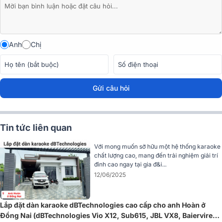
Anh
Chị
Gửi câu hỏi
Tin tức liên quan
Loa được tích hợp sẵn amply Digipro G2 công suất RMS 1050W
(Class D + SMPS), cùng với bộ xử lý DSP tiên tiến và lọc FIR tuyến
Với mong muốn sở hữu một hệ thống karaoke
tính, đảm bảo âm thanh luôn trong trẻo, không méo tiếng ở bất kỳ
chất lượng cao, mang đến trải nghiệm giải trí
mức âm lượng nào. SPL đạt tối đa 132.5dB và góc phủ âm rộng
đỉnh cao ngay tại gia đ&i...
100° x 90°, cho khả năng lấp đầy không gian từ phòng khách đến
12/06/2025
sân vườn rộng tới 100m². Đây là mẫu loa active lý tưởng cho cả hát
karaoke lẫn nghe nhạc sống động chuẩn sân khấu tại gia.
Lắp đặt dàn karaoke dBTechnologies cao cấp cho anh Hoàn ở
>> Xem chi tiết:
Loa dBTechnologies Opera Reevo 210
Đồng Nai (dBTechnologies Vio X12, Sub615, JBL VX8, Baiervires