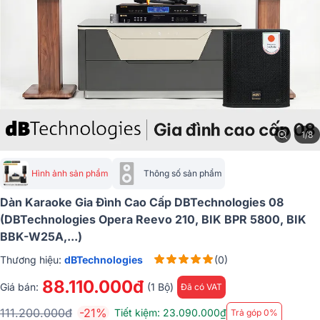
1/8
Hình ảnh sản phẩm
Thông số sản phẩm
Dàn Karaoke Gia Đình Cao Cấp DBTechnologies 08
(dBTechnologies Opera Reevo 210, BIK BPR 5800, BIK
BBK-W25A,...)
Thương hiệu:
dBTechnologies
(0)
88.110.000đ
Giá bán:
(1 Bộ)
Đã có VAT
111.200.000đ
-21%
Tiết kiệm: 23.090.000₫
Trả góp 0%