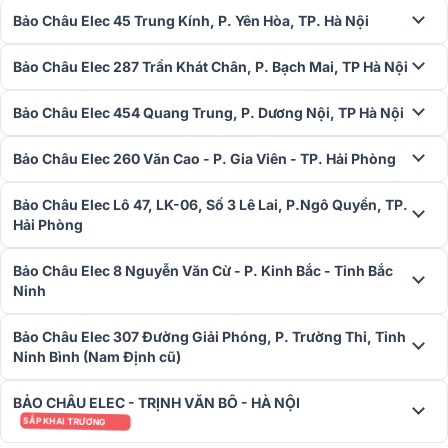
Loa sub điện BIK BBK-W25A
Bảo Châu Elec 45 Trung Kính, P. Yên Hòa, TP. Hà Nội
Để hoàn thiện dải trầm cho hệ thống karaoke,
loa sub điện BIK
BBK-
Bảo Châu Elec 287 Trần Khát Chân, P. Bạch Mai, TP Hà Nội
W25A chính là lựa chọn không thể thiếu. Sản phẩm sở hữu thiết kế
vuông vức, chắc chắn với mặt lưới thép bảo vệ và logo thương hiệu
Bảo Châu Elec 454 Quang Trung, P. Dương Nội, TP Hà Nội
nổi bật, dễ dàng phối hợp với nhiều không gian nội thất khác nhau.
Điểm nổi bật của BBK-W25A nằm ở loa bass 12 inch dạng nón có
Bảo Châu Elec 260 Văn Cao - P. Gia Viên - TP. Hải Phòng
khả năng tái tạo âm trầm mạnh mẽ, uy lực nhưng vẫn giữ được độ
kiểm soát tốt. Công suất tối đa đạt tới 350W (ở 4Ω), đáp ứng dải
tần 20Hz – 150Hz, cho âm thanh trầm sâu, gọn gàng, không bị ù
Bảo Châu Elec Lô 47, LK-06, Số 3 Lê Lai, P.Ngô Quyền, TP.
nền.
Hải Phòng
Bảo Châu Elec 8 Nguyễn Văn Cừ - P. Kinh Bắc - Tỉnh Bắc
Đặc biệt, loa được tích hợp sẵn ampli công suất bên trong, giúp việc
Ninh
lắp đặt và phối ghép với các thiết bị như vang số, amply hay mixer
trở nên đơn giản và nhanh chóng. Ngoài ra, người dùng có thể chủ
động điều chỉnh tần số cắt và pha, đảm bảo loa sub hòa quyện nhịp
Bảo Châu Elec 307 Đường Giải Phóng, P. Trường Thi, Tỉnh
nhàng với loa chính mà không bị lấn át. Phù hợp cho không chỉ
Ninh Bình (Nam Định cũ)
phòng karaoke tại gia mà còn lý tưởng cho không gian mở như quán
cafe acoustic hoặc sự kiện ngoài trời quy mô nhỏ.
BẢO CHÂU ELEC - TRỊNH VĂN BÔ - HÀ NỘI
SẮP KHAI TRƯƠNG
>> Xem chi tiết:
Loa sub BIK BBK-W25A