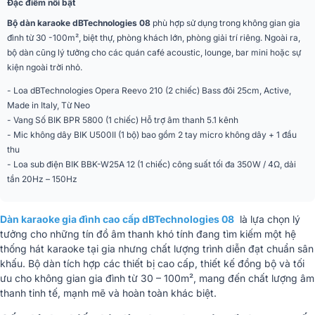
Đặc điểm nổi bật
Bộ dàn karaoke dBTechnologies 08
phù hợp sử dụng trong không gian gia
đình từ 30 -100m², biệt thự, phòng khách lớn, phòng giải trí riêng. Ngoài ra,
bộ dàn cũng lý tưởng cho các quán café acoustic, lounge, bar mini hoặc sự
kiện ngoài trời nhỏ.
- Loa dBTechnologies Opera Reevo 210 (2 chiếc) Bass đôi 25cm, Active,
Made in Italy, Từ Neo
- Vang Số BIK BPR 5800 (1 chiếc) Hỗ trợ âm thanh 5.1 kênh
- Mic không dây BIK U500II (1 bộ) bao gồm 2 tay micro không dây + 1 đầu
thu
- Loa sub điện BIK BBK-W25A 12 (1 chiếc) công suất tối đa 350W / 4Ω, dải
tần 20Hz – 150Hz
Dàn karaoke gia đình cao cấp dBTechnologies 08
là lựa chọn lý
tưởng cho những tín đồ âm thanh khó tính đang tìm kiếm một hệ
thống hát karaoke tại gia nhưng chất lượng trình diễn đạt chuẩn sân
khấu. Bộ dàn tích hợp các thiết bị cao cấp, thiết kế đồng bộ và tối
ưu cho không gian gia đình từ 30 – 100m², mang đến chất lượng âm
thanh tinh tế, mạnh mẽ và hoàn toàn khác biệt.