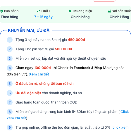
Bảo hành
1 đổi 1
Thương hiệu
Nơi sản xuất
Theo hãng
7 - 15 ngày
Chính hãng
Chính Hãng
KHUYẾN MÃI, ƯU ĐÃI
Tặng 3 sợi dây canon 3m trị giá
450.000đ
Tặng 1 bộ pin sạc trị giá
580.000đ
Miễn phí set up, lắp đặt với đội ngũ kỹ thuật chuyên sâu
Giảm ngay
100.000đ
khi Check-in
Facebook & Map
(Áp dụng hóa
đơn trên 3tr).
Xem chi tiết
Ở đâu bán rẻ, chúng tôi bán rẻ hơn
Ưu đãi đặc biệt
cho doanh nghiệp, dự án
Giao hàng toàn quốc, thanh toán COD
Miễn phí giao hàng trong bán kính 5- 30km tùy từng sản phẩm (
Click
xem chi tiết
)
Trả góp online, offline thủ tục đơn giản, lãi suất thấp từ 0%
(click xem