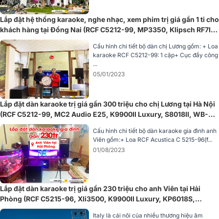
Với cấu trúc 2 loa 2 đường tiếng, loa trầm với kích thước bass 30cm
và nam châm neodymium 3 inch cho hiệu suất âm trầm mạnh mẽ và
Lắp đặt hệ thống karaoke, nghe nhạc, xem phim trị giá gần 1 tỉ cho
chất lượng cao. Loa treble neodymium có kích thước 3,5 cm và nam
khách hàng tại Đồng Nai (RCF C5212-99, MP3350, Klipsch RF7III,
châm 2.5 inch cung cấp âm thanh dải cao trong trẻo và sáng rõ.
X8500H,…)
Cấu hình chi tiết bộ dàn chị Lương gồm: + Loa
Với công suất RMS 900W, đặc biệt được trang bị cổng RDNet, cho
karaoke RCF C5212-99: 1 cặp+ Cục đẩy công
phép giám sát và điều khiển từ xa thông qua phần mềm Aurora Net
...
trên cả hệ điều hành Windows và Mac, tạo điều kiện thuận lợi cho
05/01/2023
việc quản lý âm thanh.
Xem thêm chi tiết:
Loa dBTechnologies Vio X12
Lắp đặt dàn karaoke trị giá gần 300 triệu cho chị Lương tại Hà Nội
(RCF C5212-99, MC2 Audio E25, K9900II Luxury, S8018II, WB-
Loa sub điện dBTechnologies VIO S115
5000,…)
Cấu hình chi tiết bộ dàn karaoke gia đình anh
Loa sub điện
dBTechnologies VIO S115 là sự lựa chọn hàng đầu cho
Viên gồm:+ Loa RCF Acustica C 5215-96(f...
các hệ thống âm thanh lớn và không gian rộng, với củ bass 40cm
01/08/2023
và cuộn coil 10.16cm, mang đến âm trầm mạnh mẽ và rõ ràng.
Lắp đặt dàn karaoke trị giá gần 230 triệu cho anh Viên tại Hải
Phòng (RCF C5215-96, Xli3500, K9900II Luxury, KP6018S,
VM300,…)
Italy là cái nôi của nhiều thương hiệu âm