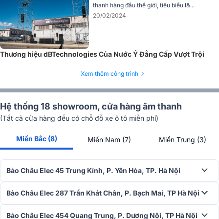
thanh hàng đầu thế giới, tiêu biểu l&...
20/02/2024
Thương hiệu dBTechnologies Của Nước Ý Đẳng Cấp Vượt Trội
Xem thêm công trình
Hệ thống 18 showroom, cửa hàng âm thanh
Loa được trang bị bộ điều khiển DSP 32bit và bộ chuyển đổi AD/DA
24 bit/96 KHz, công suất liên tục 900W và công suất cực đại lên tới
(Tất cả cửa hàng đều có chỗ đỗ xe ô tô miễn phí)
1800W cho âm trầm uy lực, mạnh mẽ.
Miền Bắc (8)
Miền Nam (7)
Miền Trung (3)
Tích hợp bộ khuếch đại class D hiệu suất cao sử dụng công nghệ
độc quyền Digipro® G3, loa sub điện dBTechnologies VIO S115 là sự
lựa chọn lý tưởng cho hệ thống lớn như dàn line array, âm thanh sân
Bảo Châu Elec 45 Trung Kính, P. Yên Hòa, TP. Hà Nội
khấu, hội trường và sự kiện ngoài trời.
Xem thêm chi tiết:
Loa sub điện dBTechnologies VIO S115
Bảo Châu Elec 287 Trần Khát Chân, P. Bạch Mai, TP Hà Nội
Bàn mixer Yamaha DM3 Standard
Bảo Châu Elec 454 Quang Trung, P. Dương Nội, TP Hà Nội