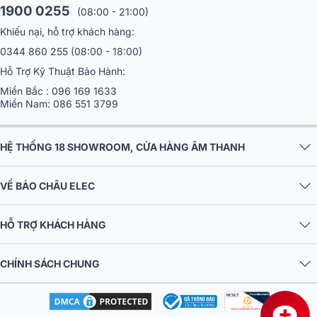
Tính năng QuickPro Presets và tính năng Scene Presets giúp người
1900 0255
(08:00 - 21:00)
dùng lưu trữ và gọi lại cài đặt âm thanh một cách dễ dàng. Chức
Khiếu nại, hỗ trợ khách hàng:
năng DAW Remote cho phép ghi âm trực tiếp và biên tập âm thanh
tại nhà vô cùng linh hoạt và tiện lợi trong quá trình sản xuất âm
0344 860 255
(08:00 - 18:00)
nhạc.
Hỗ Trợ Kỹ Thuật Bảo Hành:
Xem thêm chi tiết:
Bàn mixer Yamaha DM3 Standard
Miền Bắc :
096 169 1633
Miền Nam:
086 551 3799
Micro Sennheiser EW-D SKM-S BASE SET + Đầu MMD 845
Bộ
micro không dây Sennheiser
EW-D SKM-S BASE SET là một giả
HỆ THỐNG 18 SHOWROOM, CỬA HÀNG ÂM THANH
pháp truyền kỹ thuật số hoàn hảo, hoạt động trong dải tần số UHF
siêu cao.
VỀ BẢO CHÂU ELEC
HỖ TRỢ KHÁCH HÀNG
CHÍNH SÁCH CHUNG