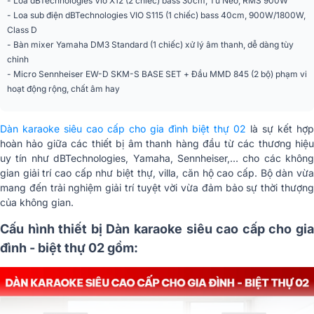
- Loa dBTechnologies Vio X12 (2 chiếc) bass 30cm, Từ Neo, RMS 900W
- Loa sub điện dBTechnologies VIO S115 (1 chiếc) bass 40cm, 900W/1800W,
Class D
- Bàn mixer Yamaha DM3 Standard (1 chiếc) xử lý âm thanh, dễ dàng tùy
chỉnh
- Micro Sennheiser EW-D SKM-S BASE SET + Đầu MMD 845 (2 bộ) phạm vi
hoạt động rộng, chất âm hay
Dàn karaoke siêu cao cấp cho gia đình biệt thự 02
là sự kết hợp
hoàn hảo giữa các thiết bị âm thanh hàng đầu từ các thương hiệu
uy tín như dBTechnologies, Yamaha, Sennheiser,… cho các không
gian giải trí cao cấp như biệt thự, villa, căn hộ cao cấp. Bộ dàn vừa
mang đến trải nghiệm giải trí tuyệt vời vừa đảm bảo sự thời thượng
của không gian.
Cấu hình thiết bị Dàn karaoke siêu cao cấp cho gia
đình - biệt thự 02 gồm: