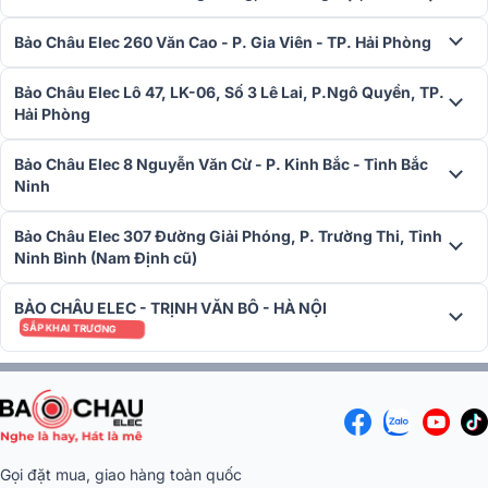
Bàn mixer Yamaha
DM3 Standard thiết kế với giao diện trực qua
và dễ dàng sử dụng, giúp người dùng điều chỉnh âm thanh một
Bảo Châu Elec 260 Văn Cao - P. Gia Viên - TP. Hải Phòng
cách nhanh chóng và hiệu quả.
Bảo Châu Elec Lô 47, LK-06, Số 3 Lê Lai, P.Ngô Quyền, TP.
Hải Phòng
Bảo Châu Elec 8 Nguyễn Văn Cừ - P. Kinh Bắc - Tỉnh Bắc
Ninh
Bảo Châu Elec 307 Đường Giải Phóng, P. Trường Thi, Tỉnh
Ninh Bình (Nam Định cũ)
BẢO CHÂU ELEC - TRỊNH VĂN BÔ - HÀ NỘI
SẮP KHAI TRƯƠNG
Mixer được tích hợp cổng kết nối USB, giúp dễ dàng kết nối với các
thiết bị như iPad, máy tính, iPhone,... Sử dụng hiệu ứng REV HD và
REV R3 giúp tạo ra âm thanh với độ nhạy chuẩn xác và chất lượng
cao.
Gọi đặt mua, giao hàng toàn quốc