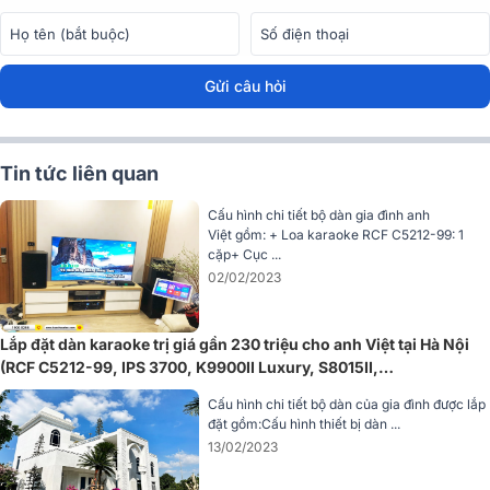
Loa dBTechnologies
Vio X12 không chỉ là một hệ thống PA độc lậ
mà còn mang lại sự linh hoạt cho việc bố trí trong nhiều tình huống
khác nhau, có thể xếp chồng lên nhau hoặc treo tường.
Gửi câu hỏi
Tin tức liên quan
Cấu hình chi tiết bộ dàn gia đình anh
Việt gồm: + Loa karaoke RCF C5212-99: 1
cặp+ Cục ...
02/02/2023
Lắp đặt dàn karaoke trị giá gần 230 triệu cho anh Việt tại Hà Nội
(RCF C5212-99, IPS 3700, K9900II Luxury, S8015II,
SVX288A/PG58,…)
Cấu hình chi tiết bộ dàn của gia đình được lắp
đặt gồm:Cấu hình thiết bị dàn ...
13/02/2023