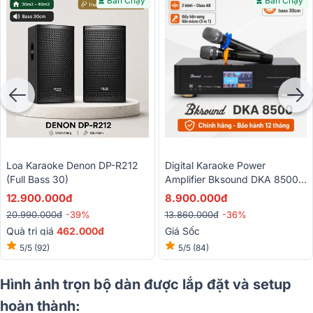
Bán Chạy
Bán Chạy
Loa Karaoke Denon DP-R212
Digital Karaoke Power
(Full Bass 30)
Amplifier Bksound DKA 8500
(2 Kênh, 750W, Kèm Micro
12.900.000đ
8.900.000đ
Không Dây)
20.990.000đ
-39%
13.860.000đ
-36%
Quà trị giá
462.000đ
Giá Sốc
5/5
(92)
5/5
(84)
Hình ảnh trọn bộ dàn được lắp đặt và setup
hoàn thành: