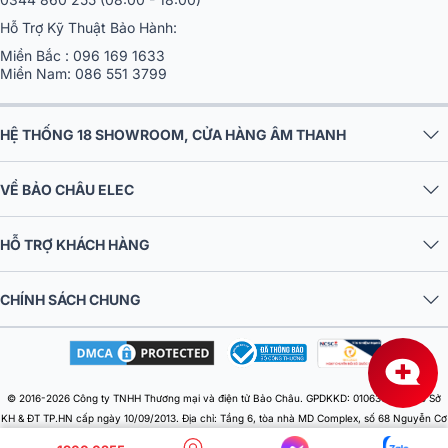
Hỗ Trợ Kỹ Thuật Bảo Hành:
Miền Bắc :
096 169 1633
Miền Nam:
086 551 3799
HỆ THỐNG 18 SHOWROOM, CỬA HÀNG ÂM THANH
VỀ BẢO CHÂU ELEC
HỖ TRỢ KHÁCH HÀNG
CHÍNH SÁCH CHUNG
© 2016-2026 Công ty TNHH Thương mại và điện tử Bảo Châu. GPDKKD: 0106303879 do Sở
KH & ĐT TP.HN cấp ngày 10/09/2013. Địa chỉ: Tầng 6, tòa nhà MD Complex, số 68 Nguyễn Cơ
Thạch, Phường Từ Liêm, Thành phố Hà Nội, Việt Nam. Điện thoại: 024 730 10 255. Email: