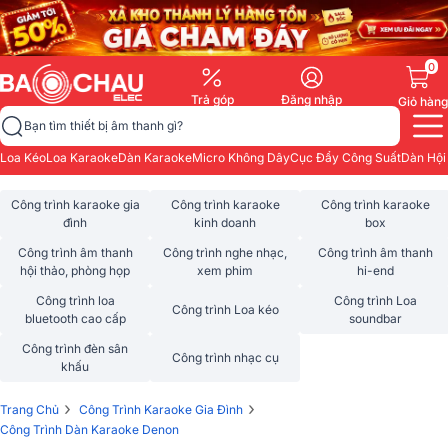
0
Trả góp
Đăng nhập
Giỏ hàng
Bạn tìm thiết bị âm thanh gì?
Loa Kéo
Loa Karaoke
Dàn Karaoke
Micro Không Dây
Cục Đẩy Công Suất
Dàn Hội
Công trình karaoke gia
Công trình karaoke
Công trình karaoke
đình
kinh doanh
box
Công trình âm thanh
Công trình nghe nhạc,
Công trình âm thanh
hội thảo, phòng họp
xem phim
hi-end
Công trình loa
Công trình Loa
Công trình Loa kéo
bluetooth cao cấp
soundbar
Công trình đèn sân
Công trình nhạc cụ
khấu
›
›
Trang Chủ
Công Trình Karaoke Gia Đình
Công Trình Dàn Karaoke Denon