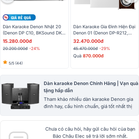
Dàn Karaoke Denon Nhật 20
Dàn Karaoke Gia Đình Hiện Đại
(Denon DP C10, BKSound DKA
Denon 01 (Denon DP-R212,
5500)
Denon Pro DP-N1600,
15.280.000đ
32.470.000đ
BKSound SW512)
20.200.000đ
-24%
45.470.000đ
-29%
Quà
87
0.000đ
5/5
(44)
Dàn karaoke Denon Chính Hãng | Vạn quà
tặng hấp dẫn
Tham khảo nhiều dàn karaoke Denon gia
đình hay, cấu hình chuẩn, giá tốt nhất thị
trường hiện nay, Bảo châu elec bán dàn
karaoke uy tín nhất việt nam
Chưa có câu hỏi, hãy gửi câu hỏi của bạn
Bảo Châu Elec sẽ trả lời sớm nhất.