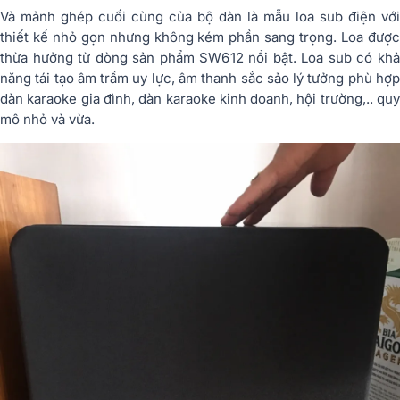
Và mảnh ghép cuối cùng của bộ dàn là mẫu loa sub điện với
thiết kế nhỏ gọn nhưng không kém phần sang trọng. Loa được
thừa hưởng từ dòng sản phẩm SW612 nổi bật. Loa sub có khả
năng tái tạo âm trầm uy lực, âm thanh sắc sảo lý tưởng phù hợp
dàn karaoke gia đình, dàn karaoke kinh doanh, hội trường,.. quy
mô nhỏ và vừa.