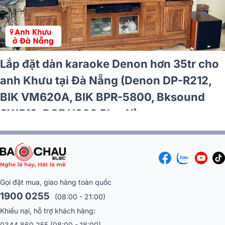
n karaoke Denon hơn 20tr cho
Lắp đặt d
i Hòa Bình (Denon DP-R212,
anh Khưu
KA 8500, SW612 MKII)
BIK VM62
SW512, B
Gọi đặt mua, giao hàng toàn quốc
1900 0255
(08:00 - 21:00)
Khiếu nại, hỗ trợ khách hàng:
0344 860 255
(08:00 - 18:00)