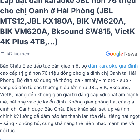
Lắp đặt dàn karaoke JBL hơn 76 triệu
cho chị Oanh ở Hải Phòng (JBL
MTS12,JBL KX180A, BIK VM620A,
BIK VM620A, Bksound SW815, VietK
4K Plus 4TB,...)
147 lượt xem
dàn karaoke gia đình
Bảo Châu Elec tiếp tục bàn giao một bộ
cao cấp trị giá hơn 76 triệu đồng cho gia đình chị Oanh tại Hải
Phòng. Bộ dàn sử dụng hệ thống loa - amply - micro - sub -
vang số đến từ các thương hiệu lớn như JBL, BIK, Bksound,
VietK, mang đến không gian giải trí đẳng cấp với chất âm mạnh
mẽ, hát nhẹ và cực kỳ ổn định. Không gian phòng hát của gia
đình chị Oanh được Bảo Châu Elec khảo sát, set-up và tinh
chỉnh kỹ lưỡng để đảm bảo âm thanh lan tỏa đều, tiếng hát ngọt
- sáng - chống hú, cùng khả năng thể hiện nhạc mạnh mẽ và
nội lực.