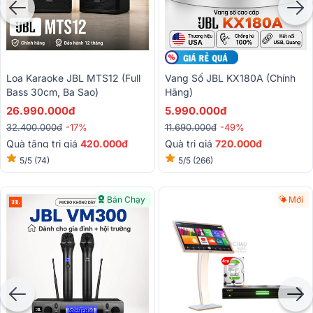
Loa Karaoke JBL MTS12 (full
Vang Số JBL KX180A (Chính
Bass 30cm, Ba Sao)
Hãng)
26.990.000đ
5.990.000đ
32.400.000đ
-17%
11.690.000đ
-49%
Quà tặng trị giá
420.000đ
Quà trị giá
720.000đ
5/5
(74)
5/5
(266)
Bán Chạy
Mới