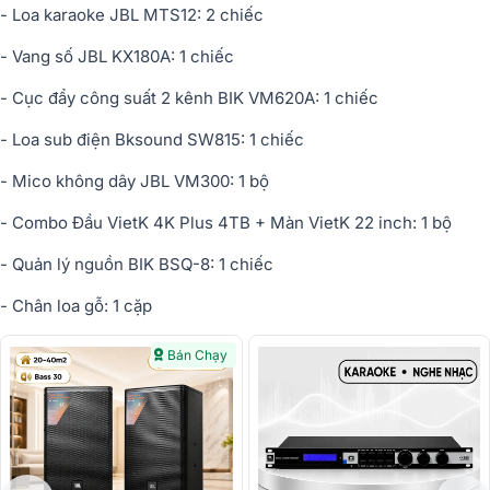
- Loa karaoke JBL MTS12: 2 chiếc
- Vang s
ố
JBL KX180A: 1 chiếc
- C
ụ
c
đ
ẩ
y công su
ấ
t 2 kênh BIK VM620A: 1 chi
ế
c
- Loa sub điện Bksound SW815: 1 chiếc
- Mico không dây JBL VM300: 1 b
ộ
- Combo Đầu VietK 4K Plus 4TB + Màn VietK 22 inch: 1 bộ
- Qu
ả
n lý ngu
ồ
n BIK BSQ-8: 1 chi
ế
c
- Chân loa g
ỗ
: 1 c
ặ
p
Bán Chạy