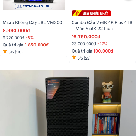
Micro Không Dây JBL VM300
Combo Đầu VietK 4K Plus 4TB
+ Màn VietK 22 Inch
8.990.000đ
16.790.000đ
9.720.000đ
-8%
23.000.000đ
-27%
Quà trị giá
1.850.000đ
Quà trị giá
100.000đ
5/5
(110)
5/5
(23)