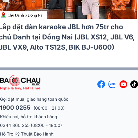
Lắp đặt dàn karaoke JBL hơn 35tr cho
anh Phan tại Đồng Nai (JBL Pasion 10,
Denon DP-N1600, Philips CSS2110/70, BIK
LH-PS80)
Gọi đặt mua, giao hàng toàn quốc
1900 0255
(08:00 - 21:00)
Khiếu nại, hỗ trợ khách hàng:
0344 860 255
(08:00 - 18:00)
Hỗ Trợ Kỹ Thuật Bảo Hành: