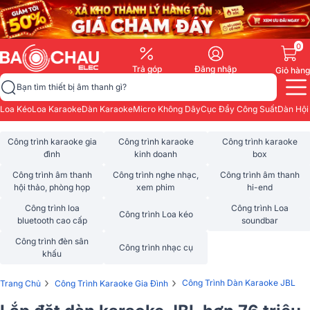
0
Trả góp
Đăng nhập
Giỏ hàng
Bạn tìm thiết bị âm thanh gì?
Loa Kéo
Loa Karaoke
Dàn Karaoke
Micro Không Dây
Cục Đẩy Công Suất
Dàn Hội
Công trình karaoke gia
Công trình karaoke
Công trình karaoke
đình
kinh doanh
box
Công trình âm thanh
Công trình nghe nhạc,
Công trình âm thanh
hội thảo, phòng họp
xem phim
hi-end
Công trình loa
Công trình Loa
Công trình Loa kéo
bluetooth cao cấp
soundbar
Công trình đèn sân
Công trình nhạc cụ
khấu
›
›
Công Trình Dàn Karaoke JBL
Trang Chủ
Công Trình Karaoke Gia Đình