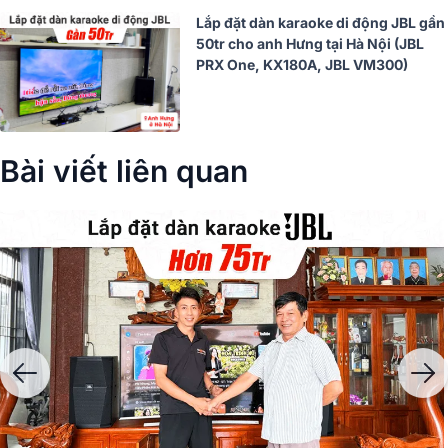
Lắp đặt dàn karaoke di động JBL gần
50tr cho anh Hưng tại Hà Nội (JBL
PRX One, KX180A, JBL VM300)
Bài viết liên quan