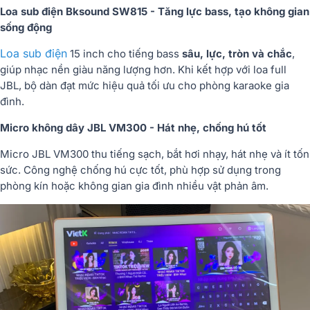
Loa sub điện Bksound SW815 - Tăng lực bass, tạo không gian
sống động
Loa sub điện
15 inch cho tiếng bass
sâu, lực, tròn và chắc
,
giúp nhạc nền giàu năng lượng hơn. Khi kết hợp với loa full
JBL, bộ dàn đạt mức hiệu quả tối ưu cho phòng karaoke gia
đình.
Micro không dây JBL VM300 - Hát nhẹ, chống hú tốt
Micro JBL VM300 thu tiếng sạch, bắt hơi nhạy, hát nhẹ và ít tốn
sức. Công nghệ chống hú cực tốt, phù hợp sử dụng trong
phòng kín hoặc không gian gia đình nhiều vật phản âm.