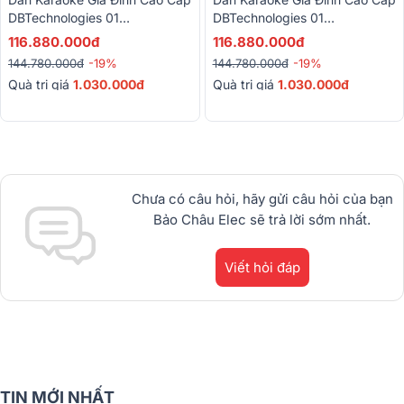
DBTechnologies 01
DBTechnologies 01
(dBTechnologies Opera Reevo
(dBTechnologies Opera Reevo
116.880.000đ
116.880.000đ
212, BPR-8600, Sub 615, BBS-
212, BPR-8600, Sub 615, BBS-
144.780.000đ
-19%
144.780.000đ
-19%
290D, BKSound M8)
290D, BKSound M8)
Quà trị giá
1.030.000đ
Quà trị giá
1.030.000đ
Chưa có câu hỏi, hãy gửi câu hỏi của bạn
Bảo Châu Elec sẽ trả lời sớm nhất.
Viết hỏi đáp
TIN MỚI NHẤT