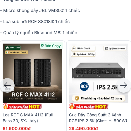
- Micro không dây JBL VM300: 1 chiếc
- Loa sub hơi RCF S8018II: 1 chiếc
- Quản lý nguồn Bksound M8: 1 chiếc
Bán Chạy
Loa RCF C MAX 4112 (full
Cục Đẩy Công Suất 2 Kênh
Bass 30, SX: Italy)
RCF IPS 2.5K (Class H, 800W)
61.900.000đ
29.490.000đ