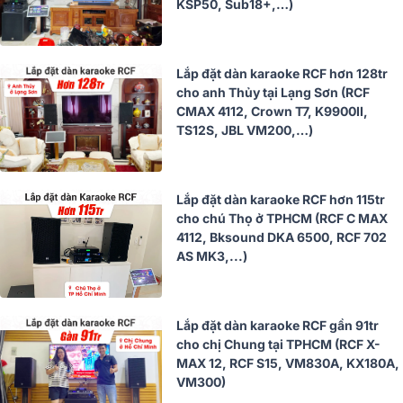
KSP50, Sub18+,…)
Lắp đặt dàn karaoke RCF hơn 128tr
cho anh Thủy tại Lạng Sơn (RCF
CMAX 4112, Crown T7, K9900II,
TS12S, JBL VM200,…)
Lắp đặt dàn karaoke RCF hơn 115tr
cho chú Thọ ở TPHCM (RCF C MAX
4112, Bksound DKA 6500, RCF 702
AS MK3,...)
Lắp đặt dàn karaoke RCF gần 91tr
cho chị Chung tại TPHCM (RCF X-
MAX 12, RCF S15, VM830A, KX180A,
VM300)