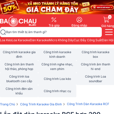
0
Trả góp
Đăng nhập
Giỏ hàng
Bạn tìm thiết bị âm thanh gì?
Loa Kéo
Loa Karaoke
Dàn Karaoke
Micro Không Dây
Cục Đẩy Công Suất
Dàn Hội
Công trình karaoke gia
Công trình karaoke
Công trình karaoke
đình
kinh doanh
box
Công trình âm thanh
Công trình nghe nhạc,
Công trình âm thanh
hội thảo, phòng họp
xem phim
hi-end
Công trình loa
Công trình Loa
Công trình Loa kéo
bluetooth cao cấp
soundbar
Công trình đèn sân
Công trình nhạc cụ
khấu
›
›
Công Trình Dàn Karaoke RCF
Trang Chủ
Công Trình Karaoke Gia Đình