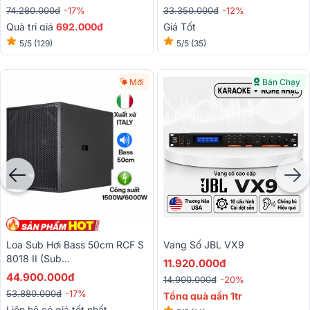
74.280.000đ
-17%
33.350.000đ
-12%
Quà trị giá
692.000đ
Giá Tốt
5/5
(129)
5/5
(35)
Mới
Bán Chạy
Loa Sub Hơi Bass 50cm RCF S
Vang Số JBL VX9
8018 II (Sub
11.920.000đ
Đơn,1500W/6000W, SX: Italy)
44.900.000đ
14.900.000đ
-20%
53.880.000đ
-17%
Tổng quà gần 1tr
Liên hệ có giá tốt nhất