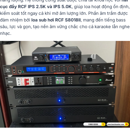
cục đẩy RCF IPS 2.5K và IPS 5.0K
, giúp loa hoạt động ổn định,
kiểm soát tốt ngay cả khi mở âm lượng lớn. Phần âm trầm được
đảm nhiệm bởi
loa sub hơi RCF S8018II
, mang đến tiếng bass
sâu, lực và gọn, tạo nền âm vững chắc cho cả karaoke lẫn nghe
nhạc.