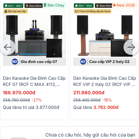
Bán Chạy
New 2026
Dàn Karaoke Gia Đình Cao Cấp
Dàn Karaoke Gia Đình Cao Cấp
RCF 07 (RCF C MAX 4112,
RCF VIP 2 Italy 02 (RCF VIP 2,
RCF IPS 5.0K, RCF IPS 2.5K,
RCF QPS 6.0K, JBL VX9, RCF
186.970.000đ
211.980.000đ
KX190, S8018II, VM300,...)
S 19)
256.760.000đ
-27%
258.400.000đ
-18%
Quà tặng trị giá 3.977.000đ
Quà tặng
3.782.000đ
Chưa có câu hỏi, hãy gửi câu hỏi của bạn