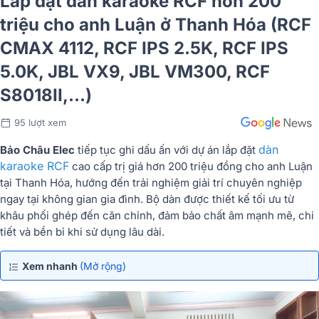
Lắp đặt dàn karaoke RCF hơn 200
triệu cho anh Luận ở Thanh Hóa (RCF
CMAX 4112, RCF IPS 2.5K, RCF IPS
5.0K, JBL VX9, JBL VM300, RCF
S8018II,...)
95 lượt xem
dàn
Bảo Châu Elec
tiếp tục ghi dấu ấn với dự án lắp đặt
karaoke RCF
cao cấp trị giá hơn 200 triệu đồng cho anh Luận
tại Thanh Hóa, hướng đến trải nghiệm giải trí chuyên nghiệp
ngay tại không gian gia đình. Bộ dàn được thiết kế tối ưu từ
khâu phối ghép đến căn chỉnh, đảm bảo chất âm mạnh mẽ, chi
tiết và bền bỉ khi sử dụng lâu dài.
Xem nhanh
(Mở rộng)