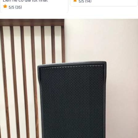
5/5
(14)
5/5
(35)