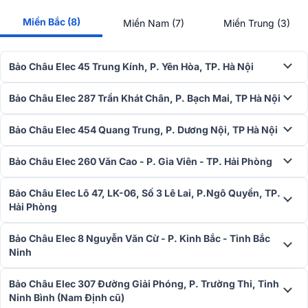
Miền Bắc (8)
Miền Nam (7)
Miền Trung (3)
Bảo Châu Elec 45 Trung Kính, P. Yên Hòa, TP. Hà Nội
Hệ thống âm thanh Sumico DSP 2150 gồm loa siêu trầm và loa cột,
Bảo Châu Elec 287 Trần Khát Chân, P. Bạch Mai, TP Hà Nội
mang lại hiệu suất hoạt động mạnh mẽ. Loa Subwoofer sử dụng củ
bass có đường kính lên tới 45cm, tái tạo âm trầm cực sâu xuống tần
số 30Hz. Loa cột bao gồm 16 loa toàn dải đường kính 7.6cm chạy
Bảo Châu Elec 454 Quang Trung, P. Dương Nội, TP Hà Nội
dọc theo chiều dài của cột.
Tổng thể, hệ thống âm thanh Sumico DSP 2150 có khả năng tái tạo
Bảo Châu Elec 260 Văn Cao - P. Gia Viên - TP. Hải Phòng
đầy đủ chất âm với chất lượng cao. Củ bass khủng cho ra âm trầm
uy lực, chắc chắn và đầy sức sống. Dải trung và dải cao được tái
Bảo Châu Elec Lô 47, LK-06, Số 3 Lê Lai, P.Ngô Quyền, TP.
hiện bởi 16 loa full-range, mang lại âm thanh rõ ràng, ngọt ngào cho
Hải Phòng
giọng hát và âm cao tự nhiên, mượt mà.
Bảo Châu Elec 8 Nguyễn Văn Cừ - P. Kinh Bắc - Tỉnh Bắc
Ninh
Bảo Châu Elec 307 Đường Giải Phóng, P. Trường Thi, Tỉnh
Ninh Bình (Nam Định cũ)