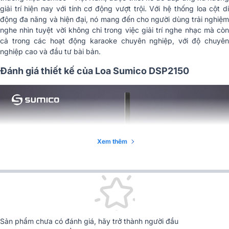
giải trí hiện nay với tính cơ động vượt trội. Với hệ thống loa cột di
2 x pin kiềm AA,Tần số hoạt động
Micro không dây
động đa năng và hiện đại, nó mang đến cho người dùng trải nghiệm
630-690 Mhz,Các kênh khả dụng
Nguồn điện
16
nghe nhìn tuyệt vời không chỉ trong việc giải trí nghe nhạc mà còn
cả trong các hoạt động karaoke chuyên nghiệp, với độ chuyên
1 x Đầu vào RCA, Đầu vào 2 x 6
Kết nối
mm (MIC), Đầu vào 2 x 6mm,2 x
nghiệp cao và đầu tư bài bản.
USB thẻ TF
Đánh giá thiết kế của Loa Sumico DSP2150
Kết nối đầu ra
1 x Đầu ra RCA
Kích thước siêu trầm
500 x 650 x 630mm
Trọng lượng Loa siêu
50kg
trầm
Xem thêm
Loa cột
7kg
Sản phẩm chưa có đánh giá, hãy trở thành người đầu
Với thiết kế đẹp mắt,
Loa cột
Sumico DSP2150 có ngoại hình ấ