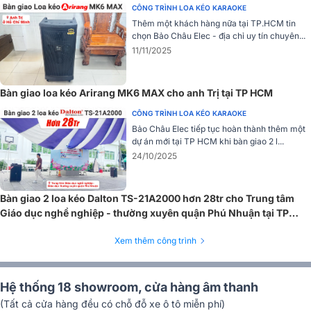
thiết bị âm thanh cao cấp, mà còn có thể sử dụng làm vật trang trí
CÔNG TRÌNH LOA KÉO KARAOKE
trong không gian phòng. Ngoài ra, với thiết kế 4 bánh xe di chuyển
Thêm một khách hàng nữa tại TP.HCM tin
linh hoạt, Sumico DSP2150 còn là lựa chọn lý tưởng cho các bữa
chọn Bảo Châu Elec - địa chỉ uy tín chuyên...
tiệc và sự kiện.
11/11/2025
Phần loa cột của Sumico DSP2150 được chia làm 2 thanh nhỏ gọn,
tiện lợi để di chuyển bằng tay. Cấu tạo của thanh loa được làm bằng
nhôm đặc chế chắc chắn, có phần gắn kết để kết nối với phần loa
Bàn giao loa kéo Arirang MK6 MAX cho anh Trị tại TP HCM
siêu trầm. Điểm đặc biệt là phần này có thể tháo lắp dễ dàng và
CÔNG TRÌNH LOA KÉO KARAOKE
mang đi được
Bảo Châu Elec tiếp tục hoàn thành thêm một
dự án mới tại TP HCM khi bàn giao 2 l...
Đánh giá chất lượng của Loa Sumico DSP2150
24/10/2025
Hệ thống âm thanh chất lượng - mạnh mẽ và sống động
Bàn giao 2 loa kéo Dalton TS-21A2000 hơn 28tr cho Trung tâm
Giáo dục nghề nghiệp - thường xuyên quận Phú Nhuận tại TP
HCM
Xem thêm công trình
Hệ thống 18 showroom, cửa hàng âm thanh
(Tất cả cửa hàng đều có chỗ đỗ xe ô tô miễn phí)