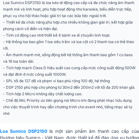
Loa Sumico DSP2150 là loa kéo di động cao cấp và đa chức năng âm thanh
Chip DSP, Tích hợp Amply, mạch
mạnh mẽ và linh hoạt, phù hợp hoạt động như karaoke, biểu diễn trực tiếp,
Công nghệ âm thanh
class D, True Wireless Stereo
phục vụ cho hội thảo hoặc giải trí tại các bữa tiệc ngoài trời.
- Thiết kế đa chức năng phù hợp cho nhiều không gian giải trí, kết hợp giữa
Độ nhạy(SPL)
127dB
phong cách cổ điển và hiện đại.
- Tính cơ động cao nhờ thiết kế 4 bánh xe di chuyển linh hoạt.
Tần số đáp tuyến
30Hz - 20kHz
- Hệ thống loa bao gồm 1 loa siêu trầm và loa cột có 2 thanh loa có thể tháo
rời.
Số đường tiếng
2 đường tiếng
- Âm thanh mạnh mẽ, sống động bởi hệ thống âm thanh bao gồm 1 củ bass
Karaoke, Hội nghị - hội thảo, Hội
và 16 loa toàn dải.
Ứng dụng mở rộng
trường, Quán cafe, Nhà hàng
- Tích hợp mạch Class D hiệu suất cao cung cấp mức công suất động 500W
Có bluetooth, kèm 2 micro không
và đạt đỉnh ở mức công suất 1000W.
Tiện ích
dây UHF, Tháo rời xếp gọn, Kết nối
- SPL tối đa 127 dB và phạm vi bao phủ rộng 100 độ, hệ thống
nhiều loa
- DSP 2150 phù hợp cho phòng từ 30m2 đến 200m2 với tối đa 200 khán giả.
- Tích hợp 2 Micro không dây chất lượng cao.
Kết nối
Bluetooth 5.0
- Chế độ Mic Priority ưu tiên giọng nói Micro khi đang phát nhạc hữu dụng
USB, AUX 3.5mm, Micro 6.5mm,
cho việc thuyết trình hay dẫn chương trình cho event nhỏ, tiếng nhạc sẽ tự
Cổng kết nối
Guitar, RCA (jac bông sen)
nhỏ
Màu sắc
Đen
Loa Sumico DSP2150
là một sản phẩm âm thanh cao cấp củ
Ắc quy
12V/12Ah
thương hiệu Sumico - Việt Nam, được thiết kế để đáp ứng xu hướng