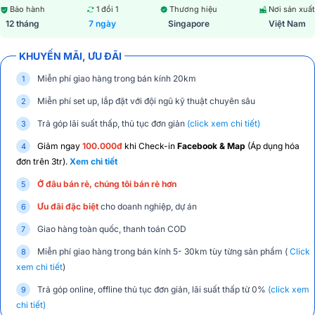
Bảo hành
1 đổi 1
Thương hiệu
Nơi sản xuất
12 tháng
7 ngày
Singapore
Việt Nam
KHUYẾN MÃI, ƯU ĐÃI
Miễn phí giao hàng trong bán kính 20km
Miễn phí set up, lắp đặt với đội ngũ kỹ thuật chuyên sâu
Trả góp lãi suất thấp, thủ tục đơn giản
(click xem chi tiết)
Giảm ngay
100.000đ
khi Check-in
Facebook & Map
(Áp dụng hóa
đơn trên 3tr).
Xem chi tiết
Ở đâu bán rẻ, chúng tôi bán rẻ hơn
Ưu đãi đặc biệt
cho doanh nghiệp, dự án
Giao hàng toàn quốc, thanh toán COD
Miễn phí giao hàng trong bán kính 5- 30km tùy từng sản phẩm (
Click
xem chi tiết
)
Trả góp online, offline thủ tục đơn giản, lãi suất thấp từ 0%
(click xem
chi tiết)