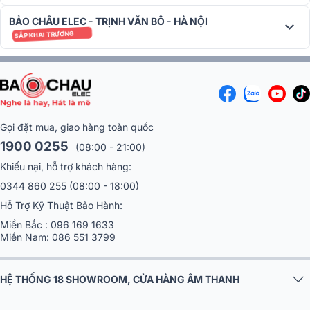
BẢO CHÂU ELEC - TRỊNH VĂN BÔ - HÀ NỘI
SẮP KHAI TRƯƠNG
Gọi đặt mua, giao hàng toàn quốc
1900 0255
(08:00 - 21:00)
Khiếu nại, hỗ trợ khách hàng:
0344 860 255
(08:00 - 18:00)
Hỗ Trợ Kỹ Thuật Bảo Hành:
Miền Bắc :
096 169 1633
Miền Nam:
086 551 3799
Loa Sumico DSP 2150 không chỉ được trang bị hệ thống âm thanh
chất lượng mà còn tích hợp mạch khuếch đại class D hiệu suất cao.
Với công suất động 500W và đỉnh 1000W, hệ thống này có khả
HỆ THỐNG 18 SHOWROOM, CỬA HÀNG ÂM THANH
năng đáp ứng nhiều ứng dụng thực tế và chơi được mọi thể loại
nhạc với hiệu suất vượt trội, tạo ra sự nóng bỏng và sôi động cho