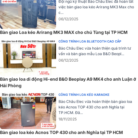
Đội ngũ kỹ thuật Bảo Châu Elec đã hoàn tất
việc bàn giao loa kéo Arirang MK3 Max cho
c...
06/12/2025
Bàn giao Loa kéo Arirang MK3 MAX cho chú Tùng tại TP HCM
CÔNG TRÌNH LOA BLUETOOTH CAO CẤP
Bảo Châu Elec vừa hoàn thiện quá trình tư
vấn và bàn giao mẫu Loa B&O Beopl...
06/12/2025
Bàn giao loa di động Hi-end B&O Beoplay A9 MK4 cho anh Luận ở
Hải Phòng
CÔNG TRÌNH LOA KÉO KARAOKE
Bảo Châu Elec vừa hoàn thiện bàn giao loa
kéo Acnos TOP 430 cho anh Nghĩa tại
TP.HCM. Đâ...
18/11/2025
Đặc biệt, Loa Sumico DSP2150 có thiết kế đa chức năng kết hợp
giữa phong cách cổ điển và hiện đại. Sản phẩm không chỉ là một
Bàn giao loa kéo Acnos TOP 430 cho anh Nghĩa tại TP HCM