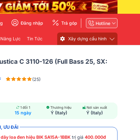
ng
Đăng nhập
Trả góp
Hotline
 Năng Lực
Tin Tức
Xây dựng cấu hình
stica C 3110-126 (full Bass 25, SX:
F
(25)
1 đổi 1
Thương hiệu
Nơi sản xuất
15 ngày
Ý (Italy)
Ý (Italy)
, ƯU ĐÃI
 dây loa đen hiệu BIK SA15A-1BBK
trị giá
400.000đ