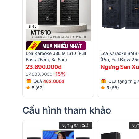
Loa Karaoke JBL MTS10 (Full
Loa Karaoke BMB 
Bass 25cm, Ba Sao)
(Pro, Full Bass 25
23.690.000đ
Ngừng Sản Xu
-15%
27.880.000đ
Quà
462.000đ
Quà tặng trị g
5 (67)
5 (66)
Cấu hình tham khảo
Về vẻ ngoài không thay đổi nhiều, vẫn mang những
Ngừng Sản Xuất
Ngừ
đến từ thương hiệu RCF. Thùng loa vẫn được làm từ 
bóng tinh tế.