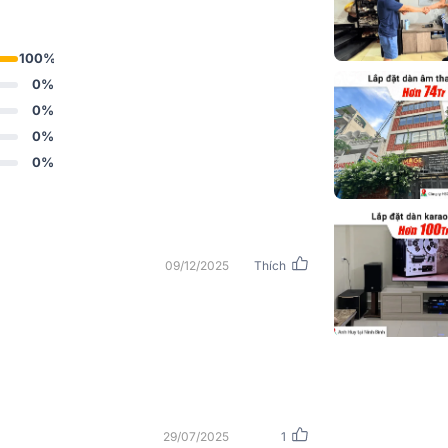
Phân khúc
100%
Chỉ số định h
0%
0%
Độ nhạy của 
0%
0%
Trở kháng da
(OHM)
Bộ khuếch đạ
đề xuất
09/12/2025
Thích
Tần số chéo
chiều phân tán rộng, cấu hình thấp, cực kỳ
Đánh giá công
hỏ gọn của nó làm cho nó trở nên lý tưởng
đầu vào
cao là còi định hướng liên tục được tải tới
hân tán rộng và mượt mà. Bộ chuyển đổi tần
Độ nhạy (DB,
i 2”.
1M)
29/07/2025
1