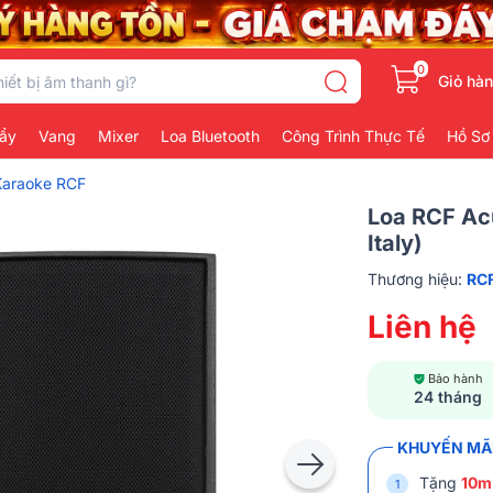
0
Giỏ hà
ẩy
Vang
Mixer
Loa Bluetooth
Công Trình Thực Tế
Hồ Sơ
Karaoke RCF
Loa RCF Acu
Italy)
Thương hiệu:
RC
Liên hệ
Bảo hành
24 tháng
KHUYẾN MÃI
Tặng
10m