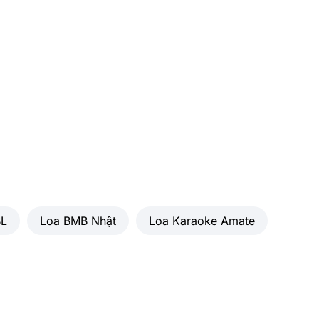
300 x 500 x 298 mm
S)
vận
17.7 kg
Phân
CÔNG TY TNHH QUỐC TẾ BK SOUND
VIỆT NAM
BL
Loa BMB Nhật
Loa Karaoke Amate