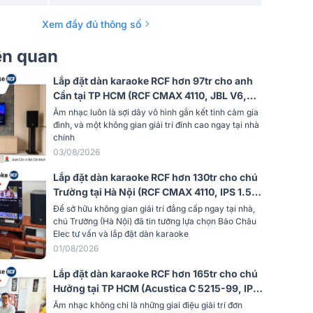
dụng
20m2 - 30m2
Xem đầy đủ thông số
yến
67Hz - 20kHz
iên quan
t âm
Lắp đặt dàn karaoke RCF hơn 97tr cho anh
128dB
Cần tại TP HCM (RCF CMAX 4110, JBL V6,
JBL KX190, Alto TS12S, JBL VM300)
Âm nhạc luôn là sợi dây vô hình gắn kết tình cảm gia
8 ohms
đình, và một không gian giải trí đỉnh cao ngay tại nhà
chính
Ngang x
03/08/2026
120° x 60°
Lắp đặt dàn karaoke RCF hơn 130tr cho chú
Trường tại Hà Nội (RCF CMAX 4110, IPS 1.5K,
Không công suất (Passive)
JBL VX9, 702AS MK3, VM300,…)
Để sở hữu không gian giải trí đẳng cấp ngay tại nhà,
chú Trường (Hà Nội) đã tin tưởng lựa chọn Bảo Châu
g
2 đường tiếng
Elec tư vấn và lắp đặt dàn karaoke
01/08/2026
Loa fullrange (phổ thông)
Lắp đặt dàn karaoke RCF hơn 165tr cho chú
Karaoke, Nghe nhạc, Sân khấu, Gia
rộng
Hưởng tại TP HCM (Acustica C 5215-99, IPS
đình, Sự kiện, Quán cafe, Nhà hàng
2.5K, AAP K9900II Luxury, RCF 705-AS
Âm nhạc không chỉ là những giai điệu giải trí đơn
Đen