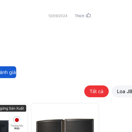
 tạo âm thanh tức thời trung thực
chuyển (RxCx
 PROTECTION - mạch mosfet điều khiển
13/09/2024
Thích
Trọng lượng 
n bên trong
chuyển
110-126
Nhập khẩu & 
phối
cao cấp, là kết tinh nghiên cứu và bí
c ra mắt, dòng loa full này đã thiết lập
 thương hiệu Italy. Các cặp loa trong
 Sanzio thuộc thành phố Reggio Emilia phía
rúc sư vĩ đại của nước Ý trong thời kỳ phục
đánh giá
ủ để thấy tiêu chuẩn cực cao mà hãng RCF
 3110-126 là một trong số cặp loa full của
Tất cả
Loa J
-126
gừng Sản Xuất
 sự thay đổi hơn về kích thước và cân nặng
t.