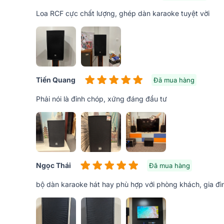
Loa RCF cực chất lượng, ghép dàn karaoke tuyệt vời
Tiến Quang
Đã mua hàng
Phải nói là đỉnh chóp, xứng đáng đầu tư
Ngọc Thái
Đã mua hàng
bộ dàn karaoke hát hay phù hợp với phòng khách, gia đìn
Đặc trưng Loa RCF Acustica C 3110-126
- Công nghệ LICC (Bộ phân chia bù kháng thấp) giúp 