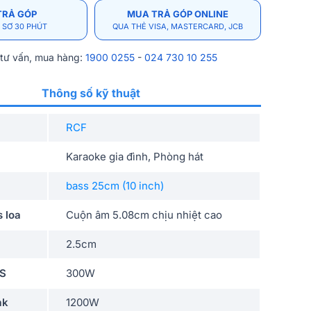
TRẢ GÓP
MUA TRẢ GÓP ONLINE
 SƠ 30 PHÚT
QUA THẺ VISA, MASTERCARD, JCB
 tư vấn, mua hàng:
1900 0255
-
024 730 10 255
Thông số kỹ thuật
RCF
Karaoke gia đình, Phòng hát
bass 25cm (10 inch)
s loa
Cuộn âm 5.08cm chịu nhiệt cao
2.5cm
MS
300W
ak
1200W