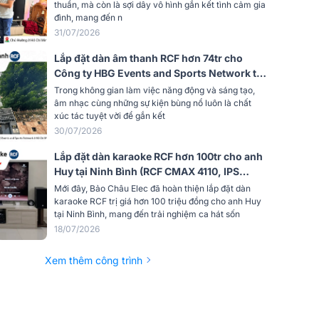
MK3, BS9800, TIYN M8)
thuần, mà còn là sợi dây vô hình gắn kết tình cảm gia
đình, mang đến n
Siêu cao cấp
31/07/2026
Lắp đặt dàn âm thanh RCF hơn 74tr cho
ướng Q
9
Công ty HBG Events and Sports Network tại
TP HCM (RCF G-MAX 12, Audiocenter
hệ thống
97 dB
Trong không gian làm việc năng động và sáng tạo,
CT3600, JBL VX9...)
âm nhạc cùng những sự kiện bùng nổ luôn là chất
xúc tác tuyệt vời để gắn kết
nh nghĩa
8 ohm
30/07/2026
Lắp đặt dàn karaoke RCF hơn 100tr cho anh
i được
600 W
Huy tại Ninh Bình (RCF CMAX 4110, IPS
2.5K, JBL VX9, Pasion 12SP, BS-9800,…)
Mới đây, Bảo Châu Elec đã hoàn thiện lắp đặt dàn
karaoke RCF trị giá hơn 100 triệu đồng cho anh Huy
2200 Hz
tại Ninh Bình, mang đến trải nghiệm ca hát sốn
18/07/2026
 suất
25 W AES, 50 W ĐỈNH
Xem thêm công trình
 1W @
106 dB, 1W @ 1m