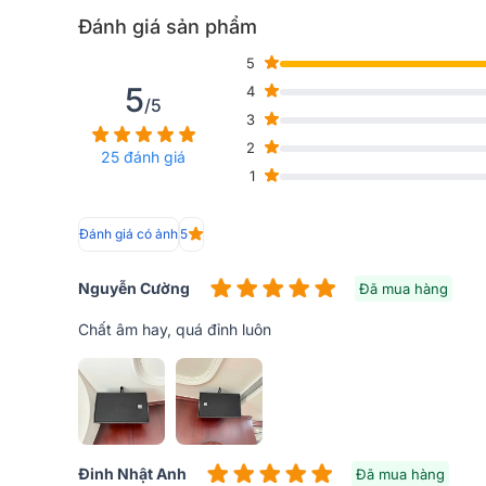
Đánh giá sản phẩm
5
5
4
/5
3
2
25 đánh giá
1
Đánh giá có ảnh
5
Nguyễn Cường
Đã mua hàng
Chất âm hay, quá đỉnh luôn
Loa RCF Acustica C 3110-126 là một hệ thống loa hai 
linh hoạt cho các ứng dụng trường gần. Kích thước n
cho việc gắn tường bên có tầm nhìn thấp. Phần tần số 
trình điều khiển nén 1 ”với cụm màng ngăn 1,5” để p
số thấp là một loa trầm 10 ”với một cuộn dây giọng nó
Đinh Nhật Anh
Đã mua hàng