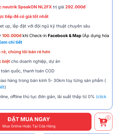
ắc neutrik SpeakON NL2FX
trị giá
292.000đ
ực tiếp để có giá tốt nhất
et up, lắp đặt với đội ngũ kỹ thuật chuyên sâu
y
100.000đ
khi Check-in
Facebook & Map
(Áp dụng hóa
Xem chi tiết
 rẻ, chúng tôi bán rẻ hơn
 biệt
cho doanh nghiệp, dự án
 toàn quốc, thanh toán COD
giao hàng trong bán kính 5- 30km tùy từng sản phẩm (
iết
)
line, offline thủ tục đơn giản, lãi suất thấp từ 0%
(click
0
ĐẶT MUA NGAY
Mua Online Hoặc Tại Cửa Hàng