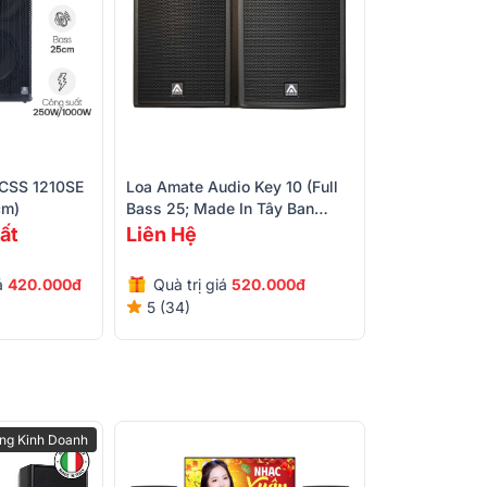
CSS 1210SE
Loa Amate Audio Key 10 (Full
cm)
Bass 25; Made In Tây Ban
Nha)
ất
Liên Hệ
iá
420.000đ
Quà trị giá
520.000đ
5 (34)
 nét đặc trưng nhất của dòng
loa karaoke
ng Kinh Doanh
gỗ ép bạch dương sơn thêm lớp sơn đen mịn