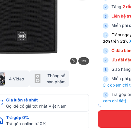
Tặng
2 r
Liên hệ tr
Miễn phí s
Giảm nga
đơn trên 3tr).
Ở đâu bán
Ưu đãi đặc
1/9
Giao hàng
Thông số
Miễn phí 
4 Video
sản phẩm
Click xem chi t
Trả góp on
Giá luôn rẻ nhất
xem chi tiết)
Gọi để có giá tốt nhất Việt Nam
Trả góp 0%
Trả góp online từ 0%