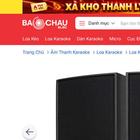
Danh mục
Loa Kéo
Loa Karaoke
Dàn Karaoke
Micro
Cục Đ
›
›
›
Trang Chủ
Âm Thanh Karaoke
Loa Karaoke
Loa 