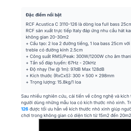
Đặc điểm nổi bật
RCF Acustica C 3110-126 là dòng loa full bass 25
RCF sản xuất trực tiếp Italy đáp ứng nhu cầu hát ka
không gian 20-30m2
+ Cấu tạo: 2 loa 2 đường tiếng, 1 loa bass 25cm vớ
treble có đường kính 2.5cm
+ Công suất RMS/Peak: 300W/1200W cho âm tha
+ Tần số đáp tuyến: 67Hz - 20kHz
+ Độ nhạy (1w @ 1m): 97dB Max 128dB
+ Kích thước (RxCxS): 300 x 500 x 298mm
+ Trọng lượng: 15.8kg/1 loa
Sau nhiều nghiên cứu, cải tiến về công nghệ và kíc
người dùng những mẫu loa có kích thước nhỏ xinh. 
126
được tối ưu hẳn về kích thước nhỏ xinh giúp ngư
chơi trong không gian có diện tích từ 15m2 đến 20m2