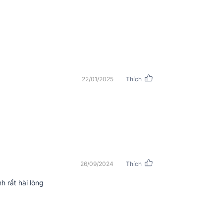
Loa trầm
Trở kháng da
(OHM)
Đánh giá công
đầu vào
22/01/2025
Thích
Độ nhạy (DB,
1M)
Màu sắc
Lưới tản nhiệt
Chất liệu vỏ
26/09/2024
Thích
Kích thước (
h rất hài lòng
Trọng lượng
giảm độ trễ pha, làm giảm sự biến dạng
Kích thước v