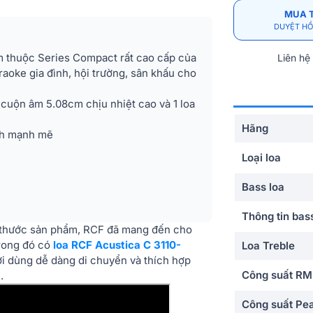
MUA 
DUYỆT HỒ
cm thuộc Series Compact rất cao cấp của
Liên hệ
raoke gia đình, hội trường, sân khấu cho
i cuộn âm 5.08cm chịu nhiệt cao và 1 loa
Hãng
nh mạnh mẽ
Loại loa
Bass loa
Thông tin bas
h thước sản phẩm, RCF đã mang đến cho
Trong đó có
loa RCF Acustica C 3110-
Loa Treble
ời dùng dễ dàng di chuyển và thích hợp
Công suất R
.
Công suất Pe