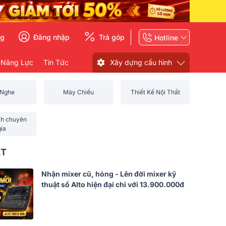
ng
Đăng nhập
Trả góp
Hotline
 Năng Lực
Tin Tức
Xây dựng cấu hình
 Nghe
Máy Chiếu
Thiết Kế Nội Thất
ch chuyên
gia
ẤT
Nhận mixer cũ, hỏng - Lên đời mixer kỹ
thuật số Alto hiện đại chỉ với 13.900.000đ