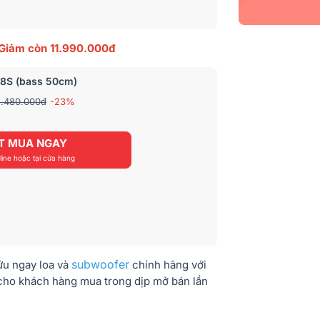
Giảm
còn 11.990.000đ
18S (bass 50cm)
5.480.000đ
-23%
T MUA NGAY
ine hoặc tại cửa hàng
subwoofer
ữu ngay loa và
chính hãng với
g cho khách hàng mua trong dịp mở bán lần