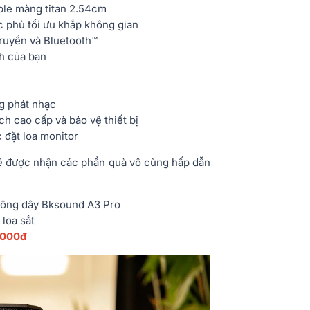
ble màng titan 2.54cm
c phủ tối ưu khắp không gian
truyền và Bluetooth™
ch của bạn
g phát nhạc
ch cao cấp và bảo vệ thiết bị
c đặt loa monitor
sẽ được nhận các phần quà vô cùng hấp dẫn
hông dây Bksound A3 Pro
loa sắt
.000đ