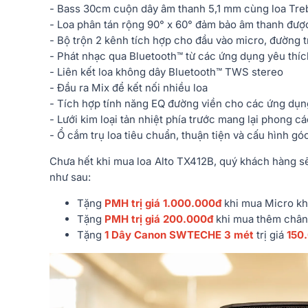
- Bass 30cm cuộn dây âm thanh 5,1 mm cùng loa Tre
- Loa phân tán rộng 90° x 60° đảm bảo âm thanh đượ
- Bộ trộn 2 kênh tích hợp cho đầu vào micro, đường 
- Phát nhạc qua Bluetooth™ từ các ứng dụng yêu thí
- Liên kết loa không dây Bluetooth™ TWS stereo
- Đầu ra Mix để kết nối nhiều loa
- Tích hợp tính năng EQ đường viền cho các ứng dụn
- Lưới kim loại tản nhiệt phía trước mang lại phong cá
- Ổ cắm trụ loa tiêu chuẩn, thuận tiện và cấu hình gó
Chưa hết khi mua loa Alto TX412B, quý khách hàng 
như sau:
Tặng
PMH trị giá 1.000.000đ
khi mua Micro k
Tặng
PMH trị giá 200.000đ
khi mua thêm chân 
Tặng
1 Dây Canon SWTECHE 3 mét
trị giá
150