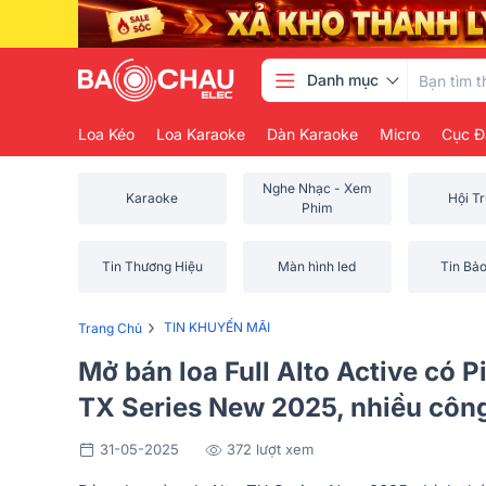
Danh mục
Loa Kéo
Loa Karaoke
Dàn Karaoke
Micro
Cục Đ
Nghe Nhạc - Xem
Karaoke
Hội T
Phim
Tin Thương Hiệu
Màn hình led
Tin Bả
›
TIN KHUYẾN MÃI
Trang Chủ
Mở bán loa Full Alto Active có P
TX Series New 2025, nhiều công
31-05-2025
372 lượt xem