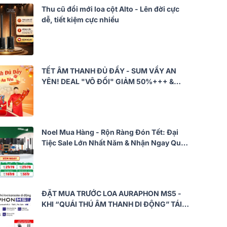
Thu cũ đổi mới loa cột Alto - Lên đời cực
dễ, tiết kiệm cực nhiều
TẾT ÂM THANH ĐỦ ĐẦY - SUM VẦY AN
YÊN! DEAL "VÔ ĐỐI" GIẢM 50%+++ &
QUÀ NGẬP TRÀN!
Noel Mua Hàng - Rộn Ràng Đón Tết: Đại
Tiệc Sale Lớn Nhất Năm & Nhận Ngay Quà
Khủng!
ĐẶT MUA TRƯỚC LOA AURAPHON MS5 -
KHI “QUÁI THÚ ÂM THANH DI ĐỘNG” TÁI
XUẤT, ÂM THANH BÙNG NỔ MẠNH MẼ!