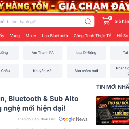
0
Giỏ hà
ẩy
Vang
Mixer
Loa Bluetooth
Công Trình Thực Tế
Hồ Sơ
rường
Âm Thanh PA
Loa Di Động
Tai
Phân tí
o Châu
Khuyến Mãi
Sản phẩm mới
TIN MỚI NH
in, Bluetooth & Sub Alto
 nghệ mới hiện đại!
Theo dõi Bảo Châu Elec