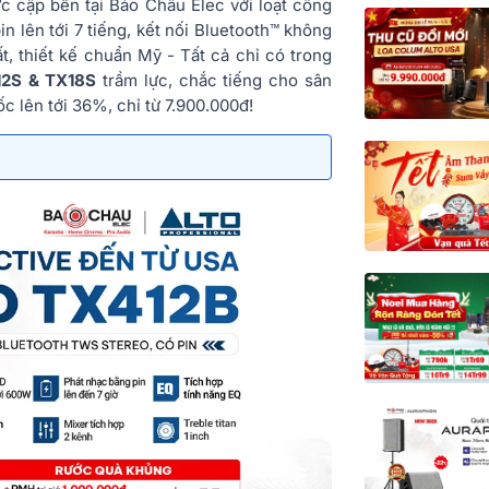
c cập bến tại Bảo Châu Elec với loạt công
n lên tới 7 tiếng, kết nối Bluetooth™ không
t, thiết kế chuẩn Mỹ - Tất cả chỉ có trong
12S & TX18S
trầm lực, chắc tiếng cho sân
c lên tới 36%, chỉ từ 7.900.000đ!