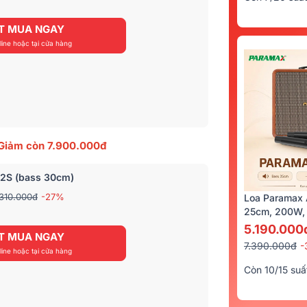
T MUA NGAY
ine hoặc tại cửa hàng
Giảm
còn 7.900.000đ
12S (bass 30cm)
.310.000đ
-27%
Loa Paramax 
25cm, 200W, 
5.190.000
T MUA NGAY
7.390.000đ
-
ine hoặc tại cửa hàng
Còn 10/15 suấ