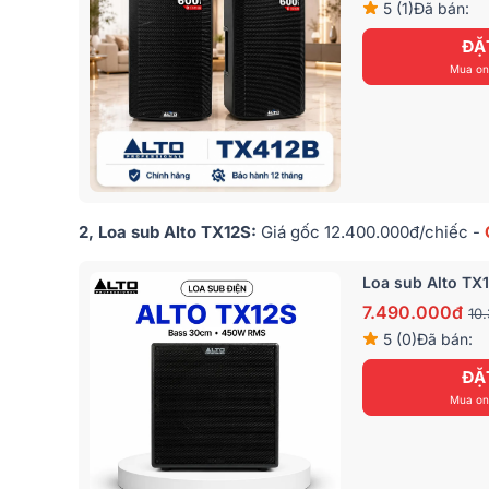
5 (1)
Đã bán:
ĐẶ
Mua onl
2, Loa sub Alto TX12S
:
Giá
gốc 12.400.000đ
/chiếc
-
Loa sub Alto TX
7.490.000đ
10
5 (0)
Đã bán:
ĐẶ
Mua onl