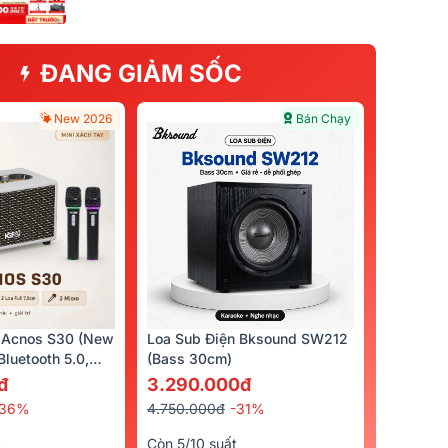
ĐANG GIẢM SỐC
New 2026
Bán Chạy
 Acnos S30 (New
Loa Sub Điện Bksound SW212
luetooth 5.0,
(bass 30cm)
cro)
đ
3.290.000đ
-36%
4.750.000đ
-31%
t
Còn 5/10 suất