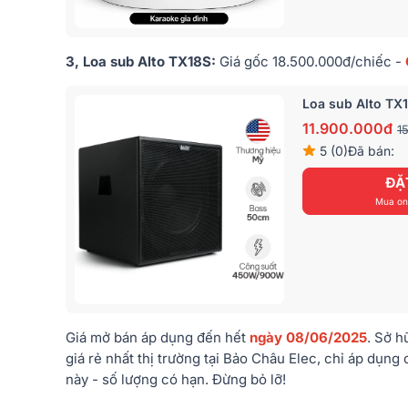
3, Loa sub Alto TX18S
:
Giá
gốc 18.500.000đ
/chiếc
-
Loa sub Alto TX
11.900.000đ
1
5 (0)
Đã bán:
ĐẶ
Mua onl
Giá mở bán áp dụng đến hết
ngày 08/06/2025
. Sở h
giá rẻ nhất thị trường tại Bảo Châu Elec, chỉ áp dụn
này - số lượng có hạn. Đừng bỏ lỡ!