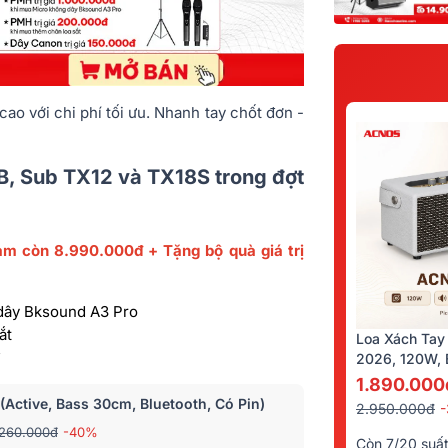
ao với chi phí tối ưu. Nhanh tay chốt đơn -
2B, Sub TX12 và TX18S trong đợt
iảm
còn
8.990.000đ + Tặng bộ quà giá trị
 dây Bksound A3 Pro
ắt
Loa Xách Tay
2026, 120W, B
Kèm 2 Tay Mi
1.890.000
(Active, Bass 30cm, Bluetooth, Có Pin)
2.950.000đ
.260.000đ
-40%
Còn 7/20 suấ