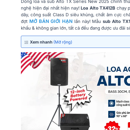
Dòng loa và sub Alto TX Series New 2025 chính thứ
nghệ hiện đại nhất hiện nay!
Loa Alto TX412B
chạy pi
dây, công suất Class D siêu khủng, chất âm cực chấ
MỞ BÁN GIỚI HẠN
đợt
lần này! Mẫu
sub Alto TX
khấu & không gian lớn, tất cả đều đang được ưu đãi số
Xem nhanh
(Mở rộng)