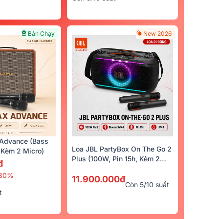
Bán Chạy
New 2026
Advance (Bass
Loa JBL PartyBox On The Go 2
Kèm 2 Micro)
Plus (100W, Pin 15h, Kèm 2
đ
Micro)
30%
11.900.000đ
Còn 5/10 suất
t