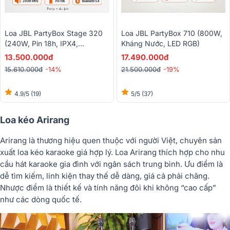
Loa JBL PartyBox Stage 320
Loa JBL PartyBox 710 (800W,
(240W, Pin 18h, IPX4,
Kháng Nước, LED RGB)
Bluetooth 5.4)
13.500.000đ
17.490.000đ
15.610.000đ
-14%
21.500.000đ
-19%
4.9/5
(19)
5/5
(37)
Loa kéo Arirang
Arirang là thương hiệu quen thuộc với người Việt, chuyên sản
xuất loa kéo karaoke giá hợp lý. Loa Arirang thích hợp cho nhu
cầu hát karaoke gia đình với ngân sách trung bình. Ưu điểm là
dễ tìm kiếm, linh kiện thay thế dễ dàng, giá cả phải chăng.
Nhược điểm là thiết kế và tính năng đôi khi không “cao cấp”
như các dòng quốc tế.