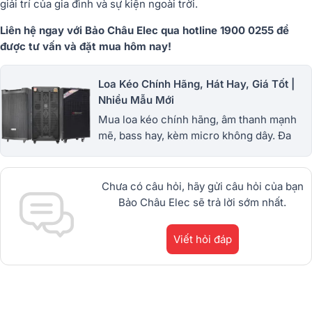
giải trí của gia đình và sự kiện ngoài trời.
Liên hệ ngay với Bảo Châu Elec qua hotline 1900 0255 để
được tư vấn và đặt mua hôm nay!
Loa Kéo Chính Hãng, Hát Hay, Giá Tốt |
Nhiều Mẫu Mới
Mua loa kéo chính hãng, âm thanh mạnh
mẽ, bass hay, kèm micro không dây. Đa
dạng loa kéo mini, công suất lớn, giá tốt,
bảo hành uy tín. 1900.0255
Chưa có câu hỏi, hãy gửi câu hỏi của bạn
Bảo Châu Elec sẽ trả lời sớm nhất.
Viết hỏi đáp