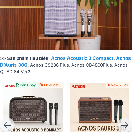
Acnos Acoustic 3 Compact
Acnos
>> Sản phẩm tiêu biểu:
,
D’Auris 300
,
Acnos CS286 Plus, Acnos CB4800Plus, Acnos
QUAD 64 Ver2...
Bán Chạy
New 2026
New 2026