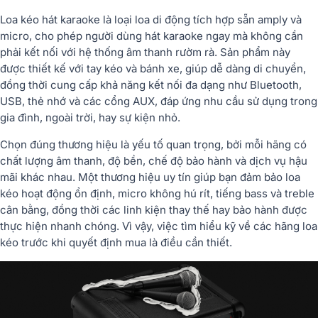
Loa kéo hát karaoke là loại loa di động tích hợp sẵn amply và
micro, cho phép người dùng hát karaoke ngay mà không cần
phải kết nối với hệ thống âm thanh rườm rà. Sản phẩm này
được thiết kế với tay kéo và bánh xe, giúp dễ dàng di chuyển,
đồng thời cung cấp khả năng kết nối đa dạng như Bluetooth,
USB, thẻ nhớ và các cổng AUX, đáp ứng nhu cầu sử dụng trong
gia đình, ngoài trời, hay sự kiện nhỏ.
Chọn đúng thương hiệu là yếu tố quan trọng, bởi mỗi hãng có
chất lượng âm thanh, độ bền, chế độ bảo hành và dịch vụ hậu
mãi khác nhau. Một thương hiệu uy tín giúp bạn đảm bảo loa
kéo hoạt động ổn định, micro không hú rít, tiếng bass và treble
cân bằng, đồng thời các linh kiện thay thế hay bảo hành được
thực hiện nhanh chóng. Vì vậy, việc tìm hiểu kỹ về các hãng loa
kéo trước khi quyết định mua là điều cần thiết.