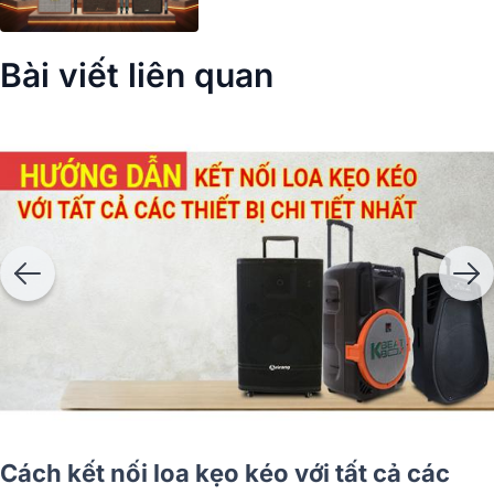
Bài viết liên quan
Mua loa kẹo kéo trả góp chỉ từ 0%, uy tín
chính hãng ở đâu?