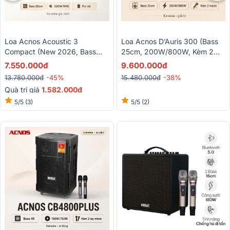
Loa Acnos Acoustic 3
Loa Acnos D’Auris 300 (Bass
Compact (New 2026, Bass
25cm, 200W/800W, Kèm 2
20cm, 220W, Quai Xách, Pin
Micro)
7.550.000đ
9.600.000đ
Rời, Kèm 2 Micro)
13.780.000đ
-45%
15.480.000đ
-38%
Quà trị giá
1.582.000đ
5/5
(3)
5/5
(2)