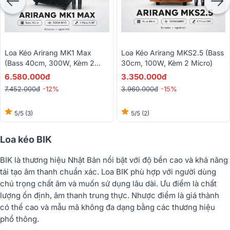
Loa Kéo Arirang MK1 Max
Loa Kéo Arirang MKS2.5 (Bass
(Bass 40cm, 300W, Kèm 2
30cm, 100W, Kèm 2 Micro)
Micro)
6.580.000đ
3.350.000đ
7.452.000đ
-12%
3.960.000đ
-15%
5/5
(3)
5/5
(2)
Loa kéo BIK
BIK là thương hiệu Nhật Bản nổi bật với độ bền cao và khả năng
tái tạo âm thanh chuẩn xác. Loa BIK phù hợp với người dùng
chú trọng chất âm và muốn sử dụng lâu dài. Ưu điểm là chất
lượng ổn định, âm thanh trung thực. Nhược điểm là giá thành
có thể cao và mẫu mã không đa dạng bằng các thương hiệu
phổ thông.