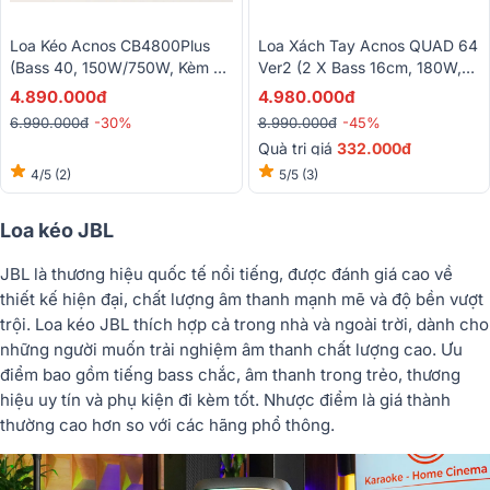
Loa Kéo Acnos CB4800Plus
Loa Xách Tay Acnos QUAD 64
(Bass 40, 150W/750W, Kèm 2
Ver2 (2 X Bass 16cm, 180W,
Tay Micro)
Bluetooth 5.0, 2 Micro UHF)
4.890.000đ
4.980.000đ
6.990.000đ
-30%
8.990.000đ
-45%
Quà trị giá
332.000đ
4/5
(2)
5/5
(3)
Loa kéo JBL
JBL là thương hiệu quốc tế nổi tiếng, được đánh giá cao về
thiết kế hiện đại, chất lượng âm thanh mạnh mẽ và độ bền vượt
trội. Loa kéo JBL thích hợp cả trong nhà và ngoài trời, dành cho
những người muốn trải nghiệm âm thanh chất lượng cao. Ưu
điểm bao gồm tiếng bass chắc, âm thanh trong trẻo, thương
hiệu uy tín và phụ kiện đi kèm tốt. Nhược điểm là giá thành
thường cao hơn so với các hãng phổ thông.