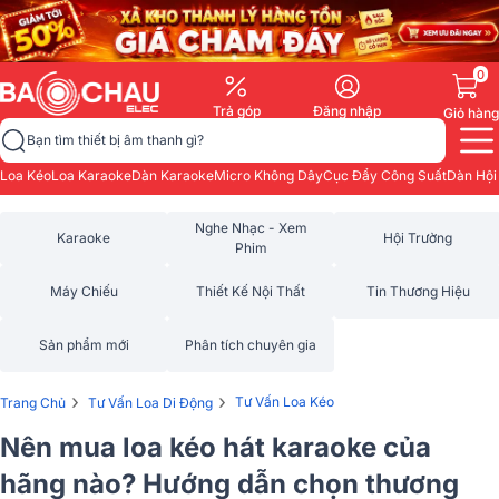
0
Trả góp
Đăng nhập
Giỏ hàng
Bạn tìm thiết bị âm thanh gì?
Loa Kéo
Loa Karaoke
Dàn Karaoke
Micro Không Dây
Cục Đẩy Công Suất
Dàn Hội
Nghe Nhạc - Xem
Karaoke
Hội Trường
Phim
Máy Chiếu
Thiết Kế Nội Thất
Tin Thương Hiệu
Sản phẩm mới
Phân tích chuyên gia
›
›
Tư Vấn Loa Kéo
Trang Chủ
Tư Vấn Loa Di Động
Nên mua loa kéo hát karaoke của
hãng nào? Hướng dẫn chọn thương