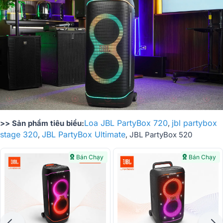
Loa JBL PartyBox 720
jbl partybox
>> Sản phẩm tiêu biểu:
,
stage 320
JBL PartyBox Ultimate
,
, JBL PartyBox 520
Bán Chạy
Bán Chạy