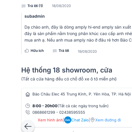
thẩm mỹ cao cho không gian. Các chi tiết được thiết
Trả lời (1)
18/08/2020
tiêu chuẩn khắt khe nhất từ người dùng.
subadmin
Dạ chào anh, đây là dòng amply hi-end amply sản xuất t
đây là sản phẩm nằm trong phân khúc cao cấp anh nhé
mua anh ạ. Nếu anh mua amply nào ở đâu rẻ hơn Bảo Ch
Hữu ích
Trả lời
19/08/2020
Hệ thống 18 showroom, cửa
(Tất cả cửa hàng đều có chỗ đỗ xe ô tô miễn phí)
hàng âm thanh
Bảo Châu Elec 45 Trung Kính, P. Yên Hòa, TP. Hà Nội
8:00 - 20h00
(Tất cả các ngày trong tuần)
0868661299
-
02438595555
Xem hình ảnh
|
Chat Zalo
|
Xem đường đi
Zalo