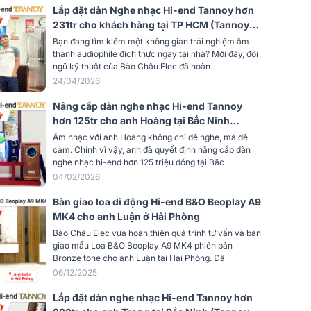
 thụ
55W
Lắp đặt dàn Nghe nhạc Hi-end Tannoy hơn
231tr cho khách hàng tại TP HCM (Tannoy
3Hz -200kHz (0/-3,0dB; balance
Arden, Accuphase E3000, WiiM Ultra)
Bạn đang tìm kiếm một không gian trải nghiệm âm
yến
input); 20Hz – 20kHz (0/-0,2dB, line
thanh audiophile đích thực ngay tại nhà? Mới đây, đội
input)
ngũ kỹ thuật của Bảo Châu Elec đã hoàn
2V, 50Ohm (balanced/line output)
24/04/2026
Nâng cấp dàn nghe nhạc Hi-end Tannoy
6,0V (balanced input)
hơn 125tr cho anh Hoàng tại Bắc Ninh
(Tannoy Turnberry GR)
Âm nhạc với anh Hoàng không chỉ để nghe, mà để
477 x 156 x 412 mm
cảm. Chính vì vậy, anh đã quyết định nâng cấp dàn
nghe nhạc hi-end hơn 125 triệu đồng tại Bắc
25 kg
04/02/2026
Bàn giao loa di động Hi-end B&O Beoplay A9
MK4 cho anh Luận ở Hải Phòng
Bảo Châu Elec vừa hoàn thiện quá trình tư vấn và bàn
giao mẫu Loa B&O Beoplay A9 MK4 phiên bản
Bronze tone cho anh Luận tại Hải Phòng. Đâ
06/12/2025
Lắp đặt dàn nghe nhạc Hi-end Tannoy hơn