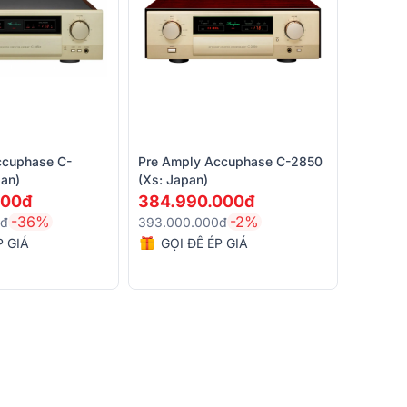
ccuphase C-
Pre Amply Accuphase C-2850
an)
(xs: Japan)
000đ
384.990.000đ
-36%
-2%
0đ
393.000.000đ
P GIÁ
GỌI ĐỂ ÉP GIÁ