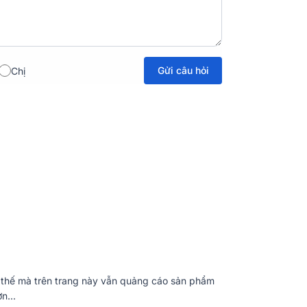
Gửi câu hỏi
Chị
 thế mà trên trang này vẫn quảng cáo sản phẩm
mẫu
amply
trước đó, Pre-amply Accuphase
n...
 vàng đồng tạo nên sự sang trọng và có độ