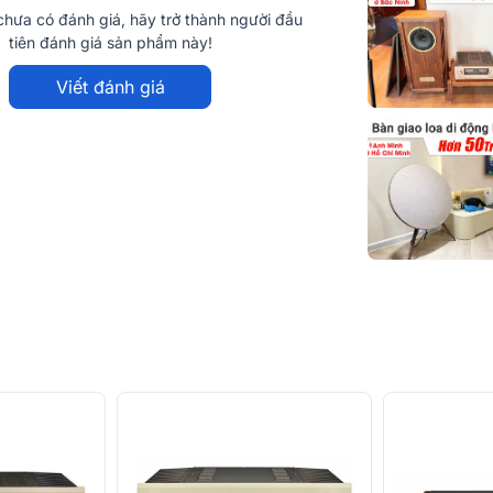
ch thước nhỏ gọn phù hợp trong mọi không
hưa có đánh giá, hãy trở thành người đầu
tiên đánh giá sản phẩm này!
soát âm lượng tốt và ổn định hơn. Hoạt
Viết đánh giá
ển đổi điện thế qua dòng điện (V-I)
u âm thanh từ đầu vào đến đầu ra được giữ
, người nghe cảm nhận được âm thanh luôn
 điện dung lên tới 10.000µF. Pre-
iện để đảm bảo khả năng xử lý âm thanh
 Pre-ampli Accuphase C3850 có thể hoạt
hời gian dài mà vẫn đảm bảo ổn định, hạn
àng tách bạch giữa 2 kênh phải trái. Chất
p nhựa chống dính fluorocarbon giúp cho âm
ông ảnh hưởng đến nhau giúp âm thanh
nh xuyến ở 2 kênh phải trái cho âm lượng