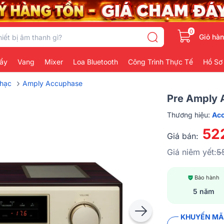
0
Giỏ hà
ẩy
Vang
Mixer
Loa Bluetooth
Công Trình Thực Tế
Hồ Sơ
›
hạc
Amply Accuphase
Pre Amply
Thương hiệu:
Ac
52
Giá bán:
Giá niêm yết:
5
Bảo hành
5 năm
KHUYẾN MÃI