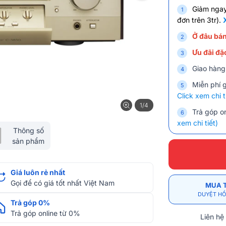
Giảm nga
đơn trên 3tr).
Ở đâu bán
Ưu đãi đặc
Giao hàng
Miễn phí 
Click xem chi t
1/4
Trả góp on
xem chi tiết)
Thông số
sản phẩm
Giá luôn rẻ nhất
Gọi để có giá tốt nhất Việt Nam
MUA 
DUYỆT HỒ
Trả góp 0%
Trả góp online từ 0%
Liên hệ