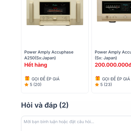
được chuẩn xác đến tai người nghe.
Power Amply Accuphase
Power Amply Acc
A250(sx:Japan)
(sx: Japan)
Hết hàng
200.000.000
GỌI ĐỂ ÉP GIÁ
GỌI ĐỂ ÉP GIÁ
5 (20)
5 (23)
Hỏi và đáp (2)
Đánh giá thiết kế Pre-amply Accuphase C