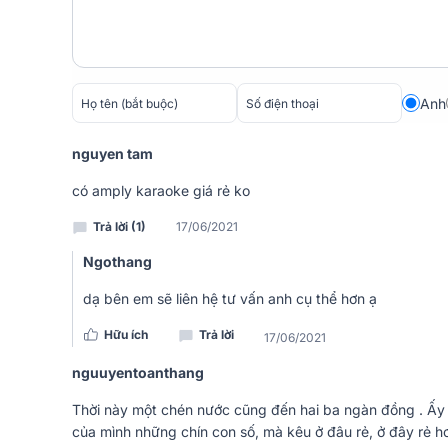
Anh
nguyen tam
có amply karaoke giá rẻ ko
Trả lời (1)
17/06/2021
Ngothang
dạ bên em sẽ liên hệ tư vấn anh cụ thể hơn ạ
Hữu ích
Trả lời
17/06/2021
nguuyentoanthang
Thời này một chén nước cũng đến hai ba ngàn đồng . Ấy
Vẫn giữ được nét thiết kế đặc trưng của những 
của mình những chín con số, mà kêu ở đâu rẻ, ở đây rẻ hơ
C3850 được trang bị lớp vỏ chế tác từ kim loại mạ