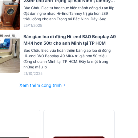
289tr cho anh Trọng tại Bắc Ninh (Tannoy
Turnberry GR, Accuphase E-4000,
Bảo Châu Elec tự hào thực hiện thành công dự án lắp
Cambridge Audio CXN100)
đặt dàn nghe nhạc Hi-End Tannoy trị giá hơn 289
triệu đồng cho anh Trọng tại Bắc Ninh. Đây l&ag
25/11/2025
Bàn giao loa di động Hi-end B&O Beoplay A9
MK4 hơn 50tr cho anh Minh tại TP HCM
Bảo Châu Elec vừa hoàn thiện bàn giao loa di động
Hi-end B&O Beoplay A9 MK4 trị giá hơn 50 triệu
đồng cho anh Minh tại TP HCM. Đây là một trong
những mẫu lo
21/10/2025
Xem thêm công trình