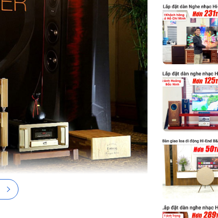
Công suất tiêu
Tần số đáp tu
Trị số đầu ra
Kết nối vào
Kích thước
Trọng lượng
cuphase C3850
ược thiết kế tỉ mỉ với độ chính xác cao đáp