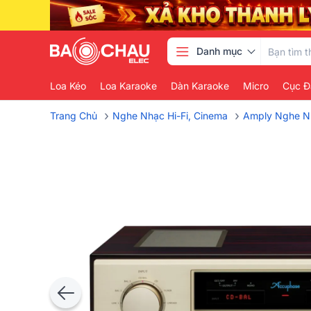
Danh mục
Loa Kéo
Loa Karaoke
Dàn Karaoke
Micro
Cục Đ
›
›
Trang Chủ
Nghe Nhạc Hi-Fi, Cinema
Amply Nghe N