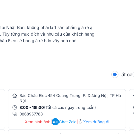
 kế tỉ mỉ với độ chính xác cao đáp ứng mọi
ại Nhật Bản, không phải là 1 sản phẩm giá rẻ ạ,
. Tùy từng mục đích và nhu cầu của khách hàng
âu Elec sẽ bán giá rẻ hơn vậy anh nhé
Tất cả
Bảo Châu Elec 454 Quang Trung, P. Dương Nội, TP Hà
Nội
8:00 - 18h00
(Tất cả các ngày trong tuần)
0868957788
Xem hình ảnh
|
Chat Zalo
|
Xem đường đi
Zalo