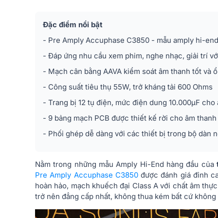
Đặc điểm nổi bật
- Pre Amply Accuphase C3850 - mẫu amply hi-end 
- Đáp ứng nhu cầu xem phim, nghe nhạc, giải trí vớ
- Mạch cân bằng AAVA kiểm soát âm thanh tốt và ổ
- Công suất tiêu thụ 55W, trở kháng tải 600 Ohms
- Trang bị 12 tụ điện, mức điện dung 10.000µF cho 
- 9 bảng mạch PCB được thiết kế rời cho âm thanh 
- Phối ghép dễ dàng với các thiết bị trong bộ dàn
Nằm trong những mẫu Amply Hi-End hàng đầu của
Pre Amply Accuphase C3850
được đánh giá đỉnh cao
hoàn hảo, mạch khuếch đại Class A với chất âm thực
trở nên đẳng cấp nhất, không thua kém bất cứ không gi