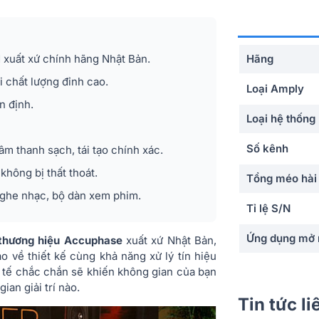
xuất xứ chính hãng Nhật Bản.
Hãng
i chất lượng đỉnh cao.
Loại Amply
n định.
Loại hệ thống
Số kênh
âm thanh sạch, tái tạo chính xác.
không bị thất thoát.
Tổng méo hài
 nghe nhạc, bộ dàn xem phim.
Tỉ lệ S/N
Ứng dụng mở 
thương hiệu Accuphase
xuất xứ Nhật Bản,
 về thiết kế cùng khả năng xử lý tín hiệu
Chất liệu
 tế chắc chắn sẽ khiến không gian của bạn
an giải trí nào.
Phân khúc
Tin tức l