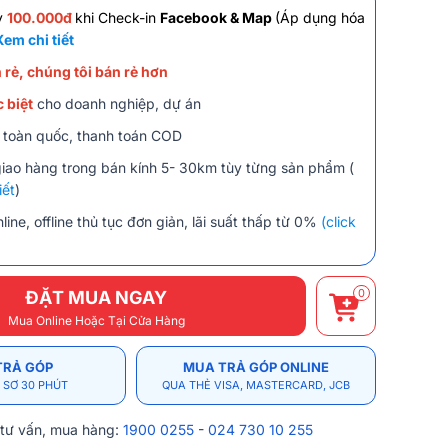
y
100.000đ
khi Check-in
Facebook & Map
(Áp dụng hóa
Xem chi tiết
 rẻ, chúng tôi bán rẻ hơn
 biệt
cho doanh nghiệp, dự án
 toàn quốc, thanh toán COD
giao hàng trong bán kính 5- 30km tùy từng sản phẩm (
iết
)
line, offline thủ tục đơn giản, lãi suất thấp từ 0%
(click
0
ĐẶT MUA NGAY
Mua Online Hoặc Tại Cửa Hàng
TRẢ GÓP
MUA TRẢ GÓP ONLINE
 SƠ 30 PHÚT
QUA THẺ VISA, MASTERCARD, JCB
 tư vấn, mua hàng:
1900 0255
-
024 730 10 255