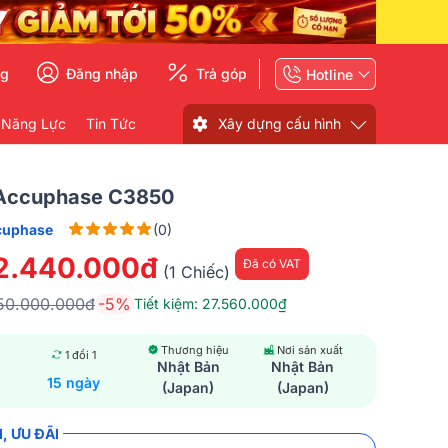
ng
Đăng nhập
Trả góp
Hotline
 Năng Lực
Tin Tức
Xây dựng cấu hình
 Accuphase C3850
cuphase
(0)
2.440.000đ
Đã có VAT
(1 Chiếc)
50.000.000đ
-5%
Tiết kiệm: 27.560.000₫
Thương hiệu
Nơi sản xuất
1 đổi 1
Nhật Bản
Nhật Bản
15 ngày
(Japan)
(Japan)
, ƯU ĐÃI