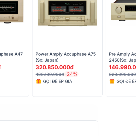
uphase A47
Power Amply Accuphase A75
Pre Amply A
(sx: Japan)
2450(sx: Jap
đ
320.850.000đ
146.990.
-24%
422.180.000đ
228.000.00
GỌI ĐỂ ÉP GIÁ
GỌI ĐỂ É
3850