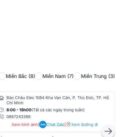
Miền Bắc (8)
Miền Nam (7)
Miền Trung (3)
Bảo Châu Elec 1084 Kha Vạn Cân, P. Thủ Đức, TP. Hồ
Bảo
Chí Minh
Min
8:00 - 18h00
(Tất cả các ngày trong tuần)
8:0
0867243386
086
Xem hình ảnh
|
Chat Zalo
|
Xem đường đi
Zalo