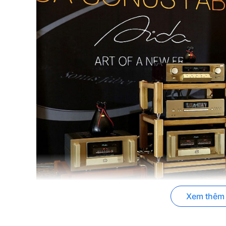
Những ưu điểm nổi bật của Pre-amply Ac
Xem thêm
- Thiết kế cổ điển, tinh tế, sang trọng, các chi tiết đ