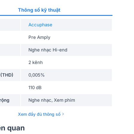
Thông số kỹ thuật
Accuphase
Pre Amply
Nghe nhạc Hi-end
2 kênh
 (THD)
0,005%
110 dB
rộng
Nghe nhạc, Xem phim
Vỏ nhôm
Xem đầy đủ thông số
Siêu cao cấp
iên quan