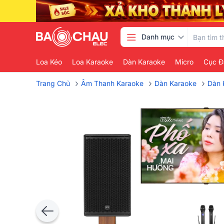
Danh mục
Loa Kéo
Loa Karaoke
Dàn Karaoke
Micro
Cục Đ
›
›
›
Trang Chủ
Âm Thanh Karaoke
Dàn Karaoke
Dàn 