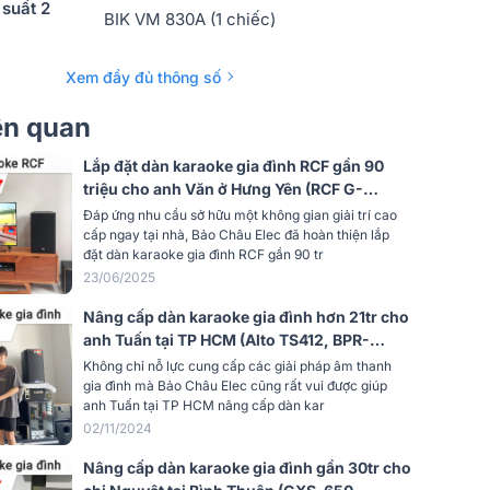
suất 2
BIK VM 830A (1 chiếc)
Xem đầy đủ thông số
iên quan
Lắp đặt dàn karaoke gia đình RCF gần 90
triệu cho anh Văn ở Hưng Yên (RCF G-
max12, BIK BPA-H102, JBL VX8, JBL
Đáp ứng nhu cầu sở hữu một không gian giải trí cao
Passion 12SP, BIK BJ-U500II,...)
cấp ngay tại nhà, Bảo Châu Elec đã hoàn thiện lắp
đặt dàn karaoke gia đình RCF gần 90 tr
23/06/2025
Nâng cấp dàn karaoke gia đình hơn 21tr cho
anh Tuấn tại TP HCM (Alto TS412, BPR-
8600)
Không chỉ nỗ lực cung cấp các giải pháp âm thanh
gia đình mà Bảo Châu Elec cũng rất vui được giúp
anh Tuấn tại TP HCM nâng cấp dàn kar
02/11/2024
Nâng cấp dàn karaoke gia đình gần 30tr cho