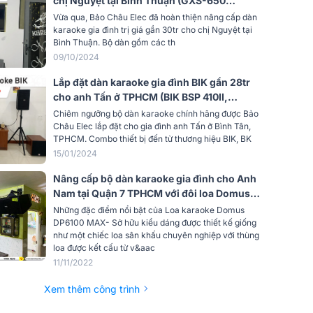
chị Nguyệt tại Bình Thuận (GXS-650
KP500, BCE UGX12...)
Vừa qua, Bảo Châu Elec đã hoàn thiện nâng cấp dàn
karaoke gia đình trị giá gần 30tr cho chị Nguyệt tại
Bình Thuận. Bộ dàn gồm các th
09/10/2024
Lắp đặt dàn karaoke gia đình BIK gần 28tr
cho anh Tấn ở TPHCM (BIK BSP 410II,
BKSound DKA 6500, SW512)
Chiêm ngưỡng bộ dàn karaoke chính hãng được Bảo
Châu Elec lắp đặt cho gia đình anh Tấn ở Bình Tân,
TPHCM. Combo thiết bị đến từ thương hiệu BIK, BK
15/01/2024
Nâng cấp bộ dàn karaoke gia đình cho Anh
Nam tại Quận 7 TPHCM với đôi loa Domus
cực hay
Những đặc điểm nổi bật của Loa karaoke Domus
DP6100 MAX- Sở hữu kiểu dáng được thiết kế giống
như một chiếc loa sân khấu chuyên nghiệp với thùng
loa được kết cấu từ v&aac
11/11/2022
Xem thêm công trình