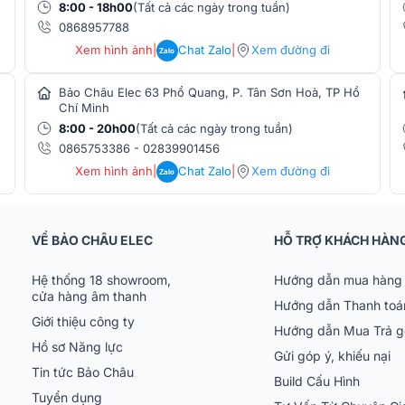
mang đến âm thanh rõ nét từ dải trung đến
8:00 - 18h00
(Tất cả các ngày trong tuần)
 lực. Vỏ thùng gỗ chắc chắn, phủ sơn chống
0868957788
trong quá trình sử dụng. Đây là dòng loa
Xem hình ảnh
|
Chat Zalo
|
Xem đường đi
Zalo
à còn ở độ bền, tính ổn định và khả năng
Bảo Châu Elec 63 Phổ Quang, P. Tân Sơn Hoà, TP Hồ
Chí Minh
hãng
8:00 - 20h00
(Tất cả các ngày trong tuần)
0865753386
-
02839901456
Xem hình ảnh
|
Chat Zalo
|
Xem đường đi
Zalo
 thiết kế bass 30cm (12 inch), mang đến
 suất định mức lên tới 400W RMS (800W
x 12, tạo nên âm thanh đầy đặn và mạnh mẽ
z–200Hz giúp sub phát huy hiệu quả cả khi
VỀ BẢO CHÂU ELEC
HỖ TRỢ KHÁCH HÀN
raoke sôi động.
Hệ thống 18 showroom,
Hướng dẫn mua hàng 
cửa hàng âm thanh
Hướng dẫn Thanh toá
Giới thiệu công ty
Hướng dẫn Mua Trả 
Hồ sơ Năng lực
Gửi góp ý, khiếu nại
Tin tức Bảo Châu
Build Cấu Hình
Tuyển dụng