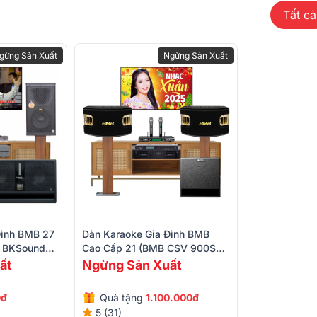
Tất cả
gừng Sản Xuất
Ngừng Sản Xuất
Đình BMB 27
Dàn Karaoke Gia Đình BMB
, BKSound
Cao Cấp 21 (BMB CSV 900SE,
Plus, BCE
King House D2A-800, KP500,
ất
Ngừng Sản Xuất
cho hệ thống karaoke cao cấp hoặc âm
TX212S, BS-790S)
 2 đường tiếng với loa bass 12 inch và
 mạnh mẽ, chi tiết và trung thực. Với công
0đ
Quà tặng
1.100.000đ
mang đến tổng công suất vượt trội, dễ
5 (31)