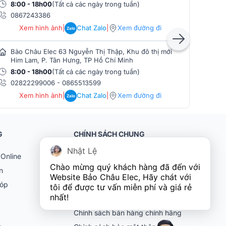
8:00 - 18h00
(Tất cả các ngày trong tuần)
8:0
0867243386
086
Xem hình ảnh
|
Chat Zalo
|
Xem đường đi
Zalo
Bảo Châu Elec 63 Nguyễn Thị Thập, Khu đô thị mới
Bảo
Him Lam, P. Tân Hưng, TP Hồ Chí Minh
Phò
8:00 - 18h00
(Tất cả các ngày trong tuần)
8:0
02822299006
-
0865513599
086
Xem hình ảnh
|
Chat Zalo
|
Xem đường đi
Zalo
G
CHÍNH SÁCH CHUNG
Nhật Lệ
Online
Khách hàng doanh nghiệp (B2B)
Chào mừng quý khách hàng đã đến với 
n
Chính sách bảo hành
Website Bảo Châu Elec, Hãy chát với 
góp
Chính sách đổi trả
tôi để được tư vấn miễn phí và giá rẻ 
nhất!
Chính sách vận chuyển
Chính sách bán hàng chính hãng