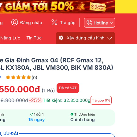
ng
Đăng nhập
Trả góp
Hotline
 Năng Lực
Tin Tức
Xây dựng cấu hình
e Gia Đình Gmax 04 (RCF Gmax 12,
BL KX180A, JBL VM300, BIK VM 830A)
F
(0)
.550.000đ
Đã có VAT
(1 Bộ)
29.900.000đ
-25%
Tiết kiệm: 32.350.000₫
Trả góp 0%
ành
1 đổi 1
Thương hiệu
ãng
15 ngày
Chính hãng
, ƯU ĐÃI