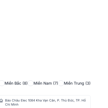
Miền Bắc (8)
Miền Nam (7)
Miền Trung (3)
Bảo Châu Elec 1084 Kha Vạn Cân, P. Thủ Đức, TP. Hồ
Bảo
Chí Minh
Min