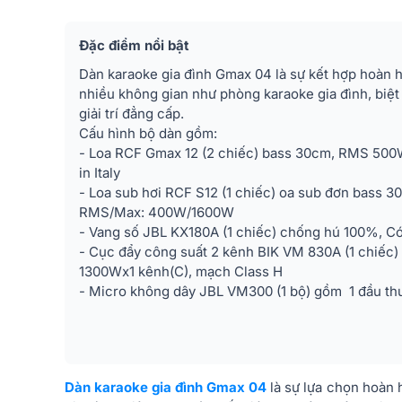
Đặc điểm nổi bật
Dàn karaoke gia đình Gmax 04 là sự kết hợp hoàn hả
nhiều không gian như phòng karaoke gia đình, biệt
giải trí đẳng cấp.
Cấu hình bộ dàn gồm:
- Loa RCF Gmax 12 (2 chiếc) bass 30cm, RMS 500
in Italy
- Loa sub hơi RCF S12 (1 chiếc) oa sub đơn bass 3
RMS/Max: 400W/1600W
- Vang số JBL KX180A (1 chiếc) chống hú 100%, C
- Cục đẩy công suất 2 kênh BIK VM 830A (1 chiếc)
1300Wx1 kênh(C), mạch Class H
- Micro không dây JBL VM300 (1 bộ) gồm 1 đầu thu
Dàn karaoke gia đình Gmax 04
là sự lựa chọn hoàn