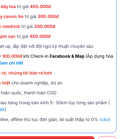
 dây loa
trị giá
4
50.000đ
y canon 1m
trị giá
300.000đ
c neutrick
trị giá
200.000đ
 pin sạc
trị giá
450.000đ
et up, lắp đặt với đội ngũ kỹ thuật chuyên sâu
y
100.000đ
khi Check-in
Facebook & Map
(Áp dụng hóa
Xem chi tiết
 rẻ, chúng tôi bán rẻ hơn
 biệt
cho doanh nghiệp, dự án
 toàn quốc, thanh toán COD
giao hàng trong bán kính 5- 30km tùy từng sản phẩm (
iết
)
line, offline thủ tục đơn giản, lãi suất thấp từ 0%
(click