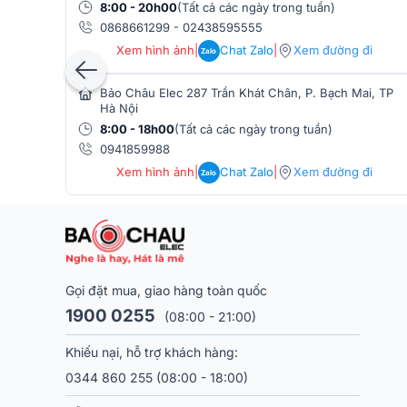
Loa có độ nhạy cao (98dB) và dải tần đáp ứng rộng, 
8:00 - 20h00
(Tất cả các ngày trong tuần)
dải cao, trong khi tiếng bass vẫn giữ được độ sâu và
0868661299
-
02438595555
trầy xước và thiết kế lưới thép bảo vệ củ loa an toàn 
Xem hình ảnh
|
Chat Zalo
|
Xem đường đi
Zalo
được đánh giá cao không chỉ ở chất lượng âm thanh m
phối ghép linh hoạt.
Bảo Châu Elec 287 Trần Khát Chân, P. Bạch Mai, TP
Hà Nội
>>> Có thể bạn quan tâm:
Loa RCF G-MAX 12
chính 
8:00 - 18h00
(Tất cả các ngày trong tuần)
Loa sub hơi RCF S12
0941859988
Xem hình ảnh
|
Chat Zalo
|
Xem đường đi
Zalo
Sub hơi RCF S12 là mẫu
loa sub RCF
chuyên dụng với
dải trầm sâu, chắc và có độ phản hồi cực tốt. Công
peak) giúp loa dễ dàng bổ trợ cho cặp loa chính Gma
trong mọi điều kiện sử dụng. Dải tần đáp ứng từ 45H
phát nhạc dance, remix hoặc trong các đoạn beat ka
Gọi đặt mua, giao hàng toàn quốc
1900 0255
(08:00 - 21:00)
Khiếu nại, hỗ trợ khách hàng:
0344 860 255
(08:00 - 18:00)