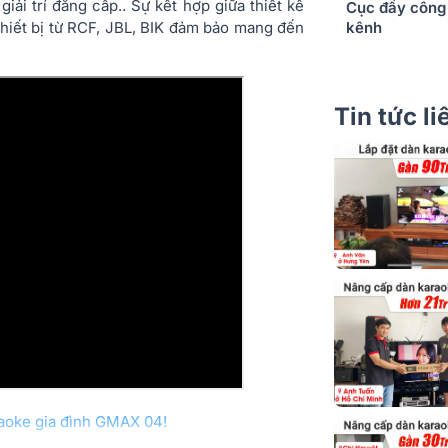
giải trí đẳng cấp.. Sự kết hợp giữa thiết kế
Cục đẩy công 
thiết bị từ RCF, JBL, BIK đảm bảo mang đến
kênh
Tin tức l
raoke gia đình GMAX 04!