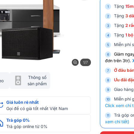
Tặng
15m
Tặng
3
dâ
Tặng
2 rắ
Tặng
1 bộ
Miễn phí s
Giảm nga
đơn trên 3tr).
1/7
Ở đâu bán
Thông số
Ưu đãi đặc
eo
sản phẩm
Giao hàng
Miễn phí 
Giá luôn rẻ nhất
Click xem chi t
Gọi để có giá tốt nhất Việt Nam
Trả góp on
Trả góp 0%
xem chi tiết)
Trả góp online từ 0%