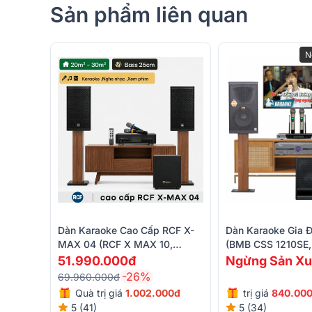
Sản phẩm liên quan
N
Đặc điểm chi tiết thiết bị có trong dàn
Dàn Karaoke Cao Cấp RCF X-
Dàn Karaoke Gia 
Loa RCF Gmax 12
MAX 04 (RCF X MAX 10,
(BMB CSS 1210SE
Bksound DKA 6500, BIK BJ-
DP-4500, BJ-W88 
51.990.000đ
Ngừng Sản Xu
Cặp
loa karaoke RCF
Gmax 12 là lựa chọn lý tưởng 
W25AV II)
UGX12)
thanh sân khấu nhỏ. Sản phẩm được thiết kế dạng full
-26%
69.960.000đ
treble kèn 1 inch, mang lại khả năng tái tạo âm thanh
Quà trị giá
1.002.000đ
trị giá
840.00
suất RMS 400W mỗi loa (peak 800W), bộ đôi Gmax 12 
5 (41)
5 (34)