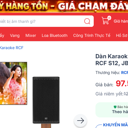
0
Giỏ hà
ẩy
Vang
Mixer
Loa Bluetooth
Công Trình Thực Tế
Hồ Sơ
Karaoke RCF
Dàn Karaok
RCF S12, J
Thương hiệu:
RC
97
Giá bán:
Giá niêm yết:
1
Bảo h
Theo h
KHUYẾN MÃI