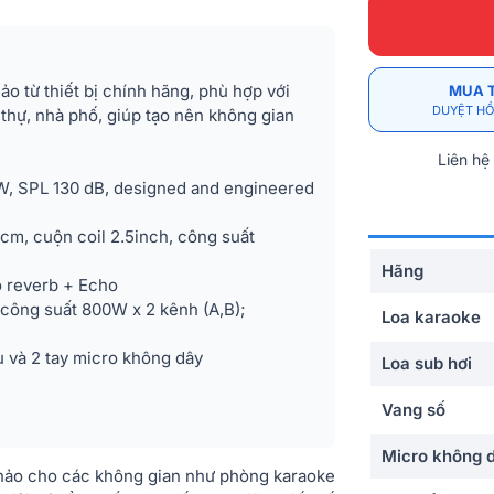
o từ thiết bị chính hãng, phù hợp với
MUA 
DUYỆT HỒ
 thự, nhà phố, giúp tạo nên không gian
Liên hệ
W, SPL 130 dB, designed and engineered
0cm, cuộn coil 2.5inch, công suất
Hãng
ó reverb + Echo
 công suất 800W x 2 kênh (A,B);
Loa karaoke
 và 2 tay micro không dây
Loa sub hơi
Vang số
Micro không 
 hảo cho các không gian như phòng karaoke