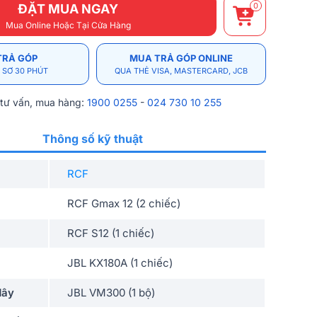
0
ĐẶT MUA NGAY
Mua Online Hoặc Tại Cửa Hàng
TRẢ GÓP
MUA TRẢ GÓP ONLINE
 SƠ 30 PHÚT
QUA THẺ VISA, MASTERCARD, JCB
 tư vấn, mua hàng:
1900 0255
-
024 730 10 255
Thông số kỹ thuật
RCF
RCF Gmax 12 (2 chiếc)
RCF S12 (1 chiếc)
JBL KX180A (1 chiếc)
dây
JBL VM300 (1 bộ)