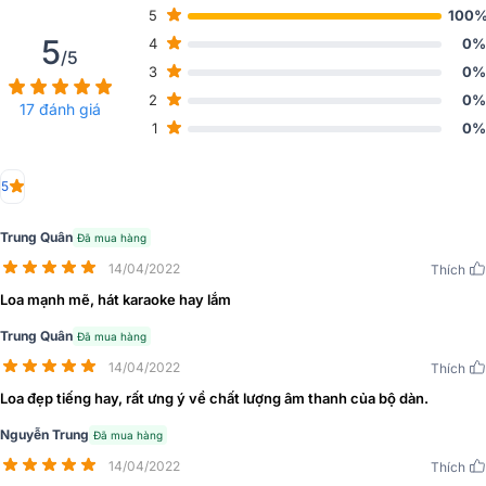
5
100
5
4
0%
/5
3
0%
2
0%
17 đánh giá
1
0%
Đặc điểm chi tiết các thiết bị có trong bộ dàn
Loa Wharfedale Pro ANGLO E10
5
Loa Wharfedale Anglo E10 sử dụng tốt cho các bộ dàn karaoke gia
Trung Quân
đình, kinh doanh,...với diện tích từ 20-30m2. Được hoàn thiện hoàn
Đã mua hàng
toàn tại Anh Quốc đảm bảo chất được sản phẩm được tối ưu, mang
14/04/2022
Thích
đến trải nghiệm ca hát, nghe nhạc tuyệt vời cho người dùng.
Loa mạnh mẽ, hát karaoke hay lắm
Trung Quân
Đã mua hàng
14/04/2022
Thích
Loa đẹp tiếng hay, rất ưng ý về chất lượng âm thanh của bộ dàn.
Nguyễn Trung
Đã mua hàng
14/04/2022
Thích