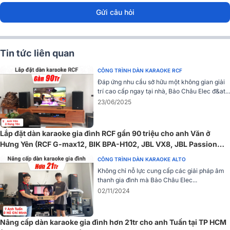
Gửi câu hỏi
Kích thước
Chiều cao
533mm
Chiều rộng mặt trước
310mm
Tin tức liên quan
Chiều sâu
365mm
Trọng lượng - Net
19,2k
CÔNG TRÌNH DÀN KARAOKE RCF
Đáp ứng nhu cầu sở hữu một không gian giải
CÓ THỂ BẠN QUAN TÂM :
trí cao cấp ngay tại nhà, Bảo Châu Elec đ&at...
23/06/2025
>>
Loa Wharfedale Pro ANGLO E10
sử dụng cho karaoke gia đình,
kinh doanh,...diện tích từ 25-30m2.
Cục đẩy công suất Crown Xli2500
Lắp đặt dàn karaoke gia đình RCF gần 90 triệu cho anh Văn ở
Hưng Yên (RCF G-max12, BIK BPA-H102, JBL VX8, JBL Passion
Cục đẩy công suất Crown Xli2500 thiết kế 2 kênh riêng biệt, Crown
12SP, BIK BJ-U500II,...)
CÔNG TRÌNH DÀN KARAOKE ALTO
XLi2500 fader có thể cung cấp các mức công suất 500W / CH (8
Không chỉ nỗ lực cung cấp các giải pháp âm
"stereo), 750W / CH (4" stereo) và 1500W (8 "bridge) mang đến
thanh gia đình mà Bảo Châu Elec...
âm thanh mạnh mẽ và sống động.
02/11/2024
Nâng cấp dàn karaoke gia đình hơn 21tr cho anh Tuấn tại TP HCM