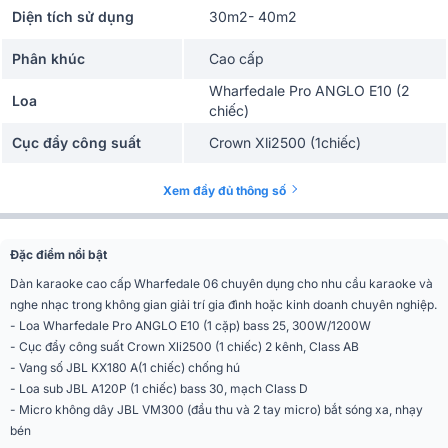
Diện tích sử dụng
30m2- 40m2
Phân khúc
Cao cấp
Wharfedale Pro ANGLO E10 (2
Loa
chiếc)
Cục đẩy công suất
Crown Xli2500 (1chiếc)
Vang số
JBL KX180A (1chiếc)
Xem đầy đủ thông số
Loa sub
JBL A120 (1chiếc)
Đặc điểm nổi bật
Micro không dây
JBL VM300 ( 1 bộ)
Dàn karaoke cao cấp Wharfedale 06 chuyên dụng cho nhu cầu karaoke và
nghe nhạc trong không gian giải trí gia đình hoặc kinh doanh chuyên nghiệp.
- Loa Wharfedale Pro ANGLO E10 (1 cặp) bass 25, 300W/1200W
- Cục đẩy công suất Crown Xli2500 (1 chiếc) 2 kênh, Class AB
- Vang số JBL KX180 A(1 chiếc) chống hú
- Loa sub JBL A120P (1 chiếc) bass 30, mạch Class D
- Micro không dây JBL VM300 (đầu thu và 2 tay micro) bắt sóng xa, nhạy
bén