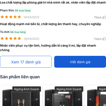
Loa chất lượng lắp phòng giải trí nhà mình rất ok. nhân viên lắp đặt nhanh
Phạm Đức
Đã mua hàng
14/04/2022
Thích
Hoạt động mạnh mẽ bền bỉ, chất lượng âm thanh hay, chuyên nghiệp
Cấu tạo của củ loa gồm 1 bass 25cm và 1 treble 2,5cm giúp tái tạo
âm thanh full 2 đường tiếng đầy đủ, rõ ràng. Công suất 300-1200W
Tú Anh
Đã mua hàng
mang đến chất âm mạnh mẽ, bùng nổ, chơi tốt được nhiều dòng
14/04/2022
Thích
nhạc.
Nhân viên phục vụ tận tình, hướng dẫn kĩ càng tỉ mỉ, lắp đặt nhanh
Được ứng dụng công nghệ chế tác hiện đại, độc quyền hàng đầu
chóng
của Wharfedale, loa đạt được chất lượng lý tưởng, độ bền cao. Bạn
có thể phối ghép dễ dàng Anglo E10 với các thiết bị âm thanh khác
Xem 17 đánh giá
Viết đánh giá
để tạo thành dàn karaoke chất lượng.
Thông số kỹ thuật:
Sản phẩm liên quan
Tên Model
ANGLO-E10
Loại hệ thống
2 chiều thụ động
Ngừng Kinh Doanh
Ngừng Kinh Doanh
Ngừn
Đáp ứng tần số (+/- 3dB)
60Hz - 20kHz
Độ nhạy 2.83v / 1m
95dB