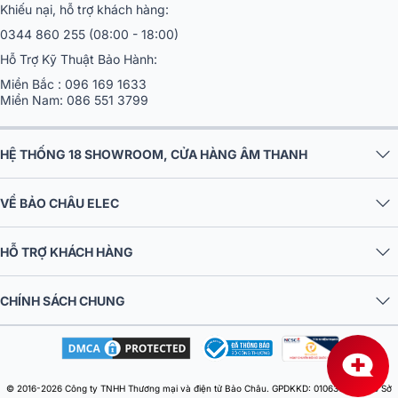
Khiếu nại, hỗ trợ khách hàng:
Loa sub JBL A120
0344 860 255
(08:00 - 18:00)
Loa JBL STAGE A120P SUB với thiết kế nhỏ nhắn, đơn giản nhưng
Hỗ Trợ Kỹ Thuật Bảo Hành:
không kém phần sang trọng, kết hợp với vẻ đẹp riêng và đậm cá
Miền Bắc :
096 169 1633
tính của JBL đã dễ dàng chinh phục mọi đối tượng khách hàng.
Miền Nam:
086 551 3799
HỆ THỐNG 18 SHOWROOM, CỬA HÀNG ÂM THANH
VỀ BẢO CHÂU ELEC
HỖ TRỢ KHÁCH HÀNG
CHÍNH SÁCH CHUNG
Hoạt động mức công suất ổn định cao 250W/500W. Củ loa woofer
có đường kính 30cm thực sự giúp âm trầm trở nên mềm mại và ấm
© 2016-2026 Công ty TNHH Thương mại và điện tử Bảo Châu. GPDKKD: 0106303879 do Sở
áp hơn bao giờ hết.