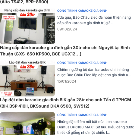
(Alto TS412, BPR-8600)
CÔNG TRÌNH KARAOKE GIA ĐÌNH
Vừa qua, Bảo Châu Elec đã hoàn thiện nâng
cấp dàn karaoke gia đình trị giá...
09/10/2024
Nâng cấp dàn karaoke gia đình gần 30tr cho chị Nguyệt tại Bình
Thuận (GXS-650 KP500, BCE UGX12...)
Sử dụng mạch khuếch đại class AB, dải tần rộng 20Hz-20kHz giúp
CÔNG TRÌNH KARAOKE GIA ĐÌNH
tái tạo âm thanh rõ ràng và đầy đủ từ các loa đủ âm trầm – trung –
Chiêm ngưỡng bộ dàn karaoke chính hãng
cao.
được Bảo Châu Elec lắp đặt cho gia đình a...
15/01/2024
Tầm lưới tản nhiệt và mặt trước sau của quạt giúp cục đẩy Crown
XLi2500 không bị nóng dù hoạt động nhiều giờ dưới cường độ cao.
Lắp đặt dàn karaoke gia đình BIK gần 28tr cho anh Tấn ở TPHCM
Thông số kỹ thuật:
(BIK BSP 410II, BKSound DKA 6500, SW512)
Loại
2 kênh
CÔNG TRÌNH KARAOKE GIA ĐÌNH
Những đặc điểm nổi bật của Loa karaoke
Mạch công suất
Class A/B
Domus DP6100 MAX- Sở hữu kiểu dáng được
Công suất 8Ω stereo
500W x 2
thiết kế giống như một chiếc l...