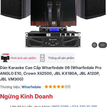
1/7
Hình ảnh sản phẩm
Thông số sản phẩm
Dàn Karaoke Cao Cấp Wharfedale 06 (Wharfedale Pro
ANGLO E10, Crown Xli2500, JBL KX180A, JBL A120P,
JBL VM300)
Thương hiệu:
Wharfedale
(17)
Ngừng Kinh Doanh
Liên hệ tư vấn, mua hàng:
1900 0255
-
024 730 10 255