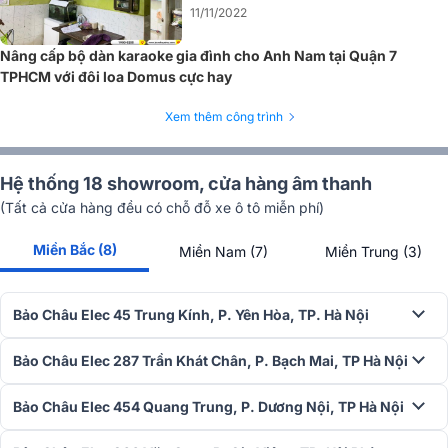
Công suất 4Ω stereo
750W x 2
11/11/2022
Công suất 8Ω bridge
1500W
Nâng cấp bộ dàn karaoke gia đình cho Anh Nam tại Quận 7
Tần số
20 Hz - 20 kHz, +0/-1 dB (at 1 watt
TPHCM với đôi loa Domus cực hay
Tỉ lệ S/N
>100 dB
THD+N
200
Xem thêm công trình
Độ nhạy
0.775V or 1.4V
Chế độ ra loa
Stereo/Bridge/Parallel
Hệ thống 18 showroom, cửa hàng âm thanh
Cổng ra
Cài dây
(Tất cả cửa hàng đều có chỗ đỗ xe ô tô miễn phí)
Kích thước
483 x 89 x 315 mm
Trọng lượng
13.5kg
Miền Bắc (8)
Miền Nam (7)
Miền Trung (3)
Công năng sử dụng amply
Karaoke, Nghe nhạc
CÓ THỂ BẠN QUAN TÂM :
Bảo Châu Elec 45 Trung Kính, P. Yên Hòa, TP. Hà Nội
>>
Cục đẩy công suất Crown Xli2500
dùng cho karaoke, nghe
Bảo Châu Elec 287 Trần Khát Chân, P. Bạch Mai, TP Hà Nội
nhạc, sân khấu,...
Vang số JBL KX180
Bảo Châu Elec 454 Quang Trung, P. Dương Nội, TP Hà Nội
Thiết kế hiện đại, bắt mắt, hệ thống dây điện dày đặc, khả năng