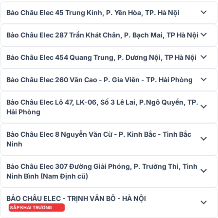
Bảo Châu Elec 45 Trung Kính, P. Yên Hòa, TP. Hà Nội
Bảo Châu Elec 287 Trần Khát Chân, P. Bạch Mai, TP Hà Nội
Bảo Châu Elec 454 Quang Trung, P. Dương Nội, TP Hà Nội
Bảo Châu Elec 260 Văn Cao - P. Gia Viên - TP. Hải Phòng
Sử dụng củ loa có đường kính bass lớn, màng loa được làm từ chất
Bảo Châu Elec Lô 47, LK-06, Số 3 Lê Lai, P.Ngô Quyền, TP.
liệu PolyPlas cao cấp – chất liệu giấy tráng một lớp polymer mang lại
Hải Phòng
độ chính xác, ổn định cho âm trầm chi tiết và sâu lắng.
Hoạt động với công suất trung bình 300W, và cực đại 600W giúp
Bảo Châu Elec 8 Nguyễn Văn Cừ - P. Kinh Bắc - Tỉnh Bắc
loa sub BKSound SW612 MKII mang lại chất âm mạnh mẽ, tái hiện
Ninh
âm thanh đồng đều trong khoảng tần số 28-150Hz (+-3db). Tích
hợp mạch khuếch đại Class D cho khả năng hoạt động bền bỉ, ổn
Bảo Châu Elec 307 Đường Giải Phóng, P. Trường Thi, Tỉnh
định với cường độ cao, công suất lớn.
Ninh Bình (Nam Định cũ)
ĐẦY ĐỦ THÔNG TIN VỀ :
BẢO CHÂU ELEC - TRỊNH VĂN BÔ - HÀ NỘI
>>
Loa sub BKSound SW612 MKII
tái tạo âm trầm uy lực, sử dụng
SẮP KHAI TRƯƠNG
cho dàn karaoke, nghe nhạc xem phim cực hay​.