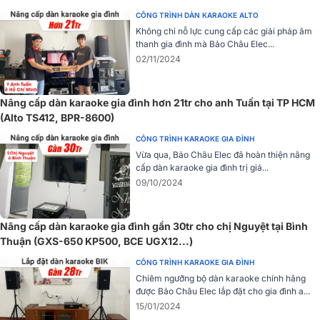
12SP, BIK BJ-U500II,...)
CÔNG TRÌNH DÀN KARAOKE ALTO
Không chỉ nỗ lực cung cấp các giải pháp âm
thanh gia đình mà Bảo Châu Elec...
02/11/2024
Nâng cấp dàn karaoke gia đình hơn 21tr cho anh Tuấn tại TP HCM
(Alto TS412, BPR-8600)
CÔNG TRÌNH KARAOKE GIA ĐÌNH
Vừa qua, Bảo Châu Elec đã hoàn thiện nâng
cấp dàn karaoke gia đình trị giá...
09/10/2024
Sử dụng chip Analog Devices ADSP-21571 năm dòng ADI mới nhất
và bộ xử lý DSP lõi kép tốc độ cao 64 bit với các đặc tính dải tần
rộng, tần số lấy mẫu lớn cùng hiệu ứng hát chuyên nghiệp chất
Nâng cấp dàn karaoke gia đình gần 30tr cho chị Nguyệt tại Bình
lượng cao, chức năng xử lý âm thanh hoàn chỉnh.
Thuận (GXS-650 KP500, BCE UGX12...)
CÔNG TRÌNH KARAOKE GIA ĐÌNH
Phần mềm máy tính với màn hình phổ RTA cấp độ chuyên nghiệp,
Chiêm ngưỡng bộ dàn karaoke chính hãng
chính xác và trực quan hơn để ngăn chặn điểm tần số nhiễu và
được Bảo Châu Elec lắp đặt cho gia đình a...
thuận tiện hơn để gỡ lỗi, hạn chế tối đa tình trạng hú rít kể cả khi
15/01/2024
vặn to âm lượng. Vang số Bksound X6 Luxury trang bị các cổng