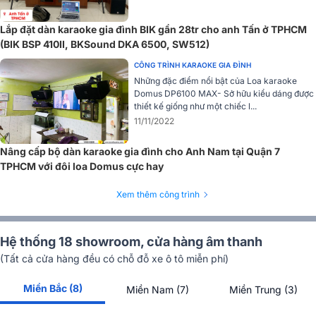
đầu vào thông dụng dành cho đầu karaoke, TV Smart,… cùng với
đó là điều khiển từ xa hồng ngoại không dây.
Lắp đặt dàn karaoke gia đình BIK gần 28tr cho anh Tấn ở TPHCM
(BIK BSP 410II, BKSound DKA 6500, SW512)
XEM THÊM THÔNG TIN VỀ SẢN PHẨM :
CÔNG TRÌNH KARAOKE GIA ĐÌNH
>>
Vang số BKSound X6 Luxury
phù hợp để sử dụng karaoke và
Những đặc điểm nổi bật của Loa karaoke
nghe nhạc.
Domus DP6100 MAX- Sở hữu kiểu dáng được
thiết kế giống như một chiếc l...
Loa sub BKSound SW612 MK II
11/11/2022
Loa sub Bksound SW612 được thương hiệu BKSound cho ra mắt thị
trường âm thanh với thiết kế hiện đại, khả năng tái tạo âm trầm chắc
Nâng cấp bộ dàn karaoke gia đình cho Anh Nam tại Quận 7
nịch cùng nhiều hiệu ứng âm thanh hứa hẹn dòng loa sub này sẽ
TPHCM với đôi loa Domus cực hay
mang đến cho người dùng những trải nghiệm tuyệt vời.
Xem thêm công trình
Hệ thống 18 showroom, cửa hàng âm thanh
(Tất cả cửa hàng đều có chỗ đỗ xe ô tô miễn phí)
Miền Bắc (8)
Miền Nam (7)
Miền Trung (3)