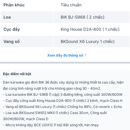
Phân khúc
Tiêu chuẩn
Loa
BIK BJ-S968 ( 2 chiếc)
Cục đẩy
King House D2A-800 ( 1 chiếc)
Vang số
BKSound X6 Luxury 1 chiếc)
Micro
BCE UGX12 ( 1 bộ)
Xem đầy đủ thông số
Loa sub
BKSound SW612 MKII (1 chiếc)
Đặc điểm nổi bật
Dàn karaoke gia đình BIK 36 được xây dựng từ những thiết bị cao cấp, hiện
đại cùng tính năng vượt trội cho không gian rộng 30 - 40m2.
- Loa karaoke BIK BJ-S968 (1 cặp) 3 đường tiếng, công suất 300W/600W
- Cục đẩy công suất King House D2A-800 (1 chiếc) 2 kênh, mạch Class H
- Vang số BKSound X6 Luxury (1 chiếc) Chống hú 99%, Có reverb + Echo
- Loa sub BKSound SW612 MKII (1 chiếc) Cass 30cm, Công suất
300W/600W, mạch Class D
- Micro không dây BCE UGX12 (1 bộ) Bắt sóng tốt, hát nhạy.