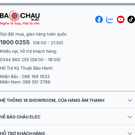
Micro không dây BCE UGX12
BCE UGX12 thực sự đã gây ấn tượng cho người sử dụng bởi thiết kế
nhỏ xinh, hiện đại và đầy cá tính.
Gọi đặt mua, giao hàng toàn quốc
1900 0255
(08:00 - 21:00)
Khiếu nại, hỗ trợ khách hàng:
0344 860 255
(08:00 - 18:00)
Hỗ Trợ Kỹ Thuật Bảo Hành:
Miền Bắc :
096 169 1633
Miền Nam:
086 551 3799
HỆ THỐNG 18 SHOWROOM, CỬA HÀNG ÂM THANH
Micro được trang bị khả năng tự dò sóng sạch, lựa chọn sóng xa,
VỀ BẢO CHÂU ELEC
sóng gần để loại bỏ tối đa các hiện tượng nhiễu sóng, trùng sóng và
đặc biệt là khả năng tự động chọn các kênh tần số HF siêu cao.
HỖ TRỢ KHÁCH HÀNG