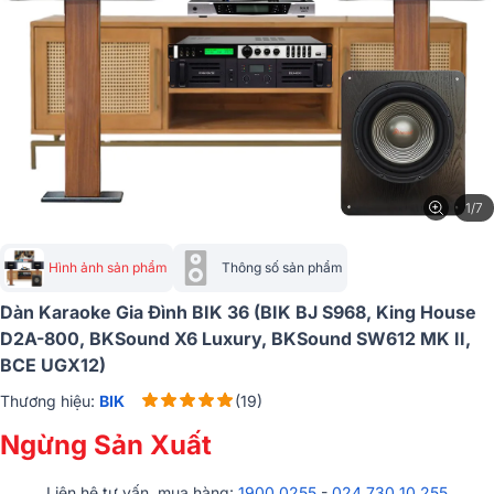
1/7
Hình ảnh sản phẩm
Thông số sản phẩm
Dàn Karaoke Gia Đình BIK 36 (BIK BJ S968, King House
D2A-800, BKSound X6 Luxury, BKSound SW612 MK II,
BCE UGX12)
Thương hiệu:
BIK
(19)
Ngừng Sản Xuất
Liên hệ tư vấn, mua hàng:
1900 0255
-
024 730 10 255