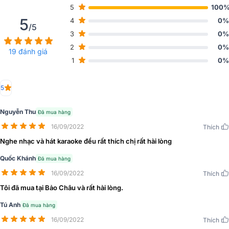
5
100
5
4
0%
/5
3
0%
2
0%
19 đánh giá
1
0%
5
Đặc điểm chi tiết các thiết bị có trong Dàn karaoke
Nguyễn Thu
Đã mua hàng
gia đình BIK 36
16/09/2022
Thích
Loa karaoke BIK BJ-S968
Nghe nhạc và hát karaoke đều rất thích chị rất hài lòng
Quốc Khánh
Đã mua hàng
Là model âm thanh đến từ thị trường Nhật Bản với hệ thống linh kiện
từ đội ngũ kỹ sư giàu kinh nghiệm, là sản phẩm thích hợp cho âm
16/09/2022
Thích
thanh sống động ở không gian phòng 20 - 40m2.
Tôi đã mua tại Bảo Châu và rất hài lòng.
Tú Anh
Đã mua hàng
16/09/2022
Thích