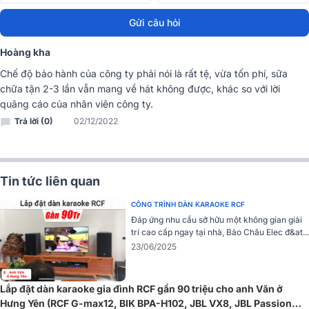
Gửi câu hỏi
Thiết kế với 2 kênh riêng biệt, thiết bị cung cấp công suất mạnh mẽ
800W/CH x2 (8Ω stereo), 1200W/CH x2 (4Ω stereo), và
Hoàng kha
2400W/CH x1 (Bridge 8Ω), đảm bảo âm thanh ra loa chắc tiếng nhờ
chỉ số Damping Factor cao trên 250.
Chế độ bảo hành của công ty phải nói là rất tệ, vừa tốn phí, sữa
chữa tận 2-3 lần vẫn mang về hát không được, khác so với lời
Mạch khuếch đại Class H bền bỉ và tiết kiệm năng lượng cùng với
quãng cáo của nhân viên công ty.
dải tần rộng từ 20Hz đến 20KHz giúp thiết bị phù hợp với nhiều thể
Trả lời (0)
02/12/2022
loại âm thanh. Cục đẩy có độ méo tiếng cực thấp và bộ lọc nhiễu
cao cấp, mang lại chất lượng âm thanh tuyệt vời.
CHI TIẾT VỀ SẢN PHẨM :
Tin tức liên quan
>>
Cục Đẩy Công Suất King House D2A-800
là dòng cục đẩy 2
kênh thích hợp cho việc hát karaoke, đáp ứng mọi hoạt động giải trí.
CÔNG TRÌNH DÀN KARAOKE RCF
Đáp ứng nhu cầu sở hữu một không gian giải
Vang số BKSound X6 Luxury
trí cao cấp ngay tại nhà, Bảo Châu Elec đ&at...
23/06/2025
Vang số BKSound X6 Luxury thiết kế mới mẻ cùng công nghệ xử lý
được phát triển và tối ưu để phù hợp với nhu cầu của các dàn
karaoke chuyên nghiệp, mang đến cho người dùng những trải
Lắp đặt dàn karaoke gia đình RCF gần 90 triệu cho anh Văn ở
nghiệm giải trí tuyệt hảo.
Hưng Yên (RCF G-max12, BIK BPA-H102, JBL VX8, JBL Passion