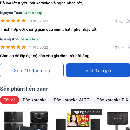
Bộ loa rất tuyệt, hát karaoke và nghe nhạc tốt,
Nguyễn Tuấn
Đã mua hàng
14/09/2022
Thích
Thích hợp với không gian của mình, hát nghe nhạc tốt
Quang Khải
Đã mua hàng
14/09/2022
Thích
Cảm ơn đã lắp đặt bộ dàn cho gia đình, rất hài lòng
Là dòng loa 3 đường tiếng, với 5 loa, 1 loa bass 30cm - 2 loa mid
10cm - 2 loa treble 7.7 cm nên loa karaoke BIK BJ-S968 hội tụ đầy
Xem 19 đánh giá
Viết đánh giá
đủ các dải âm: thấp, trung bình, cao, cho âm thanh rõ ràng, chi tiết
trong và mượt mà nhất.
Với mức công suất trung bình là 300W, đạt cực đại 650W mang tới
Sản phẩm liên quan
âm thanh sống động, đặc sắc, khuấy động không khí bữa tiệc ca
Tất cả
Dàn karaoke
Dàn karaoke ALTO
Dàn karaoke BIK
nhạc của bạn.
CÓ THỂ BẠN QUAN TÂM :
Ngừng Sản Xuất
>>
Loa karaoke BIK BJ-S968
sử dụng cho hát karaoke nghe nhạc
đều hay.