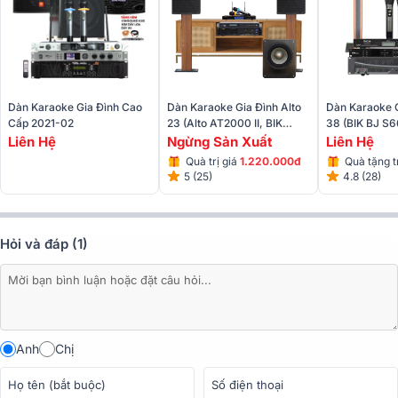
Cục đẩy công suất King House D2A-800
Cục đẩy công suất King House D2A-800 là thiết bị âm thanh với
kiểu dáng hình hộp chữ nhật nhỏ gọn và màu sắc sang trọng, lý
tưởng cho nhiều không gian sử dụng.
Dàn Karaoke Gia Đình Cao
Dàn Karaoke Gia Đình Alto
Dàn Karaoke G
Cấp 2021-02
23 (Alto AT2000 II, BIK
38 (BIK BJ S
VM620A, BKSound KP500,
MZ46, BKSoun
Liên Hệ
Ngừng Sản Xuất
Liên Hệ
SW612 MK II, BJ-U500II)
BCE U900 Plu
Quà trị giá
1.220.000đ
Quà tặng tr
5 (25)
4.8 (28)
450.000đ
Hỏi và đáp (1)
Anh
Chị